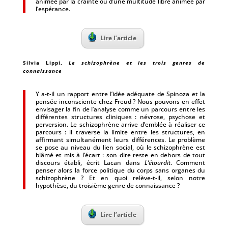
animée par la crainte ou d’une multitude libre animée par
l’espérance.
Lire l’article
Silvia Lippi
,
Le schizophrène et les trois genres de
connaissance
Y a-t-il un rapport entre l’idée adéquate de Spinoza et la
pensée inconsciente chez Freud ? Nous pouvons en effet
envisager la fin de l’analyse comme un parcours entre les
différentes structures cliniques : névrose, psychose et
perversion. Le schizophrène arrive d’emblée à réaliser ce
parcours : il traverse la limite entre les structures, en
affirmant simultanément leurs différences. Le problème
se pose au niveau du lien social, où le schizophrène est
blâmé et mis à l’écart : son dire reste en dehors de tout
discours établi, écrit Lacan dans
L’étourdit
. Comment
penser alors la force politique du corps sans organes du
schizophrène ? Et en quoi relève-t-il, selon notre
hypothèse, du troisième genre de connaissance ?
Lire l’article