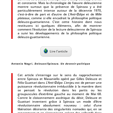
et constante. Mais la chronologie de l’œuvre deleuzienne
montre surtout que la présence de Spinoza y a été
particulièrement intense autour de la décennie 1970,
c’est-à-dire de part et d’autre de
L’Anti-Œdipe
et de
Mille
plateaux
, comme si elle encadrait la philosophie politique
deleuzo-guattarienne. C’est cette histoire dont nous
restituons ici quelques éléments, afin de montrer
comment l’évolution de la lecture deleuzienne de Spinoza
a suivi les développements de la philosophie politique
deleuzo-guattarienne.
Lire l’article
Antonio Negri
,
Deleuze/Spinoza. Un devenir-politique
Cet article s’interroge sur le sens du rapprochement
entre Spinoza et Masaniello opéré par Gilles Deleuze et
Félix Guattari dans
L’Anti-Œdipe
. L’enjeu est de penser une
puissance révolutionnaire irréductible à la manière dont
se pensait la révolution dans les partis ou les
groupuscules d’extrême gauche au moment de Mai 68.
Contre le cloisonnement ascétique du désir, Deleuze et
Guattari inventent grâce à Spinoza un mode d’être
révolutionnaire absolument nouveau : celui d’une
libération désirante des singularités nomades qui, en se
rencontrant et en s’organisant, créent des collectifs dans