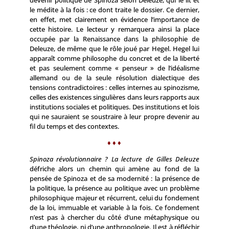
devenir politique de Spinoza selon Deleuze, qui le lit et
le médite à la fois : ce dont traite le dossier. Ce dernier,
en effet, met clairement en évidence l’importance de
cette histoire. Le lecteur y remarquera ainsi la place
occupée par la Renaissance dans la philosophie de
Deleuze, de même que le rôle joué par Hegel. Hegel lui
ap­paraît comme philosophe du concret et de la liberté
et pas seulement comme « penseur » de l’idéalisme
allemand ou de la seule résolution dialectique des
tensions contradictoires : celles internes au spinozisme,
celles des existences singulières dans leurs rapports aux
institutions sociales et politiques. Des institutions et lois
qui ne sauraient se soustraire à leur propre devenir au
fil du temps et des contextes.
♦ ♦ ♦
Spinoza révolutionnaire ? La lecture de Gilles Deleuze
défriche alors un chemin qui amène au fond de la
pensée de Spinoza et de sa modernité : la présence de
la politique, la présence au politique avec un problème
philosophique majeur et récurrent, celui du fondement
de la loi, immuable et variable à la fois. Ce fondement
n’est pas à chercher du côté d’une métaphysique ou
d’une théologie, ni d’une anthropologie. Il est à réfléchir