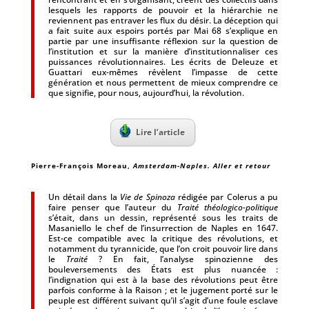
lesquels les rapports de pouvoir et la hiérarchie ne
reviennent pas entraver les flux du désir. La déception qui
a fait suite aux espoirs portés par Mai 68 s’explique en
partie par une insuffisante réflexion sur la question de
l’institution et sur la manière d’institutionnaliser ces
puissances révolutionnaires. Les écrits de Deleuze et
Guattari eux-mêmes révèlent l’impasse de cette
génération et nous permettent de mieux comprendre ce
que signifie, pour nous, aujourd’hui, la révolution.
Lire l’article
Pierre-François Moreau
,
Amsterdam-Naples. Aller et retour
Un détail dans la
Vie de Spinoza
rédigée par Colerus a pu
faire penser que l’auteur du
Traité théologico-politique
s’était, dans un dessin, représenté sous les traits de
Masaniello le chef de l’insurrection de Naples en 1647.
Est-ce compatible avec la critique des révolutions, et
notamment du tyrannicide, que l’on croit pouvoir lire dans
le
Traité
? En fait, l’analyse spinozienne des
bouleversements des États est plus nuancée :
l’indignation qui est à la base des révolutions peut être
parfois conforme à la Raison ; et le jugement porté sur le
peuple est différent suivant qu’il s’agit d’une foule esclave