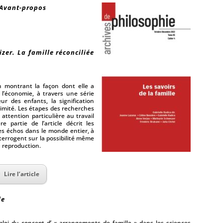
. Avant-propos
zer. La famille réconciliée
en montrant la façon dont elle a
t l’économie, à travers une série
eur des enfants, la signification
ntimité. Les étapes des recherches
attention particulière au travail
 partie de l’article décrit les
des échos dans le monde entier, à
nterrogent sur la possibilité même
la reproduction.
Lire l’article
le
emploi du concept d’ « arrangements de famille » dans les sciences