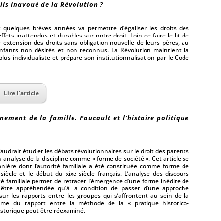
fils inavoué de la Révolution ?
nt quelques brèves années va permettre d’égaliser les droits des
fets inattendus et durables sur notre droit. Loin de faire le lit de
ne extension des droits sans obligation nouvelle de leurs pères, au
nfants non désirés et non reconnus. La Révolution maintient la
lus individualiste et prépare son institutionnalisation par le Code
Lire l’article
ement de la famille. Foucault et l’histoire politique
 faudrait étudier les débats révolutionnaires sur le droit des parents
 analyse de la discipline comme « forme de société ». Cet article se
anière dont l’autorité familiale a été constituée comme forme de
 siècle et le début du xixe siècle français. L’analyse des discours
ité familiale permet de retracer l’émergence d’une forme inédite de
t être appréhendée qu’à la condition de passer d’une approche
ur les rapports entre les groupes qui s’affrontent au sein de la
lème du rapport entre la méthode de la « pratique historico-
istorique peut être réexaminé.