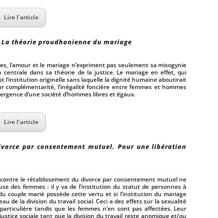
Lire l’article
e. La théorie proudhonienne du mariage
s, l’amour et le mariage n’expriment pas seulement sa misogynie
n centrale dans sa théorie de la justice. Le mariage en effet, qui
 l’institution originelle sans laquelle la dignité humaine aboutirait
eur complémentarité, l’inégalité foncière entre femmes et hommes
émergence d’une société d’hommes libres et égaux.
Lire l’article
divorce par consentement mutuel. Pour une libération
i contre le rétablissement du divorce par consentement mutuel ne
use des femmes : il y va de l’institution du statut de personnes à
 du couple marié possède cette vertu et si l’institution du mariage
au de la division du travail social. Ceci a des effets sur la sexualité
rticulière tandis que les femmes n’en sont pas affectées. Leur
justice sociale tant que la division du travail reste anomique et/ou