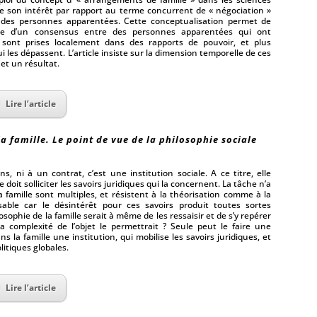
ise son intérêt par rapport au terme concurrent de « négociation »
ar des personnes apparentées. Cette conceptualisation permet de
sée d’un consensus entre des personnes apparentées qui ont
t sont prises localement dans des rapports de pouvoir, et plus
les dépassent. L’article insiste sur la dimension temporelle de ces
et un résultat.
Lire l’article
la famille. Le point de vue de la philosophie sociale
s, ni à un contrat, c’est une institution sociale. A ce titre, elle
doit solliciter les savoirs juridiques qui la concernent. La tâche n’a
a famille sont multiples, et résistent à la théorisation comme à la
sable car le désintérêt pour ces savoirs produit toutes sortes
ophie de la famille serait à même de les ressaisir et de s’y repérer
 complexité de l’objet le permettrait ? Seule peut le faire une
 la famille une institution, qui mobilise les savoirs juridiques, et
litiques globales.
Lire l’article