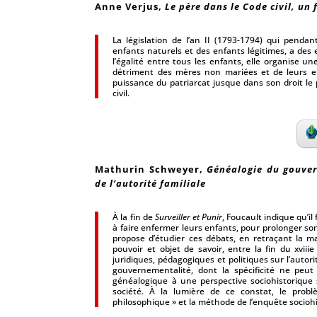
Anne Verjus
,
Le père dans le Code civil, un 
La législation de l’an II (1793-1794) qui penda
enfants naturels et des enfants légitimes, a des ef
l’égalité entre tous les enfants, elle organise u
détriment des mères non mariées et de leurs e
puissance du patriarcat jusque dans son droit le p
civil.
Mathurin Schweyer
,
Généalogie du gouvern
de l’autorité familiale
À la fin de
Surveiller et Punir
, Foucault indique qu’il
à faire enfermer leurs enfants, pour prolonger son
propose d’étudier ces débats, en retraçant la m
pouvoir et objet de savoir, entre la fin du xviiie
juridiques, pédagogiques et politiques sur l’autor
gouvernementalité, dont la spécificité ne peu
généalogique à une perspective sociohistorique s
société. À la lumière de ce constat, le prob
philosophique » et la méthode de l’enquête socioh