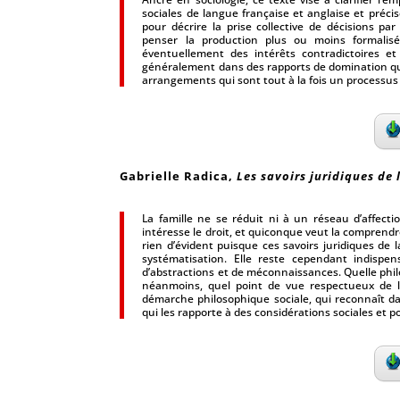
sociales de langue française et anglaise et préc
pour décrire la prise collective de décisions p
penser la production plus ou moins formali
éventuellement des intérêts contradictoires e
généralement dans des rapports de domination qui 
arrangements qui sont tout à la fois un processus 
Gabrielle Radica
,
Les savoirs juridiques de 
La famille ne se réduit ni à un réseau d’affection
intéresse le droit, et quiconque veut la comprendre 
rien d’évident puisque ces savoirs juridiques de l
systématisation. Elle reste cependant indispen
d’abstractions et de méconnaissances. Quelle philos
néanmoins, quel point de vue respectueux de la
démarche philosophique sociale, qui reconnaît dans
qui les rapporte à des considérations sociales et po