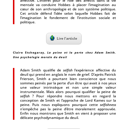
affective. L’intérêt pour le rôle des affects dans la vie
mentale va conduire Hobbes à placer l’imagination au
cœur de son anthropologie et de son système politique.
Cet article défend l’idée selon laquelle Hobbes fait de
l’imagination le fondement de l’institution sociale et
politique.
Lire l’article
Claire Etchegaray
,
La peine et la perte chez Adam Smith.
Une psychologie morale du deuil
Adam Smith qualifie de
selfish
l’expérience affective du
deuil qui prend en anglais le nom de grief. D’après Patrick
Frierson, Smith a pourtant bien conscience que nous
sommes peinés par la perte d’un être qui avait à nos yeux
une valeur intrinsèque et non une simple valeur
instrumentale. Mais alors pourquoi qualifier la peine de
selfish
? Pour répondre nous mettons en regard la
conception de Smith et l’approche de Lord Kames sur la
peine. Puis nous expliquons pourquoi cette
selfishness
n’empêche pas la peine d’être moralement approuvée.
Enfin nous montrons que Smith en vient à proposer une
délicate psychodynamique du deuil.