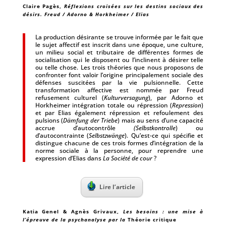
Claire Pagès
,
Réflexions croisées sur les destins sociaux des
désirs. Freud / Adorno & Horkheimer / Elias
La production désirante se trouve informée par le fait que
le sujet affectif est inscrit dans une époque, une culture,
un milieu social et tributaire de différentes formes de
socialisation qui le disposent ou l’inclinent à désirer telle
ou telle chose. Les trois théories que nous proposons de
confronter font valoir l’origine principalement sociale des
défenses suscitées par la vie pulsionnelle. Cette
transformation affective est nommée par Freud
refusement culturel (
Kulturversagung
), par Adorno et
Horkheimer intégration totale ou répression (
Repression
)
et par Elias également répression et refoulement des
pulsions (
Dämfung der Triebe
) mais au sens d’une capacité
accrue d’autocontrôle
(Selbstkontrolle
) ou
d’autocontrainte (
Selbstzwänge
). Qu’est-ce qui spécifie et
distingue chacune de ces trois formes d’intégration de la
norme sociale à la personne, pour reprendre une
expression d’Elias dans
La Société de cour
?
Lire l’article
Katia Genel & Agnès Grivaux
,
Les besoins : une mise à
l’épreuve de la psychanalyse par la
Théorie critique