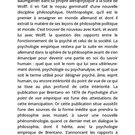
Baumgarten dans sa propre
Métaphysique
à la suite de
Wolff. Il en fait le noyau germinatif d’une nouvelle
discipline philosophique, l’
Anthropologie
, qu’il est le
premier à enseigner en monde allemand et dont il
extrait la matière de ses leçons de philosophie politi­que
et morale. C’est trouver de nouveau avec Kant, et avant
lui avec Wolff, la question des rapports entre le
fonctionnement de la psyché et celui de la société. La
psychologie empirique restera par la suite en monde
allemand dans la sphère de la philo­sophie avant de s’en
émanciper pour devenir une partie en soi du savoir
humain : quel que soit le nom qui lui sera ultérieure­
ment donné, psychologie ou psychanalyse, et quel que
soit le terme utilisé pour désigner psyché, âme, esprit
humain, ou encore intériorité du point de vue de ce qui
se tisse au plus profond de cette intériorité. La
publication par Brentano en 1874 de
Psychologie d’un
point de vue empirique
est l’une des attestations de
cette émancipation. Or cette publication situe aussitôt
l’une des sources de la forme inédite que prendra la
philosophie avec Husserl, à savoir une nouvelle
phénoménologie, quand ce dernier met en dialogue la
philosophie, dont il hérite, avec la psychologie
empirique de Brentano. S’annoncent les rapports à