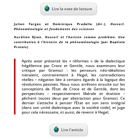
Lire la note de lecture
Julien Farges et Dominique Pradelle (dir.)
,
Husserl.
Phénoménologie et fondements des sciences
Aurélien Djian
,
Husserl et l’horizon comme problème. Une
contribution à l’histoire de la phénoménologie
(par Baptiste
Protais)
Après avoir présenté les « réformes » de la dialectique
hégélienne par Croce et Gentile, nous examinons leur
critique par Gramsci : les penseurs néo-idéalistes
nieraient, contrairement à Hegel, les contradictions
réelles – négation liée à certains égards à la logique des
révolutions passives. Nous nous arrêtons ensuite sur les
conceptions de l’État de Croce et de Gentile, dont les
perspectives – respectivement libérale et étatiste –
pêchent toutes deux par abstraction pour Gramsci. Ce
dernier s’attache à penser l’État en son sens intégral
(dans son unité dialectique avec la société civile), et juge
pour cela nécessaire, ici aussi, de revenir à Hegel.
Lire l’article