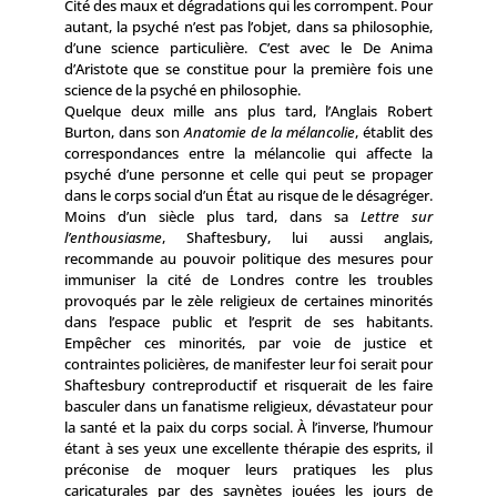
Cité des maux et dégradations qui les corrompent. Pour
autant, la psyché n’est pas l’objet, dans sa philosophie,
d’une science particulière. C’est avec le De Anima
d’Aristote que se constitue pour la première fois une
science de la psyché en philosophie.
Quelque deux mille ans plus tard, l’Anglais Robert
Burton, dans son
Anatomie de la mélancolie
, établit des
correspondances entre la mélan­colie qui affecte la
psyché d’une personne et celle qui peut se propager
dans le corps social d’un État au risque de le désagréger.
Moins d’un siècle plus tard, dans sa
Lettre sur
l’enthousiasme
, Shaftesbury, lui aussi anglais,
recommande au pouvoir politique des mesures pour
immuniser la cité de Londres contre les troubles
provoqués par le zèle religieux de certaines minorités
dans l’espace public et l’esprit de ses habitants.
Empêcher ces minorités, par voie de justice et
contraintes policières, de manifester leur foi serait pour
Shaftesbury contreproductif et risquerait de les faire
basculer dans un fanatisme religieux, dévastateur pour
la santé et la paix du corps social. À l’inverse, l’humour
étant à ses yeux une excellente thérapie des esprits, il
préconise de moquer leurs pratiques les plus
caricaturales par des saynètes jouées les jours de