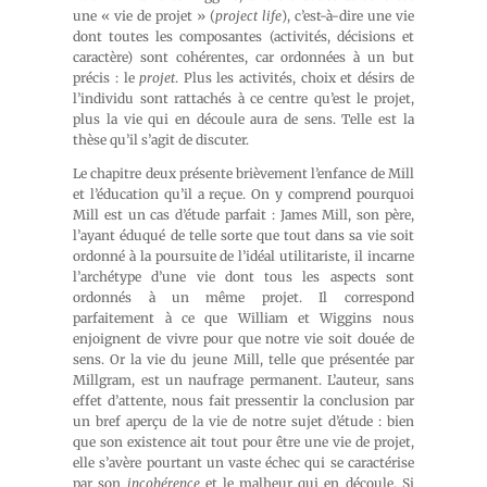
une « vie de projet » (
project life
), c’est-à-dire une vie
dont toutes les composantes (activités, décisions et
caractère) sont cohérentes, car ordonnées à un but
précis : le
projet
. Plus les activités, choix et désirs de
l’individu sont rattachés à ce centre qu’est le projet,
plus la vie qui en découle aura de sens. Telle est la
thèse qu’il s’agit de discuter.
Le chapitre deux présente brièvement l’enfance de Mill
et l’éducation qu’il a reçue. On y comprend pourquoi
Mill est un cas d’étude parfait : James Mill, son père,
l’ayant éduqué de telle sorte que tout dans sa vie soit
ordonné à la poursuite de l’idéal utilitariste, il incarne
l’archétype d’une vie dont tous les aspects sont
ordonnés à un même projet. Il correspond
parfaitement à ce que William et Wiggins nous
enjoignent de vivre pour que notre vie soit douée de
sens. Or la vie du jeune Mill, telle que présentée par
Millgram, est un naufrage permanent. L’auteur, sans
effet d’attente, nous fait pressentir la conclusion par
un bref aperçu de la vie de notre sujet d’étude : bien
que son existence ait tout pour être une vie de projet,
elle s’avère pourtant un vaste échec qui se caractérise
par son
incohérence
et le malheur qui en découle. Si