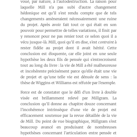
voué, par nature, à l’autodestruction. La raison pour
laquelle Mill n’a pas subi d’autre changement
hédonique est qu’il s’est rendu compte que de tels
changements amèneraient nécessairement une ruine
du projet. Après avoir fait tout ce qui était en son
pouvoir pour permettre de telles variations, il finit par
y renoncer pour ne pas renier tout ce selon quoi il a
vécu jusque-là. Mill, quoi qu’il en dise, s’est
contraint
à
rester fidèle au projet dont il avait hérité. Cette
conclusion est éloquente, car elle joint en une seule
hypothèse les deux fils de pensée qui s’entrecroisent
tout au long du livre : la vie de Mill a été malheureuse
et incohérente précisément parce qu’elle était une vie
de projet et qu’une telle vie est dénuée de sens : la
thèse de Wiggins et Williams est réfutée par l’exemple.
Force est de constater que le défi d’un livre à double
visée est brillamment relevé par Millgram. La
conclusion qu’il donne au chapitre douze concernant
l’incohérence intrinsèque d’une vie de projet est
efficacement soutenue par la revue détaillée de la vie
de Mill. Du point de vue biographique, Millgram s’est
beaucoup avancé en produisant de nombreuses
hypothèses concernant l’articulation entre pensée et