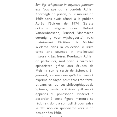
Een ligt schijnende in duystere plaatsen
est l’ouvrage qui a conduit Adrian
Koerbagh en prison, où il mourra en
1669 sans avoir réussi à le publier.
Après l’édition de 1974 (Eerste
critische uitgave door Hubert
Vandenbossche, Brussel, Vlaamsche
vereniging voor wijsbegeerte), voici
maintenant l’édition de Michiel
Wielema dans la collection « Brill’s
texts and sources in intellectual
history ». Les frères Koerbagh, Adrian
en particulier, sont connus parmi les
spinozistes grâce aux études de
Meisma sur le
cercle
de Spinoza. En
général, on considère qu’Adrian aurait
exprimé de façon peut-être trop forte,
et sans les nuances philosophiques de
Spinoza, plusieurs thèses qu’il aurait
apprises du philosophe. L’intérêt à
accorder à cette figure mineure se
réduirait donc à son utilité pour saisir
la diffusion du spinozisme vers la fin
des années 1660.