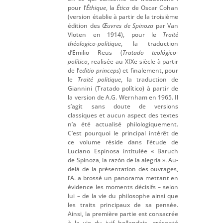
pour l’
Éthique
, la
Ética
de Oscar Cohan
(version établie à partir de la troisième
édition des
Œuvres de Spinoza
par Van
Vloten en 1914), pour le
Traité
théologico-politique
, la traduction
d’Emilio Reus (
Tratado teológico-
político
, realisée au XIXe siècle à partir
de l’
editio princeps
) et finalement, pour
le
Traité politique
, la traduction de
Giannini (Tratado político) à partir de
la version de A.G. Wernham en 1965. Il
s’agit sans doute de versions
classiques et aucun aspect des textes
n’a été actualisé philologiquement.
C’est pourquoi le principal intérêt de
ce volume réside dans l’étude de
Luciano Espinosa intitulée « Baruch
de Spinoza, la razón de la alegría ». Au-
delà de la présentation des ouvrages,
l’A. a brossé un panorama mettant en
évidence les moments décisifs – selon
lui – de la vie du philosophe ainsi que
les traits principaux de sa pensée.
Ainsi, la première partie est consacrée
à la vie du juif hollandais, présenté