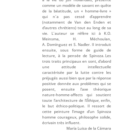
comme un modèle de savant en quête
de la béatitude, un « homme-livre »
qui n´a pas cessé d’apprendre
(notamment de Van den Enden et
d’autres chrétiens) tout au long de sa
vie. L´auteur se réfère ici à K.O.
Meinsma, H. Méchoulan,
A. Domínguez et S. Nadler. Il introduit
ensuite, sous forme de guide de
lecture, à la pensée de Spinoza. Les
trois traits principaux en sont, d’abord
une attitude intellectuelle
caractérisée par la lutte contre les
préjugés aussi bien que par la réponse
positive donnée aux problèmes qui se
posent, ensuite l’axe théorique
nature-homme-affects qui soutient
toute l’architecture de l’
Éthique
, enfin,
le but éthico-politique. Il ressort de
cette peinture l’image d’un Spinoza
homme courageux, philosophe solide,
écrivain très influent.
María Luisa de la Cámara