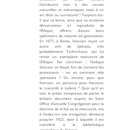
l’attribuent non à des causes
naturelles et mécaniques, mais à un
art divin ou surnaturel ? Toujours est-
il que sa lettre, ainsi que sa virulente
dénonciation ici reproduite de
l’
Éthique
, offrent d’assez bons
spécimens de
reductio ad ignorantiam
.
En 1677, à Rome, Stensen reçoit un
autre ami de Spinoza, très
probablement Tschirnhaus, qui lui
remet un exemplaire manuscrit de
l’
Éthique
. Par contrition – l’évêque
Stensen se faisait fort de convertir les
protestants – ou au contraire zèle
spinoziste ? Ou encore, pour que
Stensen, en partance pour Hanovre,
le transmît à Leibniz ? Quoi qu’il en
soit, le prélat s’empresse de porter le
brûlant document auprès du Saint
Office (l’actuelle Congrégation pour la
doctrine de la foi) où le manuscrit, mis
à l’index sur son instigation, demeure
jusqu’en 1922, date à laquelle il est
transféré à la bibliothèque
apostolique du Vatican.