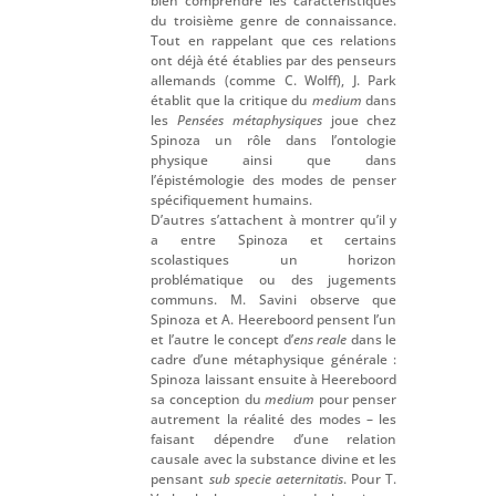
bien comprendre les caractéristiques
du troisième genre de connaissance.
Tout en rappelant que ces relations
ont déjà été établies par des penseurs
allemands (comme C. Wolff), J. Park
établit que la critique du
medium
dans
les
Pensées métaphysiques
joue chez
Spinoza un rôle dans l’ontologie
physique ainsi que dans
l’épistémologie des modes de penser
spécifiquement humains.
D’autres s’attachent à montrer qu’il y
a entre Spinoza et certains
scolastiques un horizon
problématique ou des jugements
communs. M. Savini observe que
Spinoza et A. Heereboord pensent l’un
et l’autre le concept d’
ens reale
dans le
cadre d’une métaphysique générale :
Spinoza laissant ensuite à Heereboord
sa conception du
medium
pour penser
autrement la réalité des modes – les
faisant dépendre d’une relation
causale avec la substance divine et les
pensant
sub specie aeternitatis
. Pour T.