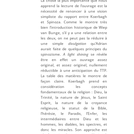
La chose la plus importante que nous
apprend la lecture de l’ouvrage est la
nécessité de renoncer à une vision
simpliste du rapport entre Koerbagh
et Spinoza. Comme le montre très
bien l’introduction historique de Wiep
van Bunge, s’il y a une relation entre
les deux, on ne peut pas la réduire à
une simple
divulgation
qu’Adrian
aurait faite de quelques principes du
spinozisme.
A light shining
se révèle
être en effet un ouvrage assez
original, et assez originel, nullement
réductible à une anticipation du TTP.
La table des matières le montre de
façon claire. Koerbagh prend en
considération les concepts
fondamentaux de la religion : Dieu, la
Trinité, la nature de Jésus, le Saint
Esprit, la nature de la croyance
religieuse, le statut de la Bible,
l’hérésie, le Paradis, l’Enfer, les
intermédiaires entre Dieu et les
hommes, les diables, les spectres, et
donc les miracles. Son approche est