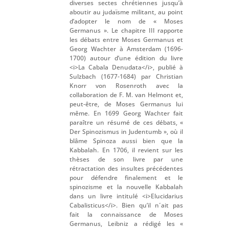
diverses sectes chrétiennes jusqu’à
aboutir au judaïsme militant, au point
d’adopter le nom de « Moses
Germanus ». Le chapitre III rapporte
les débats entre Moses Germanus et
Georg Wachter à Amsterdam (1696-
1700) autour d’une édition du livre
<i>La Cabala Denudata</i>, publié à
Sulzbach (1677-1684) par Christian
Knorr von Rosenroth avec la
collaboration de F. M. van Helmont et,
peut-être, de Moses Germanus lui
même. En 1699 Georg Wachter fait
paraître un résumé de ces débats, «
Der Spinozismus in Judentumb », où il
blâme Spinoza aussi bien que la
Kabbalah. En 1706, il revient sur les
thèses de son livre par une
rétractation des insultes précédentes
pour défendre finalement et le
spinozisme et la nouvelle Kabbalah
dans un livre intitulé <i>Elucidarius
Cabalisticus</i>. Bien qu’il n´ait pas
fait la connaissance de Moses
Germanus, Leibniz a rédigé les «