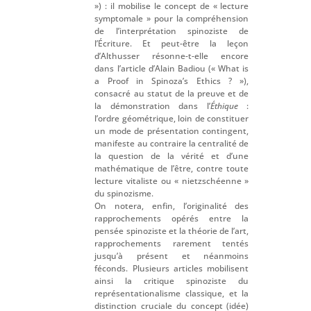
») : il mobilise le concept de « lecture
symptomale » pour la compréhension
de l’interprétation spinoziste de
l’Écriture. Et peut-être la leçon
d’Althusser résonne-t-elle encore
dans l’article d’Alain Badiou (« What is
a Proof in Spinoza’s Ethics ? »),
consacré au statut de la preuve et de
la démonstration dans l’
Éthique
:
l’ordre géométrique, loin de constituer
un mode de présentation contingent,
manifeste au contraire la centralité de
la question de la vérité et d’une
mathématique de l’être, contre toute
lecture vitaliste ou « nietzschéenne »
du spinozisme.
On notera, enfin, l’originalité des
rapprochements opérés entre la
pensée spinoziste et la théorie de l’art,
rapprochements rarement tentés
jusqu’à présent et néanmoins
féconds. Plusieurs articles mobilisent
ainsi la critique spinoziste du
représentationalisme classique, et la
distinction cruciale du concept (idée)