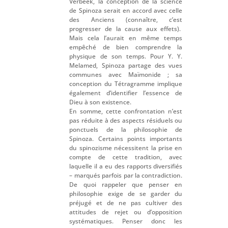
Verbeek, la conception de la science
de Spinoza serait en accord avec celle
des Anciens (connaître, c’est
progresser de la cause aux effets).
Mais cela l’aurait en même temps
empêché de bien comprendre la
physique de son temps. Pour Y. Y.
Melamed, Spinoza partage des vues
communes avec Maïmonide ; sa
conception du Tétragramme implique
également d’identifier l’essence de
Dieu à son existence.
En somme, cette confrontation n’est
pas réduite à des aspects résiduels ou
ponctuels de la philosophie de
Spinoza. Certains points importants
du spinozisme nécessitent la prise en
compte de cette tradition, avec
laquelle il a eu des rapports diversifiés
– marqués parfois par la contradiction.
De quoi rappeler que penser en
philosophie exige de se garder du
préjugé et de ne pas cultiver des
attitudes de rejet ou d’opposition
systématiques. Penser donc les