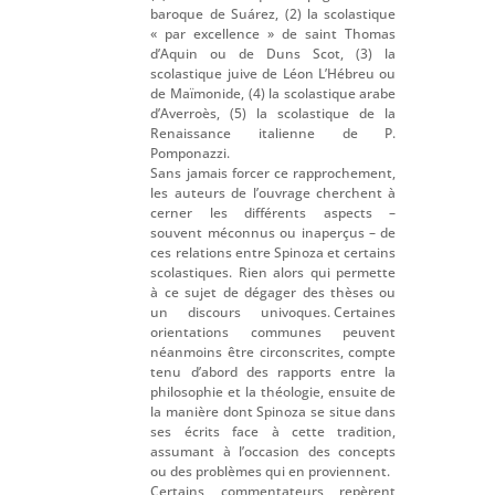
baroque de Suárez, (2) la scolastique
« par excellence » de saint Thomas
d’Aquin ou de Duns Scot, (3) la
scolastique juive de Léon L’Hébreu ou
de Maïmonide, (4) la scolastique arabe
d’Averroès, (5) la scolastique de la
Renaissance italienne de P.
Pomponazzi.
Sans jamais forcer ce rapprochement,
les auteurs de l’ouvrage cherchent à
cerner les différents aspects –
souvent méconnus ou inaperçus – de
ces relations entre Spinoza et certains
scolastiques. Rien alors qui permette
à ce sujet de dégager des thèses ou
un discours univoques. Certaines
orientations communes peuvent
néanmoins être circonscrites, compte
tenu d’abord des rapports entre la
philosophie et la théologie, ensuite de
la manière dont Spinoza se situe dans
ses écrits face à cette tradition,
assumant à l’occasion des concepts
ou des problèmes qui en proviennent.
Certains commentateurs repèrent