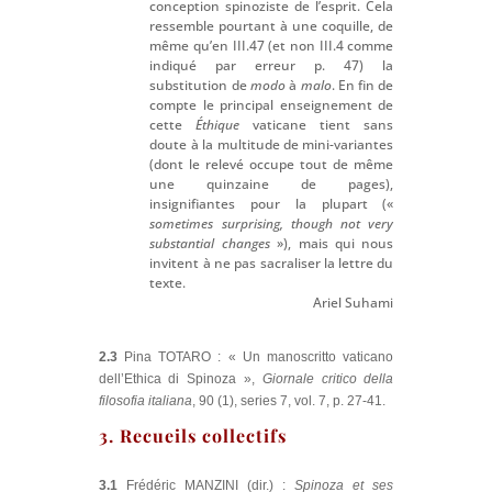
conception spinoziste de l’esprit. Cela
ressemble pourtant à une coquille, de
même qu’en III.47 (et non III.4 comme
indiqué par erreur p. 47) la
substitution de
modo
à
malo
. En fin de
compte le principal enseignement de
cette
Éthique
vaticane tient sans
doute à la multitude de mini-variantes
(dont le relevé occupe tout de même
une quinzaine de pages),
insignifiantes pour la plupart («
sometimes surprising, though not very
substantial changes
»), mais qui nous
invitent à ne pas sacraliser la lettre du
texte.
Ariel Suhami
2.3
Pina TOTARO : « Un manoscritto vaticano
dell’Ethica di Spinoza »,
Giornale critico della
filosofia italiana
, 90 (1), series 7, vol. 7, p. 27-41.
3. Recueils collectifs
3.1
Frédéric MANZINI (dir.) :
Spinoza et ses