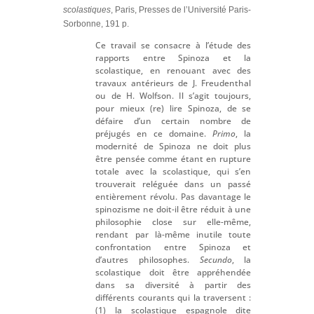
scolastiques
, Paris, Presses de l’Université Paris-
Sorbonne, 191 p.
Ce travail se consacre à l’étude des
rapports entre Spinoza et la
scolastique, en renouant avec des
travaux antérieurs de J. Freudenthal
ou de H. Wolfson. Il s’agit toujours,
pour mieux (re) lire Spinoza, de se
défaire d’un certain nombre de
préjugés en ce domaine.
Primo
, la
modernité de Spinoza ne doit plus
être pensée comme étant en rupture
totale avec la scolastique, qui s’en
trouverait reléguée dans un passé
entièrement révolu. Pas davantage le
spinozisme ne doit-il être réduit à une
philosophie close sur elle-même,
rendant par là-même inutile toute
confrontation entre Spinoza et
d’autres philosophes.
Secundo
, la
scolastique doit être appréhendée
dans sa diversité à partir des
différents courants qui la traversent :
(1) la scolastique espagnole dite