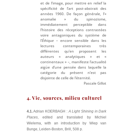
et de l’image, pour mettre en relief la
spécificité de l’art post-abstrait des
années 1960. De façon générale, l’«
anomalie » du spinozisme,
immédiatement perceptible dans
l’histoire des réceptions contrastées
voire antagoniques du système de
l’
Éthique
– encore sensible dans les
lectures contemporaines très
différentes qu’en proposent les
auteurs « analytiques » et «
continentaux » –, manifeste l’actualité
aigüe d’une pensée dans laquelle la
catégorie du présent n’est pas
disjointe de celle de l’éternité.
Pascale Gillot
4. Vie, sources, milieu culturel
4.1.
Adrian KOERBAGH :
A Light Shining in Dark
Places
, edited and translated by Michiel
Wielema, with an introduction by Wiep van
Bunge, Leiden-Boston, Brill, 508 p.