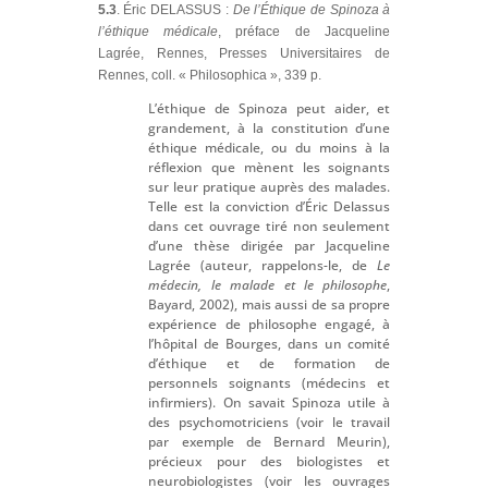
5.3
. Éric DELASSUS :
De l’Éthique de Spinoza à
l’éthique médicale
, préface de Jacqueline
Lagrée, Rennes, Presses Universitaires de
Rennes, coll. « Philosophica », 339 p.
L’éthique de Spinoza peut aider, et
grandement, à la constitution d’une
éthique médicale, ou du moins à la
réflexion que mènent les soignants
sur leur pratique auprès des malades.
Telle est la conviction d’Éric Delassus
dans cet ouvrage tiré non seulement
d’une thèse dirigée par Jacqueline
Lagrée (auteur, rappelons-le, de
Le
médecin, le malade et le philosophe
,
Bayard, 2002), mais aussi de sa propre
expérience de philosophe engagé, à
l’hôpital de Bourges, dans un comité
d’éthique et de formation de
personnels soignants (médecins et
infirmiers). On savait Spinoza utile à
des psychomotriciens (voir le travail
par exemple de Bernard Meurin),
précieux pour des biologistes et
neurobiologistes (voir les ouvrages