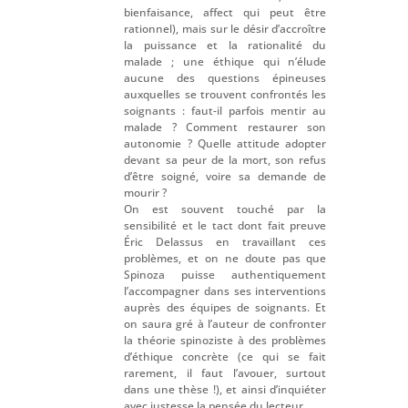
bienfaisance, affect qui peut être
rationnel), mais sur le désir d’accroître
la puissance et la rationalité du
malade ; une éthique qui n’élude
aucune des questions épineuses
auxquelles se trouvent confrontés les
soignants : faut-il parfois mentir au
malade ? Comment restaurer son
autonomie ? Quelle attitude adopter
devant sa peur de la mort, son refus
d’être soigné, voire sa demande de
mourir ?
On est souvent touché par la
sensibilité et le tact dont fait preuve
Éric Delassus en travaillant ces
problèmes, et on ne doute pas que
Spinoza puisse authentiquement
l’accompagner dans ses interventions
auprès des équipes de soignants. Et
on saura gré à l’auteur de confronter
la théorie spinoziste à des problèmes
d’éthique concrète (ce qui se fait
rarement, il faut l’avouer, surtout
dans une thèse !), et ainsi d’inquiéter
avec justesse la pensée du lecteur.