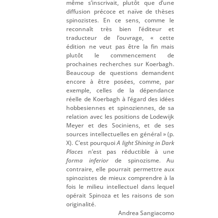
même s’inscrivait, plutôt que d’une
diffusion précoce et naïve de thèses
spinozistes. En ce sens, comme le
reconnaît très bien l’éditeur et
traducteur de l’ouvrage, « cette
édition ne veut pas être la fin mais
plutôt le commencement de
prochaines recherches sur Koerbagh.
Beaucoup de questions demandent
encore à être posées, comme, par
exemple, celles de la dépendance
réelle de Koerbagh à l’égard des idées
hobbesiennes et spinoziennes, de sa
relation avec les positions de Lodewijk
Meyer et des Sociniens, et de ses
sources intellectuelles en général » (p.
X). C’est pourquoi
A light Shining in Dark
Places
n’est pas réductible à une
forma inferior
de spinozisme. Au
contraire, elle pourrait permettre aux
spinozistes de mieux comprendre à la
fois le milieu intellectuel dans lequel
opérait Spinoza et les raisons de son
originalité.
Andrea Sangiacomo