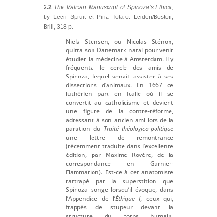
2.2
The Vatican Manuscript of Spinoza’s Ethica
,
by Leen Spruit et Pina Totaro. Leiden/Boston,
Brill, 318 p.
Niels Stensen, ou Nicolas Sténon,
quitta son Danemark natal pour venir
étudier la médecine à Amsterdam. Il y
fréquenta le cercle des amis de
Spinoza, lequel venait assister à ses
dissections d’animaux. En 1667 ce
luthérien part en Italie où il se
convertit au catholicisme et devient
une figure de la contre-réforme,
adressant à son ancien ami lors de la
parution du
Traité théologico-politique
une lettre de remontrance
(récemment traduite dans l’excellente
édition, par Maxime Rovère, de la
correspondance en Garnier-
Flammarion). Est-ce à cet anatomiste
rattrapé par la superstition que
Spinoza songe lorsqu’il évoque, dans
l’Appendice de l’
Éthique I
, ceux qui,
frappés de stupeur devant la
structure du corps humain,