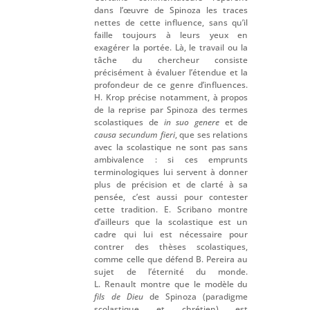
dans l’œuvre de Spinoza les traces
nettes de cette influence, sans qu’il
faille toujours à leurs yeux en
exagérer la portée. Là, le travail ou la
tâche du chercheur consiste
précisément à évaluer l’étendue et la
profondeur de ce genre d’influences.
H. Krop précise notamment, à propos
de la reprise par Spinoza des termes
scolastiques de
in suo genere
et de
causa secundum fieri
, que ses relations
avec la scolastique ne sont pas sans
ambivalence : si ces emprunts
terminologiques lui servent à donner
plus de précision et de clarté à sa
pensée, c’est aussi pour contester
cette tradition. E. Scribano montre
d’ailleurs que la scolastique est un
cadre qui lui est nécessaire pour
contrer des thèses scolastiques,
comme celle que défend B. Pereira au
sujet de l’éternité du monde.
L. Renault montre que le modèle du
fils de Dieu
de Spinoza (paradigme
scolastique et chrétien) est