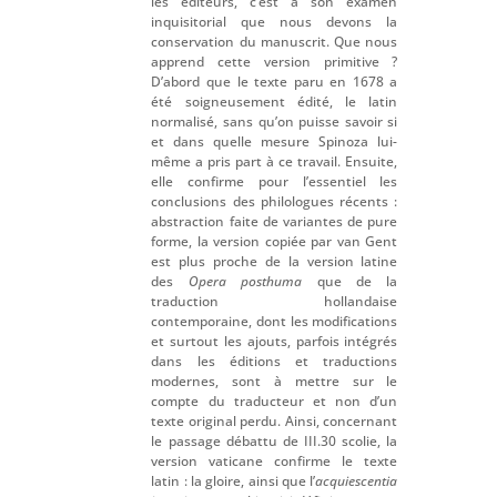
les éditeurs, c’est à son examen
inquisitorial que nous devons la
conservation du manuscrit. Que nous
apprend cette version primitive ?
D’abord que le texte paru en 1678 a
été soigneusement édité, le latin
normalisé, sans qu’on puisse savoir si
et dans quelle mesure Spinoza lui-
même a pris part à ce travail. Ensuite,
elle confirme pour l’essentiel les
conclusions des philologues récents :
abstraction faite de variantes de pure
forme, la version copiée par van Gent
est plus proche de la version latine
des
Opera posthuma
que de la
traduction hollandaise
contemporaine, dont les modifications
et surtout les ajouts, parfois intégrés
dans les éditions et traductions
modernes, sont à mettre sur le
compte du traducteur et non d’un
texte original perdu. Ainsi, concernant
le passage débattu de III.30 scolie, la
version vaticane confirme le texte
latin : la gloire, ainsi que l’
acquiescentia