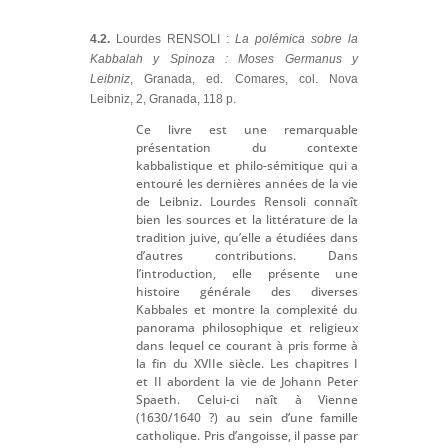
4.2.
Lourdes RENSOLI :
La polémica sobre la
Kabbalah y Spinoza : Moses Germanus y
Leibniz
, Granada, ed. Comares, col. Nova
Leibniz, 2, Granada, 118 p.
Ce livre est une remarquable
présentation du contexte
kabbalistique et philo-sémitique qui a
entouré les dernières années de la vie
de Leibniz. Lourdes Rensoli connaît
bien les sources et la littérature de la
tradition juive, qu’elle a étudiées dans
d’autres contributions. Dans
l’introduction, elle présente une
histoire générale des diverses
Kabbales et montre la complexité du
panorama philosophique et religieux
dans lequel ce courant à pris forme à
la fin du XVIIe siècle. Les chapitres I
et II abordent la vie de Johann Peter
Spaeth. Celui-ci naît à Vienne
(1630/1640 ?) au sein d’une famille
catholique. Pris d’angoisse, il passe par