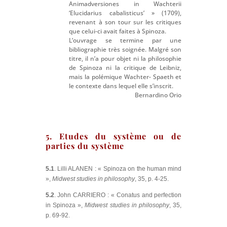
Animadversiones in Wachterii
‘Elucidarius cabalisticus’ » (1709),
revenant à son tour sur les critiques
que celui-ci avait faites à Spinoza.
L’ouvrage se termine par une
bibliographie très soignée. Malgré son
titre, il n’a pour objet ni la philosophie
de Spinoza ni la critique de Leibniz,
mais la polémique Wachter- Spaeth et
le contexte dans lequel elle s’inscrit.
Bernardino Orio
5. Etudes du système ou de
parties du système
5.1
. Lilli ALANEN : « Spinoza on the human mind
»,
Midwest studies in philosophy
, 35, p. 4-25.
5.2
. John CARRIERO : « Conatus and perfection
in Spinoza »,
Midwest studies in philosophy
, 35,
p. 69-92.