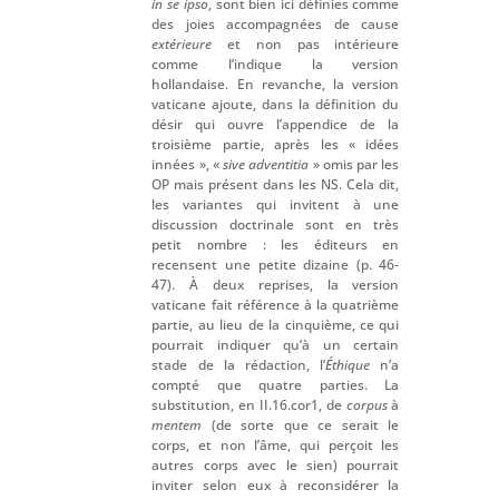
in se ipso
, sont bien ici définies comme
des joies accompagnées de cause
extérieure
et non pas intérieure
comme l’indique la version
hollandaise. En revanche, la version
vaticane ajoute, dans la définition du
désir qui ouvre l’appendice de la
troisième partie, après les « idées
innées », «
sive adventitia
» omis par les
OP mais présent dans les NS. Cela dit,
les variantes qui invitent à une
discussion doctrinale sont en très
petit nombre : les éditeurs en
recensent une petite dizaine (p. 46-
47). À deux reprises, la version
vaticane fait référence à la quatrième
partie, au lieu de la cinquième, ce qui
pourrait indiquer qu’à un certain
stade de la rédaction, l’
Éthique
n’a
compté que quatre parties. La
substitution, en II.16.cor1, de
corpus
à
mentem
(de sorte que ce serait le
corps, et non l’âme, qui perçoit les
autres corps avec le sien) pourrait
inviter selon eux à reconsidérer la