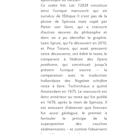
Ce
codex Vat. Lat. 12838
constitue
ainsi l’unique manuscrit qui ait
survécu de l’
Éthique
. Il n’est pas de la
plume de Spinoza mais copié par
Pieter van Gent, qui a transcrit
d’autres œuvres du philosophe et
dont on a pu identifier la graphie.
Leen Spruit, qui l’a découvert en 2010,
et Pina Totaro, qui avait pressenti
cette découverte, ont édité le texte, le
comparant à l’édition des
Opera
posthuma
, qui constituait jusqu’à
présent l’unique source – la
comparaison avec la traduction
hollandaise des
Nagelate schriften
reste à faire. Tschirnhaus a quitté
Amsterdam en 1675. Le manuscrit est
donc antérieur au texte qui fut publié
en 1678, après la mort de Spinoza. Il
est amusant d’observer que Stensen
fut aussi géologue, le premier à
formuler le principe de la
superposition des couches
sédimentaires – et comme l’observent