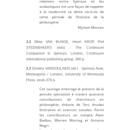
relations entre Spinoza et les
scolastiques est une façon de rappeler
à la modernité sa dette vis-à-vis de
cette période de l’histoire de la
philosophie.
Myriam Morvan
3.2
Wiep VAN BUNGE, Henri KROP, Piet
STEENBAKERS (eds) :
The Continuum
Companion to Spinoza
, London, Continuum
international publishing group, 380 p.
3.3
Dimitris VARDOULAKIS (dir.) :
Spinoza Now
,
Minneapolis / London, University of Minnesota
Press, xxviii-376 p.
Cet ouvrage interroge le présent de la
pensée spinoziste à travers quatorze
contributions de chercheurs en
philosophie, théorie de l’art, études
littéraires et sciences sociales. Parmi
les contributeurs on compte Alain
Badiou, Warren Montag et Antonio
Negri.