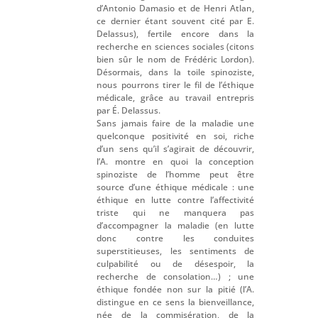
d’Antonio Damasio et de Henri Atlan,
ce dernier étant souvent cité par E.
Delassus), fertile encore dans la
recherche en sciences sociales (citons
bien sûr le nom de Frédéric Lordon).
Désormais, dans la toile spinoziste,
nous pourrons tirer le fil de l’éthique
médicale, grâce au travail entrepris
par É. Delassus.
Sans jamais faire de la maladie une
quelconque positivité en soi, riche
d’un sens qu’il s’agirait de découvrir,
l’A. montre en quoi la conception
spinoziste de l’homme peut être
source d’une éthique médicale : une
éthique en lutte contre l’affectivité
triste qui ne manquera pas
d’accompagner la maladie (en lutte
donc contre les conduites
superstitieuses, les sentiments de
culpabilité ou de désespoir, la
recherche de consolation…) ; une
éthique fondée non sur la pitié (l’A.
distingue en ce sens la bienveillance,
née de la commisération, de la