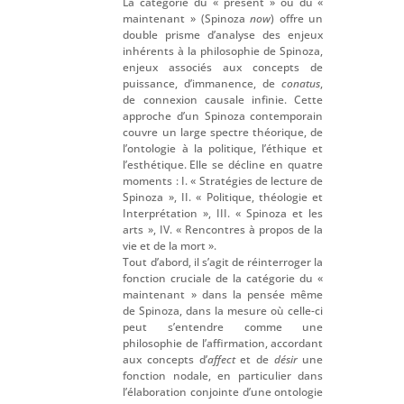
La catégorie du « présent » ou du «
maintenant » (Spinoza
now
) offre un
double prisme d’analyse des enjeux
inhérents à la philosophie de Spinoza,
enjeux associés aux concepts de
puissance, d’immanence, de
conatus
,
de connexion causale infinie. Cette
approche d’un Spinoza contemporain
couvre un large spectre théorique, de
l’ontologie à la politique, l’éthique et
l’esthétique. Elle se décline en quatre
moments : I. « Stratégies de lecture de
Spinoza », II. « Politique, théologie et
Interprétation », III. « Spinoza et les
arts », IV. « Rencontres à propos de la
vie et de la mort ».
Tout d’abord, il s’agit de réinterroger la
fonction cruciale de la catégorie du «
maintenant » dans la pensée même
de Spinoza, dans la mesure où celle-ci
peut s’entendre comme une
philosophie de l’affirmation, accordant
aux concepts d’
affect
et de
désir
une
fonction nodale, en particulier dans
l’élaboration conjointe d’une ontologie