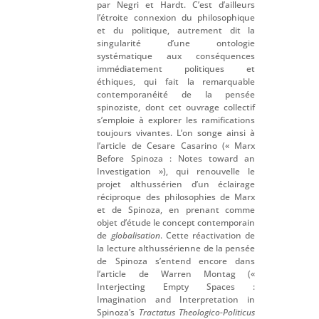
par Negri et Hardt. C’est d’ailleurs
l’étroite connexion du philosophique
et du politique, autrement dit la
singularité d’une ontologie
systématique aux conséquences
immédiatement politiques et
éthiques, qui fait la remarquable
contemporanéité de la pensée
spinoziste, dont cet ouvrage collectif
s’emploie à explorer les ramifications
toujours vivantes. L’on songe ainsi à
l’article de Cesare Casarino (« Marx
Before Spinoza : Notes toward an
Investigation »), qui renouvelle le
projet althussérien d’un éclairage
réciproque des philosophies de Marx
et de Spinoza, en prenant comme
objet d’étude le concept contemporain
de
globalisation
. Cette réactivation de
la lecture althussérienne de la pensée
de Spinoza s’entend encore dans
l’article de Warren Montag («
Interjecting Empty Spaces :
Imagination and Interpretation in
Spinoza’s
Tractatus Theologico-Politicus