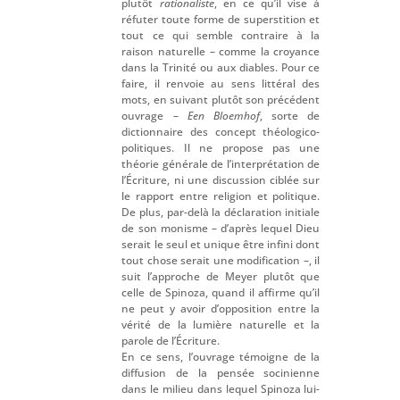
plutôt
rationaliste
, en ce qu’il vise à
réfuter toute forme de superstition et
tout ce qui semble contraire à la
raison naturelle – comme la croyance
dans la Trinité ou aux diables. Pour ce
faire, il renvoie au sens littéral des
mots, en suivant plutôt son précédent
ouvrage –
Een Bloemhof
, sorte de
dictionnaire des concept théologico-
politiques. Il ne propose pas une
théorie générale de l’interprétation de
l’Écriture, ni une discussion ciblée sur
le rapport entre religion et politique.
De plus, par-delà la déclaration initiale
de son monisme – d’après lequel Dieu
serait le seul et unique être infini dont
tout chose serait une modification –, il
suit l’approche de Meyer plutôt que
celle de Spinoza, quand il affirme qu’il
ne peut y avoir d’opposition entre la
vérité de la lumière naturelle et la
parole de l’Écriture.
En ce sens, l’ouvrage témoigne de la
diffusion de la pensée socinienne
dans le milieu dans lequel Spinoza lui-