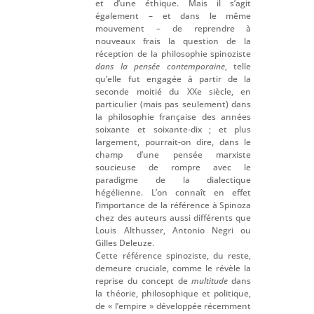
et d’une éthique. Mais il s’agit
également – et dans le même
mouvement – de reprendre à
nouveaux frais la question de la
réception de la philosophie spinoziste
dans la pensée contemporaine
, telle
qu’elle fut engagée à partir de la
seconde moitié du XXe siècle, en
particulier (mais pas seulement) dans
la philosophie française des années
soixante et soixante-dix ; et plus
largement, pourrait-on dire, dans le
champ d’une pensée marxiste
soucieuse de rompre avec le
paradigme de la dialectique
hégélienne. L’on connaît en effet
l’importance de la référence à Spinoza
chez des auteurs aussi différents que
Louis Althusser, Antonio Negri ou
Gilles Deleuze.
Cette référence spinoziste, du reste,
demeure cruciale, comme le révèle la
reprise du concept de
multitude
dans
la théorie, philosophique et politique,
de « l’empire » développée récemment