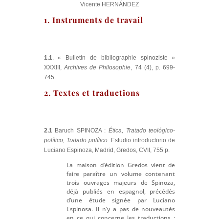
Vicente HERNÁNDEZ
1. Instruments de travail
1.1
. « Bulletin de bibliographie spinoziste »
XXXIII,
Archives de Philosophie
, 74 (4), p. 699-
745.
2. Textes et traductions
2.1
Baruch SPINOZA :
Ética, Tratado teológico-
político, Tratado político
. Estudio introductorio de
Luciano Espinoza, Madrid, Gredos, CVII, 755 p.
La maison d’édition Gredos vient de
faire paraître un volume contenant
trois ouvrages majeurs de Spinoza,
déjà publiés en espagnol, précédés
d’une étude signée par Luciano
Espinosa. Il n’y a pas de nouveautés
en ce qui concerne les traductions :