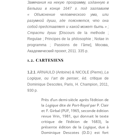
Замечания на некую программу, изданную в
Бельгии в конце 1647 г. под заглавием
« Объяснение человеческого ума, или
разумной души, где поясняется, что она
собой представляет и какой может быть » ;
Страсти души
[Discours de la methode ;
Regulae ; Principes de la philosophie ; Notae in
programma ; Passions de l’âme], Москва,
Академический проект, 2011. 335 p.
1.2. CARTESIENS
1.2.1
. ARNAULD (Antoine) & NICOLE (Pierre),
La
Logique, ou l’art de penser
, éd. critique de
Dominique Descotes, Paris, H. Champion, 2011,
930 p.
Près d’un demi-siècle après l’édition de
la
Logique
dite
de Port-Royal
par P. Clair
et F. Girbal (PUF, 1965, seconde édition
revue Vrin, 1981, qui donnait le texte
critique de l’édition de 1683), la
présente édition de la
Logique
, due à
Dominique Descotes (D.D.) est fort