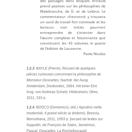
des passages dans lesquels Arnauld
prend position sur les philosophies de
Malebranche, de D. et de Leibniz. Le
commentateur chevronné y trouvera
un outil de travail fort commode et les
lecteurs non initiés pourront
entreprendre de s’orienter dans
l’œuvre complexe et foisonnante que
constituent les 43 volumes
in quarto
de l’édition de Lausanne.
Paola Nicolas
1.2.3
. BAYLE (Pierre),
Recueil de quelques
pièces curieuses concernant la philosophie de
Monsieur Descarte
s, Nachdr. der Ausg.
Amsterdam, Desbordes, 1684, mit einer Einl.
hrsg. von Andreas Scheib, Hildesheim, Olms,
2011, 333 p.
1.2.4
. BOSCO (Domenico), (éd.)
Agostino nella
modernità. Il grand siècle
(e dintorni), Brescia,
Morcelliana, 2011, 1093 p. [recueil de textes sur
Augustin, de François de Sales, Jansénius,
Pascal, Descartes, La Rochefoucauld,