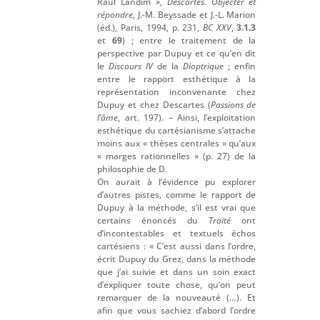
Raul Landim »,
Descartes. Objecter et
répondre
, J.-M. Beyssade et J.-L. Marion
(éd.), Paris, 1994, p. 231,
BC XXV
,
3.1.3
et
69
) ; entre le traitement de la
perspective par Dupuy et ce qu’en dit
le
Discours IV
de la
Dioptrique
; enfin
entre le rapport esthétique à la
représentation inconvenante chez
Dupuy et chez Descartes (
Passions de
l’âme
, art. 197). – Ainsi, l’exploitation
esthétique du cartésianisme s’attache
moins aux « thèses centrales » qu’aux
« marges rationnelles » (p. 27) de la
philosophie de D.
On aurait à l’évidence pu explorer
d’autres pistes, comme le rapport de
Dupuy à la méthode, s’il est vrai que
certains énoncés du
Traité
ont
d’incontestables et textuels échos
cartésiens : « C’est aussi dans l’ordre,
écrit Dupuy du Grez, dans la méthode
que j’ai suivie et dans un soin exact
d’expliquer toute chose, qu’on peut
remarquer de la nouveauté (…). Et
afin que vous sachiez d’abord l’ordre