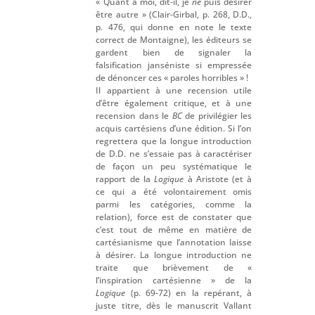
« Quant à moi, dit-il, je
ne
puis désirer
être autre » (Clair-Girbal, p. 268, D.D.,
p. 476, qui donne en note le texte
correct de Montaigne), les éditeurs se
gardent bien de signaler la
falsification janséniste si empressée
de dénoncer ces « paroles horribles » !
Il appartient à une recension utile
d’être également critique, et à une
recension dans le
BC
de privilégier les
acquis cartésiens d’une édition. Si l’on
regrettera que la longue introduction
de D.D. ne s’essaie pas à caractériser
de façon un peu systématique le
rapport de la
Logique
à Aristote (et à
ce qui a été volontairement omis
parmi les catégories, comme la
relation), force est de constater que
c’est tout de même en matière de
cartésianisme que l’annotation laisse
à désirer. La longue introduction ne
traite que brièvement de «
l’inspiration cartésienne » de la
Logique
(p. 69-72) en la repérant, à
juste titre, dès le manuscrit Vallant