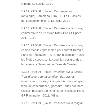
Utrecht, Kok, 2011, 109 p.
1.2.12
. PASCAL (Blaise),
Pensamientos
,
(antología), Barcelona, Ciro D.L., Los Clasicos
del pensamiento libre, 12, 2011, 231 p.
1.2.13
. PASCAL (Blaise),
Pensées sur la justice
,
commentaire de Christian Ruby, Paris, Ellipses,
2011, 128 p.
1.2.14
. PASCAL (Blaise),
Pensées sur la justice
,
édition établie et présentée par Laurent Thirouin,
Paris, la Découverte, 2011, 154 p. [contient aussi
les Trois discours sur la condition des grands et
la Lettre à la Sérenissime Reine de Suède]
1.2.15
. PASCAL (Blaise),
Pensées sur la justice.
Trois discours sur la condition des grands
,
introduction, dossier, bibliographie, chronologie,
table de concordance, glossaire, index par Marc
Escola ; postface par Dominique Descotes, Paris,
GF-Flammarion, 2011, 408 p.
1.2.16
. PASCAL (Blaise),
Pensées sur la religion