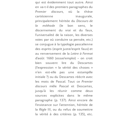
qui est évidemment tout autre. Ainsi
en va-t-il des premiers paragraphes du
Premier discours
, où la thèse
cartésienne inaugurale,
principalement héritée du
Discours de
la méthode
(le bon sens, le
discernement du vrai et du faux,
l’universalité de la raison, les diverses
voies par où conduire sa pensée, etc.)
se conjugue à la typologie pascalienne
des esprits (esprit juste/esprit faux) et
au renversement de la
Lettre à Fermat
d’août 1660 (essai/emploi) – on croit
bien souvent lire du Descartes
(l’expression « la vérité des choses »
n’en est-elle pas une estampille
initiale ?) ou du Descartes réécrit avec
les mots de Pascal. Tout ce
Premier
discours
mêle Pascal et Descartes,
jusqu’à les réunir comme deux
sources explicites dans le même
paragraphe (p. 137). Ainsi encore de
l’insistance sur l’attention, héritée de
la
Règle
III, ou du refus de soumettre
la vérité à des critères (p. 135), etc.