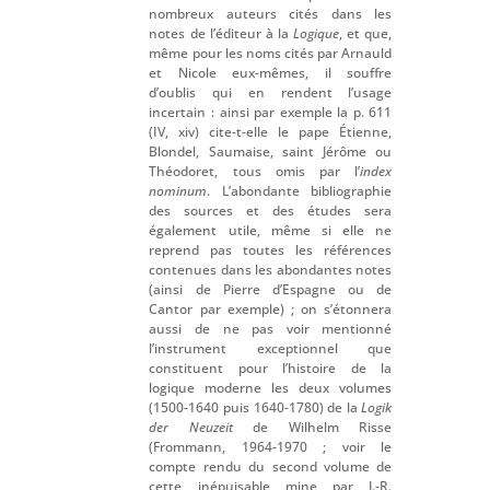
nombreux auteurs cités dans les
notes de l’éditeur à la
Logique
, et que,
même pour les noms cités par Arnauld
et Nicole eux-mêmes, il souffre
d’oublis qui en rendent l’usage
incertain : ainsi par exemple la p. 611
(IV, xiv) cite-t-elle le pape Étienne,
Blondel, Saumaise, saint Jérôme ou
Théodoret, tous omis par l’
index
nominum
. L’abondante bibliographie
des sources et des études sera
également utile, même si elle ne
reprend pas toutes les références
contenues dans les abondantes notes
(ainsi de Pierre d’Espagne ou de
Cantor par exemple) ; on s’étonnera
aussi de ne pas voir mentionné
l’instrument exceptionnel que
constituent pour l’histoire de la
logique moderne les deux volumes
(1500-1640 puis 1640-1780) de la
Logik
der Neuzeit
de Wilhelm Risse
(Frommann, 1964-1970 ; voir le
compte rendu du second volume de
cette inépuisable mine par J.-R.