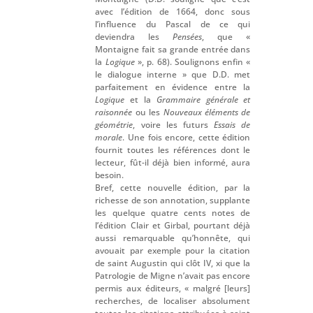
avec l’édition de 1664, donc sous
l’influence du Pascal de ce qui
deviendra les
Pensées
, que «
Montaigne fait sa grande entrée dans
la
Logique
», p. 68). Soulignons enfin «
le dialogue interne » que D.D. met
parfaitement en évidence entre la
Logique
et la
Grammaire générale et
raisonnée
ou les
Nouveaux éléments de
géométrie
, voire les futurs
Essais de
morale
. Une fois encore, cette édition
fournit toutes les références dont le
lecteur, fût-il déjà bien informé, aura
besoin.
Bref, cette nouvelle édition, par la
richesse de son annotation, supplante
les quelque quatre cents notes de
l’édition Clair et Girbal, pourtant déjà
aussi remarquable qu’honnête, qui
avouait par exemple pour la citation
de saint Augustin qui clôt IV, xi que la
Patrologie de Migne n’avait pas encore
permis aux éditeurs, « malgré [leurs]
recherches, de localiser absolument