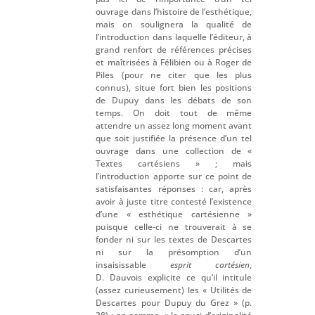
ouvrage dans l’histoire de l’esthétique,
mais on soulignera la qualité de
l’introduction dans laquelle l’éditeur, à
grand renfort de références précises
et maîtrisées à Félibien ou à Roger de
Piles (pour ne citer que les plus
connus), situe fort bien les positions
de Dupuy dans les débats de son
temps. On doit tout de même
attendre un assez long moment avant
que soit justifiée la présence d’un tel
ouvrage dans une collection de «
Textes cartésiens » ; mais
l’introduction apporte sur ce point de
satisfaisantes réponses : car, après
avoir à juste titre contesté l’existence
d’une « esthétique cartésienne »
puisque celle-ci ne trouverait à se
fonder ni sur les textes de Descartes
ni sur la présomption d’un
insaisissable
esprit cartésien
,
D. Dauvois explicite ce qu’il intitule
(assez curieusement) les « Utilités de
Descartes pour Dupuy du Grez » (p.