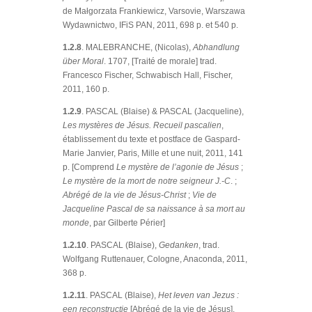
de Małgorzata Frankiewicz, Varsovie, Warszawa
Wydawnictwo, IFiS PAN, 2011, 698 p. et 540 p.
1.2.8
. MALEBRANCHE, (Nicolas),
Abhandlung
über Moral
. 1707, [Traité de morale] trad.
Francesco Fischer, Schwabisch Hall, Fischer,
2011, 160 p.
1.2.9
. PASCAL (Blaise) & PASCAL (Jacqueline),
Les mystères de Jésus. Recueil pascalien
,
établissement du texte et postface de Gaspard-
Marie Janvier, Paris, Mille et une nuit, 2011, 141
p. [Comprend
Le mystère de l’agonie de Jésus
;
Le mystère de la mort de notre seigneur J.-C
. ;
Abrégé de la vie de Jésus-Christ
;
Vie de
Jacqueline Pascal de sa naissance à sa mort au
monde
, par Gilberte Périer]
1.2.10
. PASCAL (Blaise),
Gedanken
, trad.
Wolfgang Ruttenauer, Cologne, Anaconda, 2011,
368 p.
1.2.11
. PASCAL (Blaise),
Het leven van Jezus :
een reconstructie
[Abrégé de la vie de Jésus],