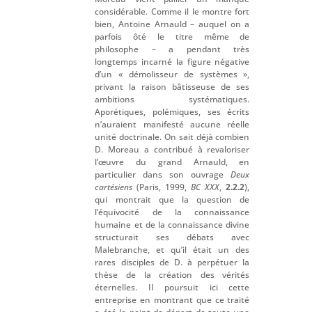
considérable. Comme il le montre fort
bien, Antoine Arnauld – auquel on a
parfois ôté le titre même de
philosophe – a pendant très
longtemps incarné la figure négative
d’un « démolisseur de systèmes »,
privant la raison bâtisseuse de ses
ambitions systématiques.
Aporétiques, polémiques, ses écrits
n’auraient manifesté aucune réelle
unité doctrinale. On sait déjà combien
D. Moreau a contribué à revaloriser
l’œuvre du grand Arnauld, en
particulier dans son ouvrage
Deux
cartésiens
(Paris, 1999,
BC XXX
,
2.2.2
),
qui montrait que la question de
l’équivocité de la connaissance
humaine et de la connaissance divine
structurait ses débats avec
Malebranche, et qu’il était un des
rares disciples de D. à perpétuer la
thèse de la création des vérités
éternelles. Il poursuit ici cette
entreprise en montrant que ce traité