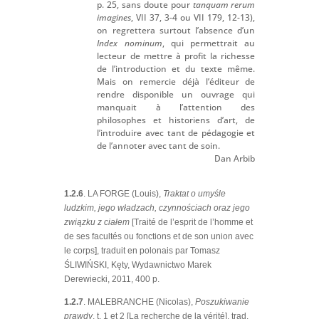
p. 25, sans doute pour
tanquam rerum
imagines
, VII 37, 3-4 ou VII 179, 12-13),
on regrettera surtout l’absence d’un
Index nominum
, qui permettrait au
lecteur de mettre à profit la richesse
de l’introduction et du texte même.
Mais on remercie déjà l’éditeur de
rendre disponible un ouvrage qui
manquait à l’attention des
philosophes et historiens d’art, de
l’introduire avec tant de pédagogie et
de l’annoter avec tant de soin.
Dan Arbib
1.2.6
. LA FORGE (Louis),
Traktat o umyśle
ludzkim, jego władzach, czynnościach oraz jego
związku z ciałem
[Traité de l’esprit de l’homme et
de ses facultés ou fonctions et de son union avec
le corps], traduit en polonais par Tomasz
ŚLIWIŃSKI, Kęty, Wydawnictwo Marek
Derewiecki, 2011, 400 p.
1.2.7
. MALEBRANCHE (Nicolas),
Poszukiwanie
prawdy
, t. 1 et 2 [La recherche de la vérité], trad.