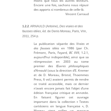
moins que tous les autres lecteurs.
Encore une fois, sachons nous réjouir
des apports si nombreux de celle-là.
Vincent Carraud
1.2.2
. ARNAULD (Antoine),
Des vraies et des
fausses idées
, éd. de Denis Moreau, Paris, Vrin,
2011, 254 p.
La publication séparée des
Vraies et
des fausses idées
en 1986 (par Ch.
Frémont, Paris, Fayard,
BC XVII
, 1.2.1,
aujourd’hui indisponible), ainsi que sa
réimpression en 2003 au tome
premier des
Œuvres philosophiques
d’Arnauld
(sous la direction d’E. Kremer
et de D. Moreau, Bristol, Thoemmes
Press, 6 vol.) avaient permis de rendre
ce traité accessible, mais ce dernier
n’avait encore jamais fait l’objet d’une
édition française critique et annotée.
En faisant figurer cet ouvrage
important dans la collection « Textes
cartésiens en langue française », D.
Moreau vient pallier un manque