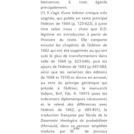
bienvenue, à trois égards
principalement.
(1) Il s’agit d’une édition critique très
soignée, qui publie en texte principal
l’édition de 1664 (p. 125-622), à juste
titre selon nous : choix que D.D.
légitime en introduction à partir de
l’histoire du texte. Elle comporte
ensuite les chapitres de l’édition de
1662 qui ont été supprimés ou qui ont
subi le plus de transformations dans
celle de 1664 (p. 623-646), puis les
ajouts de l’édition de 1683 (p. 647-684,
ainsi que les variantes des éditions
de 1668 et 1674) et donne en annexe,
au titre du principe génétique qui
préside à l’édition, le manuscrit
Vallant, BnF, Fds. fr. 19915 (avec les
indications diplomatiques nécessaires
et le relevé des différences avec
l’édition de 1662, p. 685-801), la
traduction française par Nicole de la
Dissertatio theologica de probabilitate
d’Arnauld, dans sa version amplifiée
elle
traduite par M
de Joncoux