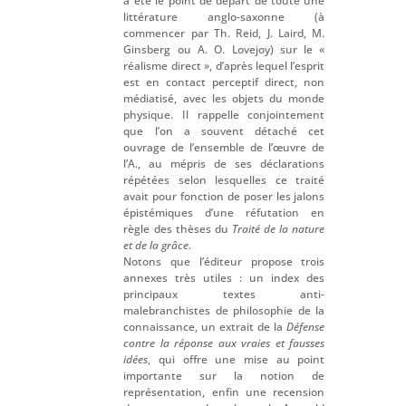
a été le point de départ de toute une
littérature anglo-saxonne (à
commencer par Th. Reid, J. Laird, M.
Ginsberg ou A. O. Lovejoy) sur le «
réalisme direct », d’après lequel l’esprit
est en contact perceptif direct, non
médiatisé, avec les objets du monde
physique. Il rappelle conjointement
que l’on a souvent détaché cet
ouvrage de l’ensemble de l’œuvre de
l’A., au mépris de ses déclarations
répétées selon lesquelles ce traité
avait pour fonction de poser les jalons
épistémiques d’une réfutation en
règle des thèses du
Traité de la nature
et de la grâce
.
Notons que l’éditeur propose trois
annexes très utiles : un index des
principaux textes anti-
malebranchistes de philosophie de la
connaissance, un extrait de la
Défense
contre la réponse aux vraies et fausses
idées
, qui offre une mise au point
importante sur la notion de
représentation, enfin une recension