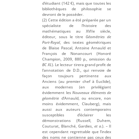
d’étudiant (142 €), mais que toutes les
bibliothèques de philosophie se
devront de le posséder.
(2) Cette édition a été préparée par un
spécialiste de l’histoire des
mathématiques au XVIIe siècle,
éditeur, sous le titre
Géométries de
Port-Royal
, des textes géométriques
de Blaise Pascal, Antoine Arnauld et
François de Nonancourt (Honoré
Champion, 2009, 880 p., omission du
BC XL
). Le lecteur tirera grand profit de
l’annotation de D.D., qui renvoie de
façon toujours pertinente aux
Anciens (au premier chef à Euclide),
aux modernes (en privilégiant
évidemment les
Nouveaux éléments de
géométrie
d’Arnauld, ou encore, non
moins évidemment, Clauberg), mais
aussi aux auteurs contemporains
susceptibles d’éclairer les
démonstrations (Russell, Duhem,
Couturat, Blanché, Gardies,
et a
.). – Il
est cependant regrettable que l’index
des noms ne contienne pas ceux des