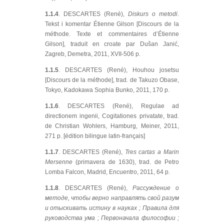
1.1.4
. DESCARTES (René),
Diskurs o metodi
.
Tekst i komentar Étienne Gilson [Discours de la
méthode. Texte et commentaires d’Étienne
Gilson], traduit en croate par Dušan Janić,
Zagreb, Demetra, 2011, XVII-506 p.
1.1.5
. DESCARTES (René), Houhou josetsu
[Discours de la méthode], trad. de Takuzo Obase,
Tokyo, Kadokawa Sophia Bunko, 2011, 170 p.
1.1.6
. DESCARTES (René), Regulae ad
directionem ingenii, Cogitationes privatate, trad.
de Christian Wohlers, Hamburg, Meiner, 2011,
271 p. [édition bilingue latin-français]
1.1.7
. DESCARTES (René),
Tres cartas a Marin
Mersenne
(primavera de 1630), trad. de Petro
Lomba Falcon, Madrid, Encuentro, 2011, 64 p.
1.1.8
. DESCARTES (René),
Рассуждение о
методе, чтобы верно направлять свой разум
и отыскивать истину в науках ; Правила для
руководства ума ; Первоначала философии ;