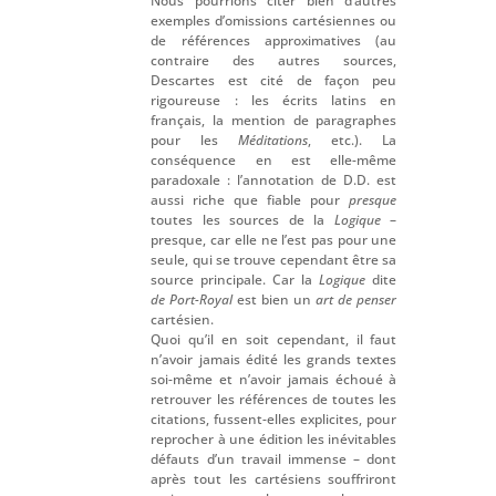
Nous pourrions citer bien d’autres
exemples d’omissions cartésiennes ou
de références approximatives (au
contraire des autres sources,
Descartes est cité de façon peu
rigoureuse : les écrits latins en
français, la mention de paragraphes
pour les
Méditations
, etc.). La
conséquence en est elle-même
paradoxale : l’annotation de D.D. est
aussi riche que fiable pour
presque
toutes les sources de la
Logique
–
presque, car elle ne l’est pas pour une
seule, qui se trouve cependant être sa
source principale. Car la
Logique
dite
de Port-Royal
est bien un
art de penser
cartésien.
Quoi qu’il en soit cependant, il faut
n’avoir jamais édité les grands textes
soi-même et n’avoir jamais échoué à
retrouver les références de toutes les
citations, fussent-elles explicites, pour
reprocher à une édition les inévitables
défauts d’un travail immense – dont
après tout les cartésiens souffriront