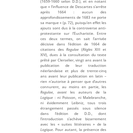
(1659-1660 selon D.D.), et en notant
que « l’influence de Descartes s’arrête
après 1664 : aucun des
approfondissements de 1683 ne porte
sa marque » (p. 72), puisqu’en effet les
ajouts sont dus à la controverse anti-
protestante sur l’Eucharistie. Entre
ces deux termes, on sait l’arrivée
décisive dans l’édition de 1664 de
citations des
Regulae
(
Règles
XIII et
XIV), dues à la consultation du texte
prêté par Clerselier, vingt ans avant la
publication de leur traduction
néerlandaise et plus de trente-cinq
ans avant leur publication en latin –
rien n’autorise à penser que d’autres
connurent, au moins en partie, les
Regulae
,
avant
les auteurs de la
Logique
: ni Poisson, ni Malebranche,
ni évidemment Leibniz, tous trois
étrangement passés sous silence
dans l’édition de D.D., dont
l’introduction s’achève bizarrement
avec les « suites littéraires » de la
Logique
. Pour autant, la présence des