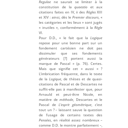
Regulae
ne saurait se limiter à la
constitution de la
quaestio
et aux
citations faites en IV, ii des
Règles
XIII
et XIV : ainsi, dès le
Premier discours
, «
les catégories et les lieux » sont jugés
« inutiles », conformément à la
Règle
VI.
Pour D.D., « le fait que la
Logique
repose pour une bonne part sur un
fondement cartésien ne doit pas
dissimuler que ses fondements
générateurs [?] portent aussi la
marque de Pascal » (p. 76). Certes.
Mais que signifie cet « aussi » ?
L’imbrication fréquente, dans le texte
de la
Logique
, de thèses et de quasi-
citations de Pascal et de Descartes ne
suffit-elle pas à manifester que, pour
Arnauld et peut-être Nicole, en
matière de
méthode
, Descartes et le
Pascal de
L’esprit géométrique
, c’est
tout un ? – laissant sauve la question
de l’usage de certains textes des
Pensées
, en réalité assez nombreux –
comme D.D. le montre parfaitement –,