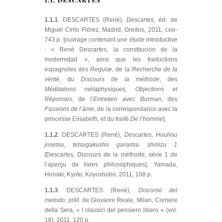
1.1.1
. DESCARTES (René),
Descartes
, éd. de
Miguel Cirilo Flórez, Madrid, Gredos, 2011, cxxi-
743 p. [ouvrage contenant une étude introductive
: « René Descartes, la constitución de la
modernidad », ainsi que les traductions
espagnoles des
Regulæ
, de la
Recherche de la
vérité
, du
Discours de la méthode
, des
Méditations métaphysiques, Objections et
Réponses
, de l’
Entretien avec Burman
, des
Passions de l’âme
, de la correspondance avec la
princesse Elisabeth, et du traité
De l’homme
].
1.1.2
. DESCARTES (René),
Descartes, Houhou
josetsu, tetsugakusho gaisetsu shiriizu 1
[Descartes, Discours de la méthode, série 1 de
l’aperçu de livres philosophiques], Yamada,
Hiroaki, Kyoto, Koyoshobo, 2011, 108 p.
1.1.3
. DESCARTES (René),
Discorso del
metodo
, préf. de Giovanni Reale, Milan, Corriere
della Sera, « I classici del pensiero libero » (vol.
18), 2011, 120 p.