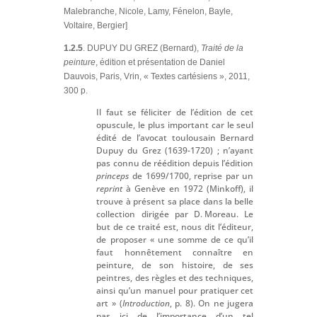
Malebranche, Nicole, Lamy, Fénelon, Bayle,
Voltaire, Bergier]
1.2.5
. DUPUY DU GREZ (Bernard),
Traité de la
peinture
, édition et présentation de Daniel
Dauvois, Paris, Vrin, « Textes cartésiens », 2011,
300 p.
Il faut se féliciter de l’édition de cet
opuscule, le plus important car le seul
édité de l’avocat toulousain Bernard
Dupuy du Grez (1639-1720) ; n’ayant
pas connu de réédition depuis l’édition
princeps
de 1699/1700, reprise par un
reprint
à Genève en 1972 (Minkoff), il
trouve à présent sa place dans la belle
collection dirigée par D. Moreau. Le
but de ce traité est, nous dit l’éditeur,
de proposer « une somme de ce qu’il
faut honnêtement connaître en
peinture, de son histoire, de ses
peintres, des règles et des techniques,
ainsi qu’un manuel pour pratiquer cet
art » (
Introduction
, p. 8). On ne jugera
pas ici de l’importance d’un tel