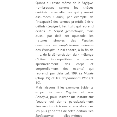
Quant au texte même de la
Logique
,
nombreuses seront les thèses
cartésiano-pascaliennes qui y seront
assumées : ainsi, par exemple, de
l’incapacité des termes primitifs à être
définis (
Logique
I, i et I, xii), qui reprend
certes
De l’esprit géométrique
, mais
aussi, par delà cet opuscule, les
natures simples des
Regulae
,
devenues les
simplicissimae notiones
des
Principia
; ainsi encore, à la fin de
II, v, de la dénonciation du « mélange
d’idées incompatibles » (parler
spirituellement des corps et
corporellement des esprits) qui
reprend, par delà Laf. 199,
Le Monde
(chap. IV) et les
Responsiones VIae
(pt
10).
Mais laissons là les exemples évidents
empruntés aux
Regulae
et aux
Principia
, pour insister un instant sur
l’œuvre qui donne paradoxalement
lieu aux imprécisions et aux absences
les plus gênantes de cette édition : les
Meditationes
elles-mêmes –