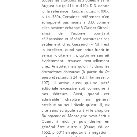
toutes les citations attribuées à saint
Augustin » (p. 414, n. 419). D.D. donne
ici la référence :
Contra Faustum
, XXIX,
iv (p. 589). Certaines références n’en
échappent pas moins à D.D. comme
elles avaient échappé à Clair et Girbal :
ainsi de l’axiome pourtant
célébrissime et répété partout (et pas
seulement chez Gassendi) « Nihil est
in intellectu quod non prius fuerit in
sensu », cité en I, i, qu’on ne saurait
évidemment trouver textuellement
chez Aristote, mais qu’on lit dans les
Auctoritates Aristotelis
(à partir du
De
sensu et sensato
, § 24, éd. J. Hamesse, p.
197). Il arrive aussi qu’une piété
éditoriale excessive soit commune à
nos éditeurs. Ainsi, quand cet
admirable chapitre en général
attribué au seul Nicole qu’est III, xix
cite sans scrupule au § vi le chapitre
Du repentir
où Montaigne avait écrit «
Quant à moi, je puis désirer en
général être autre » (
Essais
, éd. de
1652, p. 601) en ajoutant la négation :