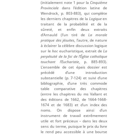
(initialement note 1 pour la
Cinquième
Provinciale
dans l’édition latine de
Wendrock, p. 803-883), qui complète
les derniers chapitres de la
Logique
en
traitant de la probabilité et de la
sûreté, et enfin deux extraits
d’Arnauld (l’un tiré de
La morale
pratique des jésuites
, l’autre, de nature
à éclairer la célèbre discussion logique
sur le
hoc
eucharistique, extrait de
La
perpétuité de la foi de l’Église catholique
touchant l’Eucharistie
, p. 885-893).
L’ensemble de cet épais dossier est
précédé d’une introduction
substantielle (p. 7-124) et suivi d’une
bibliographie, d’une très commode
table comparative des chapitres
(entre les chapitres du ms Vallant et
des éditions de 1662, de 1664-1668-
1674 et de 1683) et d’un index des
noms. On dispose ainsi d’un
instrument de travail extrêmement
utile et fort précieux – dans les deux
sens du terme, puisque le prix du livre
le rend peu accessible à une bourse