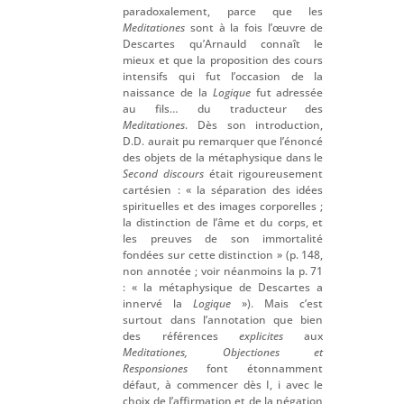
paradoxalement, parce que les
Meditationes
sont à la fois l’œuvre de
Descartes qu’Arnauld connaît le
mieux et que la proposition des cours
intensifs qui fut l’occasion de la
naissance de la
Logique
fut adressée
au fils… du traducteur des
Meditationes
. Dès son introduction,
D.D. aurait pu remarquer que l’énoncé
des objets de la métaphysique dans le
Second discours
était rigoureusement
cartésien : « la séparation des idées
spirituelles et des images corporelles ;
la distinction de l’âme et du corps, et
les preuves de son immortalité
fondées sur cette distinction » (p. 148,
non annotée ; voir néanmoins la p. 71
: « la métaphysique de Descartes a
innervé la
Logique
»). Mais c’est
surtout dans l’annotation que bien
des références
explicites
aux
Meditationes, Objectiones et
Responsiones
font étonnamment
défaut, à commencer dès I, i avec le
choix de l’affirmation et de la négation