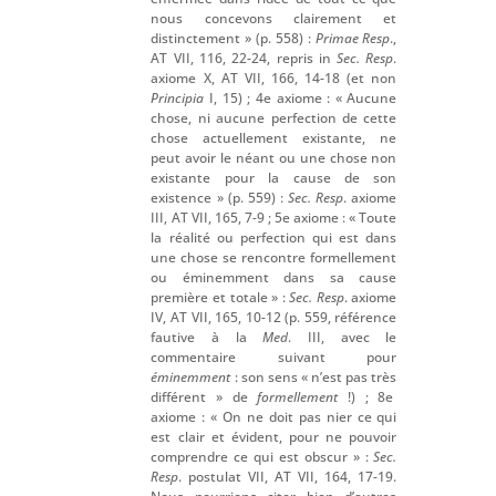
nous concevons clairement et
distinctement » (p. 558) :
Primae Resp
.,
AT VII, 116, 22-24, repris in
Sec. Resp
.
axiome X, AT VII, 166, 14-18 (et non
Principia
I, 15) ; 4e axiome : « Aucune
chose, ni aucune perfection de cette
chose actuellement existante, ne
peut avoir le néant ou une chose non
existante pour la cause de son
existence » (p. 559) :
Sec. Resp
. axiome
III, AT VII, 165, 7-9 ; 5e axiome : « Toute
la réalité ou perfection qui est dans
une chose se rencontre formellement
ou éminemment dans sa cause
première et totale » :
Sec. Resp
. axiome
IV, AT VII, 165, 10-12 (p. 559, référence
fautive à la
Med
. III, avec le
commentaire suivant pour
éminemment
: son sens « n’est pas très
différent » de
formellement
!) ; 8e
axiome : « On ne doit pas nier ce qui
est clair et évident, pour ne pouvoir
comprendre ce qui est obscur » :
Sec.
Resp
. postulat VII, AT VII, 164, 17-19.