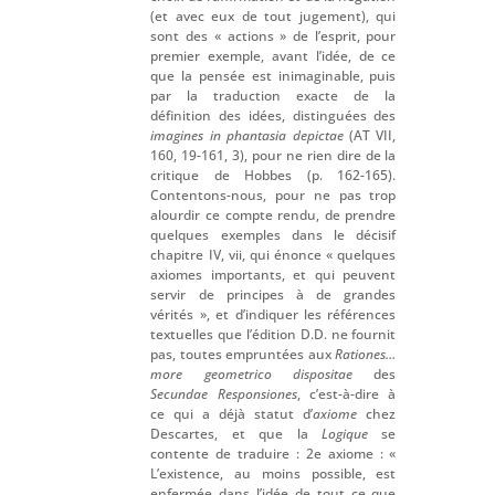
(et avec eux de tout jugement), qui
sont des « actions » de l’esprit, pour
premier exemple, avant l’idée, de ce
que la pensée est inimaginable, puis
par la traduction exacte de la
définition des idées, distinguées des
imagines in phantasia depictae
(AT VII,
160, 19-161, 3), pour ne rien dire de la
critique de Hobbes (p. 162-165).
Contentons-nous, pour ne pas trop
alourdir ce compte rendu, de prendre
quelques exemples dans le décisif
chapitre IV, vii, qui énonce « quelques
axiomes importants, et qui peuvent
servir de principes à de grandes
vérités », et d’indiquer les références
textuelles que l’édition D.D. ne fournit
pas, toutes empruntées aux
Rationes…
more geometrico dispositae
des
Secundae Responsiones
, c’est-à-dire à
ce qui a déjà statut d’
axiome
chez
Descartes, et que la
Logique
se
contente de traduire : 2e axiome : «
L’existence, au moins possible, est
enfermée dans l’idée de tout ce que