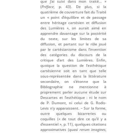
que j’ai suivi dans mon traité… »
(
Préface
, p. 43). De plus, si la
quatrième de couverture fait du Traité
un « point d’équilibre et de passage
entre héritage cartésien et diffusion
des Lumières », on aurait aimé en
apprendre davantage sur la postérité
du texte, sur les limites de sa
diffusion, et partant sur le rôle joué
par le cartésianisme dans l’invention
des catégories du discours de la
critique d’art des Lumières. Enfin,
quoique la question de l’esthétique
cartésienne soit en tant que telle
sous-représentée dans la littérature
secondaire, on s’étonne que la
Bibliographie ne mentionne à
proprement parler aucune étude sur
Descartes et l’esthétique : ni le nom
de P. Dumont, ni celui de G. Rodis-
Levis n’y apparaissent. – Sur la forme,
outre quelques bizarreries ou
coquilles (« de tout dire ce qu’il y a
d’essentiel », p. 11), quelques citations
approximatives (
quasi rerum imagines
,