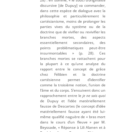
28) : en somme, « le souci d’originalité
discursive [de Dupuy] va commander,
dans cette espèce de dialogue avec la
philosophie et particulièrement le
cartésianisme, moins de prolonger les
parties vives du système ou de la
doctrine que de vivifier ou revivifier les
branches mortes, des aspects
essentiellement secondaires, des
points problématiques peut-être
insurmontables » (p. 28). Ces
branches mortes se rattachent pour
la plupart à ce qu’une analyse du
rapport entre le concept de grâce
chez Félibien et la doctrine
cartésienne permet d’identifier
comme la troisième notion, l’union de
l’âme et du corps. S’ensuivent donc un
rapprochement entre le
je ne sais quoi
de Dupuy et l’idée matériellement
fausse de Descartes (le concept d’idée
matériellement fausse ayant été lui-
même qualifié naguère de « bras mort
dans le cours d’un fleuve » par M.
Beyssade, « Réponse à Lili Alanen et à