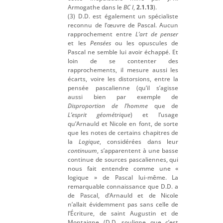
Armogathe dans le
BC I
,
2.1.13
).
(3) D.D. est également un spécialiste
reconnu de l’œuvre de Pascal. Aucun
rapprochement entre
L’art de penser
et les
Pensées
ou les opuscules de
Pascal ne semble lui avoir échappé. Et
loin de se contenter des
rapprochements, il mesure aussi les
écarts, voire les distorsions, entre la
pensée pascalienne (qu’il s’agisse
aussi bien par exemple de
Disproportion de l’homme
que de
L’esprit géométrique
) et l’usage
qu’Arnauld et Nicole en font, de sorte
que les notes de certains chapitres de
la
Logique
, considérées dans leur
continuum
, s’apparentent à une basse
continue de sources pascaliennes, qui
nous fait entendre comme une «
logique » de Pascal lui-même. La
remarquable connaissance que D.D. a
de Pascal, d’Arnauld et de Nicole
n’allait évidemment pas sans celle de
l’Écriture, de saint Augustin et de
Montaigne (D.D. souligne que c’est