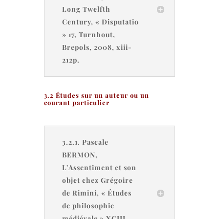
Long Twelfth
Century, « Disputatio
» 17, Turnhout,
Brepols, 2008, xiii-
212p.
3.2 Études sur un auteur ou un
courant particulier
3.2.1. Pascale
BERMON,
L’Assentiment et son
objet chez Grégoire
de Rimini, « Études
de philosophie
médiévale » XCIII,