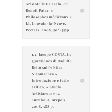
Aristotelis De caelo, ed.
Benoit Patar, «
Philosophes médiévaux »
LI, Louvain-la-Neuve,
Peeters, 2008, 50*-555p.
1.2. Iacopo COSTA, Le
Questiones di Radulfo
Brito sull’« Etica
Nicomachea »,
Introduzione e testo
critico, « Studia
Artistarum » 17,
Turnhout, Brepols,
2008, 588 p.