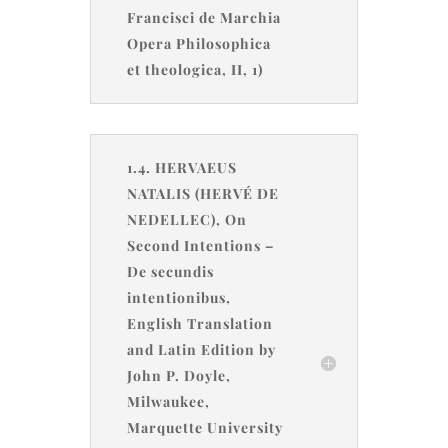
Francisci de Marchia
Opera Philosophica
et theologica, II, 1)
1.4. HERVAEUS
NATALIS (HERVÉ DE
NEDELLEC), On
Second Intentions –
De secundis
intentionibus,
English Translation
and Latin Edition by
John P. Doyle,
Milwaukee,
Marquette University