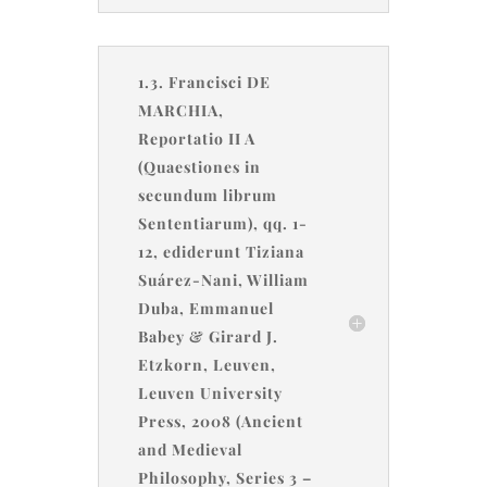
1.3. Francisci DE
MARCHIA,
Reportatio II A
(Quaestiones in
secundum librum
Sententiarum), qq. 1-
12, ediderunt Tiziana
Suárez-Nani, William
Duba, Emmanuel
Babey & Girard J.
Etzkorn, Leuven,
Leuven University
Press, 2008 (Ancient
and Medieval
Philosophy, Series 3 –