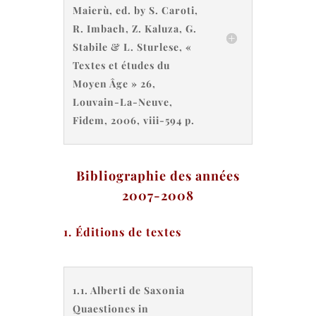
Maierù, ed. by S. Caroti,
R. Imbach, Z. Kaluza, G.
Stabile & L. Sturlese, «
Textes et études du
Moyen Âge » 26,
Louvain-La-Neuve,
Fidem, 2006, viii-594 p.
Bibliographie des années
2007-2008
1. Éditions de textes
1.1. Alberti de Saxonia
Quaestiones in