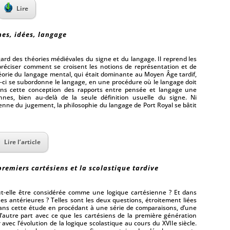
Lire
nes, idées, langage
ard des théories médiévales du signe et du langage. Il reprend les
préciser comment se croisent les notions de représentation et de
éorie du langage mental, qui était dominante au Moyen Âge tardif,
lui-ci se subordonne le langage, en une procédure où le langage doit
 dans cette conception des rapports entre pensée et langage une
nnes, bien au-delà de la seule définition usuelle du signe. Ni
ienne du jugement, la philosophie du langage de Port Royal se bâtit
Lire l’article
premiers cartésiens et la scolastique tardive
t-elle être considérée comme une logique cartésienne ? Et dans
ques antérieures ? Telles sont les deux questions, étroitement liées
 dans cette étude en procédant à une série de comparaisons, d’une
d’autre part avec ce que les cartésiens de la première génération
avec l’évolution de la logique scolastique au cours du XVIIe siècle.