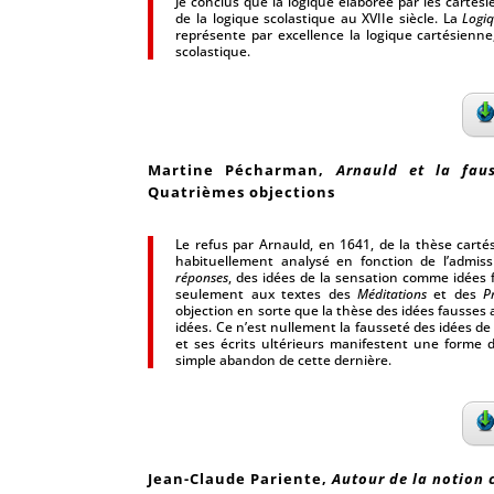
Je conclus que la logique élaborée par les carté
de la logique scolastique au XVIIe siècle. La
Logi
représente par excellence la logique cartésien
scolastique.
Martine Pécharman,
Arnauld et la fau
Quatrièmes objections
Le refus par Arnauld, en 1641, de la thèse carté
habituellement analysé en fonction de l’admis
réponses
, des idées de la sensation comme idées
seulement aux textes des
Méditations
et des
P
objection en sorte que la thèse des idées fausses
idées. Ce n’est nullement la fausseté des idées de 
et ses écrits ultérieurs manifestent une forme de
simple abandon de cette dernière.
Jean-Claude Pariente,
Autour de la notion 