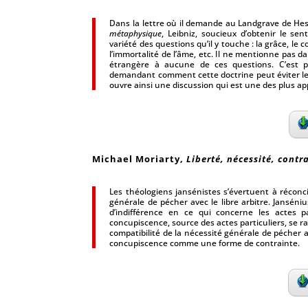
Dans la lettre où il demande au Landgrave de He
métaphysique
, Leibniz, soucieux d’obtenir le se
variété des questions qu’il y touche : la grâce, le
l’immortalité de l’âme, etc. Il ne mentionne pas da
étrangère à aucune de ces questions. C’est 
demandant comment cette doctrine peut éviter le
ouvre ainsi une discussion qui est une des plus app
Michael Moriarty,
Liberté, nécessité, contr
Les théologiens jansénistes s’évertuent à réconci
générale de pécher avec le libre arbitre. Janséni
d’indifférence en ce qui concerne les actes pa
concupiscence, source des actes particuliers, se 
compatibilité de la nécessité générale de pécher av
concupiscence comme une forme de contrainte.