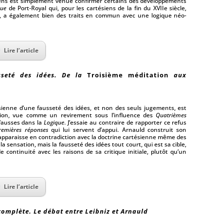
siens est simplement venue confirmer certains des développements
que
de Port-Royal qui, pour les cartésiens de la fin du XVIIe siècle,
ne, a également bien des traits en commun avec une logique néo-
Lire l’article
sseté des idées. De la
Troisième méditation
aux
sienne d’une fausseté des idées, et non des seuls jugements, est
sion, vue comme un revirement sous l’influence des
Quatrièmes
 fausses dans la
Logique
. J’essaie au contraire de rapporter ce refus
remières réponses
qui lui servent d’appui. Arnauld construit son
 apparaisse en contradiction avec la doctrine cartésienne même des
la sensation, mais la fausseté des idées tout court, qui est sa cible,
 continuité avec les raisons de sa critique initiale, plutôt qu’un
Lire l’article
complète. Le débat entre Leibniz et Arnauld