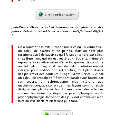
Lire la présentation
Jean-Pierre Cléro,
Le calcul benthamien des plaisirs et des
peines. Calcul introuvable ou seulement indéfiniment différé
?
On a souvent assimilé l’utilitarisme à ce qu’il a voulu être :
un calcul de plaisirs et de peines. Mais on s’est plus
rarement avisé de savoir ce qu’il fallait entendre par calcul
chez Bentham, qui en est resté aux réquisits, même s’il
reproche à ses adversaires d’être incapables de conduire
un tel calcul. S’agit-il d’user du calcul infinitésimal et
intégral pour additionner, retrancher, multiplier, diviser
des plaisirs et des douleurs ? S’agit-il d’évaluer ceux-ci par
un calcul de probabilité ? Bentham paraît avoir fourni, par
son œuvre, un schématisme, plus littéraire que
mathématique, que constituent les façons communes de
désigner les plaisirs et les douleurs avec des sciences
comme l’économie politique, la psychophysique ou la
psychophysiologie, la théorie des jeux ont commencé à en
faire au xixe siècle et en feront plus tard.