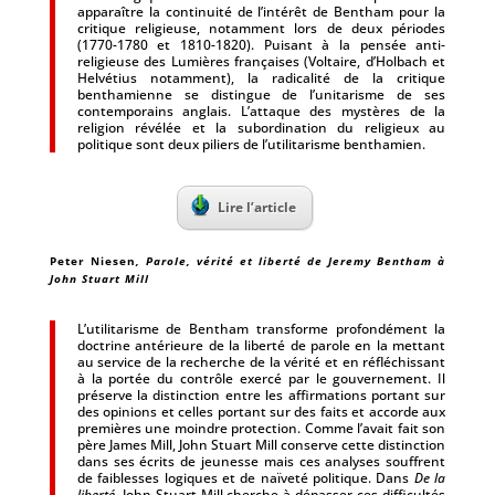
apparaître la continuité de l’intérêt de Bentham pour la
critique religieuse, notamment lors de deux périodes
(1770-1780 et 1810-1820). Puisant à la pensée anti-
religieuse des Lumières françaises (Voltaire, d’Holbach et
Helvétius notamment), la radicalité de la critique
benthamienne se distingue de l’unitarisme de ses
contemporains anglais. L’attaque des mystères de la
religion révélée et la subordination du religieux au
politique sont deux piliers de l’utilitarisme benthamien.
Lire l’article
Peter Niesen
, Parole, vérité et liberté de Jeremy Bentham à
John Stuart Mill
L’utilitarisme de Bentham transforme profondément la
doctrine antérieure de la liberté de parole en la mettant
au service de la recherche de la vérité et en réfléchissant
à la portée du contrôle exercé par le gouvernement. Il
préserve la distinction entre les affirmations portant sur
des opinions et celles portant sur des faits et accorde aux
premières une moindre protection. Comme l’avait fait son
père James Mill, John Stuart Mill conserve cette distinction
dans ses écrits de jeunesse mais ces analyses souffrent
de faiblesses logiques et de naïveté politique. Dans
De la
liberté
, John Stuart Mill cherche à dépasser ces difficultés