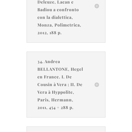
Deleuze, Lacan e
Badiou a confronto
con la dialettica,
Monza, Polimetrica,
2012, 188 p.
34. Andrea
BELLANTONE, Hegel
en France. I. De
Cousin à Vera ; II. De
Vera à Hyppolite,
Paris, Hermann,
2011, 454 + 288 p.