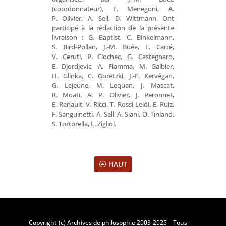
(coordonnateur), F. Menegoni, A.
P. Olivier, A. Sell, D. Wittmann. Ont
participé à la rédaction de la présente
livraison : G. Baptist, C. Binkelmann,
S. Bird-Pollan, J.-M. Buée, L. Carré,
V. Ceruti, P. Clochec, G. Castegnaro,
E. Djordjevic, A. Fiamma, M. Galbier,
H. Glinka, C. Goretzki, J.-F. Kervégan,
G. Lejeune, M. Lequan, J. Mascat,
R. Moati, A. P. Olivier, J. Peronnet,
E. Renault, V. Ricci, T. Rossi Leidi, E. Ruiz,
F. Sanguinetti, A. Sell, A. Siani, O. Tinland,
S. Tortorella, L. Zigliol.
HAUT
Copyright (c) Archives de philosophie 2003-2025 – Tous