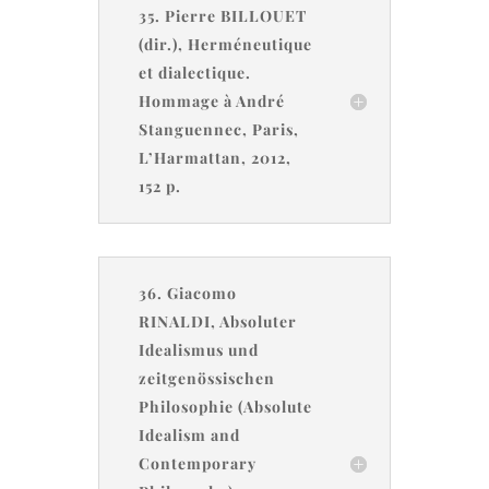
35. Pierre BILLOUET
(dir.), Herméneutique
et dialectique.
Hommage à André
Stanguennec, Paris,
L’Harmattan, 2012,
152 p.
36. Giacomo
RINALDI, Absoluter
Idealismus und
zeitgenössischen
Philosophie (Absolute
Idealism and
Contemporary