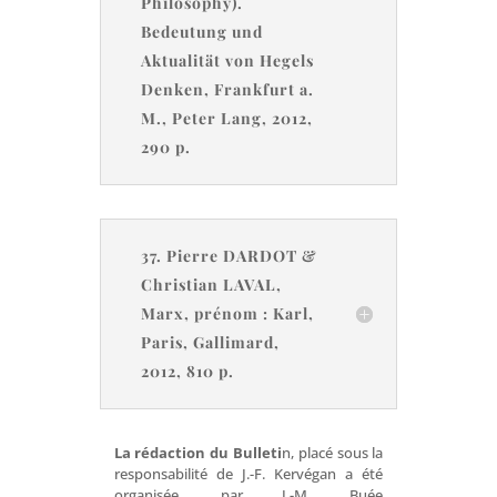
Philosophy).
Bedeutung und
Aktualität von Hegels
Denken, Frankfurt a.
M., Peter Lang, 2012,
290 p.
37. Pierre DARDOT &
Christian LAVAL,
Marx, prénom : Karl,
Paris, Gallimard,
2012, 810 p.
La rédaction du Bulleti
n, placé sous la
responsabilité de J.-F. Kervégan a été
organisée, par J.-M. Buée