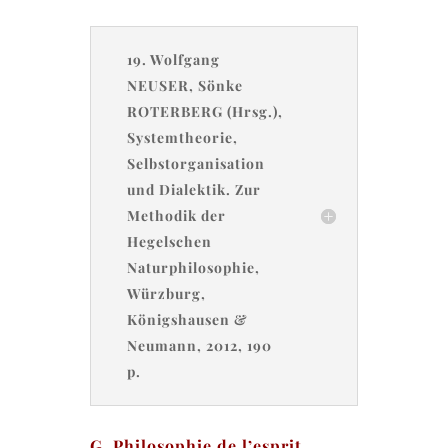
19. Wolfgang
NEUSER, Sönke
ROTERBERG (Hrsg.),
Systemtheorie,
Selbstorganisation
und Dialektik. Zur
Methodik der
Hegelschen
Naturphilosophie,
Würzburg,
Königshausen &
Neumann, 2012, 190
p.
G. Philosophie de l’esprit