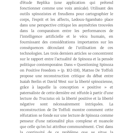
d’étude Replika (une application qui prétend
fonctionner comme une voix amicale). Utilisant des
outils spinozistes et freudiens pour cartographier le
corps, l’esprit et les affects, Ledoux-Sgambato place
dans une perspective critique les asymétries trouvées
dans la comparaison entre les performances de
l’intelligence artificielle et le vécu humain, en
fournissant des considérations importantes sur les
conséquences découlant de l’utilisation de ces
technologies. Les trois derniers articles se concentrent
sur le rapport entre l’actualité de Spinoza et la pensée
politique contemporaine. Dans « Questioning Spinoza
on Positive Freedom » (p. 102-118), Matteo De Toffoli
propose une reconstruction critique du débat entre
Isaiah Berlin et David West sur la liberté spinozienne,
grâce à laquelle la conception « positive » et
paternaliste de cette dernière est réfutée à partir d’une
lecture du
Tractatus
où la liberté positive et la liberté
négative sont nécessairement intriquées. La
reconstruction de De Toffoli montre comment cette
réfutation se fonde sur une lecture de Spinoza comme
penseur d’une rationalité plus complexe et nuancée
que celle qu’on lui attribue communément. C’est dans
la continuité de ce problème que se situe la