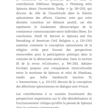
contribution d’Alfonso Vergaray, « Thinking with
Spinoza about Uncertainty Today » (p. 119-129), qui
discute du rôle de l’incertitude dans la théorie
spinozienne des affects. L’auteur note que cette
dernière constitue un élément positif, car elle
représente le fondement démocratique de la
coexistence communautaire entre individus libres. En
conclusion, Heidi M. Ravven (« Spinoza and the
Remaking of American Civil Religion », p. 120-130)
examine comment la conception spinozienne de la
religion civile peut fournir des perspectives
renouvelées pour la participation politique dans le
contexte de la démocratie américaine. Dans la section
III de la revue («Cultures», p. 196-210), Adriano
Ercolani propose une comparaison interculturelle
entre le monisme de Spinoza et celui de Shankara,
tandis que Sofia Sandreschi (section IV,
« Intersections », p. 211-233) discute de la conception
des affections spinoziennes en dialogue avec Proust.
Les contributions à ce numéro fournissent des
perspectives importantes sur le rôle déstabilisateur et
fructueusement critique qu’offre la pensée de Spinoza
dans le contexte contemporain.