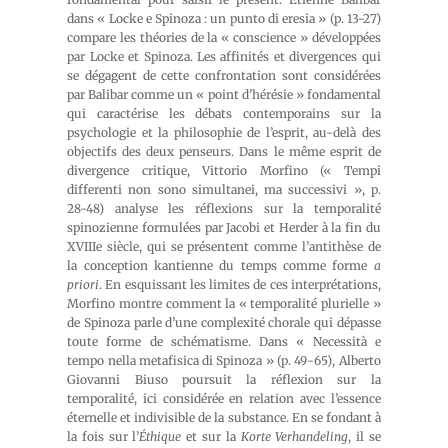
dans « Locke e Spinoza : un punto di eresia » (p. 13-27)
compare les théories de la « conscience » développées
par Locke et Spinoza. Les affinités et divergences qui
se dégagent de cette confrontation sont considérées
par Balibar comme un « point d’hérésie » fondamental
qui caractérise les débats contemporains sur la
psychologie et la philosophie de l’esprit, au-delà des
objectifs des deux penseurs. Dans le même esprit de
divergence critique, Vittorio Morfino (« Tempi
differenti non sono simultanei, ma successivi », p.
28-48) analyse les réflexions sur la temporalité
spinozienne formulées par Jacobi et Herder à la fin du
XVIIIe siècle, qui se présentent comme l’antithèse de
la conception kantienne du temps comme forme
a
priori
. En esquissant les limites de ces interprétations,
Morfino montre comment la « temporalité plurielle »
de Spinoza parle d’une complexité chorale qui dépasse
toute forme de schématisme. Dans « Necessità e
tempo nella metafisica di Spinoza » (p. 49-65), Alberto
Giovanni Biuso poursuit la réflexion sur la
temporalité, ici considérée en relation avec l’essence
éternelle et indivisible de la substance. En se fondant à
la fois sur l’
Éthique
et sur la
Korte Verhandeling
, il se