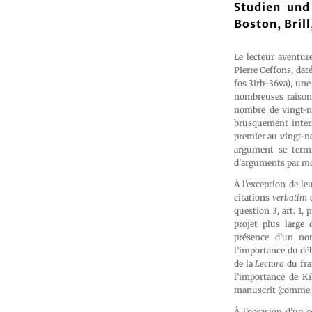
Studien und
Boston, Brill
Le lecteur aventur
Pierre Ceffons, dat
fos 31rb-36va), une
nombreuses raisons 
nombre de vingt-ne
brusquement inter
premier au vingt-ne
argument se termin
d’arguments par mo
À l’exception de l
citations
verbatim
d
question 3, art. 1,
projet plus large 
présence d’un no
l’importance du déb
de la
Lectura
du fra
l’importance de Ki
manuscrit (comme da
À l’occasion d’un c