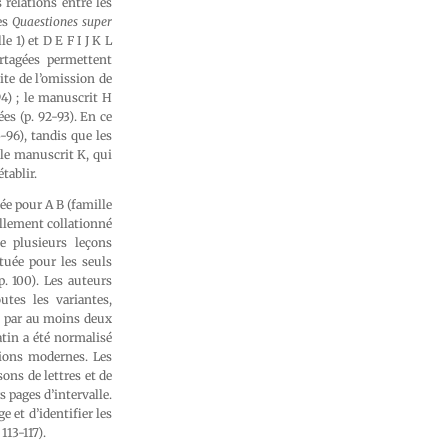
 relations entre les
es
Quaestiones super
 1) et D E F I J K L
artagées permettent
ite de l’omission de
94) ; le manuscrit H
s (p. 92-93). En ce
96), tandis que les
 le manuscrit K, qui
tablir.
ée pour A B (famille
ellement collationné
e plusieurs leçons
tuée pour les seuls
p. 100). Les auteurs
utes les variantes,
s par au moins deux
atin a été normalisé
tions modernes. Les
ons de lettres et de
s pages d’intervalle.
e et d’identifier les
113-117).