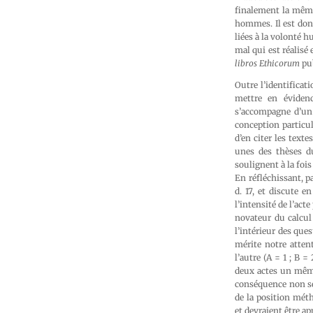
finalement la même 
hommes. Il est don
liées à la volonté h
mal qui est réalisé
libros Ethicorum
pub
Outre l’identifica
mettre en évidenc
s’accompagne d’un 
conception particu
d’en citer les text
unes des thèses d
soulignent à la foi
En réfléchissant, pa
d. 17, et discute e
l’intensité de l’act
novateur du calcul
l’intérieur des que
mérite notre attent
l’autre (A = 1 ; B = 
deux actes un même
conséquence non seu
de la position mét
et devraient être ap