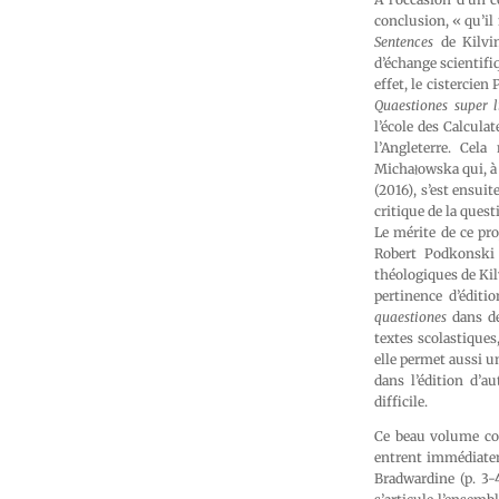
conclusion, « qu’il
Sentences
de Kilvin
d’échange scientif
effet, le cistercien
Quaestiones super 
l’école des Calcula
l’Angleterre. Cela
Michałowska qui, à 
(2016), s’est ensui
critique de la quest
Le mérite de ce pr
Robert Podkonski 
théologiques de Kil
pertinence d’éditi
quaestiones
dans des
textes scolastique
elle permet aussi u
dans l’édition d’au
difficile.
Ce beau volume con
entrent immédiatem
Bradwardine (p. 3-4