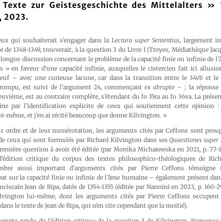
 Texte zur Geistesgeschichte des Mittelalters » 
, 2023.
eux qui souhaiterait s’engager dans la
Lectura super Sententias
, largement in
ée de 1348-1349, trouverait, à la question 3 du Livre I (Troyes, Médiathèque Jac
 longue discussion concernant le problème de la capacité finie ou infinie de 
» en faveur d’une capacité infinie, auxquelles le cistercien fait ici allusio
uf – avec une curieuse lacune, car dans la transition entre le 34vb et le 
rompu, est suivi de l’argument 24, commençant
ex abrupto
– ; la réponse
uvième, est au contraire complète, s’étendant du fo 35ra au fo 36va. La présen
e par l’identification explicite de ceux qui soutiennent cette opinion :
i-même, et j’en ai récité beaucoup que donne Kilvington. »
eur ordre et de leur numérotation, les arguments cités par Ceffons sont pres
e ceux qui sont formulés par Richard Kilvington dans ses
Quaestiones super 
 première question à avoir été éditée (par Monika Michałowska en 2021, p. 77-1
d’édition critique du corpus des textes philosophico-théologiques de Ric
mbre aussi important d’arguments cités par Pierre Ceffons témoigne
at sur la capacité finie ou infinie de l’âme humaine – également présent dan
nciscain Jean de Ripa, datée de 1354-1355 (éditée par Nannini en 2023, p. 160-
lvington lui-même, dont les arguments cités par Pierre Ceffons occupent 
ns le texte de Jean de Ripa, qui n’en cite cependant que la moitié).
ompte rendu de l’édition critique de la question 3 de Kilvington, Francesca 