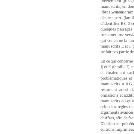
préviennent (p. 92)
manuscrits, en don
libros Sententiarum
d’autre part (fami
d’identifier B C G 
quelques passages s
transmet une versio
qui concerne la fam
manuscrits E et F p
ne fait pas partie d
En ce qui concerne 
1) et K (famille 2)
et finalement exc
problématiques et 
manuscrits A B G K.
résument aussi cla
omissions et additi
manuscrits ou qu’el
selon les règles d
arguments avancés p
chiffres, afin de fa
L’édition est précéd
éditions imprimées o