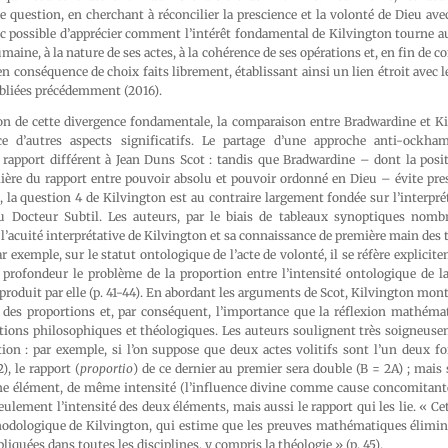
question, en cherchant à réconcilier la prescience et la volonté de Dieu avec 
c possible d’apprécier comment l’intérêt fondamental de Kilvington tourne a
umaine, à la nature de ses actes, à la cohérence de ses opérations et, en fin de 
 en conséquence de choix faits librement, établissant ainsi un lien étroit avec 
liées précédemment (2016).
tion de cette divergence fondamentale, la comparaison entre Bradwardine et K
e d’autres aspects significatifs. Le partage d’une approche anti-ockham
rapport différent à Jean Duns Scot : tandis que Bradwardine – dont la posi
lière du rapport entre pouvoir absolu et pouvoir ordonné en Dieu – évite p
es, la question 4 de Kilvington est au contraire largement fondée sur l’interpr
u Docteur Subtil. Les auteurs, par le biais de tableaux synoptiques nom
s l’acuité interprétative de Kilvington et sa connaissance de première main des 
r exemple, sur le statut ontologique de l’acte de volonté, il se réfère explicite
n profondeur le problème de la proportion entre l’intensité ontologique de l
e produit par elle (p. 41-44). En abordant les arguments de Scot, Kilvington mont
 des proportions et, par conséquent, l’importance que la réflexion mathémat
stions philosophiques et théologiques. Les auteurs soulignent très soigneuse
ion : par exemple, si l’on suppose que deux actes volitifs sont l’un deux fo
2), le rapport (
proportio
) de ce dernier au premier sera double (B = 2A) ; mais s
 élément, de même intensité (l’influence divine comme cause concomitante)
lement l’intensité des deux éléments, mais aussi le rapport qui les lie. « C
hodologique de Kilvington, qui estime que les preuves mathématiques élimin
pliquées dans toutes les disciplines, y compris la théologie » (p. 45).