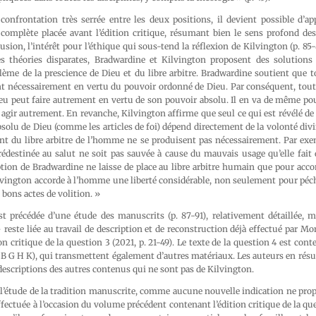
onfrontation très serrée entre les deux positions, il devient possible d’app
s complète placée avant l’édition critique, résumant bien le sens profond de
sion, l’intérêt pour l’éthique qui sous-tend la réflexion de Kilvington (p. 85-
es théories disparates, Bradwardine et Kilvington proposent des solution
lème de la prescience de Dieu et du libre arbitre. Bradwardine soutient que 
t nécessairement en vertu du pouvoir ordonné de Dieu. Par conséquent, tout c
u peut faire autrement en vertu de son pouvoir absolu. Il en va de même pour
gir autrement. En revanche, Kilvington affirme que seul ce qui est révélé de
solu de Dieu (comme les articles de foi) dépend directement de la volonté div
t du libre arbitre de l’homme ne se produisent pas nécessairement. Par exemp
destinée au salut ne soit pas sauvée à cause du mauvais usage qu’elle fait d
ption de Bradwardine ne laisse de place au libre arbitre humain que pour acc
ilvington accorde à l’homme une liberté considérable, non seulement pour péc
 bons actes de volition. »
est précédée d’une étude des manuscrits (p. 87-91), relativement détaillée, 
 reste liée au travail de description et de reconstruction déjà effectué par 
ion critique de la question 3 (2021, p. 21-49). Le texte de la question 4 est co
B G H K), qui transmettent également d’autres matériaux. Les auteurs en résu
escriptions des autres contenus qui ne sont pas de Kilvington.
l’étude de la tradition manuscrite, comme aucune nouvelle indication ne prop
ffectuée à l’occasion du volume précédent contenant l’édition critique de la que