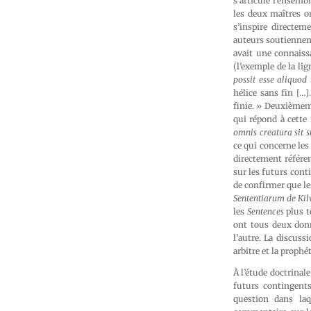
s’articule l’ensem
les deux maîtres 
s’inspire directem
auteurs soutiennent
avait une connaissa
(l’exemple de la li
possit esse aliquod
hélice sans fin […]
finie. » Deuxièmeme
qui répond à cette
omnis creatura sit s
ce qui concerne les 
directement référen
sur les futurs cont
de confirmer que le
Sententiarum de Kil
les
Sentences
plus t
ont tous deux don
l’autre. La discuss
arbitre et la proph
À l’étude doctrinal
futurs contingents
question dans laq