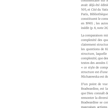
commentaire sur le
avait déjà été édit
505, et Cité du Vati
Paris, Bibliothèqu
constituent le com
en 1990) ; les aut
inédit (p. 8, note 2
La comparaison minu
complexité des que
clairement structuré
les questions de K
structure, laquell
complexité, que des
textes des années 1
« ce style de comp
structure est d’une
Michałowska est don
D’un point de vue 
Bradwardine, est la
que Dieu connaît dé
remonter la diversi
Bradwardine se con
mauvaises actions