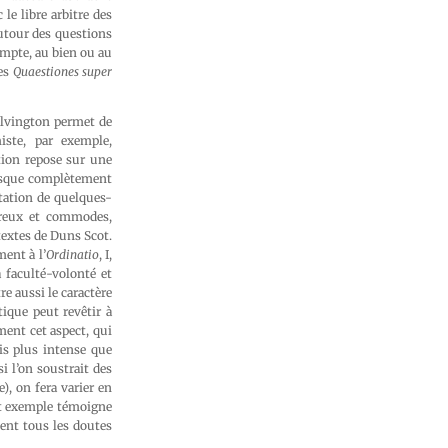
le libre arbitre des
utour des questions
compte, au bien ou au
les
Quaestiones super
ilvington permet de
iste, par exemple,
tion repose sur une
resque complètement
étation de quelques-
breux et commodes,
textes de Duns Scot.
ment à l’
Ordinatio
, I,
a faculté-volonté et
re aussi le caractère
ique peut revêtir à
ment cet aspect, qui
is plus intense que
i l’on soustrait des
, on fera varier en
et exemple témoigne
ent tous les doutes