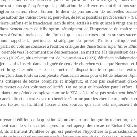
 ne reste plus qu’à espérer que la publication des différentes contributions su
gton suscitera chez l’éditeur le désir de promouvoir de nouvelles occasi
ique autour des
Calculatores
et, peut-être, de leurs possibles
prédécesseurs
» (Gal
 Pierre Ceffons et le franciscain Jean de Ripa, actifs à Paris quinze à vingt ans a
libros Sententiarum
de Kilvington, témoignent de l’importance du maître ang
teurs à Oxford, mais aussi de l’impact que ses doctrines ont eu sur ses succ
 nous rappelle la pertinence stratégique du projet d’édition critique en
partir du volume consacré à l’édition critique des
Quaestiones super libros Eth
te orientée vers le commentaire des Sentences, en mettant à la disposition des 
ion 3 (2021) et, plus récemment, de la question 4 (2023), éditée en collaboratio
ojet – qui s’inscrit dans la lignée de ceux de chercheurs tels que Norman et
et Jung elle-même – est de mettre à disposition le corpus des textes
vington dans toute sa complexité. Mais cela a aussi pour effet de relancer l’épi
ons critiques de textes complets et intégraux, et non pas seulement d’
exc
 revues ou des volumes collectifs. On ne peut qu’apprécier pareil effort : l
s, dans une période complexe comme le XIVe siècle n’est pas seulement béné
n accès direct au texte, avec un bénéfice énorme pour les chercheurs, même c
tres textes, en facilitant l’accès à des sources qui sans cela risqueraient 
tenant l’édition de la question 4 s’ouvre sur une longue introduction, par l
ent dans le vif du sujet : après un bref aperçu des
cursus
de Richard Kilvi
), ils affirment d’emblée ce qui est peut-être l’hypothèse la plus séduisant