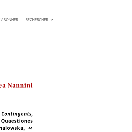
S’ABONNER
RECHERCHER
ea Nannini
 Contingents,
Quaestiones
chalowska, «