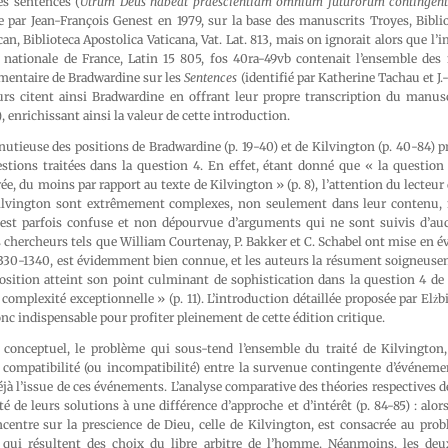
s sentences (
Utrum Deus habeat praescientiam omnium futurorum contingent
ée par Jean-François Genest en 1979, sur la base des manuscrits Troyes, Bibl
can, Biblioteca Apostolica Vaticana, Vat. Lat. 813, mais on ignorait alors que l
e nationale de France, Latin 15 805, fos 40ra-49vb contenait l’ensemble des
mentaire de Bradwardine sur les
Sentences
(identifié par Katherine Tachau et J
eurs citent ainsi Bradwardine en offrant leur propre transcription du manusc
6), enrichissant ainsi la valeur de cette introduction.
tieuse des positions de Bradwardine (p. 19-40) et de Kilvington (p. 40-84) pré
stions traitées dans la question 4. En effet, étant donné que « la question
e, du moins par rapport au texte de Kilvington » (p. 8), l’attention du lecteur d
ilvington sont extrêmement complexes, non seulement dans leur contenu, m
e est parfois confuse et non dépourvue d’arguments qui ne sont suivis d’au
 chercheurs tels que William Courtenay, P. Bakker et C. Schabel ont mise en é
330-1340, est évidemment bien connue, et les auteurs la résument soigneuseme
osition atteint son point culminant de sophistication dans la question 4 de 
 complexité exceptionnelle » (p. 11). L’introduction détaillée proposée par Elż
c indispensable pour profiter pleinement de cette édition critique.
conceptuel, le problème qui sous-tend l’ensemble du traité de Kilvington,
 compatibilité (ou incompatibilité) entre la survenue contingente d’événemen
jà l’issue de ces événements. L’analyse comparative des théories respectives d
té de leurs solutions à une différence d’approche et d’intérêt (p. 84-85) : alor
centre sur la prescience de Dieu, celle de Kilvington, est consacrée au pro
 qui résultent des choix du libre arbitre de l’homme. Néanmoins, les deu