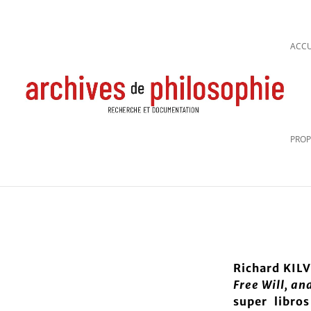
ACCU
PROP
Richard KIL
Free Will, an
super libro