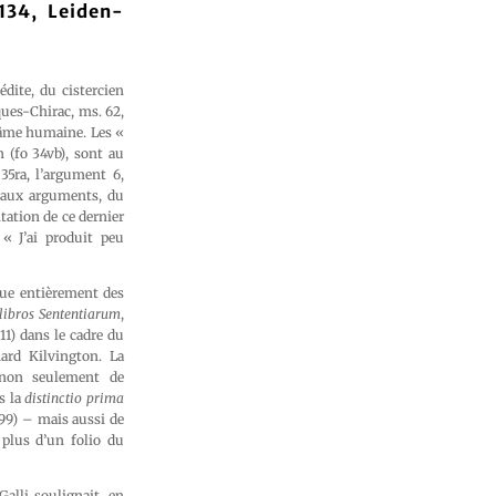
134, Leiden-
édite, du cistercien
ques-Chirac, ms. 62,
l’âme humaine. Les «
n (fo 34vb), sont au
35ra, l’argument 6,
 aux arguments, du
tation de ce dernier
 « J’ai produit peu
que entièrement des
libros Sententiarum
,
11) dans le cadre du
hard Kilvington. La
 non seulement de
s la
distinctio prima
299) – mais aussi de
plus d’un folio du
Galli soulignait, en