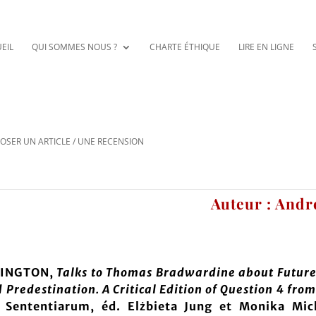
EIL
QUI SOMMES NOUS ?
CHARTE ÉTHIQUE
LIRE EN LIGNE
OSER UN ARTICLE / UNE RECENSION
Auteur : Andr
VINGTON,
Talks to Thomas Bradwardine about Future
d Predestination. A Critical Edition of Question 4 from
s Sententiarum, éd. Elżbieta Jung et Monika Mi