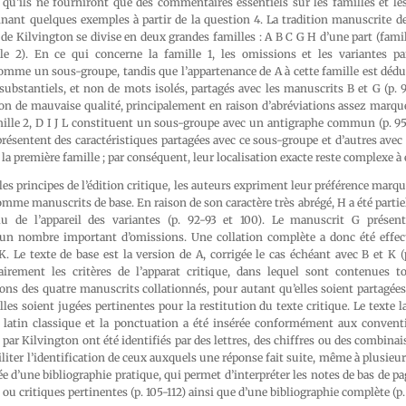
 qu’ils ne fourniront que des commentaires essentiels sur les familles et les
nant quelques exemples à partir de la question 4. La tradition manuscrite d
de Kilvington se divise en deux grandes familles : A B C G H d’une part (famille
lle 2). En ce qui concerne la famille 1, les omissions et les variantes p
comme un sous-groupe, tandis que l’appartenance de A à cette famille est dédu
ubstantiels, et non de mots isolés, partagés avec les manuscrits B et G (p. 
n de mauvaise qualité, principalement en raison d’abréviations assez marquée
ille 2, D I J L constituent un sous-groupe avec un antigraphe commun (p. 95-
résentent des caractéristiques partagées avec ce sous-groupe et d’autres avec
e la première famille ; par conséquent, leur localisation exacte reste complexe à é
les principes de l’édition critique, les auteurs expriment leur préférence marqu
 comme manuscrits de base. En raison de son caractère très abrégé, H a été parti
lu de l’appareil des variantes (p. 92-93 et 100). Le manuscrit G présent
un nombre important d’omissions. Une collation complète a donc été effec
 Le texte de base est la version de A, corrigée le cas échéant avec B et K (
irement les critères de l’apparat critique, dans lequel sont contenues to
ons des quatre manuscrits collationnés, pour autant qu’elles soient partagée
les soient jugées pertinentes pour la restitution du texte critique. Le texte l
u latin classique et la ponctuation a été insérée conformément aux conven
ar Kilvington ont été identifiés par des lettres, des chiffres ou des combinais
ciliter l’identification de ceux auxquels une réponse fait suite, même à plusieur
ée d’une bibliographie pratique, qui permet d’interpréter les notes de bas de pag
u critiques pertinentes (p. 105-112) ainsi que d’une bibliographie complète (p. 