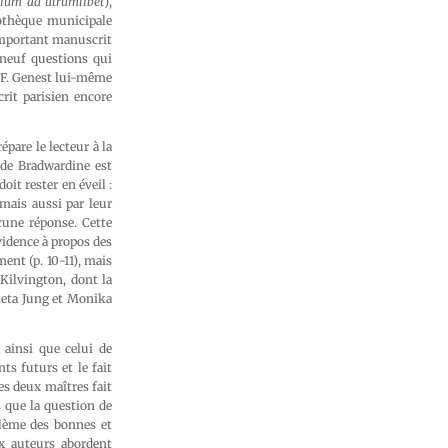
ium ad utrumlibet
),
iothèque municipale
’important manuscrit
 neuf questions qui
.-F. Genest lui-même
rit parisien encore
pare le lecteur à la
 de Bradwardine est
oit rester en éveil :
ais aussi par leur
cune réponse. Cette
vidence à propos des
nt (p. 10-11), mais
Kilvington, dont la
bieta Jung et Monika
 ainsi que celui de
ts futurs et le fait
es deux maîtres fait
s que la question de
blème des bonnes et
x auteurs abordent