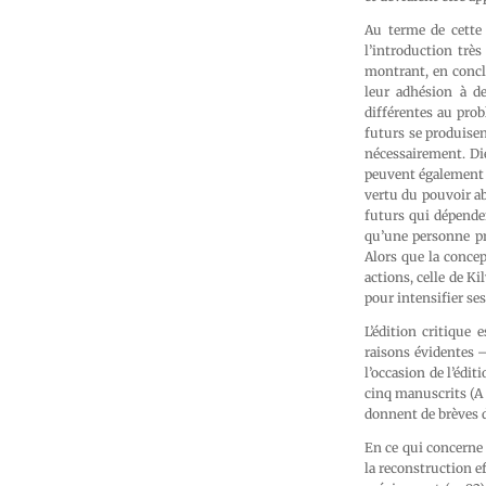
Au terme de cette c
l’introduction trè
montrant, en conclu
leur adhésion à d
différentes au prob
futurs se produisen
nécessairement. Die
peuvent également a
vertu du pouvoir ab
futurs qui dépenden
qu’une personne pré
Alors que la conce
actions, celle de K
pour intensifier ses
L’édition critique 
raisons évidentes –
l’occasion de l’édit
cinq manuscrits (A 
donnent de brèves d
En ce qui concerne 
la reconstruction e