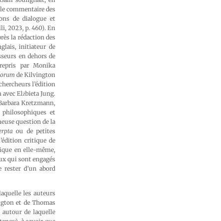
r le commentaire des
ons de dialogue et
li, 2023, p. 460). En
près la rédaction des
lais, initiateur de
esseurs en dehors de
trepris par Monika
icorum
de Kilvington
chercheurs l’édition
n avec Elżbieta Jung.
 Barbara Kretzmann,
 philosophiques et
neuse question de la
erpta
ou de petites
’édition critique de
fique en elle-même,
eux qui sont engagés
de rester d’un abord
aquelle les auteurs
ngton et de Thomas
e autour de laquelle