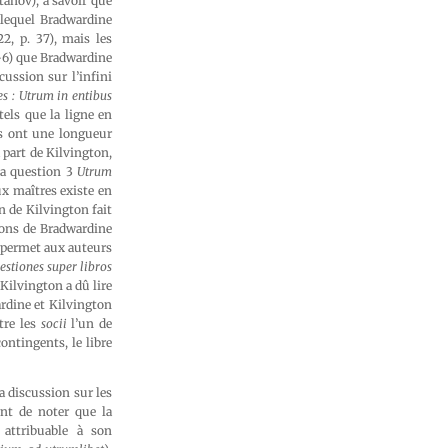
anov), à savoir que
s lequel Bradwardine
2, p. 37), mais les
5-6) que Bradwardine
ussion sur l’infini
s : Utrum in entibus
tels que la ligne en
es ont une longueur
 part de Kilvington,
sa question 3
Utrum
ux maîtres existe en
on de Kilvington fait
nions de Bradwardine
l permet aux auteurs
estiones super libros
Kilvington a dû lire
ardine et Kilvington
tre les
socii
l’un de
ontingents, le libre
a discussion sur les
ent de noter que la
 attribuable à son