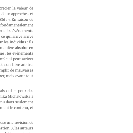
récier la valeur de
s deux approches et
86) : « En raison de
s fondamentalement
tous les événements
e qui arrive arrive
 les individus : ils
 manière absolue en
ine ; les événements
le, il peut arriver
e son libre arbitre.
omplir de mauvaises
her, mais avant tout
mais qui – pour des
Monika Michałowska à
ntenu dans seulement
ment le contenu, et
ose une révision de
stion 3, les auteurs