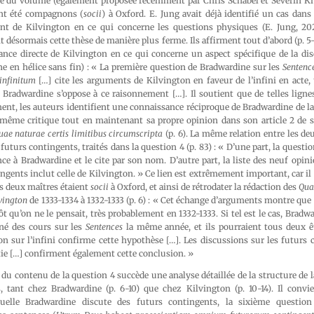
ble du volume (également proposée récemment par Chris Schabel et Severin Kit
ont été compagnons (
socii
) à Oxford. E. Jung avait déjà identifié un cas dan
ent de Kilvington en ce qui concerne les questions physiques (E. Jung, 202
 désormais cette thèse de manière plus ferme. Ils affirment tout d’abord (p. 
nce directe de Kilvington en ce qui concerne un aspect spécifique de la disc
gne en hélice sans fin) : « La première question de Bradwardine sur les
Sentence
 infinitum
[…] cite les arguments de Kilvington en faveur de l’infini en acte, 
. Bradwardine s’oppose à ce raisonnement […]. Il soutient que de telles lign
nt, les auteurs identifient une connaissance réciproque de Bradwardine de la
 même critique tout en maintenant sa propre opinion dans son article 2 de 
uae naturae certis limitibus circumscripta
(p. 6). La même relation entre les de
futurs contingents, traités dans la question 4 (p. 83) : « D’une part, la questi
ce à Bradwardine et le cite par son nom. D’autre part, la liste des neuf opi
ingents inclut celle de Kilvington. » Ce lien est extrêmement important, car i
s deux maîtres étaient
socii
à Oxford, et ainsi de rétrodater la rédaction des
Qua
vington
de 1333-1334 à 1332-1333 (p. 6) : « Cet échange d’arguments montre que 
ôt qu’on ne le pensait, très probablement en 1332-1333. Si tel est le cas, Bradw
né des cours sur les
Sentences
la même année, et ils pourraient tous deux ê
ion sur l’infini confirme cette hypothèse […]. Les discussions sur les futurs c
étie […] confirment également cette conclusion. »
e du contenu de la question 4 succède une analyse détaillée de la structure de l
, tant chez Bradwardine (p. 6-10) que chez Kilvington (p. 10-14). Il convi
uelle Bradwardine discute des futurs contingents, la sixième question