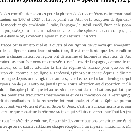
ournal of Spinoza Studies
, 3 (1) – Special Issue, 172 p
 des contributions issues pour la plupart de deux conférences internationale
ozahuis
en 1997 et 2023 et fait le point sur l’état de la réception de Spinoza
 le monde anglo-américain, l’Italie, l’Espagne, le Brésil, Israël, l’Iran et le Japo
, proposée par un acteur majeur de la recherche spinoziste dans son pays, re
elle dans le pays concerné, après en avoir retracé l’histoire.
 frappé par la multiplicité et la diversité des figures de Spinoza qui émergent 
 le soulignent dans leur introduction, il est manifeste que les conditio
iques à chaque nation ou région ont déterminé et façonné la réception de l’œ
ertains cas tout bonnement entravée. C’est le cas de l’Espagne, comme le m
pinosa, où il fallut attendre la fin du régime de Franco pour que les ét
 l’Iran où, comme le souligne A. Ferdowsi, Spinoza est
connu
depuis le dix-ne
t
reçu
que depuis une vingtaine d’années, avec l’échec de l’islam théologico-pol
expression de J.-L. Lantoine, jamais pure. Toute réception est disposition, incli
 du philosophe plutôt que tel autre. Ainsi, ce sont des motivations patriotique
e des premières traductions néerlandaises et de la fondation de la Vereniging
titutionnalisation de la recherche internationale, et c’est le Spinoza promo
ouvrent Van Vloten et Meijer. Selon O. Ueno, c’est un Spinoza moniste et pan
ouverture que constitue la réforme Meiji et qui séduit encore aujourd’hui les je
t tout l’intérêt de ce volume, l’ensemble des contributions constitue une étude 
tre qu’on ne saurait rattacher chaque réception à un
ingenium
national. F. M