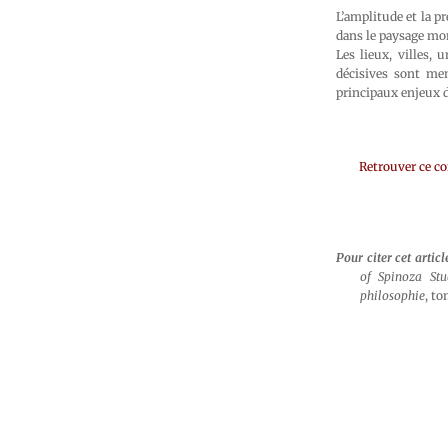
L’amplitude et la pr
dans le paysage mon
Les lieux, villes, 
décisives sont men
principaux enjeux d
Retrouver ce c
Pour citer cet articl
of Spinoza Stu
philosophie
, t