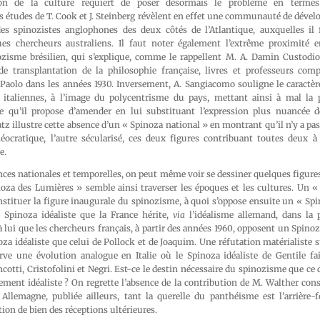
ation de la culture requiert de poser désormais le problème en terme
s études de T. Cook et J. Steinberg révèlent en effet une communauté de dével
es spinozistes anglophones des deux côtés de l’Atlantique, auxquelles il
es chercheurs australiens. Il faut noter également l’extrême proximité e
ozisme brésilien, qui s’explique, comme le rappellent M. A. Damin Custodio e
de transplantation de la philosophie française, livres et professeurs comp
o Paolo dans les années 1930. Inversement, A. Sangiacomo souligne le caractè
s italiennes, à l’image du polycentrisme du pays, mettant ainsi à mal la
ne qu’il propose d’amender en lui substituant l’expression plus nuancée 
Katz illustre cette absence d’un « Spinoza national » en montrant qu’il n’y a p
éocratique, l’autre sécularisé, ces deux figures contribuant toutes deux à
e.
ences nationales et temporelles, on peut même voir se dessiner quelques figure
oza des Lumières » semble ainsi traverser les époques et les cultures. Un « 
tituer la figure inaugurale du spinozisme, à quoi s’oppose ensuite un « Spin
n Spinoza idéaliste que la France hérite,
via
l’idéalisme allemand, dans la 
t à lui que les chercheurs français, à partir des années 1960, opposent un Spinoz
a idéaliste que celui de Pollock et de Joaquim. Une réfutation matérialiste 
rve une évolution analogue en Italie où le Spinoza idéaliste de Gentile fa
ncotti, Cristofolini et Negri. Est-ce le destin nécessaire du spinozisme que ce 
lement idéaliste ? On regrette l’absence de la contribution de M. Walther cons
llemagne, publiée ailleurs, tant la querelle du panthéisme est l’arrière
ion de bien des réceptions ultérieures.