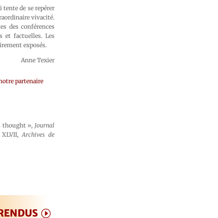
i tente de se repérer
aordinaire vivacité.
ates des conférences
et factuelles. Les
airement exposés.
Anne Texier
notre partenaire
’s thought »,
Journal
e XLVII,
Archives de
 RENDUS