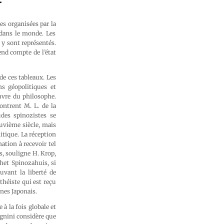
.
s organisées par la
 dans le monde. Les
n y sont représentés.
nd compte de l’état
de ces tableaux. Les
ns géopolitiques et
uvre du philosophe.
ontrent M. L. de la
udes spinozistes se
uvième siècle, mais
itique. La réception
nation à recevoir tel
s, souligne H. Krop,
 het Spinozahuis, si
uvant la liberté de
théiste qui est reçu
unes Japonais.
à la fois globale et
ignini considère que