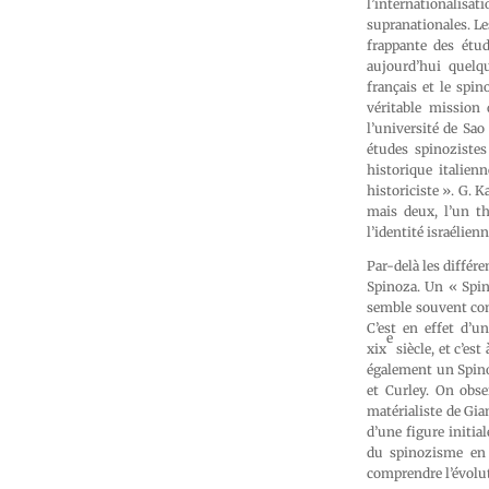
l’internationalis
supranationales. Le
frappante des étud
aujourd’hui quelqu
français et le spin
véritable mission 
l’université de Sa
études spinoziste
historique italien
historiciste ». G. 
mais deux, l’un th
l’identité israélienn
Par-delà les différ
Spinoza. Un « Spin
semble souvent cons
C’est en effet d’u
e
xix
siècle, et c’es
également un Spinoz
et Curley. On obse
matérialiste de Gia
d’une figure initia
du spinozisme en A
comprendre l’évolut