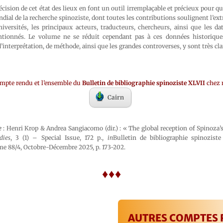
écision de cet état des lieux en font un outil irremplaçable et précieux pour qu
dial de la recherche spinoziste, dont toutes les contributions soulignent l’extr
universités, les principaux acteurs, traducteurs, chercheurs, ainsi que les d
tionnés. Le volume ne se réduit cependant pas à ces données historiques 
’interprétation, de méthode, ainsi que les grandes controverses, y sont très cl
ompte rendu et l’ensemble du
Bulletin de bibliographie spinoziste XLVII
chez 
Cairn
e
: Henri Krop & Andrea Sangiacomo (dir.) : « The global reception of Spinoza
dies
, 3 (1) – Special Issue, 172 p.,
in
Bulletin de bibliographie spinozist
ome 88/4, Octobre-Décembre 2025, p. 173-202.
♦♦♦
AUTRES COMPTES