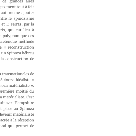
s de grandes aires
oppement tout à fait
 faut même ajouter
ntre le spinozisme
t F. Ferraz, par la
ris, qui eut lieu à
re polyphonique des
 prétendue méthode
de « reconstruction
as un Spinoza hébreu
 la construction de
s transnationales de
Spinoza idéaliste »
oza matérialiste ».
première moitié du
a matérialiste. C’est
suit avec Hampshire
it place au Spinoza
devenir matérialiste
acrée à la réception
-fond qui permet de