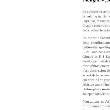
thought »,
J
Ce volume rassemble
Vereniging het Spin
Pays-Bas, la France,
Chaque contribution
de la recherche actu
On est tout d’abord
deux coordinateurs
culturelles spécif
Elles l’ont dans c
Cámara et F. J. Es
développent, et de
n’est véritablemen
n’est donc, selon l’
aspect de la pensée
qui sont à l’origin
décisive pour l’ins
philosopher que déc
au Japon lors de l’
Pour autant, et c’es
minutieuse qui mon