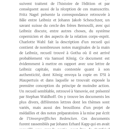
suivent traitent de l’histoire de l’édition et par
conséquent aussi de la réception de ces manuscrits.
Fritz Nagel présente la correspondance retrouvée à
Bâle entre Leibniz et Johann Jakob Scheuchzer, un
savant suisse du cercle des frères Bernoulli, avec qui
Leibniz discute, entre autres choses, du système
copernicien et des aspects de la relation corps-esprit.
Charlotte Wahl fait la description d’un recueil qui
contient de nombreuses notes marginales de la main
de Leibniz, recueil trouvé à Gotha où il est arrivé
probablement via Samuel König. Ce document est
évidemment à mettre en rapport avec une lettre de
Leibniz capitale, mais contestée quant à son
authenticité, dont König envoya la copie en 1751 à
Maupertuis et dans laquelle se trouvait exposée la
première conception du principe de moindre action.
Un recueil semblable, retrouvé à Varsovie, est présenté
par Stephan Waldhoff. On y trouve les documents les
plus divers, différentes lettres dont les thèmes sont
variés, mais aussi des brouillons d’un projet de
médailles et des notes préparatoires à la mise par écrit
de l’
Unvorgreiffliches Bedencken
. Ces documents
furent rassemblés par Johann Erhard Kapp qui en avait