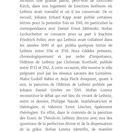
recueilli une grande partie, peut-être de Gottfried
Kirch, dans son logement de fonction berlinois où
Leibniz avait travaillé et où il les conservait. De ce
recueil, Johann Erhard Kapp avait publié certaines
lettres pour la première fois en 1745, en particulier la
correspondance avec Daniel Ernst Jablonski. Stefan
Luckscheiter se consacre pour sa part à Joachim
Friedrich Feller, avec qui Leibniz avait collaboré dans
les années 1690 et qui publia quelques textes de
Leibniz entre 1714 et 1718. Nora Gädeke présente,
chronologiquement et par ordre d’importance,
l’édition de Leibniz par Christian Kortholt, publiée
entre 1732 et 1742. À cette occasion, elle montre le rôle
prégnant joué par les réseaux savants des Lumières.
Malte-Ludolf Babin et Anja Fleck évoquent, quant à
eux, la parution de l’édition de Leibniz publiée par
Johann Daniel Gruber en 1745. Stefan Lorenz
reconstitue le débat qui eut lieu du vivant de Leibniz,
entre ce dernier, Philippe Naudé, mathématicien et
théologien, et Valentin Ernst Löscher, également
théologien. En effet, dans le contexte de la parution
des
Essais de Théodicée
, Leibniz discute avec eux des
questions de la perfection divine et de la dispensation
de la grâce. Stefan Lorenz identifie, de manière