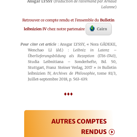
Ansgar LYSSY
(
traduction de l’allemand par Arnaud
Lalanne
)
Retrouver ce compte rendu et l’ensemble du
Bulletin
leibnizien IV
chez notre partenaire
Cairn
Pour citer cet article
: Ansgar LYSSY, « Nora GÄDEKE,
Wenchao LI (éd.) :
Leibniz in Latenz –
Überlieferungsbildung als Rezeption (1716-1740)
,
Studia Leibnitiana – Sonderhefte, Bd. 50,
Stuttgart, Franz Steiner Verlag, 2017 »
in
Bulletin
leibnizien IV,
Archives de Philosophie
, tome 81/3,
Juillet-septembre 2018, p. 563-639.
♦♦♦
AUTRES COMPTES
RENDUS