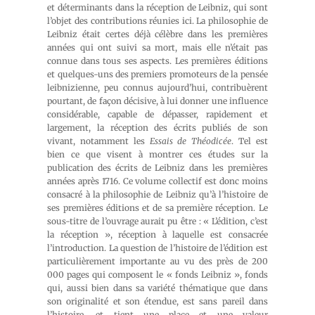
et déterminants dans la réception de Leibniz, qui sont
l’objet des contributions réunies ici. La philosophie de
Leibniz était certes déjà célèbre dans les premières
années qui ont suivi sa mort, mais elle n’était pas
connue dans tous ses aspects. Les premières éditions
et quelques-uns des premiers promoteurs de la pensée
leibnizienne, peu connus aujourd’hui, contribuèrent
pourtant, de façon décisive, à lui donner une influence
considérable, capable de dépasser, rapidement et
largement, la réception des écrits publiés de son
vivant, notamment les
Essais de Théodicée
. Tel est
bien ce que visent à montrer ces études sur la
publication des écrits de Leibniz dans les premières
années après 1716. Ce volume collectif est donc moins
consacré à la philosophie de Leibniz qu’à l’histoire de
ses premières éditions et de sa première réception. Le
sous-titre de l’ouvrage aurait pu être : « L’édition, c’est
la réception », réception à laquelle est consacrée
l’introduction. La question de l’histoire de l’édition est
particulièrement importante au vu des près de 200
000 pages qui composent le « fonds Leibniz », fonds
qui, aussi bien dans sa variété thématique que dans
son originalité et son étendue, est sans pareil dans
l’histoire, et tient une place et une valeur