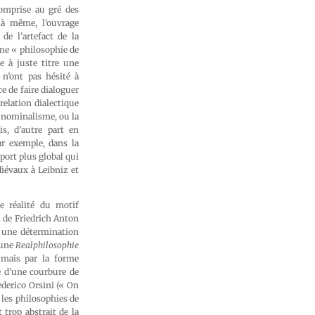
comprise au gré des
là même, l’ouvrage
de l’artefact de la
une « philosophie de
e à juste titre une
 n’ont pas hésité à
e de faire dialoguer
relation dialectique
du nominalisme, ou la
s, d’autre part en
ar exemple, dans la
pport plus global qui
diévaux à Leibniz et
e réalité du motif
n de Friedrich Anton
à une détermination
: une
Realphilosophie
 mais par la forme
e d’une courbure de
Federico Orsini (« On
les philosophies de
 trop abstrait de la