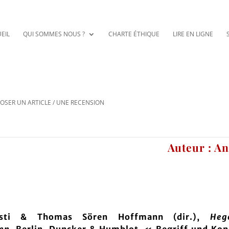
EIL
QUI SOMMES NOUS ?
CHARTE ÉTHIQUE
LIRE EN LIGNE
OSER UN ARTICLE / UNE RECENSION
Auteur : A
usti & Thomas Sören Hoffmann (dir.),
Heg