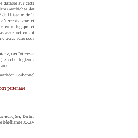
ce durable sur cette
dere Geschichte der
 de l’histoire de la
 où scepticisme et
e entre logique et
 pas assez nettement
ne tierce série sous
tenz, das Interesse
) et schellingienne
raine.
 Panthéon-Sorbonne)
tre partenaire
senschaften
, Berlin,
re hégélienne XXXV,