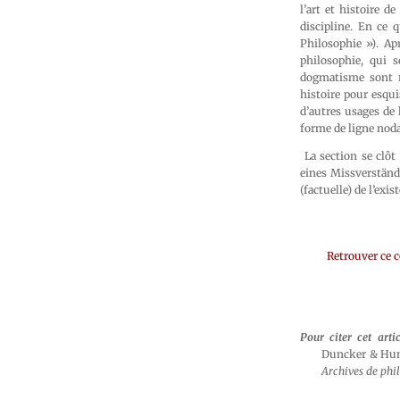
l’art et histoire d
discipline. En ce 
Philosophie »). Apr
philosophie, qui s
dogmatisme sont r
histoire pour esqui
d’autres usages de 
forme de ligne noda
La section se clôt
eines Missverständn
(factuelle) de l’ex
Retrouver ce 
Pour citer cet artic
Duncker & Humb
Archives de phi