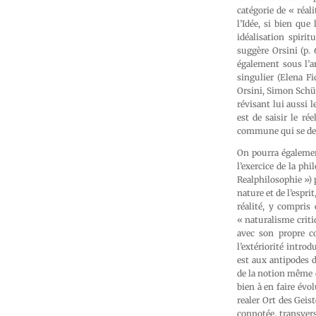
catégorie de « réali
l’Idée, si bien que
idéalisation spiri
suggère Orsini (p. 
également sous l’an
singulier (Elena Fi
Orsini, Simon Schüz
révisant lui aussi 
est de saisir le r
commune qui se dess
On pourra également
l’exercice de la ph
Realphilosophie ») 
nature et de l’espri
réalité, y compris 
« naturalisme criti
avec son propre c
l’extériorité intro
est aux antipodes d
de la notion même
bien à en faire évo
realer Ort des Geist
connotée, transvers