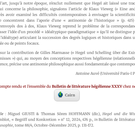
e l’art, jusqu’à notre époque, n’exclut nullement que Hegel ait laissé une tra
qui concerne la philosophie, signalons l’article de Klaus Vieweg (« Eine an
ès avoir examiné les difficultés contemporaines à envisager la scientificité
e concentrent dans l’aporie d’une « antinomie de l’historique » (p. 415)
envoyés dos à dos, Klaus Vieweg reprend le problème de la correspondanc
sser l’idée d’un procédé « idéaltypique-paradigmatique » (qu’il ne distingue
l’idéaltype) articulant la succession des degrés logiques et historiques dans u
le ou de points focaux.
 sur la contribution de Gilles Marmasse (« Hegel und Schelling über die Exis
isses ») qui, au moyen des conceptions respectives hégélienne (relationnelle
istence, précise une antinomie philosophique aussi fondamentale que contempo
Antoine Auvé (Université Paris-I
compte rendu et l’ensemble du
Bulletin de littérature hégélienne XXXV
chez no
Cairn
le
: Miguel GIUSTI & Thomas Sören HOFFMANN (dir.),
Hegel und die Wis
lot, « Begriff und Konkretion » n° 12, 2024, 476 p.,
in
Bulletin de littératu
losophie
, tome 88/4, Octobre-Décembre 2025, p. 131-172.