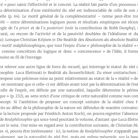
té » pour saisir l’effectivité et le concret. La réalité fait partie d’un processus
 la détermination d’une extériorité du réel est indissociable de celle de so
tuelle (p. 64). Le motif général de la complémentarité – terme peut-être tr
69) – entre déterminations logiques pures et résultats empiriques est récurre
gle de l’
a priori
et de l’
a posteriori
(voir la contribution de Robb Dunphy), d
cara), ou encore de l’activité et de la passivité doublées de l’idéalisme et d
). Lorsque Christian Krijnen (« Die Realität des Absoluten als absolute Realität
le motif realphilosophique, que tout l’enjeu d’une « philosophie de la réalité
éel comme concrétion du logique et donc « concrescence » de l’Idée, il form
ine au fil de l’ouvrage.
 relever une autre ligne de force du recueil, qui interroge le statut du réel d
ilosophie. Luca Illetterati (« Realität als Äusserlichkeit. Zu einer unitarische
propose une précieuse mise au point relativement au statut de la « réalité » de
t, en montrant que si celle-ci est définie avant tout par la détermination de l’ext
celle de l’esprit, est définie par une naturalité, laquelle détermine le périm
que » (p. 232), au sens strict d’une critique de cette naturalité comme non co
oncept. Si l’ambition de proposer un concept unitaire de la réalité chez
duite au début de la philosophie de la nature est défendue de manière convainc
e la lecture proposée par Friedrich Anton Koch), on pourra regretter l’absenc
 de
Realphilosophie
qui sous-tend pourtant le volume, d’autant que Luca Illette
luer le sens. Une mise en regard avec la contribution suivante, de Christian Ma
es »), pourra être intéressante : ici, la notion de
Realphilosophie
n’apparaît p
alement, par la naturalité du réel fini, mais est même présentée, sur la base