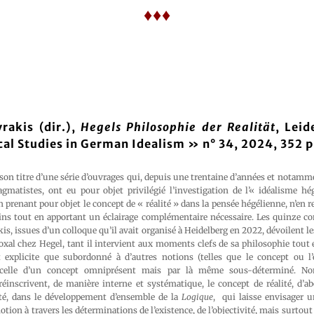
♦♦♦
rakis (dir.),
Hegels Philosophie der Realität
, Lei
ical Studies in German Idealism » n° 34, 2024, 352 p
on titre d’une série d’ouvrages qui, depuis une trentaine d’années et notamm
gmatistes, ont eu pour objet privilégié l’investigation de l’« idéalisme hég
n prenant pour objet le concept de « réalité » dans la pensée hégélienne, n’en r
ns tout en apportant un éclairage complémentaire nécessaire. Les quinze co
is, issues d’un colloque qu’il avait organisé à Heidelberg en 2022, dévoilent le
xal chez Hegel, tant il intervient aux moments clefs de sa philosophie tout 
 explicite que subordonné à d’autres notions (telles que le concept ou l’e
 celle d’un concept omniprésent mais par là même sous-déterminé. No
éinscrivent, de manière interne et systématique, le concept de réalité, d’ab
ité, dans le développement d’ensemble de la
Logique
, qui laisse envisager u
tion à travers les déterminations de l’existence, de l’objectivité, mais surtout d