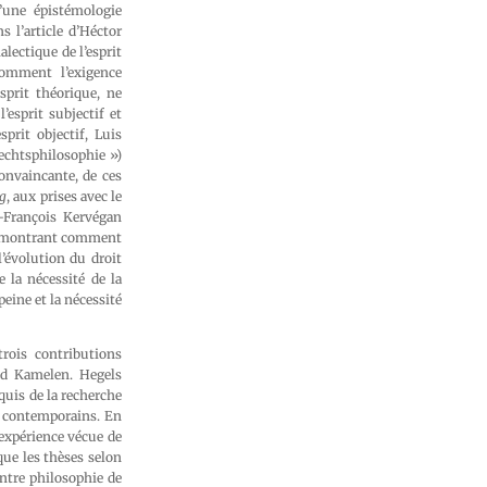
’une épistémologie
 l’article d’Héctor
lectique de l’esprit
comment l’exigence
sprit théorique, ne
’esprit subjectif et
prit objectif, Luis
echtsphilosophie »)
convaincante, de ces
g
, aux prises avec le
n-François Kervégan
 en montrant comment
l’évolution du droit
e la nécessité de la
eine et la nécessité
trois contributions
und Kamelen. Hegels
uis de la recherche
) contemporains. En
expérience vécue de
ique les thèses selon
 entre philosophie de