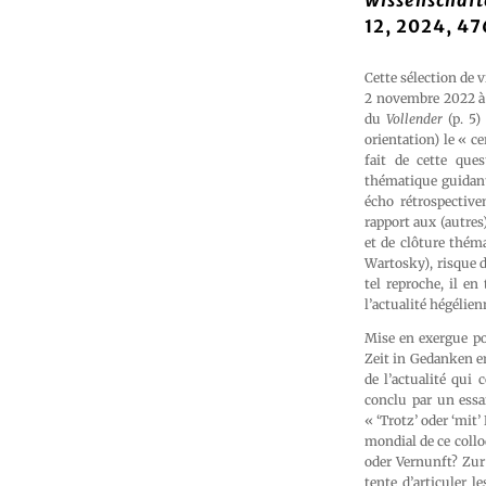
Wissenschaf
12, 2024, 47
Cette sélection de v
2 novembre 2022 à l
du
Vollender
(p. 5)
orientation) le « c
fait de cette ques
thématique guidant 
écho rétrospectiv
rapport aux (autres
et de clôture thém
Wartosky), risque d
tel reproche, il en
l’actualité hégélien
Mise en exergue po
Zeit in Gedanken er
de l’actualité qui
conclu par un essa
« ‘Trotz’ oder ‘mit’
mondial de ce collo
oder Vernunft? Zur
tente d’articuler 