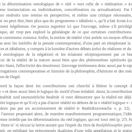
ant la détermination ontologique de « réel » vers celle de « réalisation » (
e instanciation ou individuation, concrétisation ou actualisation). Par 
rs endroits une remise en perspective, et même une critique nécessaire, 
t on peut dire, bien plus que du programme « idéaliste », qu’il a fait écran à 
ement hégélienne. On pourra regretter ici que l’ouvrage, même s’il privilégi
que, ait trop peu exploré la généalogie de ce que certaines contributions
contresens ruineux. Enfin, la notion de réalité s’est avérée un moyen efficac
e avec les intérêts de la pensée contemporaine, d’une part en réexplorant la 
tes et idéalistes, y compris à la lumière d’autres débats (celui du réalisme et 
 ontologique de la négation) et les éclairant réciproquement par ce biai
atut de la réalité de la nature aussi bien que des phénomènes spirituels (p
to Siani, l’effectivité des émotions). L’ouvrage intéressera donc aussi par le ra
rrogations contemporaines et histoire de la philosophie, d’Aristote et des mé
ion de Hegel.
bord la façon dont les contributions ont cherché à libérer le concept d
 » et donc aussi bien le logique du motif d’une irréalité. Ainsi, la contributio
ealität und raumzeitliche Realität ») veut démontrer que la réalité est déj
e logique et qu’il n’y a pas d’autre réalité en dehors de la « réalité logique » 
 donc pas par un accroissement de réalité (« Realitätszuwachs », p. 22),
 l’auteur proposant alors, de manière manifestement programmatique, l’idé
nne irréelle par les déterminations du réel logique, qui est tout réel (p. 27). 
there is’ ») récuse la lettre autant que l’esprit du titre de
Realphilosophie
pour 
prit, en exhibant les présupposés dualistes d’une telle appellation et le statut