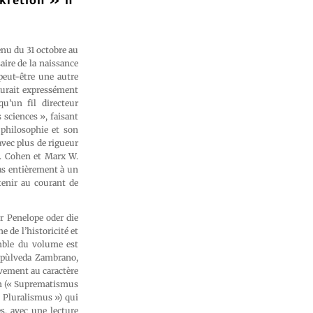
nkretion » n°
enu du 31 octobre au
aire de la naissance
 peut-être une autre
 aurait expressément
qu’un fil directeur
 sciences », faisant
philosophie et son
vec plus de rigueur
S. Cohen et Marx W.
pas entièrement à un
tenir au courant de
r Penelope oder die
 de l’historicité et
emble du volume est
Sepùlveda Zambrano,
ivement au caractère
en (« Suprematismus
 Pluralismus ») qui
s, avec une lecture