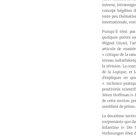
interne, intransige
concept hégélien d
reste peu thématisée
internationale, voi
Puisqu’il n’est pa
quelques points sa
Miguel Giusti, l’
articule de maniè
« critique de la ra
niveau métathéoriqu
la révision. La con
de la
Logique
, et 
d’expliquer en qu
« technico-pratiqu
positivités scient
Sören Hoffman (« E
de cette section p
semblent de prime 
La deuxième section
surprenante que dan
Infantino (« Die 
Vorlesungen über di