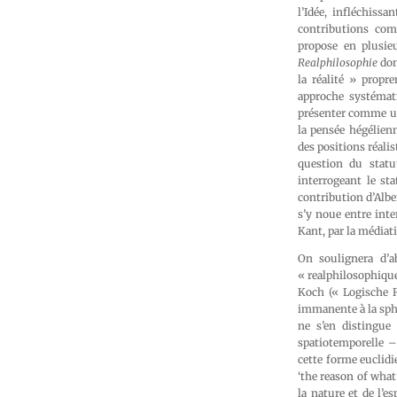
l’Idée, infléchiss
contributions comm
propose en plusieu
Realphilosophie
don
la réalité » propr
approche systémati
présenter comme un 
la pensée hégélienn
des positions réalis
question du statut
interrogeant le st
contribution d’Alber
s’y noue entre inte
Kant, par la médiat
On soulignera d’a
« realphilosophique
Koch (« Logische R
immanente à la sphèr
ne s’en distingue
spatiotemporelle –
cette forme euclidie
‘the reason of what 
la nature et de l’es