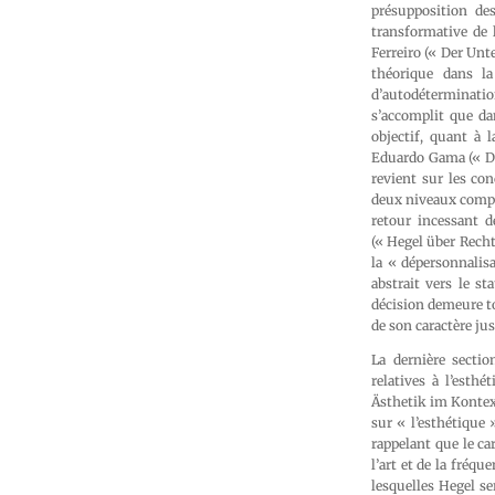
présupposition de
transformative de l
Ferreiro (« Der Unt
théorique dans la
d’autodéterminatio
s’accomplit que dan
objectif, quant à 
Eduardo Gama (« Di
revient sur les co
deux niveaux compl
retour incessant d
(« Hegel über Recht
la « dépersonnalisat
abstrait vers le st
décision demeure to
de son caractère jus
La dernière sectio
relatives à l’esth
Ästhetik im Kontex
sur « l’esthétique
rappelant que le ca
l’art et de la fréqu
lesquelles Hegel ser