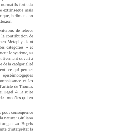
s normatifs forts du
re extrinsèque mais
orique, la dimension
flexion.
enterons de relever
 la contribution de
chen Metaphysik »)
es catégories » et
ment le système, au
itutivement ouvert à
 de la catégorialité
ent, ce qui permet
 épistémologiques
onnaissance et les
 l’article de Thomas
 Hegel »). La suite
 des modèles qui en
vec pour conséquence
a nature : Giuliano
itungen zu Hegels
nte d’interpréter la