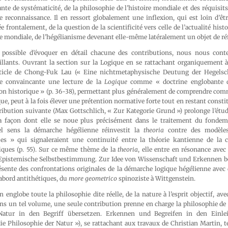
ante de systématicité, de la philosophie de l’histoire mondiale et des réquisit
e reconnaissance. Il en ressort globalement une inflexion, qui est loin d’êt
 frontalement, de la question de la scientificité vers celle de l’actualité hist
re mondiale, de l’hégélianisme devenant elle-même latéralement un objet de ré
s possible d’évoquer en détail chacune des contributions, nous nous cont
illants. Ouvrant la section sur la Logique en se rattachant organiquement à
article de Chong-Fuk Lau (« Eine nichtmetaphysische Deutung der Hegels
re convaincante une lecture de la
Logique
comme « doctrine englobante d
ison historique » (p. 36-38), permettant plus généralement de comprendre com
e, peut à la fois élever une prétention normative forte tout en restant const
tribution suivante (Max Gottschlich, « Zur Kategorie Grund ») prolonge l’étude
la façon dont elle se noue plus précisément dans le traitement du fondem
el sens la démarche hégélienne réinvestit la
theoria
contre des modèles
es » qui signaleraient une continuité entre la théorie kantienne de la c
ifiques (p. 55). Sur ce même thème de la
theoria
, elle entre en résonance avec
pistemische Selbstbestimmung. Zur Idee von Wissenschaft und Erkennen bei
résente des confrontations originales de la démarche logique hégélienne avec
abord antithétiques, du
more geometrico
spinoziste à Wittgenstein.
 englobe toute la philosophie dite réelle, de la nature à l’esprit objectif, a
s un tel volume, une seule contribution prenne en charge la philosophie de l
Natur in den Begriff übersetzen. Erkennen und Begreifen in den Einle
e Philosophie der Natur »), se rattachant aux travaux de Christian Martin, te