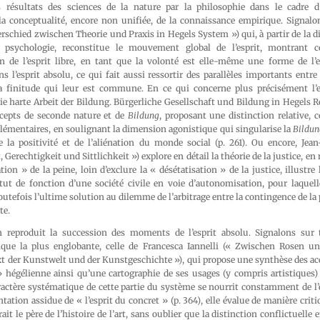
s résultats des sciences de la nature par la philosophie dans le cadre d
a conceptualité, encore non unifiée, de la connaissance empirique. Signalons
erschied zwischen Theorie und Praxis in Hegels System ») qui, à partir de la dia
 psychologie, reconstitue le mouvement global de l’esprit, montrant 
n de l’esprit libre, en tant que la volonté est elle-même une forme de l’e
s l’esprit absolu, ce qui fait aussi ressortir des parallèles importants entre l
la finitude qui leur est commune. En ce qui concerne plus précisément l’es
e harte Arbeit der Bildung. Bürgerliche Gesellschaft und Bildung in Hegels R
ncepts de seconde nature et de
Bildung
, proposant une distinction relative, 
émentaires, en soulignant la dimension agonistique qui singularise la
Bildun
e la positivité et de l’aliénation du monde social (p. 261). Ou encore, Jea
, Gerechtigkeit und Sittlichkeit ») explore en détail la théorie de la justice,
ion » de la peine, loin d’exclure la « désétatisation » de la justice, illustre 
atut de fonction d’une société civile en voie d’autonomisation, pour laquell
utefois l’ultime solution au dilemme de l’arbitrage entre la contingence de la p
te.
n reproduit la succession des moments de l’esprit absolu. Signalons sur 
étique la plus englobante, celle de Francesca Iannelli (« Zwischen Rosen 
t der Kunstwelt und der Kunstgeschichte »), qui propose une synthèse des acq
 » hégélienne ainsi qu’une cartographie de ses usages (y compris artistiques
ractère systématique de cette partie du système se nourrit constamment de l’
entation assidue de « l’esprit du concret » (p. 364), elle évalue de manière crit
ait le père de l’histoire de l’art, sans oublier que la distinction conflictuelle