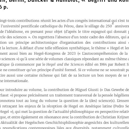
ten
, Berlin, Duncker & Humblot, « Begriff und Ko
6 p.
ingt-trois contributions réunit les actes d’un congrès international qui s’est t
e
’université pontificale catholique du Pérou, dans le sillage du 250
annivers
 de l’idéalisme, en prenant pour objet (d’après le titre espagnol qui donnait
ercle des sciences ». On regrettera l’absence d’un texte cadre des éditeurs, qui
tion un principe architectonique d’organisation des contributions ainsi 
la lecture. À défaut d’une telle réflexion synthétique, le thème « Hegel et les
ement aussi bien au Hegel-Kongress de 2023 (« L’autocompréhension de la 
) sciences ») qu’à une série de volumes classiques répondant au même thème a
atique (à commencer par le
Hegel and the Sciences
édité en 1984 par Robert 
e ne constituer qu’un principe d’unité formel. Si ce volume ne se soustrait 
 tire aussi une certaine richesse qui fait de sa lecture un bon moyen de se 
ne internationale.
ur introduire au volume, la contribution de Miguel Giusti (« Das Gewebe de
fasst ») propose précisément un traitement transversal de la pensée hégélienne
 connotera tout au long du volume la question de la (des) science(s). L’ens
i retraçant les enjeux de la réception de Hegel en Amérique latine (Pedro 
 Hegel »), qui met la question de l’actualité philosophique en perspective relat
que, et entre également en résonance avec la contribution de Christian Krijn
 Aktualität der Hegelschen Geschichtsphilosophie angesichts des kulturellen
les revendications contemporaines liées aux diversités, notamment culturelle