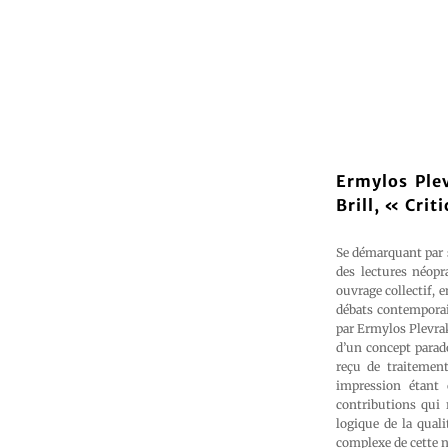
Ermylos Plev
Brill, « Crit
Se démarquant par s
des lectures néopra
ouvrage collectif, e
débats contemporai
par Ermylos Plevrak
d’un concept parado
reçu de traitement
impression étant
contributions qui r
logique de la qual
complexe de cette no