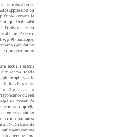
 d’autoréalisation de
n autosuppression ou
op faible, comme le
nt, qu’il soit saisi
e l’universel et du
u réalisme (Federico
 », p. 91) remarque,
 » comme spéculation
ule une orientation
ans lequel s’inscrit
n Lektüre von Hegels
s philosophies de la
ériorité, alors toute
ètre d’exercice d’un
rrespondance du réel
 Hegel au moyen de
ante (notons qu’elle
e d’une réévaluation
rati contribue aussi
rtin (« Die Erde als
as seulement comme
 d’une lecture libre