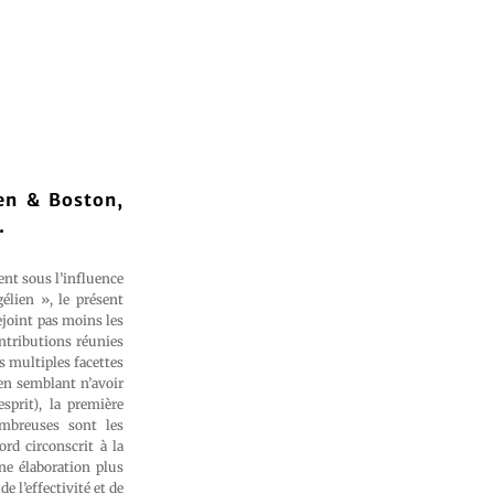
den & Boston,
.
ent sous l’influence
élien », le présent
ejoint pas moins les
ntributions réunies
s multiples facettes
en semblant n’avoir
sprit), la première
mbreuses sont les
ord circonscrit à la
ne élaboration plus
e l’effectivité et de