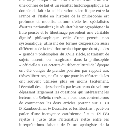
une donnée de fait et un résultat historiographique. La
donnée de fait : la collaboration scientifique entre la
France et l’Italie en histoire de la philosophie est
profonde et mobilise autour d’elle les spécialistes
d’autres nationalités ; le résultat historiographique : la
libre pensée et le libertinage possèdent une véritable
dignité philosophique, celle d’une pensée non
systématique, utilisant des formes d’expression aussi
différentes de la tradition scolastique que du style des
« grands » philosophes du XVIIe siècle, et traitant de
sujets absents ou marginaux dans la philosophie
« officielle ». Les acteurs du débat culturel de l’époque
ont été obligés de prendre position par rapport aux
thèses libertines, ne fût-ce que pour les réfuter ; ils les
ont souvent utilisées plus ou moins tacitement.
L’éventail des sujets abordés par les auteurs du volume
dépassant largement les questions qui intéressent les
lecteurs du
Bulletin cartésien
, nous nous contenterons
de commenter les deux articles portant sur D. (1)
D. Kambouchner (« Descartes et les libertins : peut-on
parler d’une incroyance cartésienne ? » p. 121-135)
rejette à juste titre l’alternative nette entre les
interprétations faisant de D. un apologiste de la