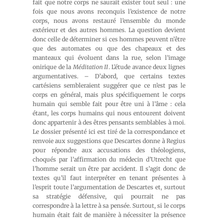
fait que notre corps ne saurait exister tout seul : une
fois que nous avons reconquis l’existence de notre
corps, nous avons restauré l’ensemble du monde
extérieur et des autres hommes. La question devient
donc celle de déterminer si ces hommes peuvent n’être
que des automates ou que des chapeaux et des
manteaux qui évoluent dans la rue, selon l’image
onirique de la
Méditation II
. L’étude avance deux lignes
argumentatives. – D’abord, que certains textes
cartésiens sembleraient suggérer que ce n’est pas le
corps en général, mais plus spécifiquement le corps
humain qui semble fait pour être uni à l’âme : cela
étant, les corps humains qui nous entourent doivent
donc appartenir à des êtres pensants semblables à moi.
Le dossier présenté ici est tiré de la correspondance et
renvoie aux suggestions que Descartes donne à Regius
pour répondre aux accusations des théologiens,
choqués par l’affirmation du médecin d’Utrecht que
l’homme serait un être par accident. Il s’agit donc de
textes qu’il faut interpréter en tenant présentes à
l’esprit toute l’argumentation de Descartes et, surtout
sa stratégie défensive, qui pourrait ne pas
correspondre à la lettre à sa pensée. Surtout, si le corps
humain était fait de manière à nécessiter la présence