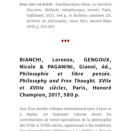
Pour citer cet article
: Kambouchner, Denis,
La Question
Descartes. Méthode, métaphysique, morale
, Paris,
Gallimard, 2023, 448 p.,
in
Bulletin cartésien LIV,
Archives de philosophie
, tome 88/1, Janvier-Mars
2025, p. 204-205.
♦♦♦
BIANCHI, Lorenzo, GENGOUX,
Nicole & PAGANINI, Gianni, éd.,
Philosophie et libre pensée.
Philosophy and Free Thought. XVIIe
et XVIIIe siècles
, Paris, Honoré
Champion, 2017, 580 p.
Issu d’un double colloque international tenu à Lyon et
à Naples, cet imposant volume réunit les
contributions de trente spécialistes de la philosophie
des XVIIe et XVIIIe siècles, appartenant à des traditions
historiographiques différentes. La « Préface » illustre