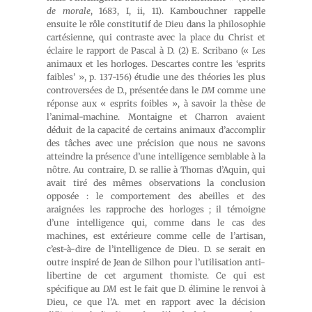
de morale
, 1683, I, ii, 11). Kambouchner rappelle
ensuite le rôle constitutif de Dieu dans la philosophie
cartésienne, qui contraste avec la place du Christ et
éclaire le rapport de Pascal à D. (2) E. Scribano (« Les
animaux et les horloges. Descartes contre les ‘esprits
faibles’ », p. 137-156) étudie une des théories les plus
controversées de D., présentée dans le
DM
comme une
réponse aux « esprits foibles », à savoir la thèse de
l’animal-machine. Montaigne et Charron avaient
déduit de la capacité de certains animaux d’accomplir
des tâches avec une précision que nous ne savons
atteindre la présence d’une intelligence semblable à la
nôtre. Au contraire, D. se rallie à Thomas d’Aquin, qui
avait tiré des mêmes observations la conclusion
opposée : le comportement des abeilles et des
araignées les rapproche des horloges ; il témoigne
d’une intelligence qui, comme dans le cas des
machines, est extérieure comme celle de l’artisan,
c’est-à-dire de l’intelligence de Dieu. D. se serait en
outre inspiré de Jean de Silhon pour l’utilisation anti-
libertine de cet argument thomiste. Ce qui est
spécifique au
DM
est le fait que D. élimine le renvoi à
Dieu, ce que l’A. met en rapport avec la décision