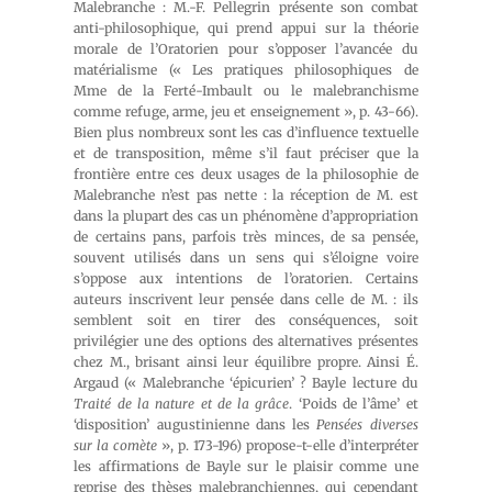
Malebranche : M.-F. Pellegrin présente son combat
anti-philosophique, qui prend appui sur la théorie
morale de l’Oratorien pour s’opposer l’avancée du
matérialisme (« Les pratiques philosophiques de
Mme de la Ferté-Imbault ou le malebranchisme
comme refuge, arme, jeu et enseignement », p. 43-66).
Bien plus nombreux sont les cas d’influence textuelle
et de transposition, même s’il faut préciser que la
frontière entre ces deux usages de la philosophie de
Malebranche n’est pas nette : la réception de M. est
dans la plupart des cas un phénomène d’appropriation
de certains pans, parfois très minces, de sa pensée,
souvent utilisés dans un sens qui s’éloigne voire
s’oppose aux intentions de l’oratorien. Certains
auteurs inscrivent leur pensée dans celle de M. : ils
semblent soit en tirer des conséquences, soit
privilégier une des options des alternatives présentes
chez M., brisant ainsi leur équilibre propre. Ainsi É.
Argaud (« Malebranche ‘épicurien’ ? Bayle lecture du
Traité de la nature et de la grâce
. ‘Poids de l’âme’ et
‘disposition’ augustinienne dans les
Pensées diverses
sur la comète
», p. 173-196) propose-t-elle d’interpréter
les affirmations de Bayle sur le plaisir comme une
reprise des thèses malebranchiennes, qui cependant