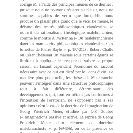
corrige M. à l’aide des principes mêmes de ce dernier :
puisque nous ne pouvons résister au plaisir, nous ne
sommes capables de vertu que lorsqu’elle nous
procure un plaisir plus grand que le vice. De même, le
déisme des traités philosophiques clandestins se
nourrit du rationalisme théologique malebranchien,
comme le montre A. McKenna (« Du malebranchisme
dans les manuscrits philosophiques clandestins : les
lunettes de Pierre Bayle », p. 197-212) : Robert Challe
ou César Chesenau Du Marsais sous certains égards se
limitent à appliquer le précepte de suivre sa propre
raison, en faisant cependant l’économie du raccord
nécessaire avec ce qui est dicté par le
Logos
divin. De
manière plus ponctuelle, les thèses de Malebranche
peuvent s’intégrer dans une structure philosophique
tout à fait différente, déterminant des
développements qui, tout en n’étant pas conformes à
l’intention de l’oratorien, ne s’opposent pas à ses
opinions : c’est le cas de la doctrine de l’imagination de
Georg Friedrich Meier, étudiée par J.-F. Goubet
(« Imaginations passive et active. La reprise de Georg
Friedrich Meier d’un élément de doctrine
malebranchiste », p. 149-156), ou de la présence de