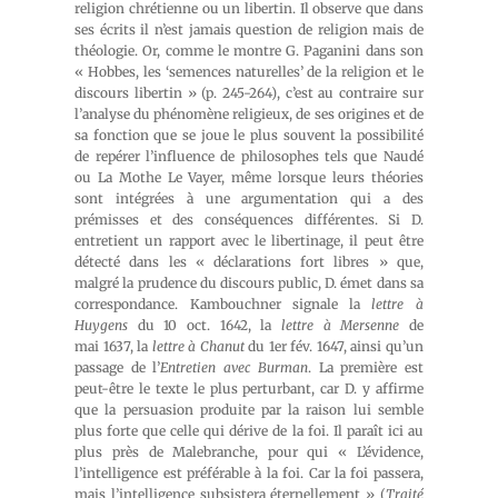
religion chrétienne ou un libertin. Il observe que dans
ses écrits il n’est jamais question de religion mais de
théologie. Or, comme le montre G. Paganini dans son
« Hobbes, les ‘semences naturelles’ de la religion et le
discours libertin » (p. 245-264), c’est au contraire sur
l’analyse du phénomène religieux, de ses origines et de
sa fonction que se joue le plus souvent la possibilité
de repérer l’influence de philosophes tels que Naudé
ou La Mothe Le Vayer, même lorsque leurs théories
sont intégrées à une argumentation qui a des
prémisses et des conséquences différentes. Si D.
entretient un rapport avec le libertinage, il peut être
détecté dans les « déclarations fort libres » que,
malgré la prudence du discours public, D. émet dans sa
correspondance. Kambouchner signale la
lettre à
Huygens
du 10 oct. 1642, la
lettre à Mersenne
de
mai 1637, la
lettre à Chanut
du 1er fév. 1647, ainsi qu’un
passage de l’
Entretien avec Burman
. La première est
peut-être le texte le plus perturbant, car D. y affirme
que la persuasion produite par la raison lui semble
plus forte que celle qui dérive de la foi. Il paraît ici au
plus près de Malebranche, pour qui « L’évidence,
l’intelligence est préférable à la foi. Car la foi passera,
mais l’intelligence subsistera éternellement » (
Traité