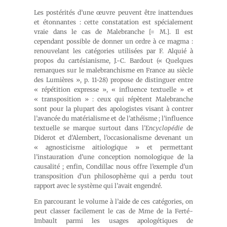
Les postérités d’une œuvre peuvent être inattendues
et étonnantes : cette constatation est spécialement
vraie dans le cas de Malebranche [= M.]. Il est
cependant possible de donner un ordre à ce magma :
renouvelant les catégories utilisées par F. Alquié à
propos du cartésianisme, J.-C. Bardout (« Quelques
remarques sur le malebranchisme en France au siècle
des Lumières », p. 11-28) propose de distinguer entre
« répétition expresse », « influence textuelle » et
« transposition » : ceux qui répètent Malebranche
sont pour la plupart des apologistes visant à contrer
l’avancée du matérialisme et de l’athéisme ; l’influence
textuelle se marque surtout dans l’
Encyclopédie
de
Diderot et d’Alembert, l’occasionalisme devenant un
« agnosticisme aitiologique » et permettant
l’instauration d’une conception nomologique de la
causalité ; enfin, Condillac nous offre l’exemple d’un
transposition d’un philosophème qui a perdu tout
rapport avec le système qui l’avait engendré.
En parcourant le volume à l’aide de ces catégories, on
peut classer facilement le cas de Mme de la Ferté-
Imbault parmi les usages apologétiques de