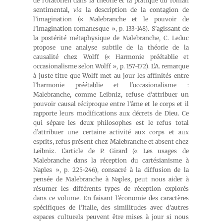
de l’oratorien dans la théorie et la pratique du roman
sentimental,
via
la description de la contagion de
l’imagination (« Malebranche et le pouvoir de
l’imagination romanesque », p. 133-148). S’agissant de
la postérité métaphysique de Malebranche, C. Leduc
propose une analyse subtile de la théorie de la
causalité chez Wolff (« Harmonie préétablie et
occasionalisme selon Wolff », p. 157-172). L’A. remarque
à juste titre que Wolff met au jour les affinités entre
l’harmonie préétablie et l’occasionalisme :
Malebranche, comme Leibniz, refuse d’attribuer un
pouvoir causal réciproque entre l’âme et le corps et il
rapporte leurs modifications aux décrets de Dieu. Ce
qui sépare les deux philosophes est le refus total
d’attribuer une certaine activité aux corps et aux
esprits, refus présent chez Malebranche et absent chez
Leibniz. L’article de P. Girard (« Les usages de
Malebranche dans la réception du cartésianisme à
Naples », p. 225-246), consacré à la diffusion de la
pensée de Malebranche à Naples, peut nous aider à
résumer les différents types de réception explorés
dans ce volume. En faisant l’économie des caractères
spécifiques de l’Italie, des similitudes avec d’autres
espaces culturels peuvent être mises à jour si nous