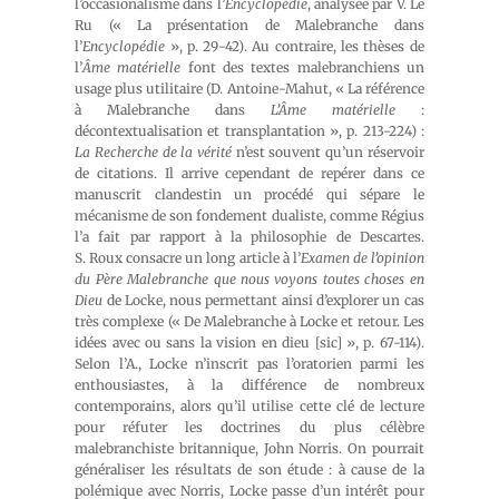
l’occasionalisme dans l’
Encyclopédie
, analysée par V. Le
Ru (« La présentation de Malebranche dans
l’
Encyclopédie
», p. 29-42). Au contraire, les thèses de
l’
Âme matérielle
font des textes malebranchiens un
usage plus utilitaire (D. Antoine-Mahut, « La référence
à Malebranche dans
L’Âme matérielle
:
décontextualisation et transplantation », p. 213-224) :
La Recherche de la vérité
n’est souvent qu’un réservoir
de citations. Il arrive cependant de repérer dans ce
manuscrit clandestin un procédé qui sépare le
mécanisme de son fondement dualiste, comme Régius
l’a fait par rapport à la philosophie de Descartes.
S. Roux consacre un long article à l’
Examen de l’opinion
du Père Malebranche que nous voyons toutes choses en
Dieu
de Locke, nous permettant ainsi d’explorer un cas
très complexe (« De Malebranche à Locke et retour. Les
idées avec ou sans la vision en dieu [sic] », p. 67-114).
Selon l’A., Locke n’inscrit pas l’oratorien parmi les
enthousiastes, à la différence de nombreux
contemporains, alors qu’il utilise cette clé de lecture
pour réfuter les doctrines du plus célèbre
malebranchiste britannique, John Norris. On pourrait
généraliser les résultats de son étude : à cause de la
polémique avec Norris, Locke passe d’un intérêt pour