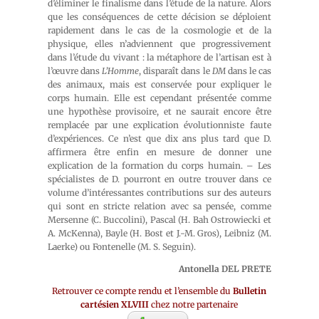
d’éliminer le finalisme dans l’étude de la nature. Alors
que les conséquences de cette décision se déploient
rapidement dans le cas de la cosmologie et de la
physique, elles n’adviennent que progressivement
dans l’étude du vivant : la métaphore de l’artisan est à
l’œuvre dans
L’Homme
, disparaît dans le
DM
dans le cas
des animaux, mais est conservée pour expliquer le
corps humain. Elle est cependant présentée comme
une hypothèse provisoire, et ne saurait encore être
remplacée par une explication évolutionniste faute
d’expériences. Ce n’est que dix ans plus tard que D.
affirmera être enfin en mesure de donner une
explication de la formation du corps humain. – Les
spécialistes de D. pourront en outre trouver dans ce
volume d’intéressantes contributions sur des auteurs
qui sont en stricte relation avec sa pensée, comme
Mersenne (C. Buccolini), Pascal (H. Bah Ostrowiecki et
A. McKenna), Bayle (H. Bost et J.-M. Gros), Leibniz (M.
Laerke) ou Fontenelle (M. S. Seguin).
Antonella DEL PRETE
Retrouver ce compte rendu et l’ensemble du
Bulletin
cartésien XLVIII
chez notre partenaire