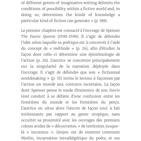
of different genres of imaginative writing delimits the
conditions of possibility within a fictive world and, in
doing so, determines the kinds of knowledge a
particular kind of fiction can generate
» (p. 188).
Le premier chapitre est consacré à l’ouvrage de Spenser
The Faerie Queene
(1590-1596). Il s’agit de défendre
l’idée selon laquelle sa poétique est à concevoir à l’aide
du concept de « méthode » (p. 24), afin d’étudier la
façon dont celle-ci détermine une épistémologie de
l’action (p. 26). L’autrice se concentre principalement
sur la singularité de la narration déployée dans
l’ouvrage. Il s’agit de défendre que son « fictionnal
worldmaking
» (p. 33) invite le lecteur à façonner par
l’action un monde aux contours incertains. La façon
dont Spenser pense le mode d’existence de son
Faerie
land
conduit à se défaire d’une confusion entre les
frontières du monde et les frontières du perçu.
L’autrice en situe alors l’œuvre de façon tout à fait
intéressante par rapport au genre utopique, sans
occulter sa proximité avec les ouvrages des premiers
colons avides de « découvertes » de territoires jusque-
là « inconnus ». L’enjeu est de montrer comment
Merlin, incarnation intradiégétique du poète, et ses