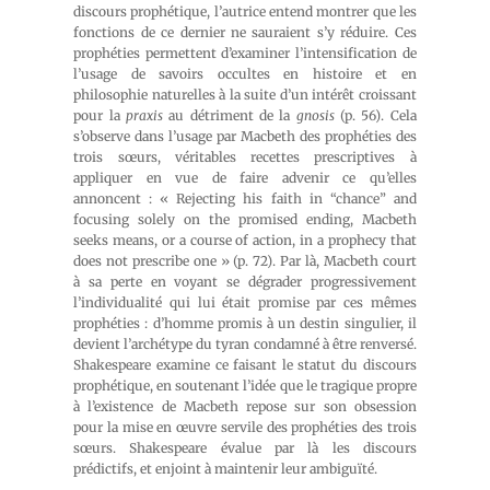
discours prophétique, l’autrice entend montrer que les
fonctions de ce dernier ne sauraient s’y réduire. Ces
prophéties permettent d’examiner l’intensification de
l’usage de savoirs occultes en histoire et en
philosophie naturelles à la suite d’un intérêt croissant
pour la
praxis
au détriment de la
gnosis
(p. 56). Cela
s’observe dans l’usage par Macbeth des prophéties des
trois sœurs, véritables recettes prescriptives à
appliquer en vue de faire advenir ce qu’elles
annoncent : « Rejecting his faith in “chance” and
focusing solely on the promised ending, Macbeth
seeks means, or a course of action, in a prophecy that
does not prescribe one » (p. 72). Par là, Macbeth court
à sa perte en voyant se dégrader progressivement
l’individualité qui lui était promise par ces mêmes
prophéties : d’homme promis à un destin singulier, il
devient l’archétype du tyran condamné à être renversé.
Shakespeare examine ce faisant le statut du discours
prophétique, en soutenant l’idée que le tragique propre
à l’existence de Macbeth repose sur son obsession
pour la mise en œuvre servile des prophéties des trois
sœurs. Shakespeare évalue par là les discours
prédictifs, et enjoint à maintenir leur ambiguïté.