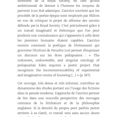
membres de la Royal Society, en tant qu’elle
ambitionnait de donner à l’homme les moyens de
parvenir à un état adamique. L’autrice soutient que les
procédés de la poésie épique sont employés par Milton
en vue de critiquer le projet de réforme des savoirs
défendu par la Royal Society. C’est précisément grâce à
un travail imaginatif et rhétorique que l’on peut
produire une connaissance qui s’apparente à celle dont
les premiers humains étaient capables. L’autrice
montre comment la poétique de l’évènement qui
gouverne l’écriture de
Paradise Lost
permet d’esquisser
un discours sur les êtres prélapsaires : « The
unknown, unknowable, and singular ontology of
prelapsarian Eden requires a poetic project that
recognizes the incommensurability of experiential
and imaginative routes of knowing […] » (p. 187).
Cet ouvrage, très dense et très informé, contribue au
dynamisme des études portant sur l’usage des fictions
dans la pensée moderne. L’approche de l’autrice permet
de lire dans une nouvelle perspective des ouvrages
centraux de la littérature et de la philosophie
anglaises. Si la densité du propos peut parfois porter
atteinte à sa clarté, ce travail sera sans aucun doute