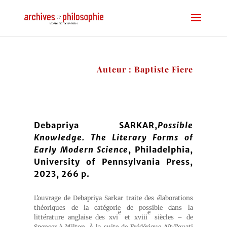
Auteur : Baptiste Fiere
Debapriya SARKAR,
Possible
Knowledge. The Literary Forms of
Early Modern Science
, Philadelphia,
University of Pennsylvania Press,
2023, 266 p.
L’ouvrage de Debapriya Sarkar traite des élaborations
théoriques de la catégorie de possible dans la
e
e
littérature anglaise des xvi
et xviii
siècles – de
Spenser à Milton. À la suite de Frédérique Aït-Touati