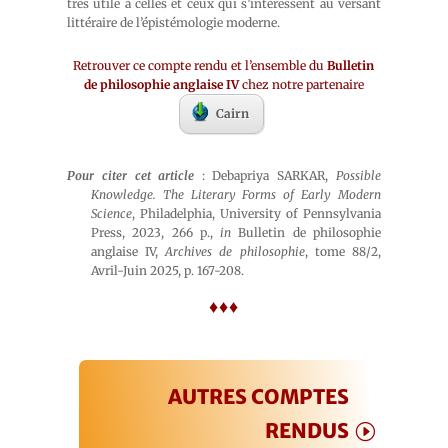
très utile à celles et ceux qui s’intéressent au versant
littéraire de l’épistémologie moderne.
Retrouver ce compte rendu et l’ensemble du
Bulletin
de philosophie anglaise IV
chez notre partenaire
Cairn
Pour citer cet article
: Debapriya SARKAR,
Possible
Knowledge. The Literary Forms of Early Modern
Science
, Philadelphia, University of Pennsylvania
Press, 2023, 266 p.,
in
Bulletin de philosophie
anglaise IV,
Archives de philosophie
, tome 88/2,
Avril-Juin 2025, p. 167-208.
♦♦♦
AUTRES COMPTES
RENDUS