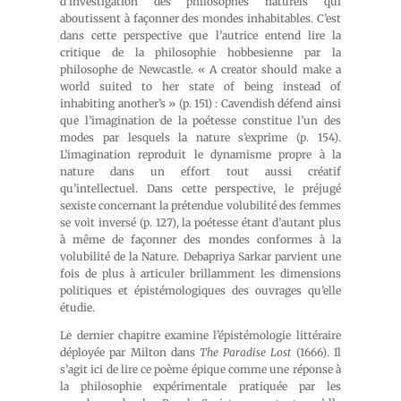
d’investigation des philosophes naturels qui
aboutissent à façonner des mondes inhabitables. C’est
dans cette perspective que l’autrice entend lire la
critique de la philosophie hobbesienne par la
philosophe de Newcastle. « A creator should make a
world suited to her state of being instead of
inhabiting another’s » (p. 151) : Cavendish défend ainsi
que l’imagination de la poétesse constitue l’un des
modes par lesquels la nature s’exprime (p. 154).
L’imagination reproduit le dynamisme propre à la
nature dans un effort tout aussi créatif
qu’intellectuel. Dans cette perspective, le préjugé
sexiste concernant la prétendue volubilité des femmes
se voit inversé (p. 127), la poétesse étant d’autant plus
à même de façonner des mondes conformes à la
volubilité de la Nature. Debapriya Sarkar parvient une
fois de plus à articuler brillamment les dimensions
politiques et épistémologiques des ouvrages qu’elle
étudie.
Le dernier chapitre examine l’épistémologie littéraire
déployée par Milton dans
The Paradise Lost
(1666). Il
s’agit ici de lire ce poème épique comme une réponse à
la philosophie expérimentale pratiquée par les