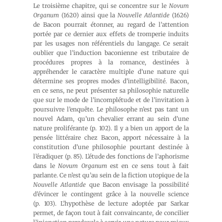
Le troisième chapitre, qui se concentre sur le
Novum
Organum
(1620) ainsi que la
Nouvelle Atlantide
(1626)
de Bacon pourrait étonner, au regard de l’attention
portée par ce dernier aux effets de tromperie induits
par les usages non référentiels du langage. Ce serait
oublier que l’induction baconienne est tributaire de
procédures propres à la romance, destinées à
appréhender le caractère multiple d’une nature qui
détermine ses propres modes d’intelligibilité. Bacon,
en ce sens, ne peut présenter sa philosophie naturelle
que sur le mode de l’incomplétude et de l’invitation à
poursuivre l’enquête. Le philosophe n’est pas tant un
nouvel Adam, qu’un chevalier errant au sein d’une
nature proliférante (p. 102). Il y a bien un apport de la
pensée littéraire chez Bacon, apport nécessaire à la
constitution d’une philosophie pourtant destinée à
l’éradiquer (p. 85). L’étude des fonctions de l’aphorisme
dans le
Novum Organum
est en ce sens tout à fait
parlante. Ce n’est qu’au sein de la fiction utopique de la
Nouvelle Atlantide
que Bacon envisage la possibilité
d’évincer le contingent grâce à la nouvelle science
(p. 103). L’hypothèse de lecture adoptée par Sarkar
permet, de façon tout à fait convaincante, de concilier