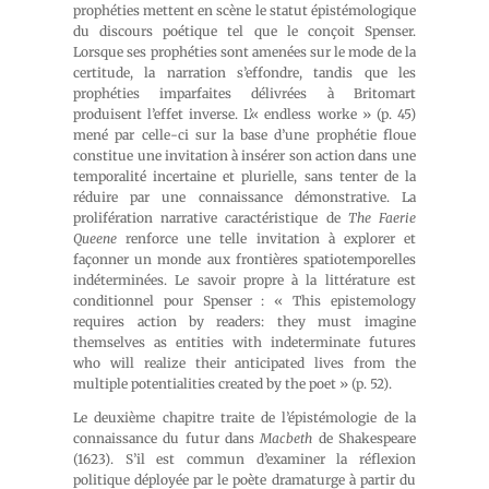
prophéties mettent en scène le statut épistémologique
du discours poétique tel que le conçoit Spenser.
Lorsque ses prophéties sont amenées sur le mode de la
certitude, la narration s’effondre, tandis que les
prophéties imparfaites délivrées à Britomart
produisent l’effet inverse. L’« endless worke » (p. 45)
mené par celle-ci sur la base d’une prophétie floue
constitue une invitation à insérer son action dans une
temporalité incertaine et plurielle, sans tenter de la
réduire par une connaissance démonstrative. La
prolifération narrative caractéristique de
The Faerie
Queene
renforce une telle invitation à explorer et
façonner un monde aux frontières spatiotemporelles
indéterminées. Le savoir propre à la littérature est
conditionnel pour Spenser : « This epistemology
requires action by readers: they must imagine
themselves as entities with indeterminate futures
who will realize their anticipated lives from the
multiple potentialities created by the poet » (p. 52).
Le deuxième chapitre traite de l’épistémologie de la
connaissance du futur dans
Macbeth
de Shakespeare
(1623). S’il est commun d’examiner la réflexion
politique déployée par le poète dramaturge à partir du