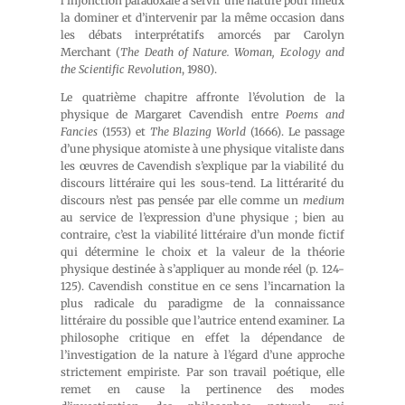
l’injonction paradoxale à servir une nature pour mieux
la dominer et d’intervenir par la même occasion dans
les débats interprétatifs amorcés par Carolyn
Merchant (
The Death of Nature. Woman, Ecology and
the Scientific Revolution
, 1980).
Le quatrième chapitre affronte l’évolution de la
physique de Margaret Cavendish entre
Poems and
Fancies
(1553) et
The Blazing World
(1666). Le passage
d’une physique atomiste à une physique vitaliste dans
les œuvres de Cavendish s’explique par la viabilité du
discours littéraire qui les sous-tend. La littérarité du
discours n’est pas pensée par elle comme un
medium
au service de l’expression d’une physique ; bien au
contraire, c’est la viabilité littéraire d’un monde fictif
qui détermine le choix et la valeur de la théorie
physique destinée à s’appliquer au monde réel (p. 124-
125). Cavendish constitue en ce sens l’incarnation la
plus radicale du paradigme de la connaissance
littéraire du possible que l’autrice entend examiner. La
philosophe critique en effet la dépendance de
l’investigation de la nature à l’égard d’une approche
strictement empiriste. Par son travail poétique, elle
remet en cause la pertinence des modes