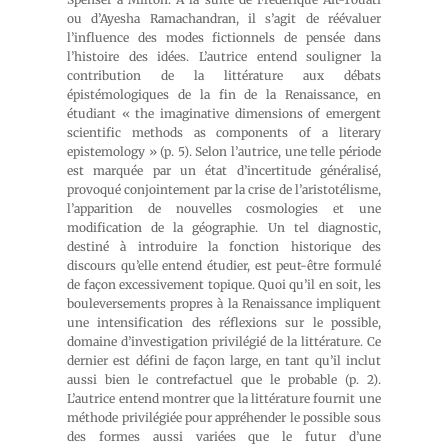
ou d’Ayesha Ramachandran, il s’agit de réévaluer
l’influence des modes fictionnels de pensée dans
l’histoire des idées. L’autrice entend souligner la
contribution de la littérature aux débats
épistémologiques de la fin de la Renaissance, en
étudiant «
the imaginative dimensions of emergent
scientific methods as components of a literary
epistemology
» (p. 5). Selon l’autrice, une telle période
est marquée par un état d’incertitude généralisé,
provoqué conjointement par la crise de l’aristotélisme,
l’apparition de nouvelles cosmologies et une
modification de la géographie. Un tel diagnostic,
destiné à introduire la fonction historique des
discours qu’elle entend étudier, est peut-être formulé
de façon excessivement topique. Quoi qu’il en soit, les
bouleversements propres à la Renaissance impliquent
une intensification des réflexions sur le possible,
domaine d’investigation privilégié de la littérature. Ce
dernier est défini de façon large, en tant qu’il inclut
aussi bien le contrefactuel que le probable (p. 2).
L’autrice entend montrer que la littérature fournit une
méthode privilégiée pour appréhender le possible sous
des formes aussi variées que le futur d’une