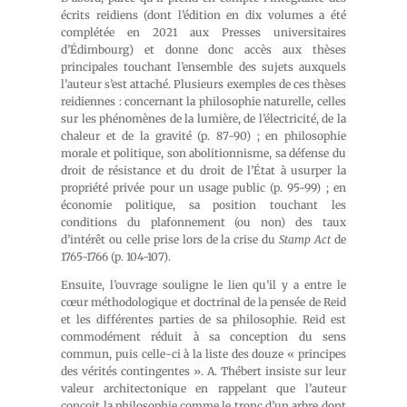
écrits reidiens (dont l’édition en dix volumes a été
complétée en 2021 aux Presses universitaires
d’Édimbourg) et donne donc accès aux thèses
principales touchant l’ensemble des sujets auxquels
l’auteur s’est attaché. Plusieurs exemples de ces thèses
reidiennes : concernant la philosophie naturelle, celles
sur les phénomènes de la lumière, de l’électricité, de la
chaleur et de la gravité (p. 87-90) ; en philosophie
morale et politique, son abolitionnisme, sa défense du
droit de résistance et du droit de l’État à usurper la
propriété privée pour un usage public (p. 95-99) ; en
économie politique, sa position touchant les
conditions du plafonnement (ou non) des taux
d’intérêt ou celle prise lors de la crise du
Stamp Act
de
1765-1766 (p. 104-107).
Ensuite, l’ouvrage souligne le lien qu’il y a entre le
cœur méthodologique et doctrinal de la pensée de Reid
et les différentes parties de sa philosophie. Reid est
commodément réduit à sa conception du sens
commun, puis celle-ci à la liste des douze « principes
des vérités contingentes ». A. Thébert insiste sur leur
valeur architectonique en rappelant que l’auteur
conçoit la philosophie comme le tronc d’un arbre dont