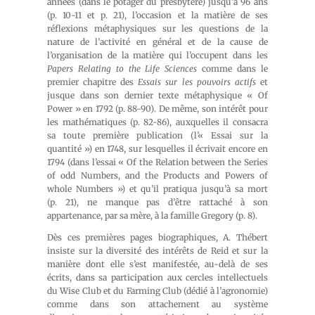
années (dans le potager du presbytère) jusqu’à 96 ans
(p. 10-11 et p. 21), l’occasion et la matière de ses
réflexions métaphysiques sur les questions de la
nature de l’activité en général et de la cause de
l’organisation de la matière qui l’occupent dans les
Papers Relating to the Life Sciences
comme dans le
premier chapitre des
Essais sur les pouvoirs actifs
et
jusque dans son dernier texte métaphysique « Of
Power » en 1792 (p. 88-90). De même, son intérêt pour
les mathématiques (p. 82-86), auxquelles il consacra
sa toute première publication (l’« Essai sur la
quantité ») en 1748, sur lesquelles il écrivait encore en
1794 (dans l’essai « Of the Relation between the Series
of odd Numbers, and the Products and Powers of
whole Numbers ») et qu’il pratiqua jusqu’à sa mort
(p. 21), ne manque pas d’être rattaché à son
appartenance, par sa mère, à la famille Gregory (p. 8).
Dès ces premières pages biographiques, A. Thébert
insiste sur la diversité des intérêts de Reid et sur la
manière dont elle s’est manifestée, au-delà de ses
écrits, dans sa participation aux cercles intellectuels
du Wise Club et du Farming Club (dédié à l’agronomie)
comme dans son attachement au système