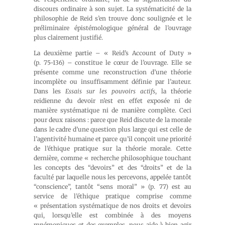
discours ordinaire à son sujet. La systématicité de la
philosophie de Reid s’en trouve donc soulignée et le
préliminaire épistémologique général de l’ouvrage
plus clairement justifié.
La deuxième partie – « Reid’s Account of Duty »
(p. 75-136) – constitue le cœur de l’ouvrage. Elle se
présente comme une reconstruction d’une théorie
incomplète ou insuffisamment définie par l’auteur.
Dans les
Essais sur les pouvoirs actifs
, la théorie
reidienne du devoir n’est en effet exposée ni de
manière systématique ni de manière complète. Ceci
pour deux raisons : parce que Reid discute de la morale
dans le cadre d’une question plus large qui est celle de
l’agentivité humaine et parce qu’il conçoit une priorité
de l’éthique pratique sur la théorie morale. Cette
dernière, comme « recherche philosophique touchant
les concepts des “devoirs” et des “droits” et de la
faculté par laquelle nous les percevons, appelée tantôt
“conscience”, tantôt “sens moral” » (p. 77) est au
service de l’éthique pratique comprise comme
« présentation systématique de nos droits et devoirs
qui, lorsqu’elle est combinée à des moyens
mnémoniques et des exemples, nous aide à bien agir