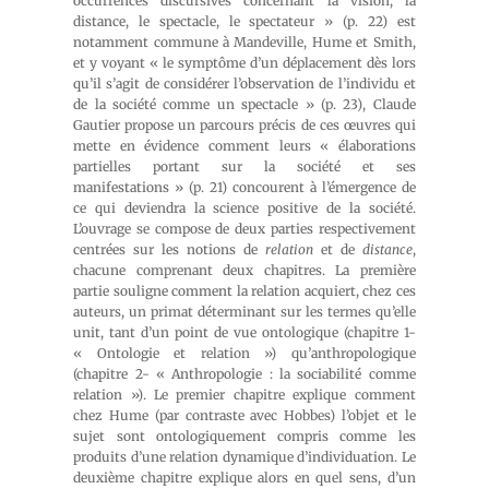
occurrences discursives concernant la vision, la
distance, le spectacle, le spectateur » (p. 22) est
notamment commune à Mandeville, Hume et Smith,
et y voyant « le symptôme d’un déplacement dès lors
qu’il s’agit de considérer l’observation de l’individu et
de la société comme un spectacle » (p. 23), Claude
Gautier propose un parcours précis de ces œuvres qui
mette en évidence comment leurs « élaborations
partielles portant sur la société et ses
manifestations » (p. 21) concourent à l’émergence de
ce qui deviendra la science positive de la société.
L’ouvrage se compose de deux parties respectivement
centrées sur les notions de
relation
et de
distance
,
chacune comprenant deux chapitres. La première
partie souligne comment la relation acquiert, chez ces
auteurs, un primat déterminant sur les termes qu’elle
unit, tant d’un point de vue ontologique (chapitre 1-
« Ontologie et relation ») qu’anthropologique
(chapitre 2- « Anthropologie : la sociabilité comme
relation »). Le premier chapitre explique comment
chez Hume (par contraste avec Hobbes) l’objet et le
sujet sont ontologiquement compris comme les
produits d’une relation dynamique d’individuation. Le
deuxième chapitre explique alors en quel sens, d’un