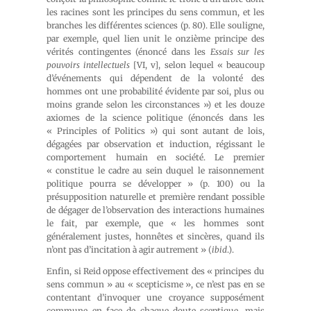
les racines sont les principes du sens commun, et les
branches les différentes sciences (p. 80). Elle souligne,
par exemple, quel lien unit le onzième principe des
vérités contingentes (énoncé dans les
Essais sur les
pouvoirs intellectuels
[VI, v], selon lequel « beaucoup
d’événements qui dépendent de la volonté des
hommes ont une probabilité évidente par soi, plus ou
moins grande selon les circonstances ») et les douze
axiomes de la science politique (énoncés dans les
« Principles of Politics ») qui sont autant de lois,
dégagées par observation et induction, régissant le
comportement humain en société. Le premier
« constitue le cadre au sein duquel le raisonnement
politique pourra se développer » (p. 100) ou la
présupposition naturelle et première rendant possible
de dégager de l’observation des interactions humaines
le fait, par exemple, que « les hommes sont
généralement justes, honnêtes et sincères, quand ils
n’ont pas d’incitation à agir autrement » (
ibid
.).
Enfin, si Reid oppose effectivement des « principes du
sens commun » au « scepticisme », ce n’est pas en se
contentant d’invoquer une croyance supposément
commune en face de chaque doute sceptique, mais