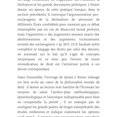
littérature et les grands documents politiques. J. Foster
donne un aperçu de cette pratique lorsque, dans la
section précédente, il convoque l’argumentation pro-
esclavagiste de la déclaration de sécession de
différents États confédérés pour montrer que ce débat
n’exemplifie pas un cas de désaccord moral profond,
mais l’opposition « des jugements moraux exacts des
abolitionnistes et des jugements vicieusement
erronés des esclavagistes » (p. 187). (3) Il faudrait enfin
compléter le langage des droits par celui des devoirs,
en insistant sur le fait qu’il s’agit de concepts
réciproques en ce sens que l’envers de toute
revendication de droit est l’attention portée à un
devoir correspondant.
Dans l’ensemble, l’ouvrage de James J. Foster ménage
un bon accès au cœur de la philosophie morale de
Reid : il donne au lecteur non familier de l’Écossais les
moyens de saisir l’arrière-plan méthodologique,
épistémologique et historique indispensable pour bien
en comprendre la portée ; il ne manque pas de
souligner les grands points de litiges interprétatifs des
études reidiennes et indique clairement les options
qu’il prend ; il propose une reconstruction actualisée