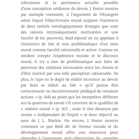
robustesse et la pertinence actuelle possible
d’une conception reidienne du devoir. J. Foster montre
par exemple comment, à l’argument de l’étrangeté
selon lequel l’objectivisme moral suppose l’existence
de deux entités ontologiquement étranges que sont
des raisons intrinsèquement motivantes et une
faculté de les percevoir, Reid répond en en appelant à
l’existence de fait et non problématique d’un sens
moral comme faculté rationnelle et active. Comme en
rendent compte l’expérience morale et le discours
moral, il n’y a rien de problématique aux faits de
percevoir des relations nécessaires entre les choses et
d’être motivé par une telle perception rationnelle. De
plus, le type ou le degré de réalité reconnue au devoir
par Reid se réduit au fait « qu’il puisse être
correctement ou incorrectement prédiqué de certaines
actions » (p. 148) au point que les interprètes diffèrent
sur la question de savoir s’il convient de le qualifier de
« réaliste moral » (p. 147) ; mais il n’en demeure pas
moins « indépendant de l’esprit » et donc objectif au
sens de J. L. Mackie. Ou encore, J. Foster montre
comment ce que Reid dit de l’erreur morale et du
développement moral offre une ressource pour
répondre à l’argument anti-objectiviste du caractère