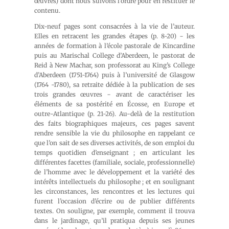
œuvres) dont nous suivons l’ordre pour en restituer le
contenu.
Dix-neuf pages sont consacrées à la vie de l’auteur.
Elles en retracent les grandes étapes (p. 8-20) − les
années de formation à l’école pastorale de Kincardine
puis au Marischal College d’Aberdeen, le pastorat de
Reid à New Machar, son professorat au King’s College
d’Aberdeen (1751-1764) puis à l’université de Glasgow
(1764 -1780), sa retraite dédiée à la publication de ses
trois grandes œuvres − avant de caractériser les
éléments de sa postérité en Écosse, en Europe et
outre-Atlantique (p. 21-26). Au-delà de la restitution
des faits biographiques majeurs, ces pages savent
rendre sensible la vie du philosophe en rappelant ce
que l’on sait de ses diverses activités, de son emploi du
temps quotidien d’enseignant ; en articulant les
différentes facettes (familiale, sociale, professionnelle)
de l’homme avec le développement et la variété des
intérêts intellectuels du philosophe ; et en soulignant
les circonstances, les rencontres et les lectures qui
furent l’occasion d’écrire ou de publier différents
textes. On souligne, par exemple, comment il trouva
dans le jardinage, qu’il pratiqua depuis ses jeunes