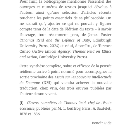
Pour finir, la bibliographie mentionne l’essentiel des
ouvrages et numéros de revues jusqu’ici dévolus à
l’auteur ainsi qu’une sélection d’articles récents
touchant les points essentiels de sa philosophie. On
ne saurait qu’y ajouter ce qui ne pouvait y figurer
compte tenu de la date de l’édition du texte − à savoir
l’ouvrage, tout récemment paru, de James Foster
(
Thomas Reid and the Defence of Duty
, Edinburgh
University Press, 2024) et celui, à paraître, de Terence
Cuneo (
Active Ethical Agency: Thomas Reid on Ethics
and Action
, Cambridge University Press).
Cette synthèse complète, sobre et efficace de la pensée
reidienne arrive à point nommé pour accompagner la
sortie prochaine des
Essais sur les pouvoirs intellectuels
de l’homme
(1785) qui viendra achever la nouvelle
traduction, chez Vrin, des trois œuvres publiées par
l’auteur de son vivant.
[1]
Œuvres complètes de Thomas Reid, chef de l’école
écossaise
, publiées par M. T. Jouffroy, Paris, A. Sautelet,
1828 et 1836.
Benoît Gide