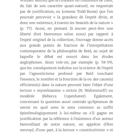
William Alston) que la croyance en l’existence de Dieu,
du fait de son caractère quasi-naturel, ne requerrait
pas de justification, ou (comme Todd Buras) que l’on
pourrait percevoir « la grandeur de l’esprit divin, et
donc son existence, à travers les beautés de la nature »
(p. 77). Aussi, en prenant là encore peut-être une
liberté (fort bienvenue selon nous) par rapport à
l’esprit originel de la collection, l’ouvrage donne accès
aux grands points de fracture de l’interprétation
contemporaine de la philosophie de Reid, au sujet de
laquelle le débat est nourri dans les études
anglophones. Ainsi voit-on, par exemple (p. 58-59),
que les conséquences induites sur la science de l’esprit
par l’agnosticisme professé par Reid touchant
l’essence, le nombre et la fonction de la ou des cause(s)
efficiente(s) dans la nature peuvent faire l’objet d’une
lecture « mystérianiste » stricte (N. Wolterstorff) ou
modérée (Rebecca Copenhaver). Également,
concernant la question aussi centrale qu’épineuse de
savoir en quel sens le sens commun se suffit
épistémologiquement à lui-même ou s’il gagne en
justification par la référence à l’existence d’un auteur
bienveillant de notre nature, on apprécie d’être
renvoyé, d’une part, à la lecture « constitutiviste » et