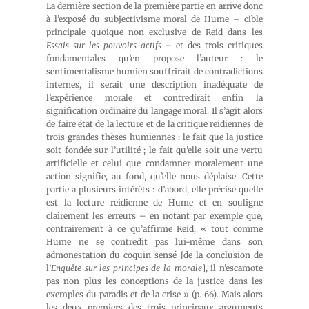
La dernière section de la première partie en arrive donc
à l’exposé du subjectivisme moral de Hume – cible
principale quoique non exclusive de Reid dans les
Essais sur les pouvoirs actifs
– et des trois critiques
fondamentales qu’en propose l’auteur : le
sentimentalisme humien souffrirait de contradictions
internes, il serait une description inadéquate de
l’expérience morale et contredirait enfin la
signification ordinaire du langage moral. Il s’agit alors
de faire état de la lecture et de la critique reidiennes de
trois grandes thèses humiennes : le fait que la justice
soit fondée sur l’utilité ; le fait qu’elle soit une vertu
artificielle et celui que condamner moralement une
action signifie, au fond, qu’elle nous déplaise. Cette
partie a plusieurs intérêts : d’abord, elle précise quelle
est la lecture reidienne de Hume et en souligne
clairement les erreurs – en notant par exemple que,
contrairement à ce qu’affirme Reid, « tout comme
Hume ne se contredit pas lui-même dans son
admonestation du coquin sensé [de la conclusion de
l’
Enquête sur les principes de la morale
], il n’escamote
pas non plus les conceptions de la justice dans les
exemples du paradis et de la crise » (p. 66). Mais alors
les deux premiers des trois principaux arguments