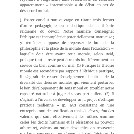
apparemment « interminable » du débat en cas de
désaccord moral.
J. Foster conclut son ouvrage en tirant trois leçons
d’ordre pédagogique ou didactique de la théorie
reidienne du devoir. Notre manière d’enseigner
l’éthique est incomplète et potentiellement mauvaise ;
y remédier suppose de repenser le but de la
philosophie et la place de la morale dans l’éducation –
laquelle doit être avant tout morale, selon Reid,
puisque tout le reste peut être mis indifféremment au
service du bien comme du mal. (1) Puisque la théorie
morale est secondaire par rapport à l’éthique pratique,
il s’agirait de cesser l’enseignement habituel de la
diversité des théories morales qui viennent perturber
le bon développement du sens moral ou troubler notre
capacité naturelle à juger des cas particuliers. (2) Il
s’agirait à l’inverse de développer un « projet d’éthique
pratique reidienne » (p. 192) consistant en une
entreprise non de justification mais de
description
des
valeurs qui sont effectivement les nôtres (comme
celles les droits humains et la résistance au pouvoir
arbitraire), valeurs au sujet desquelles on trouverait
un large consensus, en s’appuyant sur l’histoire, la