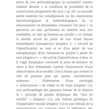
point de vue anthropologique, la sociabilité comme
relation devient « la condition de possibilité de la
constitution progressive des moi » (p. 25). La seconde
partie examine les conséquences ou les expressions
épistémologiques et méthodologiques de ce
renversement en demandant comment l’on peut « se
percevoir en tant qu’homme en relation avec son
semblable, en tant qu’homme en société » en évitant
le double écueil du point de vue d’une fausse
immédiateté introspective (chapitre 3- « L’écueil de
l’identification au moi ») et d’un point de vue
métaphysique divin fantasmé ou projeté à partir du
moi (chapitre 4- « L’écueil de l’identification à Dieu »).
Il s’agit d’expliquer comment la prise de distance en
vient à être thématisée comme l’instrument d’une
objectivation de la société. C’est à Hume que revient le
rôle de premier plan par quatre contributions
majeures : l’élaboration d’une ontologie
« relationniste » de l’objet et du sujet (chapitre 1.2),
une anthropologie des passions faisant de la relation
le « principe de genèse réciproque des “moi en
société” » (chapitre 2.2), une théorie génétique de
l’impartialité morale (chapitre 3.3) et une théorie de la
généralisation qui culmine dans la définition des