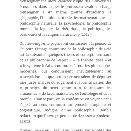
d’enseignement alors caractéristique des universités
écossaises dans lequel le professeur avait la charge
d’enseigner à un même groupe d’étudiants la
géographie, l’histoire naturelle, les mathématiques, la
philosophie naturelle, la psychologie, la philosophie
morale, la logique, la rhétorique, la politique, les
beaux-arts et la religion naturelle (p. 12-13).
Quatre-vingt-une pages sont consacrées à la pensée de
l’auteur. L’image commune de la philosophie de Reid
est la suivante : quelques thèses et concepts centraux
de sa philosophie de l’esprit − « la théorie idées » et
« le système idéal », communs à tous les philosophes
modernes, qui conduiraient inévitablement au
« scepticisme » que seules permettraient de dépasser
une juste analyse du jugement et l’identification des
« principes du sens commun » fournissant les
« axiomes » de la connaissance, de l’ontologie et de la
morale. D’autre part, on la condamne en voyant dans
l’appel au sens commun un procédé simpliste et
dogmatique, indigne d’une philosophie. Double
réduction que l’ouvrage permet de dépasser à plusieurs
égards.
D’abord, parce qu’il prend en compte l’intégralité des