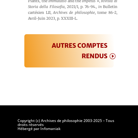
Plants, the
Immutatio
and the
Impetus
»,
Rivista di
Storia della Filosofia
, 2021/1, p. 76-94.,
in
Bulletin
cartésien LII,
Archives de philosophie
, tome 86-2,
Avril-Juin 2023, p. XXXIII-L.
AUTRES COMPTES
RENDUS
Copyright (c) Archives de philosophie 2003-2025 – Tous
droits réservés
Hébergé par Infomaniak