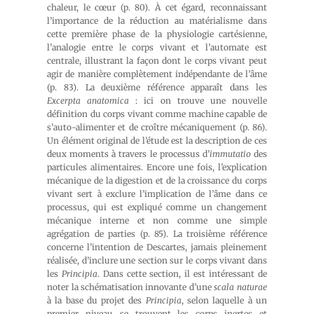
chaleur, le cœur (p. 80). À cet égard, reconnaissant
l’importance de la réduction au matérialisme dans
cette première phase de la physiologie cartésienne,
l’analogie entre le corps vivant et l’automate est
centrale, illustrant la façon dont le corps vivant peut
agir de manière complètement indépendante de l’âme
(p. 83). La deuxième référence apparaît dans les
Excerpta anatomica
: ici on trouve une nouvelle
définition du corps vivant comme machine capable de
s’auto-alimenter et de croître mécaniquement (p. 86).
Un élément original de l’étude est la description de ces
deux moments à travers le processus d’
immutatio
des
particules alimentaires. Encore une fois, l’explication
mécanique de la digestion et de la croissance du corps
vivant sert à exclure l’implication de l’âme dans ce
processus, qui est expliqué comme un changement
mécanique interne et non comme une simple
agrégation de parties (p. 85). La troisième référence
concerne l’intention de Descartes, jamais pleinement
réalisée, d’inclure une section sur le corps vivant dans
les
Principia
. Dans cette section, il est intéressant de
noter la schématisation innovante d’une
scala naturae
à la base du projet des
Principia
, selon laquelle à un
premier niveau se trouvent les corps inertes et