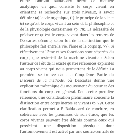
étude, Fabrizio Baldassarri décrit de manière
analytique en quoi consiste le corps vivant en
orientant sa recherche sur trois niveaux, à savoir
définir : (a) la vie organique, (b) le principe de la vie et
(c) ce qu’est le corps vivant au sein de la philosophie et
de la physiologie cartésiennes (p. 78). La nécessité de
préciser ce qu’est le corps vivant dans les œuvres de
Descartes découle, selon lui, de la distinction que le
philosophe fait entre la vie, l’âme et le corps (p. 77). Si
effectivement l’âme et ses fonctions sont séparées du
corps, que reste-t-il de la machine vivante ? Selon
l’auteur de l’étude, il existe quatre références explicites
au corps vivant qui nous permettent de le définir. La
première se trouve dans la Cinquième Partie du
Discours de la méthode
, où Descartes donne une
explication mécanique du mouvement du cœur et des
fonctions du corps en général. Dans cette première
référence, une considération préliminaire concerne la
distinction entre corps inertes et vivants (p. 79). Cette
clarification permet à F. Baldassarri de conclure, en
cohérence avec les prémisses de son étude, que les
corps vivants peuvent être définis comme ceux qui
possèdent une disposition physique, dont
l’automouvement est activé par une source centrale de