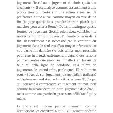
jugement électif ou « jugement de choix (
judicium
electionis
) ». Il est analysé comme l’assentiment à une
proposition qui porte sur une action à réaliser de
préférence à une autre, comme moyen en vue d’une
fin (je juge que je dois prendre le train plutôt que
marcher pour aller à Rome). De là, il distingue quatre
formes de jugement électif, selon deux variables : la
nécessité ou non du moyen ; l’ultimité ou non de la
fin. L’assentiment est nécessité par le contenu du
jugement dans le seul cas d’un moyen nécessaire en
vue d’une fin dernière (je dois aimer mon prochain
pour être heureux). Autrement, il dépend des raisons
pour et contre que mobilise l’intellect en faveur de
telle ou telle ligne de conduite. Cela relève de
jugements de second ordre, par lesquels l’être humain
peut « juger de son jugement (
de suo judicio judicare
)
». L’auteur reprend et approfondit la lecture d’U. Coope,
qui consiste à comprendre ce jugement réflexif, non
comme la reconsidération d’un jugement déjà établi,
mais comme une partie du processus délibératif qui y
mène.
Le choix est informé par le jugement, comme
l’expliquent les chapitres 4 et 5. Le jugement spécifie