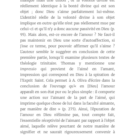
manque mais une union ; or la volonté divine est
réellement identique à la bonté divine qui est son
objet ; donc Dieu s’aime parfaitement lui-même.
L’identité réelle de la volonté divine à son objet
implique en outre qu’elle n’est pas réellement mue par
celui-ci et qu’il n’y a donc aucune passivité en Dieu (p.
95). Mais alors, est-ce encore de l’amour ? Ne faut-il
pas maintenir en Dieu une sorte d’autoaffection, si
j’ose ce terme, pour pouvoir affirmer qu’il s’aime ?
L’auteur semble le suggérer en conclusion de cette
première partie, lorsqu’il examine plusieurs textes de
théologie trinitaire. Thomas y mentionne une
impressio
qui provient de l’aimé en l’amant,
impression qui correspond en Dieu à la spiration de
l’Esprit Saint. Cela permet à A. Oliva d’écrire dans la
conclusion de l’ouvrage qu’« en [Dieu] l’amour
apparaît en son état pur ou le plus simple : il comporte
une action sur l’aimant de la part de l’aimé, qui
imprime quelque chose de lui dans la faculté aimante,
par manière de dire » (p. 275). Ainsi, l’épuration de
l’amour en Dieu n’élimine pas, tout compte fait,
l’essentielle réceptivité de l’aimant par rapport à l’objet
aimé, laquelle relève pourtant de notre manière de
signifier et ne saurait rigoureusement convenir à