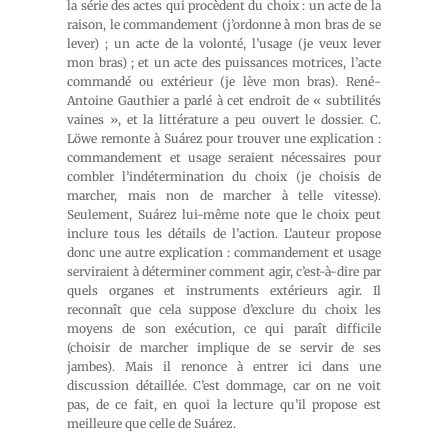
la série des actes qui procèdent du choix : un acte de la
raison, le commandement (j’ordonne à mon bras de se
lever) ; un acte de la volonté, l’usage (je veux lever
mon bras) ; et un acte des puissances motrices, l’acte
commandé ou extérieur (je lève mon bras). René-
Antoine Gauthier a parlé à cet endroit de « subtilités
vaines », et la littérature a peu ouvert le dossier. C.
Löwe remonte à Suárez pour trouver une explication :
commandement et usage seraient nécessaires pour
combler l’indétermination du choix (je choisis de
marcher, mais non de marcher à telle vitesse).
Seulement, Suárez lui-même note que le choix peut
inclure tous les détails de l’action. L’auteur propose
donc une autre explication : commandement et usage
serviraient à déterminer comment agir, c’est-à-dire par
quels organes et instruments extérieurs agir. Il
reconnaît que cela suppose d’exclure du choix les
moyens de son exécution, ce qui paraît difficile
(choisir de marcher implique de se servir de ses
jambes). Mais il renonce à entrer ici dans une
discussion détaillée. C’est dommage, car on ne voit
pas, de ce fait, en quoi la lecture qu’il propose est
meilleure que celle de Suárez.