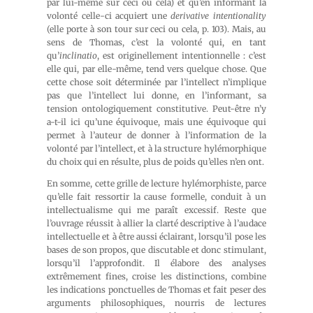
par lui-même sur ceci ou cela) et qu’en informant la
volonté celle-ci acquiert une
derivative intentionality
(elle porte à son tour sur ceci ou cela, p. 103). Mais, au
sens de Thomas, c’est la volonté qui, en tant
qu’
inclinatio
, est originellement intentionnelle : c’est
elle qui, par elle-même, tend vers quelque chose. Que
cette chose soit déterminée par l’intellect n’implique
pas que l’intellect lui donne, en l’informant, sa
tension ontologiquement constitutive. Peut-être n’y
a-t-il ici qu’une équivoque, mais une équivoque qui
permet à l’auteur de donner à l’information de la
volonté par l’intellect, et à la structure hylémorphique
du choix qui en résulte, plus de poids qu’elles n’en ont.
En somme, cette grille de lecture hylémorphiste, parce
qu’elle fait ressortir la cause formelle, conduit à un
intellectualisme qui me paraît excessif. Reste que
l’ouvrage réussit à allier la clarté descriptive à l’audace
intellectuelle et à être aussi éclairant, lorsqu’il pose les
bases de son propos, que discutable et donc stimulant,
lorsqu’il l’approfondit. Il élabore des analyses
extrêmement fines, croise les distinctions, combine
les indications ponctuelles de Thomas et fait peser des
arguments philosophiques, nourris de lectures