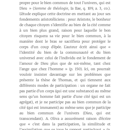
propre pour le bien commun de tout l’univers, qui est
Dieu » (
Somme de théologie
, Ia IIae, q. 109, a. 3, co.).
L’étude explique cette doctrine en mettant au jour ses
fondements aristotéliciens : pour Aristote, le bonheur
de chaque citoyen s’identifie au bien de la cité comme
à un bien plus grand, raison pour laquelle le bon
citoyen risquera sa vie pour le bien commun, à la
manière dont le bras se sacrifiera pour protéger le
corps d’un coup d’épée. L’auteur écrit ainsi que «
l’identité du bien de la communauté et du bien
universel avec celui de l’individu est le fondement de
l’amour de Dieu plus que de soi-même, tant chez
l’ange que chez l’homme » (p. 150). Ici, on pourrait
vouloir insister davantage sur les problèmes que
présente la thèse de Thomas, et qui tiennent aux
différents modes de participation : un organe ne fait
pas partie d’un corps (qui est une substance) au même
sens qu’un homme fait partie d’une cité (qui est un
agrégat), et je ne participe pas au bien commun de la
cité (qui est immanent) au même sens que je participe
au bien commun de l’univers (Dieu, qui est
transcendant). A. Oliva a assurément raison d’écrire
que « c’est dans la participation, la similitude et
l’assimilation que se joue le rapport partie/tout » (p.