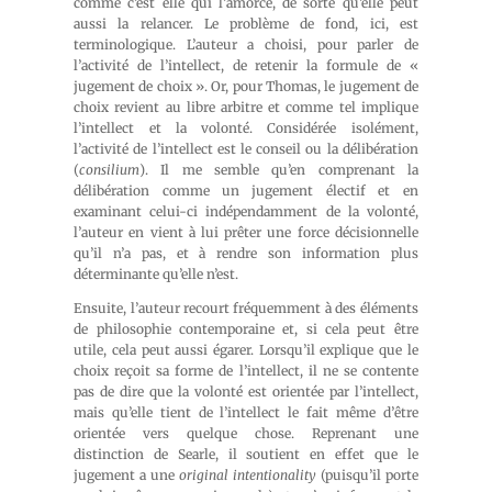
comme c’est elle qui l’amorce, de sorte qu’elle peut
aussi la relancer. Le problème de fond, ici, est
terminologique. L’auteur a choisi, pour parler de
l’activité de l’intellect, de retenir la formule de «
jugement de choix ». Or, pour Thomas, le jugement de
choix revient au libre arbitre et comme tel implique
l’intellect et la volonté. Considérée isolément,
l’activité de l’intellect est le conseil ou la délibération
(
consilium
). Il me semble qu’en comprenant la
délibération comme un jugement électif et en
examinant celui-ci indépendamment de la volonté,
l’auteur en vient à lui prêter une force décisionnelle
qu’il n’a pas, et à rendre son information plus
déterminante qu’elle n’est.
Ensuite, l’auteur recourt fréquemment à des éléments
de philosophie contemporaine et, si cela peut être
utile, cela peut aussi égarer. Lorsqu’il explique que le
choix reçoit sa forme de l’intellect, il ne se contente
pas de dire que la volonté est orientée par l’intellect,
mais qu’elle tient de l’intellect le fait même d’être
orientée vers quelque chose. Reprenant une
distinction de Searle, il soutient en effet que le
jugement a une
original intentionality
(puisqu’il porte