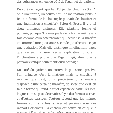
des puissances en jeu, du côté de l’agent et du patient.
Du côté de l’agent, qui fait l’objet des chapitres 3 et 4,
on a une forme, un pouvoir et une inclination (dans le
feu : la forme de la chaleur, le pouvoir de chauffer et
une inclination à chauffer). Selon G. Frost, il y a ici
deux principes distincts. Elle identifie forme et
pouvoir, puisque Thomas parle de la forme même à la
fois comme d’un acte premier qui actualise la matière
et comme d’une puissance seconde qui s’actualise par
une opération. Mais elle distingue l’inclination, parce
que celle-ci a une vertu explicative propre :
l’inclination explique que l’agent
agit
, alors que le
pouvoir explique seulement qu’il
peut
agir.
Du côté du patient, on trouve la puissance passive.
Son principe, c’est la matière, mais le chapitre 5
montre que c’est, plus précisément, la matière
disposée d’une certaine manière, de sorte que c’est en
fait la forme qui rend le sujet capable de pâtir. Dès lors,
la question se pose de savoir s’il y a des formes actives
et d’autres passives. L’auteur répond que les mêmes
formes sont à la fois actives et passives sous des
rapports distincts : la chaleur est active en ce qu’elle
permet à l’eau de cuire les pâtes, passive en ce qu’elle