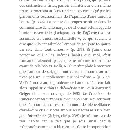
des distinctions fines, parfois à l’intérieur d’un même
texte, permettant au lecteur de ne pas être piégé par les
glissements occasionnels de l’Aquinate d’une union à
l’autre (p. 228). La pointe du propos se situe dans le
commentaire de la remarque de Thomas selon laquelle
l’union essentielle (l’adaptation de l’
affectus
) « est
assimilée à l’union substantielle », ce qui revient à
dire que « la causalité de l’amour de soi joue toujours
un rôle dans tout amour » (p. 235). Si j’aime une
personne qui a les mêmes habits que moi, c’est
fondamentalement parce que je m’aime moi-même
ayant de tels habits. De là, A. Oliva s’emploie à montrer
que l’amour de soi, qui motive tout amour d’autrui,
n’est pas un « repliement sur soi-même » (p. 239).
Voilà, à nouveau, le problème de l’amour. L’auteur fait
alors appel aux thèses défendues par Louis-Bertrand
Geiger dans son ouvrage de 1952,
Le Problème de
l’amour chez saint Thomas d’Aquin
, où celui-ci soutient
que l’amour de soi est un amour de bienveillance,
c’est-à-dire que « notre amour ici s’adresse à un bien
pour lui-même
» (Geiger, cité p. 239) : je m’aime avec de
tels habits car le fait que je sois ainsi habillé
m’apparaît comme un bien en soi. Cette interprétation