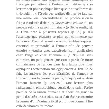
théologie permettent à l’auteur de justifier que sa
lecture soit philosophique bien qu’elle suive l’ordre du
théologien : « l’étude des réalités divines se fait par
une même voie : descendante si l’on procède selon la
foi ; ascendante d’abord
et descendante ensuite
si l’on
procède selon la raison humaine » (p. 36, je souligne).
A. Oliva note à plusieurs reprises (p. 95, p. 113)
l’avantage que présente ce plan qui commence par
l’amour en Dieu : il permet de saisir d’emblée ce qui est
essentiel et primordial à l’amour afin de pouvoir
ensuite « étudier avec exactitude [son] application
chez l’ange et chez l’homme » (p. 95). En sens
contraire, on peut penser que c’est à partir de notre
connaissance de l’amour dans la créature que nous
appliquons cette notion analogiquement à Dieu. Et, de
fait, les analyses les plus détaillées de l’amour se
trouvent dans la troisième partie, lorsqu’y est analysé
l’amour humain (p. 209-240). Une lecture plus
radicalement philosophique aurait donc suivi l’ordre
premier de la raison humaine et choisi de gravir la
pente des créatures à Dieu. Mais c’eût été reconstruire
la pensée d’un Aquinate fictif plutôt que donner à lire
celle de Thomas lui-même.