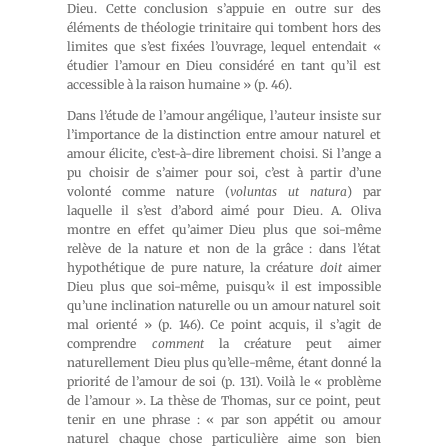
Dieu. Cette conclusion s’appuie en outre sur des
éléments de théologie trinitaire qui tombent hors des
limites que s’est fixées l’ouvrage, lequel entendait «
étudier l’amour en Dieu considéré en tant qu’il est
accessible à la raison humaine » (p. 46).
Dans l’étude de l’amour angélique, l’auteur insiste sur
l’importance de la distinction entre amour naturel et
amour élicite, c’est-à-dire librement choisi. Si l’ange a
pu choisir de s’aimer pour soi, c’est à partir d’une
volonté comme nature (
voluntas ut natura
) par
laquelle il s’est d’abord aimé pour Dieu. A. Oliva
montre en effet qu’aimer Dieu plus que soi-même
relève de la nature et non de la grâce : dans l’état
hypothétique de pure nature, la créature
doit
aimer
Dieu plus que soi-même, puisqu’« il est impossible
qu’une inclination naturelle ou un amour naturel soit
mal orienté » (p. 146). Ce point acquis, il s’agit de
comprendre
comment
la créature peut aimer
naturellement Dieu plus qu’elle-même, étant donné la
priorité de l’amour de soi (p. 131). Voilà le « problème
de l’amour ». La thèse de Thomas, sur ce point, peut
tenir en une phrase : « par son appétit ou amour
naturel chaque chose particulière aime son bien