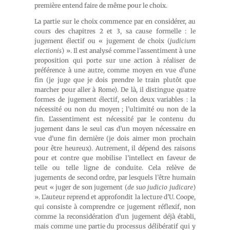
première entend faire de même pour le choix.
La partie sur le choix commence par en considérer, au
cours des chapitres 2 et 3, sa cause formelle : le
jugement électif ou « jugement de choix (
judicium
electionis
) ». Il est analysé comme l’assentiment à une
proposition qui porte sur une action à réaliser de
préférence à une autre, comme moyen en vue d’une
fin (je juge que je dois prendre le train plutôt que
marcher pour aller à Rome). De là, il distingue quatre
formes de jugement électif, selon deux variables : la
nécessité ou non du moyen ; l’ultimité ou non de la
fin. L’assentiment est nécessité par le contenu du
jugement dans le seul cas d’un moyen nécessaire en
vue d’une fin dernière (je dois aimer mon prochain
pour être heureux). Autrement, il dépend des raisons
pour et contre que mobilise l’intellect en faveur de
telle ou telle ligne de conduite. Cela relève de
jugements de second ordre, par lesquels l’être humain
peut « juger de son jugement (
de suo judicio judicare
)
». L’auteur reprend et approfondit la lecture d’U. Coope,
qui consiste à comprendre ce jugement réflexif, non
comme la reconsidération d’un jugement déjà établi,
mais comme une partie du processus délibératif qui y