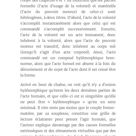
l’objet des chapitres 6 et 7. Ils montrent que les parties
formelle (l’acte d’usage de la volonté) et matérielle
(l’acte du pouvoir moteur) de celui-ci sont
hétérogènes, à deux titres. D’abord, l’acte de la volonté
s’accomplit instantanément alors que celui qui est
commandé s’accomplit successivement. Ensuite,
l’acte de la volonté est un acte immanent, donc
inhérent à la volonté, alors que l’acte du pouvoir
moteur est transitif, donc inhérent au corps mû
(lorsqu’il s’agit d’un acte corporel). Ainsi, l’acte
commandé est un composé hylémorphique hors-
norme, alors que l’acte formel est absent à la fois du
déroulement et du sujet de l’acte dont il est censé être
la forme.
Arrivé en bout de chaîne, on voit qu’il n’y a d’union
hylémorphique qu’entre les deux dernières parties de
l’acte humain, et que celle-ci est si singulière qu’elle
ne peut être « hylémorphique » qu’en un sens
minimal. Il n’en reste pas moins que le couple forme-
matière, par sa souplesse, constitue une grille de
lecture éclairante pour penser l’agir humain, que
l’auteur explique davantage par des causes formelles
extrinsèques et des rémanences virtuelles que par des