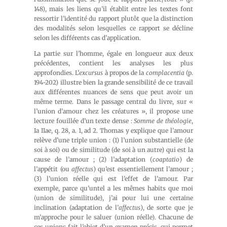
148), mais les liens qu’il établit entre les textes font
ressortir l’identité du rapport plutôt que la distinction
des modalités selon lesquelles ce rapport se décline
selon les différents cas d’application.
La partie sur l’homme, égale en longueur aux deux
précédentes, contient les analyses les plus
approfondies. L’
excursus
à propos de la
complacentia
(p.
194-202) illustre bien la grande sensibilité de ce travail
aux différentes nuances de sens que peut avoir un
même terme. Dans le passage central du livre, sur «
l’union d’amour chez les créatures », il propose une
lecture fouillée d’un texte dense :
Somme de théologie
,
Ia IIae, q. 28, a. 1, ad 2. Thomas y explique que l’amour
relève d’une triple union : (1) l’union substantielle (de
soi à soi) ou de similitude (de soi à un autre) qui est la
cause de l’amour ; (2) l’adaptation (
coaptatio
) de
l’appétit (ou
affectus
) qu’est essentiellement l’amour ;
(3) l’union réelle qui est l’effet de l’amour. Par
exemple, parce qu’untel a les mêmes habits que moi
(union de similitude), j’ai pour lui une certaine
inclination (adaptation de l’
affectus
), de sorte que je
m’approche pour le saluer (union réelle). Chacune de
ces unions fait l’objet d’un examen précis, qui permet