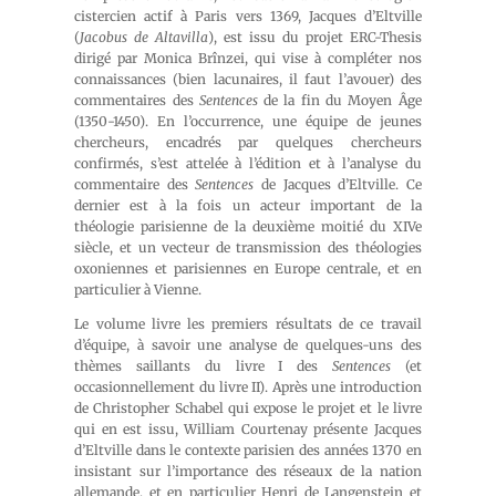
cistercien actif à Paris vers 1369, Jacques d’Eltville
(
Jacobus de Altavilla
), est issu du projet ERC-Thesis
dirigé par Monica Brînzei, qui vise à compléter nos
connaissances (bien lacunaires, il faut l’avouer) des
commentaires des
Sentences
de la fin du Moyen Âge
(1350-1450). En l’occurrence, une équipe de jeunes
chercheurs, encadrés par quelques chercheurs
confirmés, s’est attelée à l’édition et à l’analyse du
commentaire des
Sentences
de Jacques d’Eltville. Ce
dernier est à la fois un acteur important de la
théologie parisienne de la deuxième moitié du XIVe
siècle, et un vecteur de transmission des théologies
oxoniennes et parisiennes en Europe centrale, et en
particulier à Vienne.
Le volume livre les premiers résultats de ce travail
d’équipe, à savoir une analyse de quelques-uns des
thèmes saillants du livre I des
Sentences
(et
occasionnellement du livre II). Après une introduction
de Christopher Schabel qui expose le projet et le livre
qui en est issu, William Courtenay présente Jacques
d’Eltville dans le contexte parisien des années 1370 en
insistant sur l’importance des réseaux de la nation
allemande, et en particulier Henri de Langenstein et