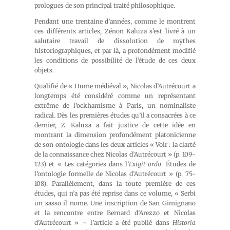
prologues de son principal traité philosophique.
Pendant une trentaine d’années, comme le montrent
ces différents articles, Zénon Kaluza s’est livré à un
salutaire travail de dissolution de mythes
historiographiques, et par là, a profondément modifié
les conditions de possibilité de l’étude de ces deux
objets.
Qualifié de « Hume médiéval », Nicolas d’Autrécourt a
longtemps été considéré comme un représentant
extrême de l’ockhamisme à Paris, un nominaliste
radical. Dès les premières études qu’il a consacrées à ce
dernier, Z. Kaluza a fait justice de cette idée en
montrant la dimension profondément platonicienne
de son ontologie dans les deux articles « Voir : la clarté
de la connaissance chez Nicolas d’Autrécourt » (p. 109-
123) et « Les catégories dans l’
Exigit ordo
. Études de
l’ontologie formelle de Nicolas d’Autrécourt » (p. 75-
108). Parallèlement, dans la toute première de ces
études, qui n’a pas été reprise dans ce volume, « Serbi
un sasso il nome. Une inscription de San Gimignano
et la rencontre entre Bernard d’Arezzo et Nicolas
d’Autrécourt » – l’article a été publié dans
Historia