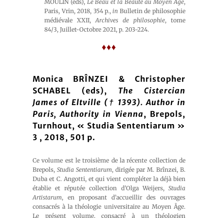
MOULIN (éds),
Le Beau et la Beauté au Moyen Âge
,
Paris, Vrin, 2018, 354 p.,
in
Bulletin de philosophie
médiévale XXII,
Archives de philosophie
, tome
84/3, Juillet-Octobre 2021, p. 203-224.
♦♦♦
Monica BRÎNZEI & Christopher
SCHABEL (eds),
The Cistercian
James of Eltville († 1393). Author in
Paris, Authority in Vienna
, Brepols,
Turnhout, « Studia Sententiarum »
3 , 2018, 501 p.
Ce volume est le troisième de la récente collection de
Brepols,
Studia Sententiarum
, dirigée par M. Brînzei, B.
Duba et C. Angotti, et qui vient compléter la déjà bien
établie et réputée collection d’Olga Weijers,
Studia
Artistarum
, en proposant d’accueillir des ouvrages
consacrés à la théologie universitaire au Moyen Âge.
Le présent volume, consacré à un théologien