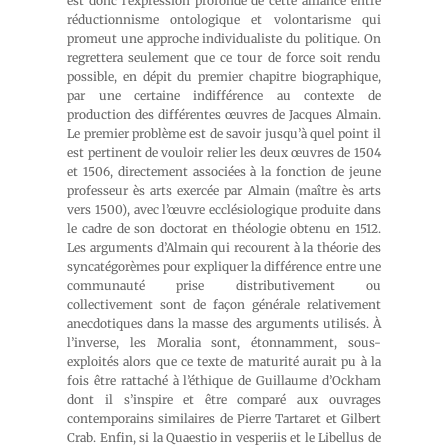
est donc l’expression profonde de cette alliance entre
réductionnisme ontologique et volontarisme qui
promeut une approche individualiste du politique. On
regrettera seulement que ce tour de force soit rendu
possible, en dépit du premier chapitre biographique,
par une certaine indifférence au contexte de
production des différentes œuvres de Jacques Almain.
Le premier problème est de savoir jusqu’à quel point il
est pertinent de vouloir relier les deux œuvres de 1504
et 1506, directement associées à la fonction de jeune
professeur ès arts exercée par Almain (maître ès arts
vers 1500), avec l’œuvre ecclésiologique produite dans
le cadre de son doctorat en théologie obtenu en 1512.
Les arguments d’Almain qui recourent à la théorie des
syncatégorèmes pour expliquer la différence entre une
communauté prise distributivement ou
collectivement sont de façon générale relativement
anecdotiques dans la masse des arguments utilisés. À
l’inverse, les Moralia sont, étonnamment, sous-
exploités alors que ce texte de maturité aurait pu à la
fois être rattaché à l’éthique de Guillaume d’Ockham
dont il s’inspire et être comparé aux ouvrages
contemporains similaires de Pierre Tartaret et Gilbert
Crab. Enfin, si la Quaestio in vesperiis et le Libellus de