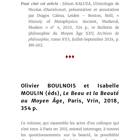
Pour citer cet article
: Zénon KALUZA, L’Ontologie de
Nicolas d’Autrécourt, présentation et annotation
par Dragos Calma, Leiden – Boston, Brill, «
History of Metaphysics: Ancient, Medieval,
Modern » n° 4, 2023, 324 p.,
in
Bulletin de
philosophie du Moyen Âge XXV,
Archives de
philosophie
, tome 87/3, Juillet-Septembre 2024, p.
199-202.
♦♦♦
Olivier BOULNOIS et Isabelle
MOULIN (éds),
Le Beau et la Beauté
au Moyen Âge
, Paris, Vrin, 2018,
354 p.
Ce volume, qui rassemble les actes d’un colloque qui
s’est tenu à Paris en 2011, entend interroger, à travers
les questionnements sur la beauté, la possibilité