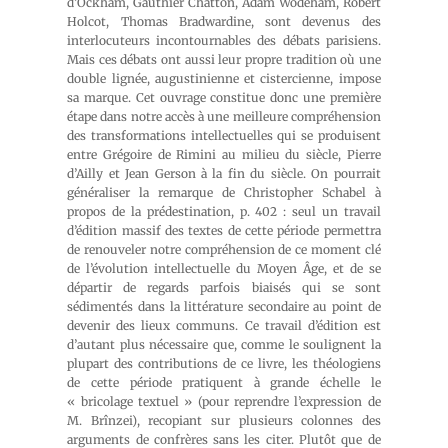
d’Ockham, Gauthier Chatton, Adam Wodeham, Robert
Holcot, Thomas Bradwardine, sont devenus des
interlocuteurs incontournables des débats parisiens.
Mais ces débats ont aussi leur propre tradition où une
double lignée, augustinienne et cistercienne, impose
sa marque. Cet ouvrage constitue donc une première
étape dans notre accès à une meilleure compréhension
des transformations intellectuelles qui se produisent
entre Grégoire de Rimini au milieu du siècle, Pierre
d’Ailly et Jean Gerson à la fin du siècle. On pourrait
généraliser la remarque de Christopher Schabel à
propos de la prédestination, p. 402 : seul un travail
d’édition massif des textes de cette période permettra
de renouveler notre compréhension de ce moment clé
de l’évolution intellectuelle du Moyen Âge, et de se
départir de regards parfois biaisés qui se sont
sédimentés dans la littérature secondaire au point de
devenir des lieux communs. Ce travail d’édition est
d’autant plus nécessaire que, comme le soulignent la
plupart des contributions de ce livre, les théologiens
de cette période pratiquent à grande échelle le
« bricolage textuel » (pour reprendre l’expression de
M. Brînzei), recopiant sur plusieurs colonnes des
arguments de confrères sans les citer. Plutôt que de