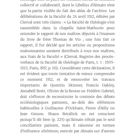
collectif et collaboratif, dont le Libellus d’Almain n’est
que la partie visible du fait des aléas de l’archive. Les
délibérations de la Faculté du 24 avril 1512, éditées par
Clerval sont très claires : « La Faculté de théologie s’est
rassemblée dans la chapelle Saint-Mathurin pour
entendre le rapport de nos maîtres députés à l’examen
du livre de frère Thomas de Vio ; une fois fait ce
rapport, il fut décidé que les articles ou propositions
malsonnantes seraient distribués à tous nos maîtres,
aux frais de la Faculté » (Clerval, Registre des procès-
verbaux de la Faculté de théologie de Paris, t. 1 : 1505-
1523, Paris, 1917, p. 111). Considérant cette déclaration, il
est évident que toute tentative de mieux comprendre
ce moment 1512, et de renouveler les travaux
importants de Quentin Skinner, Francis Oakley,
Annabell Brett, Olivier de la Brosse ou Frédéric Gabriel,
doit s’efforcer de reconstruire le contexte des débats
ecclésiologiques parisiens, au-delà des références
habituelles à Guillaume d’Ockham, Pierre d’Ailly ou
Jean Gerson. Shaun Retallick en est conscient
puisqu’il dit bien (p. 225) qu’Almain n’était pas le seul
conciliariste parisien, mais il raisonne en termes
d’influence ultérieure, exercée par Almain sur d’autres