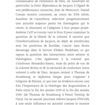
connaissance de l’existence de Dieu, en montrant en
particulier la forte dépendance de Jacques à l’égard de
son prédécesseur cistercien, Jean de Mirecourt. Daniel
Coman montre comment, au cours du XIVe siècle,
Anselme de Canterbury redevient progressivement
une autorité majeure parmi les théologiens qui le
citent, le résument et l’adaptent à leur propre projet.
Andrew Cuff se tourne vers le livre II pour examiner la
question de la liberté de la volonté. Il montre que
l’intellectualisme de Jacques, en dépit de similitudes
avec les positions de Buridan, s’ancre sans doute
davantage dans la lecture d’Adam Wodeham, ce qui
repose la question des interactions entre artiens et
théologiens. C’est également à la volonté que
s’intéresse Alexandra Baneu, mais du point de vue de
la volonté divine et de la nécessité de conformer notre
volonté à celle de Dieu. Jacques revient à Thomas de
Strasbourg et Alphonse Vargas pour s’opposer à
Grégoire de Rimini, ce qui met en évidence encore une
fois l’importance de la théologie des Augustiniens à
Paris entre la fin des années 1330 et la fin des années
1360 (de Thomas de Strasbourg à Henri Totting de
Oyta). On ne saurait pourtant réduire Jacques d’Eltville
à une seule influence ou autorité comme le montre