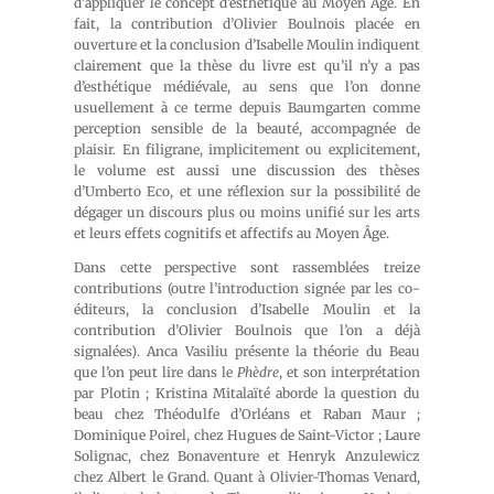
d’appliquer le concept d’esthétique au Moyen Âge. En
fait, la contribution d’Olivier Boulnois placée en
ouverture et la conclusion d’Isabelle Moulin indiquent
clairement que la thèse du livre est qu’il n’y a pas
d’esthétique médiévale, au sens que l’on donne
usuellement à ce terme depuis Baumgarten comme
perception sensible de la beauté, accompagnée de
plaisir. En filigrane, implicitement ou explicitement,
le volume est aussi une discussion des thèses
d’Umberto Eco, et une réflexion sur la possibilité de
dégager un discours plus ou moins unifié sur les arts
et leurs effets cognitifs et affectifs au Moyen Âge.
Dans cette perspective sont rassemblées treize
contributions (outre l’introduction signée par les co-
éditeurs, la conclusion d’Isabelle Moulin et la
contribution d’Olivier Boulnois que l’on a déjà
signalées). Anca Vasiliu présente la théorie du Beau
que l’on peut lire dans le
Phèdre
, et son interprétation
par Plotin ; Kristina Mitalaïté aborde la question du
beau chez Théodulfe d’Orléans et Raban Maur ;
Dominique Poirel, chez Hugues de Saint-Victor ; Laure
Solignac, chez Bonaventure et Henryk Anzulewicz
chez Albert le Grand. Quant à Olivier-Thomas Venard,