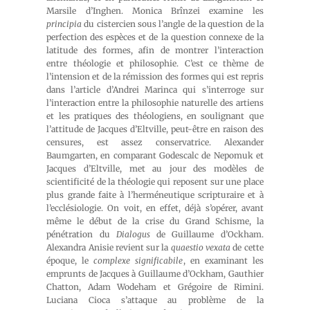
Marsile d’Inghen. Monica Brînzei examine les
principia
du cistercien sous l’angle de la question de la
perfection des espèces et de la question connexe de la
latitude des formes, afin de montrer l’interaction
entre théologie et philosophie. C’est ce thème de
l’intension et de la rémission des formes qui est repris
dans l’article d’Andrei Marinca qui s’interroge sur
l’interaction entre la philosophie naturelle des artiens
et les pratiques des théologiens, en soulignant que
l’attitude de Jacques d’Eltville, peut-être en raison des
censures, est assez conservatrice. Alexander
Baumgarten, en comparant Godescalc de Nepomuk et
Jacques d’Eltville, met au jour des modèles de
scientificité de la théologie qui reposent sur une place
plus grande faite à l’herméneutique scripturaire et à
l’ecclésiologie. On voit, en effet, déjà s’opérer, avant
même le début de la crise du Grand Schisme, la
pénétration du
Dialogus
de Guillaume d’Ockham.
Alexandra Anisie revient sur la
quaestio vexata
de cette
époque, le
complexe significabile
, en examinant les
emprunts de Jacques à Guillaume d’Ockham, Gauthier
Chatton, Adam Wodeham et Grégoire de Rimini.
Luciana Cioca s’attaque au problème de la