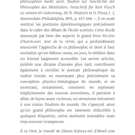
philosophiae medii aevii. Studien zur Geschichte der
Philosophie des Mittelalters. Festschrift für Kurt Flasch
zu seinem 60 Geburtstag
, éd. B. Mojisch et O. Pluta, t. 1,
Amsterdam-Philadelphia, 1991, p. 437-466 –, il en avait
restitué les positions épistémologiques précisément
dans le cadre des débats de l’école scotiste. Cette étude
annonçait par bien des aspects le grand livre
Nicolas
d’Autrécourt. Ami de la vérité
, qui a profondément
renouvelé l’approche de ce philosophe, et dont il faut
souhaiter qu’un éditeur osera, un jour, le rééditer dans
un format largement accessible. Les autres articles,
publiés une dizaine d’années plus tard, contribuent
également à rectifier le portrait philosophique du
maître lorrain en examinant plus précisément sa
conception physico-théologique du monde, et en
montrant, notamment, comment en reprenant
implicitement des sources averroïstes, il parvient à
allier, de façon assez curieuse, un atomisme mécaniste
à une vision finaliste du monde. On s’aperçoit ainsi
qu’un grand philosophe est rarement réductible à
quelques étiquettes, certes aisément maniables mais
trop souvent trompeuses.
À ce titre, le travail de Zénon Kaluza est d’abord une