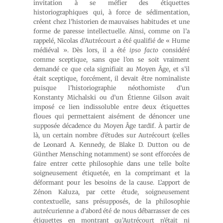
invitation à se méfier des étiquettes
historiographiques qui, à force de sédimentation,
créent chez l’historien de mauvaises habitudes et une
forme de paresse intellectuelle. Ainsi, comme on l’a
rappelé, Nicolas d’Autrécourt a été qualifié de « Hume
médiéval ». Dès lors, il a été
ipso facto
considéré
comme sceptique, sans que l’on se soit vraiment
demandé ce que cela signifiait au Moyen Âge, et s’il
était sceptique, forcément, il devait être nominaliste
puisque l’historiographie néothomiste d’un
Konstanty Michalski ou d’un Étienne Gilson avait
imposé ce lien indissoluble entre deux étiquettes
floues qui permettaient aisément de dénoncer une
supposée décadence du Moyen Âge tardif. À partir de
là, un certain nombre d’études sur Autrécourt (celles
de Leonard A. Kennedy, de Blake D. Dutton ou de
Günther Mensching notamment) se sont efforcées de
faire entrer cette philosophie dans une telle boîte
soigneusement étiquetée, en la comprimant et la
déformant pour les besoins de la cause. L’apport de
Zénon Kaluza, par cette étude, soigneusement
contextuelle, sans présupposés, de la philosophie
autrécurienne a d’abord été de nous débarrasser de ces
étiquettes en montrant qu’Autrécourt n’était ni