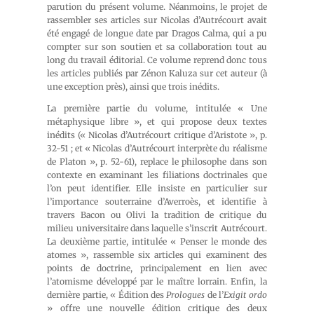
parution du présent volume. Néanmoins, le projet de
rassembler ses articles sur Nicolas d’Autrécourt avait
été engagé de longue date par Dragos Calma, qui a pu
compter sur son soutien et sa collaboration tout au
long du travail éditorial. Ce volume reprend donc tous
les articles publiés par Zénon Kaluza sur cet auteur (à
une exception près), ainsi que trois inédits.
La première partie du volume, intitulée « Une
métaphysique libre », et qui propose deux textes
inédits (« Nicolas d’Autrécourt critique d’Aristote », p.
32-51 ; et « Nicolas d’Autrécourt interprète du réalisme
de Platon », p. 52-61), replace le philosophe dans son
contexte en examinant les filiations doctrinales que
l’on peut identifier. Elle insiste en particulier sur
l’importance souterraine d’Averroès, et identifie à
travers Bacon ou Olivi la tradition de critique du
milieu universitaire dans laquelle s’inscrit Autrécourt.
La deuxième partie, intitulée « Penser le monde des
atomes », rassemble six articles qui examinent des
points de doctrine, principalement en lien avec
l’atomisme développé par le maître lorrain. Enfin, la
dernière partie, « Édition des
Prologues
de l’
Exigit ordo
» offre une nouvelle édition critique des deux