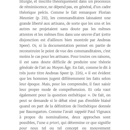
liturgie, et inscrite théoriquement dans un processus
de réminiscence, ne dépend pas, en général, d’un cadre
théorique précis. Comme le fait remarquer Florian
Meunier (p. 211), les commanditaires laissaient une
grande liberté aux artisans, de sorte que les uns et les
autres ne projetaient sans doute pas les mêmes
attentes et les mêmes fins dans une œuvre d’art (cette
disjonction est d’ailleurs bien montrée par Andreas
Speer). Or, si la documentation permet en partie de
reconstruire le point de vue des commanditaires, c’est
moins le cas pour les artisans. Pour toutes ces raisons,
il est sans doute difficile de produire une théorie
générale de l’art au Moyen Âge. En fait, comme le dit à
très juste titre Andreas Speer (p. 226), « il est évident
que les hommes jugent différemment les faits selon
leur époque. Mais, pour les comprendre, il faut saisir
leur propre mode de compréhension. Et cela vaut
également pour la question esthétique ». De fait, on
peut se demande si le débat n’est pas d’emblée biaisé
quand on part de la définition de l’esthétique donnée
par Baumgarten. Comme l’avait rappelé Paul Vignaux
à propos du nominalisme, deux approches sont
possibles, l’une
a priori
, qui détermine ce que signifie
pour nous
tel ou tel concept ou mouvement