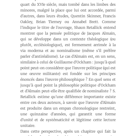
quart du XVIe siècle, mais tombé dans les limbes des
minores, malgré la place que lui ont accordée, parmi
d’autres, dans leurs études, Quentin Skinner, Francis
Oakley, Brian Tierney ou Annabel Brett. Comme
l’indique le titre de l’ouvrage, Shaun Retallick entend
montrer que la pensée politique de Jacques Almain,
qui se développe dans un contexte théologique (ou
plutôt, ecclésiologique), est fermement arrimée à la
via moderna et au nominalisme (même s’il préfère
parler d’antiréalisme). Le cas d’Almain est, en un sens,
similaire à celui de Guillaume d’Ockham : jusqu’à quel
point peut-on considérer que l’œuvre politique (qui est
une œuvre militante) est fondée sur les principes
énoncés dans l’œuvre philosophique ? En quel sens et
jusqu’à quel point la philosophie politique d’Ockham
et d’Almain peut-elle être qualifiée de nominaliste ? S.
Retallick estime qu’une différence importante existe
entre ces deux auteurs, à savoir que l’œuvre d’Almain
est produite dans un empan chronologique restreint,
une quinzaine d’années, qui garantit une forme
d’unité et de systématicité et légitime cette lecture
unitaire.
Dans cette perspective, après un chapitre qui fait la