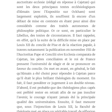
auctoritate ecclesie (rédigé en réponse à Cajetan) qui
sont les deux principaux textes ecclésiologiques
d’Almain (avec l’Expositio sur Ockham) sont
largement exploités, ils souffrent là encore d’un
défaut de mise en contexte en étant pour ainsi dire
considérés comme des traités autonomes de
philosophie politique. Or ce sont, en particulier le
Libellus, des textes de circonstances. Il faut rappeler,
en effet, qu’à la suite de la difficile mise en place par
Louis XII du concile de Pise et de la réaction papale, à
travers notamment la publication en novembre 1511 de
l’Auctoritas Pape et Concilii sive Ecclesia comparata de
Cajetan, les pères conciliaires et le roi de France
pressent l’université de réagir et de se prononcer en
faveur du concile. On met en avant, en général, le fait
qu’Almain a été choisi pour répondre à Cajetan parce
qu’il était le plus brillant théologien du moment. En
fait, il faut pondérer ce jugement à un double niveau.
D’abord, il est probable que des théologiens plus capés
ont préféré rester en retrait afin de ne pas insulter
l’avenir, le courage n’ayant jamais été la principale
qualité des universitaires. Ensuite, il faut mesurer
que, sous l’injonction de Louis XII, la Faculté de
théologie met en place un véritable travail de réflexion