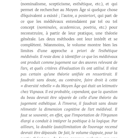
(nominalisme, scepticisme, esthétique, etc.), et qui
permet de rechercher au Moyen Âge si quelque chose
d’équivalent a existé ; l’autre,
a posteriori
, qui part de
ce que les médiévaux entendaient par tel ou tel
concept (
nominales
,
academicus
,
poetria
, etc.) pour
reconstruire, à partir de leur pratique, une théorie
générale. Les deux méthodes ont leur intérêt et se
complètent. Néanmoins, le volume montre bien les
limites d’une approche
a priori de l’esthétique
médiévale. Il reste donc à identifier ce que les médiévaux
ont produit comme jugement sur des œuvres relevant de
l’
ars
, et quels critères d’évaluation ils ont utilisé. Il n’est
pas certain qu’une théorie unifiée en ressortirait. Il
faudrait sans doute, au contraire, faire droit à cette
« diversité rebelle » du Moyen Âge qui était un leitmotiv
chez Vignaux. Il est probable, cependant, que la question
du beau devrait être séparée de celle d’une théorie du
jugement esthétique. À l’inverse, il faudrait sans doute
réinvestir la dimension cognitive de l’art médiéval. Il
faut se souvenir, en effet, que l’importation de l’
Organon
élargi a conduit à intégrer la poétique à la logique. Par
ailleurs, la double (auto)limitation de l’ouvrage recensé
devrait être dépassée. De fait, le volume s’appuie, pour la