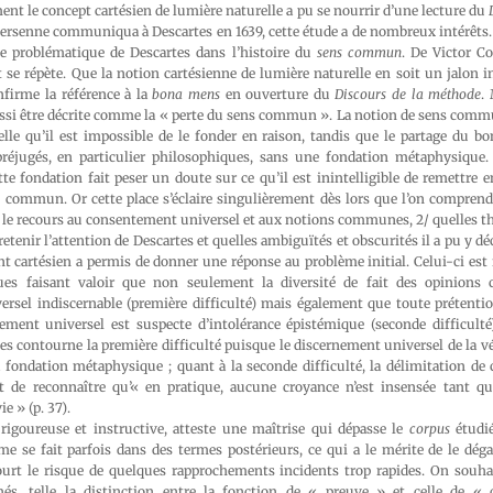
t le concept cartésien de lumière naturelle a pu se nourrir d’une lecture du
rsenne communiqua à Descartes en 1639, cette étude a de nombreux intérêts. E
ce problématique de Descartes dans l’histoire du
sens commun
. De Victor C
 se répète. Que la notion cartésienne de lumière naturelle en soit un jalon i
nfirme la référence à la
bona mens
en ouverture du
Discours de la méthode
.
ussi être décrite comme la « perte du sens commun ». La notion de sens comm
lle qu’il est impossible de le fonder en raison, tandis que le partage du bo
 préjugés, en particulier philosophiques, sans une fondation métaphysique.
te fondation fait peser un doute sur ce qu’il est inintelligible de remettre 
commun. Or cette place s’éclaire singulièrement dès lors que l’on comprend, g
 le recours au consentement universel et aux notions communes, 2/ quelles t
tenir l’attention de Descartes et quelles ambiguïtés et obscurités il a pu y déc
 cartésien a permis de donner une réponse au problème initial. Celui-ci est 
ques faisant valoir que non seulement la diversité de fait des opinion
rsel indiscernable (première difficulté) mais également que toute prétention
ent universel est suspecte d’intolérance épistémique (seconde difficulté).
es contourne la première difficulté puisque le discernement universel de la vér
fondation métaphysique ; quant à la seconde difficulté, la délimitation de c
 de reconnaître qu’« en pratique, aucune croyance n’est insensée tant qu’
e » (p. 37).
rigoureuse et instructive, atteste une maîtrise qui dépasse le
corpus
étudié
e se fait parfois dans des termes postérieurs, ce qui a le mérite de le déga
ourt le risque de quelques rapprochements incidents trop rapides. On souhai
inés, telle la distinction entre la fonction de « preuve » et celle de «