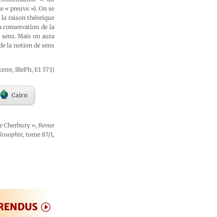
 « preuve »). On se
 la raison théorique
a conservation de la
 sens. Mais on aura
de la notion de sens
erre, IRePh, E1 373)
Cairn
de Cherbury »,
Revue
ilosophie
, tome 87/1,
 RENDUS