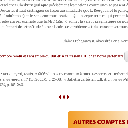
rsel chez Cherbury (puisque précisément les notions communes se passent de
escartes il faut distinguer de façon aussi radicale que L. Rouquayrol le pense,
à l’indubitable) et le sens commun pratique (qui accepte tout ce qui permet l
on relèvera par exemple que la
Meditatio VI
admet la valeur pragmatique de nos
 et l’apport de cette étude à une histoire des problèmes et des concepts autour 
Claire Etchegaray (Université Paris-Nant
 compte rendu et l’ensemble du
Bulletin cartésien LIII
chez notre partenaire
e
: Rouquayrol, Louis, « L’idée d’un sens commun à tous. Descartes et Herbert 
e et de morale
, n° 113, 2022/1, p. 21-38,
in
Bulletin cartésien LIII,
Archives de ph
24, p. 185-240.
♦♦♦
AUTRES COMPTES