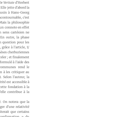
De Veritate
d’Herbert
lle jette d’abord la
ousin à Hans-Georg
ncontournable, c’est
 Mais la philosophie
un connote en effet
n sens cartésien ne
 En outre, la phase
en question pour les
râce à l’article, 1/
hèses cherburiennes
eler ; et finalement
formulé à l’aide des
s communes rend le
 à les critiquer au
 Selon l’auteur, la
ité est accessible à
ette fondation à la
elle contribue à la
. On notera que la
ger d’une relativité
terait que certains
 confirmation » du