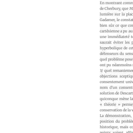
En montrant commen
de Cherbury, que Me
lumière sur la pla
Gadamer, le constat
bien sûr ce que co
cartésienne a pu a
une immédiateté te
saurait éviter les
hyperbolique de cet
défenseurs du sens 
quel problème pose
ont pu néanmoins re
3/ quel remaniement
objections scepti
consentement unive
nom d’un consentem
solution de Descart
quiconque mène la 
« théorie » permet
conservation de la vi
La démonstration, 
position du problèm
historique, mais c
points soient aff