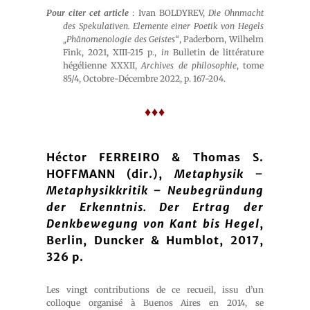
Pour citer cet article
: Ivan BOLDYREV,
Die Ohnmacht
des Spekulativen. Elemente einer Poetik von Hegels
„Phänomenologie des Geistes“
, Paderborn, Wilhelm
Fink, 2021, XIII-215 p.,
in
Bulletin de littérature
hégélienne XXXII,
Archives de philosophie
, tome
85/4, Octobre-Décembre 2022, p. 167-204.
♦♦♦
Héctor FERREIRO & Thomas S.
HOFFMANN (dir.),
Metaphysik –
Metaphysikkritik – Neubegründung
der Erkenntnis. Der Ertrag der
Denkbewegung von Kant bis Hegel
,
Berlin, Duncker & Humblot, 2017,
326 p.
Les vingt contributions de ce recueil, issu d’un
colloque organisé à Buenos Aires en 2014, se