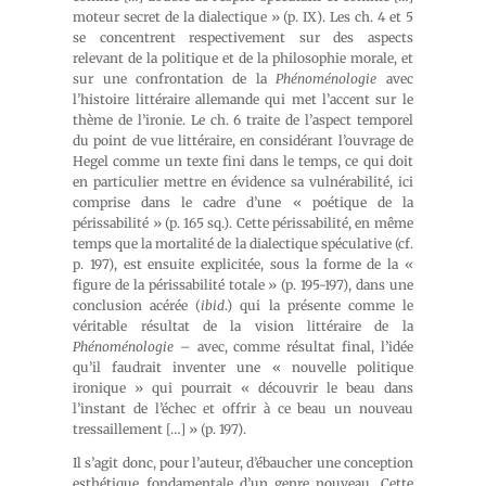
moteur secret de la dialectique » (p. IX). Les ch. 4 et 5
se concentrent respectivement sur des aspects
relevant de la politique et de la philosophie morale, et
sur une confrontation de la
Phénoménologie
avec
l’histoire littéraire allemande qui met l’accent sur le
thème de l’ironie. Le ch. 6 traite de l’aspect temporel
du point de vue littéraire, en considérant l’ouvrage de
Hegel comme un texte fini dans le temps, ce qui doit
en particulier mettre en évidence sa vulnérabilité, ici
comprise dans le cadre d’une « poétique de la
périssabilité » (p. 165 sq.). Cette périssabilité, en même
temps que la mortalité de la dialectique spéculative (cf.
p. 197), est ensuite explicitée, sous la forme de la «
figure de la périssabilité totale » (p. 195-197), dans une
conclusion acérée (
ibid
.) qui la présente comme le
véritable résultat de la vision littéraire de la
Phénoménologie
– avec, comme résultat final, l’idée
qu’il faudrait inventer une « nouvelle politique
ironique » qui pourrait « découvrir le beau dans
l’instant de l’échec et offrir à ce beau un nouveau
tressaillement […] » (p. 197).
Il s’agit donc, pour l’auteur, d’ébaucher une conception
esthétique fondamentale d’un genre nouveau. Cette