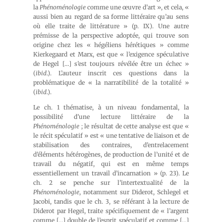
la
Phénoménologie
comme une œuvre d’art », et cela, «
aussi bien au regard de sa forme littéraire qu’au sens
où elle traite de littérature » (p. IX). Une autre
prémisse de la perspective adoptée, qui trouve son
origine chez les « hégéliens hérétiques » comme
Kierkegaard et Marx, est que « l’exigence spéculative
de Hegel […] s’est toujours révélée être un échec »
(
ibid
.). L’auteur inscrit ces questions dans la
problématique de « la narratibilité de la totalité »
(
ibid
.).
Le ch. 1 thématise, à un niveau fondamental, la
possibilité d’une lecture littéraire de la
Phénoménologie
; le résultat de cette analyse est que «
le récit spéculatif » est « une tentative de liaison et de
stabilisation des contraires, d’entrelacement
d’éléments hétérogènes, de production de l’unité et de
travail du négatif, qui est en même temps
essentiellement un travail d’incarnation » (p. 23). Le
ch. 2 se penche sur l’intertextualité de la
Phénoménologie
, notamment sur Diderot, Schlegel et
Jacobi, tandis que le ch. 3, se référant à la lecture de
Diderot par Hegel, traite spécifiquement de « l’argent
comme […] double de l’esprit spéculatif et comme […]