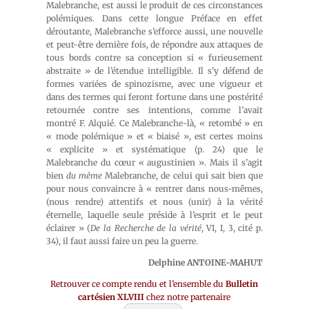
Malebranche, est aussi le produit de ces circonstances
polémiques. Dans cette longue Préface en effet
déroutante, Malebranche s’efforce aussi, une nouvelle
et peut-être dernière fois, de répondre aux attaques de
tous bords contre sa conception si « furieusement
abstraite » de l’étendue intelligible. Il s’y défend de
formes variées de spinozisme, avec une vigueur et
dans des termes qui feront fortune dans une postérité
retournée contre ses intentions, comme l’avait
montré F. Alquié. Ce Malebranche-là, « retombé » en
« mode polémique » et « biaisé », est certes moins
« explicite » et systématique (p. 24) que le
Malebranche du cœur « augustinien ». Mais il s’agit
bien
du même
Malebranche, de celui qui sait bien que
pour nous convaincre à « rentrer dans nous-mêmes,
(nous rendre) attentifs et nous (unir) à la vérité
éternelle, laquelle seule préside à l’esprit et le peut
éclairer » (
De la Recherche de la vérité
, VI, I, 3, cité p.
34), il faut aussi faire un peu la guerre.
Delphine ANTOINE-MAHUT
Retrouver ce compte rendu et l’ensemble du
Bulletin
cartésien XLVIII
chez notre partenaire