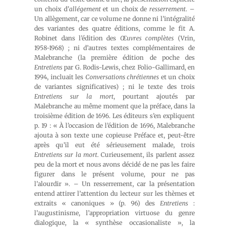
un choix d’
allégement
et un choix de
resserrement
. –
Un allègement, car ce volume ne donne ni l’intégralité
des variantes des quatre éditions, comme le fit A.
Robinet dans l’édition des
Œuvres complètes
(Vrin,
1958-1968) ; ni d’autres textes complémentaires de
Malebranche (la première édition de poche des
Entretiens
par G. Rodis-Lewis, chez Folio-Gallimard, en
1994, incluait les
Conversations chrétiennes
et un choix
de variantes significatives) ; ni le texte des trois
Entretiens sur la mort
, pourtant ajoutés par
Malebranche au même moment que la préface, dans la
troisième édition de 1696. Les éditeurs s’en expliquent
p. 19 : « À l’occasion de l’édition de 1696, Malebranche
ajouta à son texte une copieuse Préface et, peut-être
après qu’il eut été sérieusement malade, trois
Entretiens sur la mort
. Curieusement, ils parlent assez
peu de la mort et nous avons décidé de ne pas les faire
figurer dans le présent volume, pour ne pas
l’alourdir ». – Un resserrement, car la présentation
entend attirer l’attention du lecteur sur les thèmes et
extraits « canoniques » (p. 96) des
Entretiens
:
l’augustinisme, l’appropriation virtuose du genre
dialogique, la « synthèse occasionaliste », la