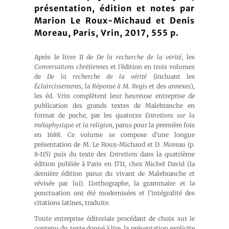
présentation, édition et notes par
Marion Le Roux-Michaud et Denis
Moreau, Paris, Vrin, 2017, 555 p.
Après le livre II de
De la recherche de la vérité
, les
Conversations chrétiennes
et l’édition en trois volumes
de
De la recherche de la vérité
(incluant les
Éclaircissements
, la
Réponse à M. Regis
et des
annexes
),
les éd. Vrin complètent leur heureuse entreprise de
publication des grands textes de Malebranche en
format de poche, par les quatorze
Entretiens sur la
métaphysique et la religion
, parus pour la première fois
en 1688. Ce volume se compose d’une longue
présentation de M. Le Roux-Michaud et D. Moreau (p.
8-115) puis du texte des
Entretiens
dans la quatrième
édition publiée à Paris en 1711, chez Michel David (la
dernière édition parue du vivant de Malebranche et
révisée par lui). L’orthographe, la grammaire et la
ponctuation ont été modernisées et l’intégralité des
citations latines, traduite.
Toute entreprise éditoriale procédant de choix sur le
contenu du texte donné à lire, la présentation explicite