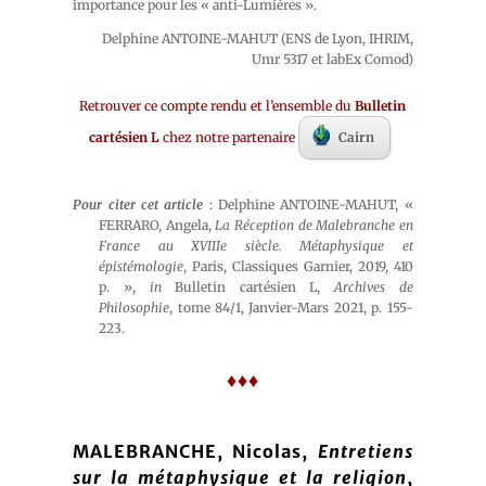
importance pour les « anti-Lumières ».
Delphine ANTOINE-MAHUT (ENS de Lyon, IHRIM,
Umr 5317 et labEx Comod)
Retrouver ce compte rendu et l’ensemble du
Bulletin
cartésien L
chez notre partenaire
Cairn
Pour citer cet article
: Delphine ANTOINE-MAHUT, «
FERRARO, Angela,
La Réception de Malebranche en
France au XVIIIe siècle. Métaphysique et
épistémologie
, Paris, Classiques Garnier, 2019, 410
p. »,
in
Bulletin cartésien L,
Archives de
Philosophie
, tome 84/1, Janvier-Mars 2021, p. 155-
223.
♦♦♦
MALEBRANCHE, Nicolas,
Entretiens
sur la métaphysique et la religion
,