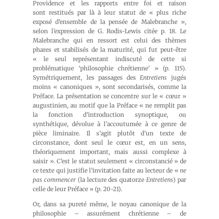
Providence et les rapports entre foi et raison
sont restitués par là à leur statut de « plus riche
exposé d’ensemble de la pensée de Malebranche »,
selon l’expression de G. Rodis-Lewis citée p. 18. Le
Malebranche qui en ressort est celui des thèmes
phares et stabilisés de la maturité, qui fut peut-être
« le seul représentant indiscuté de cette si
problématique ‘philosophie chrétienne’ » (p. 115).
Symétriquement, les passages des
Entretiens
jugés
moins « canoniques », sont secondarisés, comme la
Préface. La présentation se concentre sur le « cœur »
augustinien, au motif que la Préface « ne remplit pas
la fonction d’introduction synoptique, ou
synthétique, dévolue à l’accoutumée à ce genre de
pièce liminaire. Il s’agit plutôt d’un texte de
circonstance, dont seul le cœur est, en un sens,
théoriquement important, mais aussi complexe à
saisir ». C’est le statut seulement « circonstancié » de
ce texte qui justifie l’invitation faite au lecteur de «
ne
pas commencer
(la lecture des quatorze
Entretiens
) par
celle de leur Préface » (p. 20-21).
Or, dans sa pureté même, le noyau canonique de la
philosophie – assurément chrétienne – de