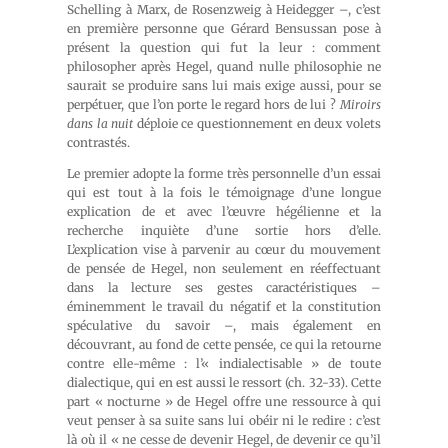
Schelling à Marx, de Rosenzweig à Heidegger –, c’est
en première personne que Gérard Bensussan pose à
présent la question qui fut la leur : comment
philosopher après Hegel, quand nulle philosophie ne
saurait se produire sans lui mais exige aussi, pour se
perpétuer, que l’on porte le regard hors de lui ?
Miroirs
dans la nuit
déploie ce questionnement en deux volets
contrastés.
Le premier adopte la forme très personnelle d’un essai
qui est tout à la fois le témoignage d’une longue
explication de et avec l’œuvre hégélienne et la
recherche inquiète d’une sortie hors d’elle.
L’explication vise à parvenir au cœur du mouvement
de pensée de Hegel, non seulement en réeffectuant
dans la lecture ses gestes caractéristiques –
éminemment le travail du négatif et la constitution
spéculative du savoir –, mais également en
découvrant, au fond de cette pensée, ce qui la retourne
contre elle-même : l’« indialectisable » de toute
dialectique, qui en est aussi le ressort (ch. 32-33). Cette
part « nocturne » de Hegel offre une ressource à qui
veut penser à sa suite sans lui obéir ni le redire : c’est
là où il « ne cesse de devenir Hegel, de devenir ce qu’il