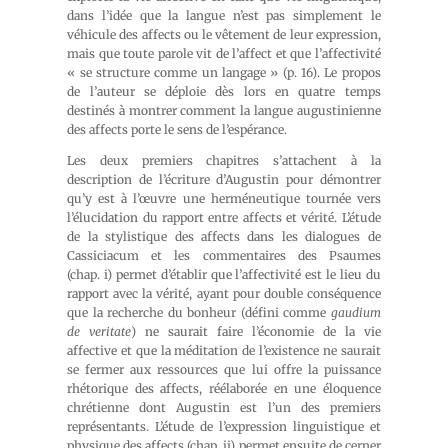
dans l’idée que la langue n’est pas simplement le
véhicule des affects ou le vêtement de leur expression,
mais que toute parole vit de l’affect et que l’affectivité
« se structure comme un langage » (p. 16). Le propos
de l’auteur se déploie dès lors en quatre temps
destinés à montrer comment la langue augustinienne
des affects porte le sens de l’espérance.
Les deux premiers chapitres s’attachent à la
description de l’écriture d’Augustin pour démontrer
qu’y est à l’œuvre une herméneutique tournée vers
l’élucidation du rapport entre affects et vérité. L’étude
de la stylistique des affects dans les dialogues de
Cassiciacum et les commentaires des Psaumes
(chap. i) permet d’établir que l’affectivité est le lieu du
rapport avec la vérité, ayant pour double conséquence
que la recherche du bonheur (défini comme
gaudium
de veritate
) ne saurait faire l’économie de la vie
affective et que la méditation de l’existence ne saurait
se fermer aux ressources que lui offre la puissance
rhétorique des affects, réélaborée en une éloquence
chrétienne dont Augustin est l’un des premiers
représentants. L’étude de l’expression linguistique et
physique des affects (chap. ii) permet ensuite de cerner