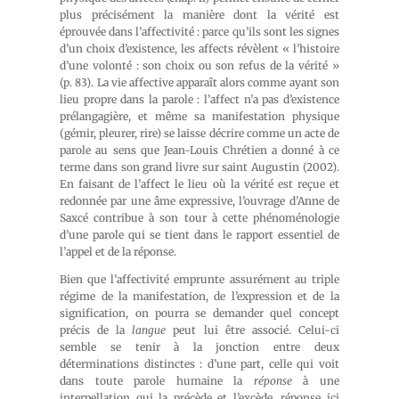
plus précisément la manière dont la vérité est
éprouvée dans l’affectivité : parce qu’ils sont les signes
d’un choix d’existence, les affects révèlent « l’histoire
d’une volonté : son choix ou son refus de la vérité »
(p. 83). La vie affective apparaît alors comme ayant son
lieu propre dans la parole : l’affect n’a pas d’existence
prélangagière, et même sa manifestation physique
(gémir, pleurer, rire) se laisse décrire comme un acte de
parole au sens que Jean-Louis Chrétien a donné à ce
terme dans son grand livre sur saint Augustin (2002).
En faisant de l’affect le lieu où la vérité est reçue et
redonnée par une âme expressive, l’ouvrage d’Anne de
Saxcé contribue à son tour à cette phénoménologie
d’une parole qui se tient dans le rapport essentiel de
l’appel et de la réponse.
Bien que l’affectivité emprunte assurément au triple
régime de la manifestation, de l’expression et de la
signification, on pourra se demander quel concept
précis de la
langue
peut lui être associé. Celui-ci
semble se tenir à la jonction entre deux
déterminations distinctes : d’une part, celle qui voit
dans toute parole humaine la
réponse
à une
interpellation qui la précède et l’excède, réponse ici