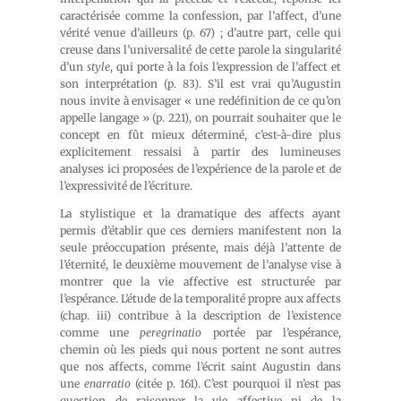
caractérisée comme la confession, par l’affect, d’une
vérité venue d’ailleurs (p. 67) ; d’autre part, celle qui
creuse dans l’universalité de cette parole la singularité
d’un
style
, qui porte à la fois l’expression de l’affect et
son interprétation (p. 83). S’il est vrai qu’Augustin
nous invite à envisager « une redéfinition de ce qu’on
appelle langage » (p. 221), on pourrait souhaiter que le
concept en fût mieux déterminé, c’est-à-dire plus
explicitement ressaisi à partir des lumineuses
analyses ici proposées de l’expérience de la parole et de
l’expressivité de l’écriture.
La stylistique et la dramatique des affects ayant
permis d’établir que ces derniers manifestent non la
seule préoccupation présente, mais déjà l’attente de
l’éternité, le deuxième mouvement de l’analyse vise à
montrer que la vie affective est structurée par
l’espérance. L’étude de la temporalité propre aux affects
(chap. iii) contribue à la description de l’existence
comme une
peregrinatio
portée par l’espérance,
chemin où les pieds qui nous portent ne sont autres
que nos affects, comme l’écrit saint Augustin dans
une
enarratio
(citée p. 161). C’est pourquoi il n’est pas
question de raisonner la vie affective ni de la