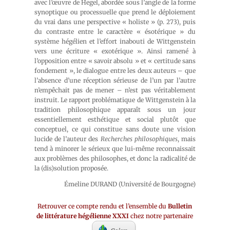
avec l’œuvre de Hegel, abordée sous l’angle de la forme
synoptique ou processuelle que prend le déploiement
du vrai dans une perspective « holiste » (p. 273), puis
du contraste entre le caractère « ésotérique » du
système hégélien et l’effort inabouti de Wittgenstein
vers une écriture « exotérique ». Ainsi ramené à
l’opposition entre « savoir absolu » et « certitude sans
fondement », le dialogue entre les deux auteurs – que
l’absence d’une réception sérieuse de l’un par l’autre
n’empêchait pas de mener – n’est pas véritablement
instruit. Le rapport problématique de Wittgenstein à la
tradition philosophique apparaît sous un jour
essentiellement esthétique et social plutôt que
conceptuel, ce qui constitue sans doute une vision
lucide de l’auteur des
Recherches philosophiques
, mais
tend à minorer le sérieux que lui-même reconnaissait
aux problèmes des philosophes, et donc la radicalité de
la (dis)solution proposée.
Émeline DURAND (Université de Bourgogne)
Retrouver ce compte rendu et l’ensemble du
Bulletin
de littérature hégélienne XXXI
chez notre partenaire