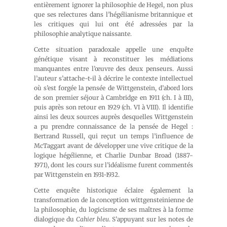
entièrement ignorer la philosophie de Hegel, non plus
que ses relectures dans l’hégélianisme britannique et
les critiques qui lui ont été adressées par la
philosophie analytique naissante.
Cette situation paradoxale appelle une enquête
génétique visant à reconstituer les médiations
manquantes entre l’œuvre des deux penseurs. Aussi
l’auteur s’attache-t-il à décrire le contexte intellectuel
où s’est forgée la pensée de Wittgenstein, d’abord lors
de son premier séjour à Cambridge en 1911 (ch. I à III),
puis après son retour en 1929 (ch. VI à VIII). Il identifie
ainsi les deux sources auprès desquelles Wittgenstein
a pu prendre connaissance de la pensée de Hegel :
Bertrand Russell, qui reçut un temps l’influence de
McTaggart avant de développer une vive critique de la
logique hégélienne, et Charlie Dunbar Broad (1887-
1971), dont les cours sur l’idéalisme furent commentés
par Wittgenstein en 1931-1932.
Cette enquête historique éclaire également la
transformation de la conception wittgensteinienne de
la philosophie, du logicisme de ses maîtres à la forme
dialogique du
Cahier bleu
. S’appuyant sur les notes de