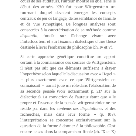
cours de ses auditeurs, l’auteur montre en quel sens le
début des années 1930 fut pour Wittgenstein un
tournant duquel devaient émerger les concepts
centraux de jeu de langage, de ressemblance de famille
et de vue synoptique. De longues analyses sont
consacrées à la caractérisation de sa méthode comme
disputatio
, fondée sur l’échange vivant avec
l’interlocuteur et sur l’examen dialectique d’une thèse
destinée à lever l’embarras du philosophe (ch. IV et V).
Si cette approche génétique constitue un apport
certain à la connaissance des sources de Wittgenstein,
il n’est pas sûr que ces éléments suffisent à étayer
l’hypothèse selon laquelle la discussion avec « Hegel »
– plus exactement avec ce que Wittgenstein en
connaissait – aurait joué un rôle dans l’élaboration de
sa seconde pensée (voir notamment p. 217 sur la
dialectique). La conviction de l’auteur étant que « le
propre et l’essence de la pensée wittgensteinienne ne
réside pas dans les
contenus des disputationes
et des
recherches, mais dans leur forme » (p. 108),
l’interprétation se concentre exclusivement sur la
question de la forme à donner à la philosophie. C’est
encore le cas dans la comparaison finale (ch. IX et X)