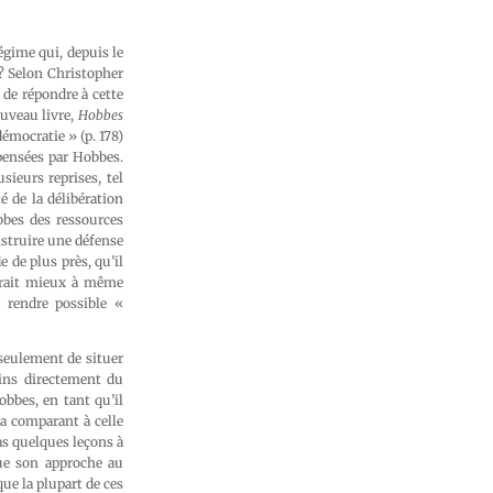
gime qui, depuis le
 ? Selon Christopher
 de répondre à cette
uveau livre,
Hobbes
démocratie » (p. 178)
 pensées par Hobbes.
sieurs reprises, tel
é de la délibération
bbes des ressources
nstruire une défense
 de plus près, qu’il
erait mieux à même
: rendre possible «
seulement de situer
ins directement du
obbes, en tant qu’il
la comparant à celle
s quelques leçons à
tue son approche au
que la plupart de ces