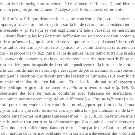
des outils rationnels, conformément à l’espérance de Hobbes. Quand bien 
ème un peu plus profondément, l’analyse de C. Holman reste stimulante.
e, intitulée « Éthique démocratique », ne contient qu’un seul chapitre : 
omporte, à travers une interrogation sur la loi de nature, une considération s
iverselle » (p. 147) qui se voit explicitement liée à l’absence de hiérarchi
). Suivant l’auteur, les lois de nature hobbesiennes sont vides de tout contenu,
on de « préserver […] quelque mode de vie que ce soit » qui caractérise un êtr
s aurait soutenu une position très spinoziste : le droit dériverait directement 
re » sa propre vie (p. 162). Ainsi, la loi de nature ne dit rien d’autre que la néce
s le pouvoir du souverain, est là pour préserver la vie des membres de l’État. E
e reste entièrement incapable de déterminer positivement la forme ou le cont
éelle. Les lois de nature ne sont que des règles de prudence sans aucun fonde
 indiquer la direction que devrait prendre l’existence humaine, sauf pour lui do
e trajectoire historique en bâtissant l’État. Les lois de nature n’engagent 
fice politique » qu’« afin de créer
ex nihilo
un univers moral » (p. 149). Es
hobbesienne des lois de nature, combinée avec l’absence de hiérarchies 
que Holman nomme notre « égalité-en-différence [
Equality-in-Difference
] » (p.
ante pour comprendre « les conditions ontologiques qui font de la démoc
, pour autant que cette forme-ci corresponde à la « généralisation » de la «
onde sans normes pratiques transcendantes » (p. 150). Ici, on retrouve une l
té » humaine tout court et la démocratie que l’on aurait du mal à trouver te
’est donc particulièrement dans cette troisième partie que l’auteur s’efforc
 de l’histoire de la pensée politique » qui consiste à développer des « conste