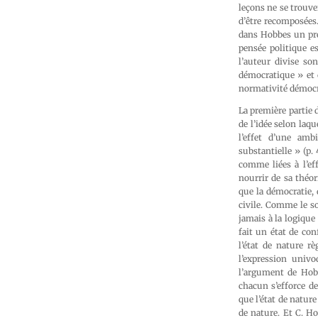
leçons ne se trouve
d’être recomposées
dans Hobbes un pré
pensée politique e
l’auteur divise son
démocratique » et c
normativité démocr
La première partie d
de l’idée selon laq
l’effet d’une amb
substantielle » (p.
comme liées à l’ef
nourrir de sa théor
que la démocratie, 
civile. Comme le so
jamais à la logique 
fait un état de con
l’état de nature r
l’expression univ
l’argument de Hobb
chacun s’efforce de
que l’état de natur
de nature. Et C. H