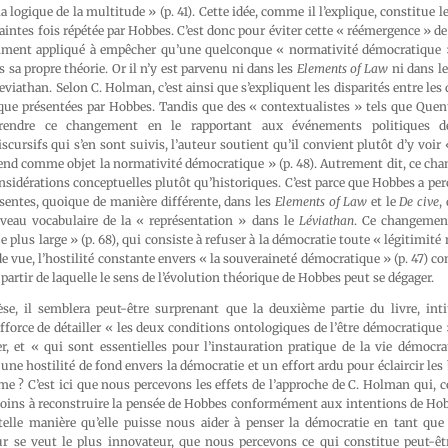
a logique de la multitude » (p. 41). Cette idée, comme il l’explique, constitue l
aintes fois répétée par Hobbes. C’est donc pour éviter cette « réémergence » de 
mment appliqué à empêcher qu’une quelconque « normativité démocratique »
 sa propre théorie. Or il n’y est parvenu ni dans les
Elements of Law
ni dans l
viathan. Selon C. Holman, c’est ainsi que s’expliquent les disparités entre les 
ique présentées par Hobbes. Tandis que des « contextualistes » tels que Quen
rendre ce changement en le rapportant aux événements politiques d
cursifs qui s’en sont suivis, l’auteur soutient qu’il convient plutôt d’y voir 
rend comme objet la normativité démocratique » (p. 48). Autrement dit, ce ch
nsidérations conceptuelles plutôt qu’historiques. C’est parce que Hobbes a per
sentes, quoique de manière différente, dans les
Elements of Law
et le
De cive
,
uveau vocabulaire de la « représentation » dans le
Léviathan
. Ce changement
e plus large » (p. 68), qui consiste à refuser à la démocratie toute « légitimit
 de vue, l’hostilité constante envers « la souveraineté démocratique » (p. 47) c
partir de laquelle le sens de l’évolution théorique de Hobbes peut se dégager.
se, il semblera peut-être surprenant que la deuxième partie du livre, int
fforce de détailler « les deux conditions ontologiques de l’être démocratique
r, et « qui sont essentielles pour l’instauration pratique de la vie démocra
ne hostilité de fond envers la démocratie et un effort ardu pour éclaircir les
me ? C’est ici que nous percevons les effets de l’approche de C. Holman qui,
 moins à reconstruire la pensée de Hobbes conformément aux intentions de Ho
telle manière qu’elle puisse nous aider à penser la démocratie en tant que t
eur se veut le plus innovateur, que nous percevons ce qui constitue peut-êtr