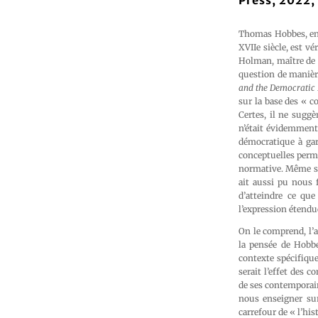
Press, 2022, 
Thomas Hobbes, enne
XVIIe siècle, est v
Holman, maître de c
question de manièr
and the Democratic
sur la base des « c
Certes, il ne suggè
n’était évidemment 
démocratique à gara
conceptuelles perme
normative. Même si 
ait aussi pu nous
d’atteindre ce que
l’expression étendue
On le comprend, l’
la pensée de Hobb
contexte spécifique
serait l’effet des 
de ses contemporain
nous enseigner sur
carrefour de « l’his