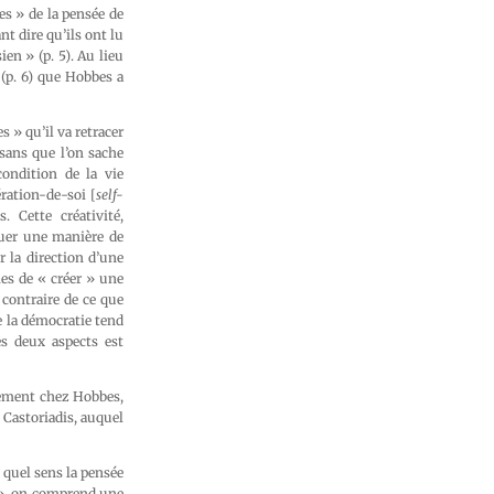
s » de la pensée de
t dire qu’ils ont lu
en » (p. 5). Au lieu
(p. 6) que Hobbes a
 » qu’il va retracer
sans que l’on sache
ondition de la vie
ération-de-soi [
self-
 Cette créativité,
tuer une manière de
la direction d’une
mes de « créer » une
u contraire de ce que
ue la démocratie tend
es deux aspects est
vement chez Hobbes,
s Castoriadis, auquel
 quel sens la pensée
ue », on comprend une