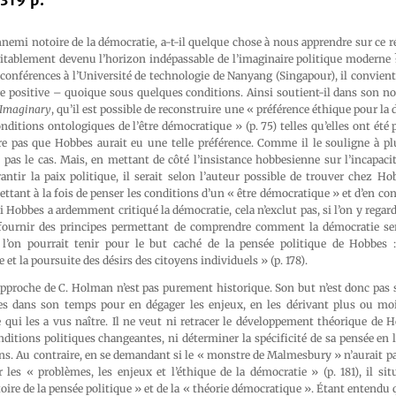
319 p.
mi notoire de la démocratie, a-t-il quelque chose à nous apprendre sur ce ré
éritablement devenu l’horizon indépassable de l’imaginaire politique moderne
onférences à l’Université de technologie de Nanyang (Singapour), il convient
e positive – quoique sous quelques conditions. Ainsi soutient-il dans son no
 Imaginary
, qu’il est possible de reconstruire une « préférence éthique pour la 
onditions ontologiques de l’être démocratique » (p. 75) telles qu’elles ont été
re pas que Hobbes aurait eu une telle préférence. Comme il le souligne à plu
pas le cas. Mais, en mettant de côté l’insistance hobbesienne sur l’incapacit
ntir la paix politique, il serait selon l’auteur possible de trouver chez Ho
ttant à la fois de penser les conditions d’un « être démocratique » et d’en co
Hobbes a ardemment critiqué la démocratie, cela n’exclut pas, si l’on y regarde
 fournir des principes permettant de comprendre comment la démocratie s
 l’on pourrait tenir pour le but caché de la pensée politique de Hobbes 
 et la poursuite des désirs des citoyens individuels » (p. 178).
approche de C. Holman n’est pas purement historique. Son but n’est donc pas 
es dans son temps pour en dégager les enjeux, en les dérivant plus ou mo
 qui les a vus naître. Il ne veut ni retracer le développement théorique de H
conditions politiques changeantes, ni déterminer la spécificité de sa pensée en 
s. Au contraire, en se demandant si le « monstre de Malmesbury » n’aurait pa
 les « problèmes, les enjeux et l’éthique de la démocratie » (p. 181), il si
toire de la pensée politique » et de la « théorie démocratique ». Étant entendu 