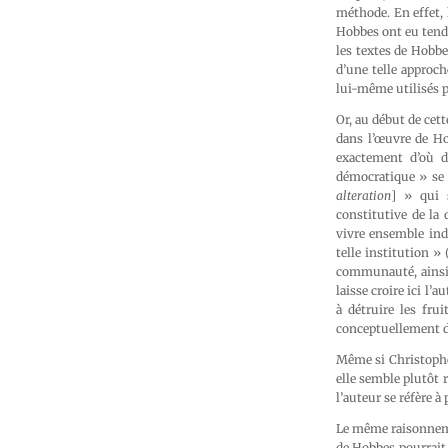
méthode. En effet, 
Hobbes ont eu tenda
les textes de Hobbe
d’une telle approch
lui-même utilisés 
Or, au début de cet
dans l’œuvre de Hob
exactement d’où d
démocratique » se t
alteration
] » qui 
constitutive de la
vivre ensemble ind
telle institution »
communauté, ainsi 
laisse croire ici l’
à détruire les frui
conceptuellement 
Même si Christophe
elle semble plutôt r
l’auteur se réfère à 
Le même raisonnemen
de Hobbes pourrait ê