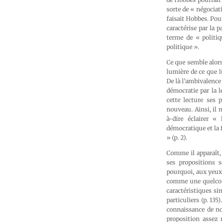
sorte de « négociat
faisait Hobbes. Pour
caractérise par la 
terme de « politi
politique ».
Ce que semble alors
lumière de ce que l
De là l’ambivalence
démocratie par la 
cette lecture ses 
nouveau. Ainsi, il n
à-dire éclairer « 
démocratique et la 
» (p. 2).
Comme il apparaît,
ses propositions s
pourquoi, aux yeux 
comme une quelconq
caractéristiques si
particuliers (p. 1
connaissance de nos
proposition assez 