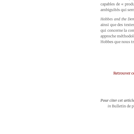
capables de « produ
ambiguïtés qui semb
Hobbes and the De
ainsi que des text
qui concerne la con
approche méthodolog
Hobbes que nous tro
Retrouver c
Pour citer cet articl
in
Bulletin de p