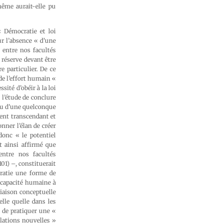
même aurait-elle pu
« Démocratie et loi
ur l’absence « d’une
e entre nos facultés
 réserve devant être
e particulier. De ce
de l’effort humain «
ssité d’obéir à la loi
t l’étude de conclure
enu d’une quelconque
ment transcendant et
nner l’élan de créer
donc « le potentiel
t ainsi affirmé que
entre nos facultés
 101) –, constituerait
ratie une forme de
 capacité humaine à
iaison conceptuelle
lle quelle dans les
e de pratiquer une «
llations nouvelles »