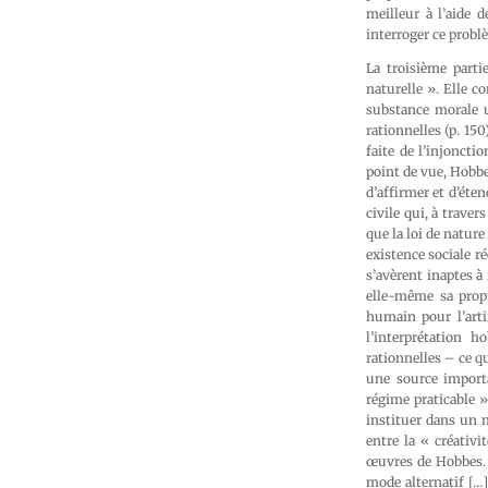
meilleur à l’aide 
interroger ce probl
La troisième parti
naturelle ». Elle c
substance morale un
rationnelles (p. 150
faite de l’injoncti
point de vue, Hobbe
d’affirmer et d’étend
civile qui, à traver
que la loi de natur
existence sociale r
s’avèrent inaptes à
elle-même sa propr
humain pour l’arti
l’interprétation 
rationnelles – ce 
une source import
régime praticable »
instituer dans un m
entre la « créativi
œuvres de Hobbes. C
mode alternatif […]