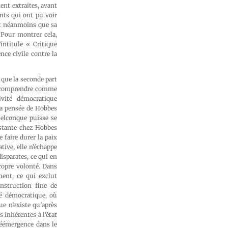
ent extraites, avant
nts qui ont pu voir
nt néanmoins que sa
 Pour montrer cela,
’intitule « Critique
nce civile contre la
 que la seconde part
 se comprendre comme
ivité démocratique
 la pensée de Hobbes
uelconque puisse se
onstante chez Hobbes
 faire durer la paix
tive, elle n’échappe
isparates, ce qui en
propre volonté. Dans
ment, ce qui exclut
onstruction fine de
té démocratique, où
ue n’existe qu’après
 inhérentes à l’état
réémergence dans le