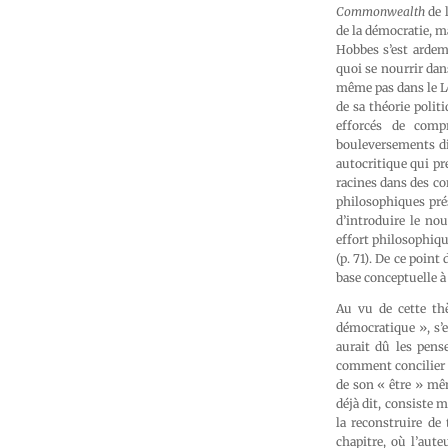
Commonwealth
de l
de la démocratie, m
Hobbes s’est arde
quoi se nourrir dans
même pas dans le Le
de sa théorie polit
efforcés de comp
bouleversements dis
autocritique qui p
racines dans des co
philosophiques pré
d’introduire le no
effort philosophiqu
(p. 71). De ce point
base conceptuelle à 
Au vu de cette thè
démocratique », s’e
aurait dû les pense
comment concilier u
de son « être » mê
déjà dit, consiste
la reconstruire de 
chapitre, où l’aut