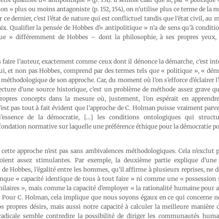
ion » plus ou moins antagoniste (p. 152, 154), on n’utilise plus ce terme de la
 ce dernier, c’est l’état de nature qui est conflictuel tandis que l’état civil, au
paix. Qualifier la pensée de Hobbes d’« antipolitique » n’a de sens qu’à condit
que » différemment de Hobbes – dont la philosophie, à ses propres yeux, 
 faire l’auteur, exactement comme ceux dont il dénonce la démarche, c’est int
ui, et non pas Hobbes, comprend par des termes tels que « politique », « dém
 méthodologique de son approche. Car, du moment où l’on s’efforce d’éclairer 
lecture d’une source historique, c’est un problème de méthode assez grave qu
propres concepts dans la mesure où, justement, l’on espérait en apprendr
’est pas tout à fait évident que l’approche de C. Holman puisse vraiment parveni
l’essence de la démocratie, […] les conditions ontologiques qui structur
fondation normative sur laquelle une préférence éthique pour la démocratie po
 cette approche n’est pas sans ambivalences méthodologiques. Cela n’exclut p
oient assez stimulantes. Par exemple, la deuxième partie explique d’une 
de Hobbes, l’égalité entre les hommes, qu’il affirme à plusieurs reprises, ne d
ue « capacité identique de tous à tout faire » ni comme une « possession s
milaires », mais comme la capacité d’employer « la rationalité humaine pour 
35). Pour C. Holman, cela implique que nous soyons égaux en ce qui concerne 
 propres désirs, mais aussi notre capacité à calculer la meilleure manière d
radicale semble contredire la possibilité de diriger les communautés hum