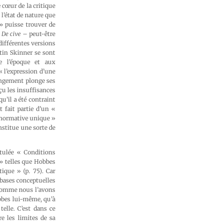
e cœur de la critique
l’état de nature que
 puisse trouver de
e
De cive
– peut-être
différentes versions
tin Skinner se sont
e l’époque et aux
« l’expression d’une
angement plonge ses
çu les insuffisances
 qu’il a été contraint
 fait partie d’un «
é normative unique »
onstitue une sorte de
itulée « Conditions
 » telles que Hobbes
tique » (p. 75). Car
 bases conceptuelles
 comme nous l’avons
bbes lui-même, qu’à
elle. C’est dans ce
e les limites de sa