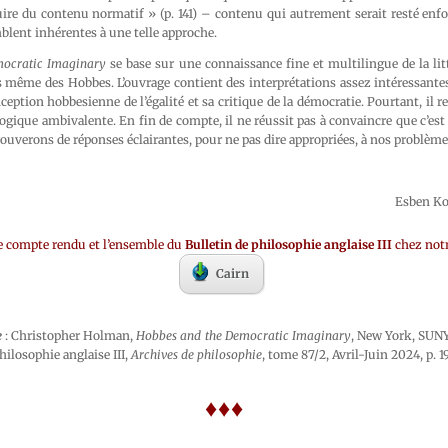
ire du contenu normatif » (p. 141) – contenu qui autrement serait resté enfo
lent inhérentes à une telle approche.
mocratic Imaginary
se base sur une connaissance fine et multilingue de la lit
es même des Hobbes. L’ouvrage contient des interprétations assez intéressant
ception hobbesienne de l’égalité et sa critique de la démocratie. Pourtant, il 
ique ambivalente. En fin de compte, il ne réussit pas à convaincre que c’est
uverons de réponses éclairantes, pour ne pas dire appropriées, à nos problèm
Esben Ko
e compte rendu et l’ensemble du
Bulletin de philosophie anglaise III
chez notr
Cairn
e
: Christopher Holman,
Hobbes and the Democratic Imaginary
, New York, SUNY 
hilosophie anglaise III,
Archives de philosophie
, tome 87/2, Avril-Juin 2024, p. 
♦♦♦