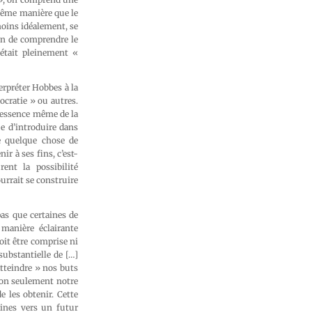
 même manière que le
 moins idéalement, se
ion de comprendre le
était pleinement «
erpréter Hobbes à la
ocratie » ou autres.
l’essence même de la
e d’introduire dans
e quelque chose de
r à ses fins, c’est-
ent la possibilité
urrait se construire
as que certaines de
manière éclairante
oit être comprise ni
ubstantielle de […]
atteindre » nos buts
non seulement notre
e les obtenir. Cette
aines vers un futur