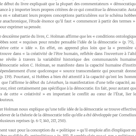
le début du livre expliquait que la plupart des commentateurs « démocratique
nce à y importer leurs propres critères de ce qui constitue la démocratie. Autan
s en « rabattant leurs propres conceptions particulières sur le schéma hobbesi
e anachronique, l’étude énonce qu’il faut « commencer à partir des termes » 
pour exprimer sa pensée.
te deuxième partie du livre, C. Holman affirme que les « conditions ontologiques
bes sont « requises pour rendre pensable l’idée de la démocratie » (p. 75), 
érive cette « idée ». En effet, on apprend plus loin que la « première c
rouve dans « la créativité de l’être humain, reflétée dans l’ouverture à l’alt
se révèle à travers la variabilité historique des communautés humaines.
 démocratie selon C. Holman, se manifeste dans la capacité humaine d’insti
épendamment d’une quelconque « source transcendante qui pourrait donner 
 (p. 139). Pourtant, si Hobbes a bien été attentif à la capacité qu’ont les hom
que l’affirme le début du
Léviathan
, la manifestation d’une telle capacité, a
auteur, n’est certainement pas spécifique à la démocratie. En fait, pour autant q
ts de cette « créativité » en important le conflit au cœur de l’État, lier l
douteux.
r Holman nous explique qu’une telle idée de la démocratie se trouve effecti
elever de la théorie de la démocratie telle qu’elle a été développée par Corneliu
plusieurs reprises (p. 6-7, 140, 217, 250).
t vaut pour la conception du « politique » qu’il emploie afin d’expliquer en
tre qualifiée d’« antipolitique » (p. 151). Il semble clair que si, par « politiq