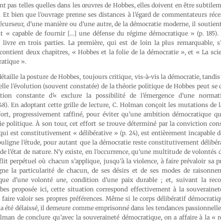
nt pas telles quelles dans les œuvres de Hobbes, elles doivent en être subtilem
. Et bien que l’ouvrage prenne ses distances à l’égard de commentateurs réce
curseur, d’une manière ou d’une autre, de la démocratie moderne, il soutie
st « capable de fournir […] une défense du régime démocratique » (p. 185).
 livre en trois parties. La première, qui est de loin la plus remarquable, s
ontient deux chapitres, « Hobbes et la folie de la démocratie », et « La scie
atique ».
étaille la posture de Hobbes, toujours critique, vis-à-vis la démocratie, tandis
uelle l’évolution (souvent constatée) de la théorie politique de Hobbes peut
ition constante d’« exclure la possibilité de l’émergence d’une normat
 48). En adoptant cette grille de lecture, C. Holman conçoit les mutations de
fort, progressivement raffiné, pour éviter qu’une ambition démocratique q
ie politique. À son tour, cet effort se trouve déterminé par la conviction c
qui est constitutivement « délibérative » (p. 24), est entièrement incapable de
uligne l’étude, pour autant que la démocratie reste constitutivement délibéra
de l’état de nature. N’y existe, en l’occurrence, qu’une multitude de volontés d
flit perpétuel où chacun s’applique, jusqu’à la violence, à faire prévaloir sa 
ègne la particularité de chacun, de ses désirs et de ses modes de raisonne
oque d’une volonté
une
, condition d’une paix durable ; et, suivant la rec
es proposée ici, cette situation correspond effectivement à la souveraine
 faire valoir ses propres préférences. Même si le corps délibératif démocratiq
e a été délaissé, il demeure comme emprisonné dans les tendances passionnelles
olman de conclure qu’avec la souveraineté démocratique, on a affaire à la « 