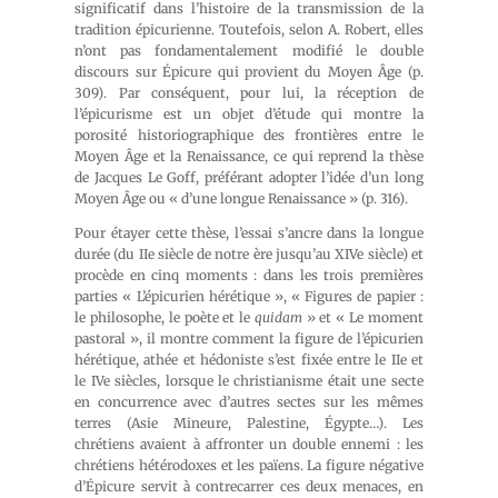
significatif dans l’histoire de la transmission de la
tradition épicurienne. Toutefois, selon A. Robert, elles
n’ont pas fondamentalement modifié le double
discours sur Épicure qui provient du Moyen Âge (p.
309). Par conséquent, pour lui, la réception de
l’épicurisme est un objet d’étude qui montre la
porosité historiographique des frontières entre le
Moyen Âge et la Renaissance, ce qui reprend la thèse
de Jacques Le Goff, préférant adopter l’idée d’un long
Moyen Âge ou « d’une longue Renaissance » (p. 316).
Pour étayer cette thèse, l’essai s’ancre dans la longue
durée (du IIe siècle de notre ère jusqu’au XIVe siècle) et
procède en cinq moments : dans les trois premières
parties « L’épicurien hérétique », « Figures de papier :
le philosophe, le poète et le
quidam
» et « Le moment
pastoral », il montre comment la figure de l’épicurien
hérétique, athée et hédoniste s’est fixée entre le IIe et
le IVe siècles, lorsque le christianisme était une secte
en concurrence avec d’autres sectes sur les mêmes
terres (Asie Mineure, Palestine, Égypte…). Les
chrétiens avaient à affronter un double ennemi : les
chrétiens hétérodoxes et les païens. La figure négative
d’Épicure servit à contrecarrer ces deux menaces, en