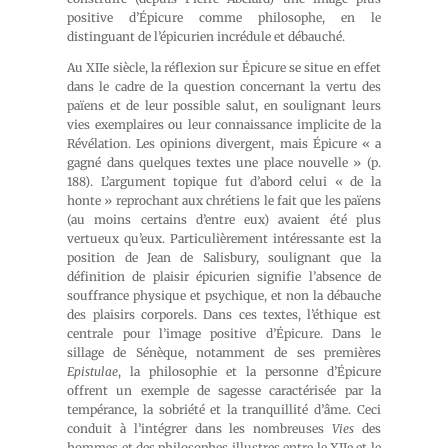
positive d’Épicure comme philosophe, en le
distinguant de l’épicurien incrédule et débauché.
Au XIIe siècle, la réflexion sur Épicure se situe en effet
dans le cadre de la question concernant la vertu des
païens et de leur possible salut, en soulignant leurs
vies exemplaires ou leur connaissance implicite de la
Révélation. Les opinions divergent, mais Épicure « a
gagné dans quelques textes une place nouvelle » (p.
188). L’argument topique fut d’abord celui « de la
honte » reprochant aux chrétiens le fait que les païens
(au moins certains d’entre eux) avaient été plus
vertueux qu’eux. Particulièrement intéressante est la
position de Jean de Salisbury, soulignant que la
définition de plaisir épicurien signifie l’absence de
souffrance physique et psychique, et non la débauche
des plaisirs corporels. Dans ces textes, l’éthique est
centrale pour l’image positive d’Épicure. Dans le
sillage de Sénèque, notamment de ses premières
Epistulae
, la philosophie et la personne d’Épicure
offrent un exemple de sagesse caractérisée par la
tempérance, la sobriété et la tranquillité d’âme. Ceci
conduit à l’intégrer dans les nombreuses
Vies
des
hommes et des philosophes illustres entre le XIIe et le