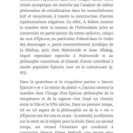
vision synoptique est enrichie par l’analyse du même
phénomène de cristallisation dans les monothéismes
juif et musulman, à travers la construction d’autres
représentations négatives. En effet, A. Robert montre
la manière dont la menace de l’hétérodoxie juive se
construisit en partie autour du terme
apikoros
, calque
du mot d’Épicure, en particulier d’abord dans l’« Ordre
des dommages », partie essentiellement juridique de
la Mishna, puis chez Maïmonide et Isaac Albalag,
lequel cependant reproche à Maïmonide et au
philosophe musulman al-Ghazali d’avoir contribué à
rendre populaire Épicure, tout en le caricaturant (p.
101).
Dans la quatrième et la cinquième parties « Sauver
Épicure » et « Le retour du plaisir », l’auteur montre la
manière dont l’image d’un Épicure philosophe de la
tempérance et de la sagesse s’est frayé un chemin
entre le XIIe et le XIVe siècles. Dans un premier temps,
tel ou tel aspect de la philosophie ou de la « vie »
d’Épicure ont été mis en avant : la sobriété, la réflexion
sur la mort ou le mépris pour la foule. Dans un second
temps, est retracé l’itinéraire qui conduisit à
construire (depuis Pierre Abélard) une image plus