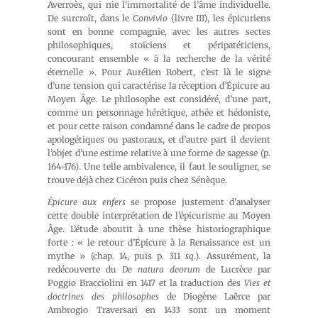
Averroès, qui nie l’immortalité de l’âme individuelle.
De surcroît, dans le
Convivio
(livre III), les épicuriens
sont en bonne compagnie, avec les autres sectes
philosophiques, stoïciens et péripatéticiens,
concourant ensemble « à la recherche de la vérité
éternelle ». Pour Aurélien Robert, c’est là le signe
d’une tension qui caractérise la réception d’Épicure au
Moyen Âge. Le philosophe est considéré, d’une part,
comme un personnage hérétique, athée et hédoniste,
et pour cette raison condamné dans le cadre de propos
apologétiques ou pastoraux, et d’autre part il devient
l’objet d’une estime relative à une forme de sagesse (p.
164-176). Une telle ambivalence, il faut le souligner, se
trouve déjà chez Cicéron puis chez Sénèque.
Épicure aux enfers
se propose justement d’analyser
cette double interprétation de l’épicurisme au Moyen
Âge. L’étude aboutit à une thèse historiographique
forte : « le retour d’Épicure à la Renaissance est un
mythe » (chap. 14, puis p. 311
sq
.). Assurément, la
redécouverte du
De natura deorum
de Lucrèce par
Poggio Bracciolini en 1417 et la traduction des
Vies et
doctrines des philosophes
de Diogène Laërce par
Ambrogio Traversari en 1433 sont un moment