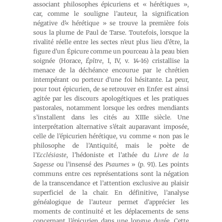
associant philosophes épicuriens et « hérétiques »,
car, comme le souligne l’auteur, la signification
négative d’« hérétique » se trouve la première fois
sous la plume de Paul de Tarse. Toutefois, lorsque la
rivalité réelle entre les sectes n’eut plus lieu d’être, la
figure d’un Épicure comme un pourceau à la peau bien
soignée (Horace,
Épître
, I, IV, v. 14-16) cristallise la
menace de la déchéance encourue par le chrétien
intempérant ou porteur d’une foi hésitante. La peur,
pour tout épicurien, de se retrouver en Enfer est ainsi
agitée par les discours apologétiques et les pratiques
pastorales, notamment lorsque les ordres mendiants
s’installent dans les cités au XIIIe siècle. Une
interprétation alternative s’était auparavant imposée,
celle de l’épicurien hérétique, vu comme « non pas le
philosophe de l’Antiquité, mais le poète de
l’
Ecclésiaste
, l’hédoniste et l’athée du
Livre de la
Sagesse
ou l’insensé des
Psaumes
» (p. 91). Les points
communs entre ces représentations sont la négation
de la transcendance et l’attention exclusive au plaisir
superficiel de la chair. En définitive, l’analyse
généalogique de l’auteur permet d’apprécier les
moments de continuité et les déplacements de sens
concernant l’épicurien dans une longue durée. Cette