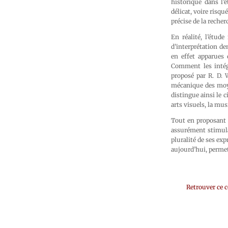
historique dans l’
délicat, voire risqu
précise de la recher
En réalité, l’étud
d’interprétation de
en effet apparues 
Comment les intégr
proposé par R. D. 
mécanique des moyen
distingue ainsi le 
arts visuels, la musi
Tout en proposant 
assurément stimulan
pluralité de ses ex
aujourd’hui, permet
Retrouver ce 