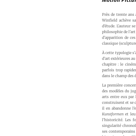
Motion Pictu
Près de trente ans
Winfield achève sa
d’étude. L’auteur s
philosophie de l’art
d’apparition de ces
classique (sculptur
À cette typologie s’
d’art extérieures a
chapitre : le ciné
parfois trop rapide
dans le champ des 
La première concern
des modèles du jug
arts entre eux par 
construisent et se 
il en abandonne l’e
Kunstformen
et leu
l’historicité. Les
singularité chronol
ses contemporains ;