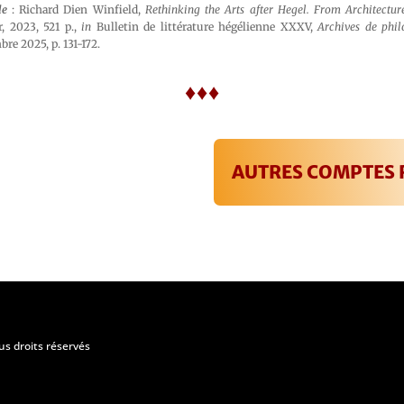
le
: Richard Dien Winfield,
Rethinking the Arts after Hegel. From Architectur
, 2023, 521 p.,
in
Bulletin de littérature hégélienne XXXV,
Archives de phil
e 2025, p. 131-172.
♦♦♦
AUTRES COMPTES
us droits réservés