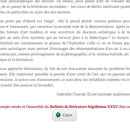
étude philosophique des œuvres. De même, pour parler d’art en voulant dép
é, de se passer de la littérature secondaire – les cours de Berlin restituant quan
che, en particulier au sujet des arts anciens.
e ne porte pas d’abord sur Hegel ; elle le prend plutôt comme prétexte p
nse et foisonnant, qui constitue la seconde voie de la démonstration. Après l
des formes d’art inédites et une ouverture du discours esthétique à de no
er au sein d’un système qui ne recourt plus à la dialectique ? Le moyen 
Winfield est certainement le prisme de l’hybridité. Celle-ci ne se limite pa
s artistiques mais permet d’envisager des réinterprétations d’un art à un au
cinéma pur, comme prolongement de la photographie, et le cinéma hybride, art t
que et la littérature.
une approche déroutante, du fait de son évacuation assumée du problème hist
te. Elle maintient possible la pensée d’une unité de l’art, qui en passera n
pressions. À suivre son cheminement, ce sont donc les infidélités tolérées vis-à
traient d’en assurer la fécondité.
Gabrielle Charrak (École normale supérieur
compte rendu et l’ensemble du
Bulletin de littérature hégélienne XXXV
chez no
Cairn