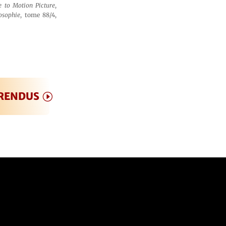
e to Motion Picture
,
osophie
, tome 88/4,
 RENDUS