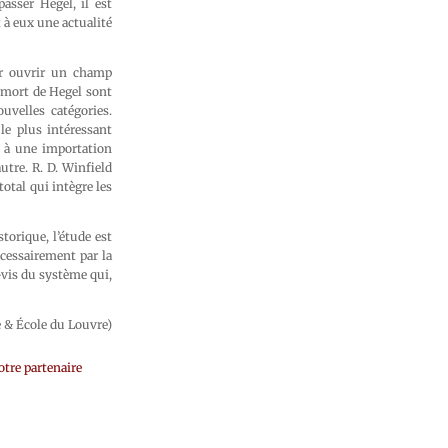
asser Hegel, il est
t à eux une actualité
our ouvrir un champ
a mort de Hegel sont
uvelles catégories.
le plus intéressant
s à une importation
tre. R. D. Winfield
otal qui intègre les
orique, l’étude est
écessairement par la
-vis du système qui,
e & École du Louvre)
tre partenaire