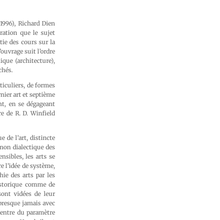
1996), Richard Dien
ration que le sujet
tie des cours sur la
ouvrage suit l’ordre
ique (architecture),
chés.
ticuliers, de formes
nier art et septième
nt, en se dégageant
e de R. D. Winfield
de l’art, distincte
 non dialectique des
nsibles, les arts se
 l’idée de système,
hie des arts par les
historique comme de
sont vidées de leur
 presque jamais avec
centre du paramètre