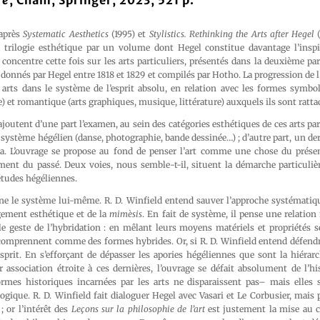
re
, Cham, Springer, 2023, 521 p.
 après
Systematic Aesthetics
(1995) et
Stylistics. Rethinking the Arts after Hegel
(
 trilogie esthétique par un volume dont Hegel constitue davantage l’inspi
e concentre cette fois sur les arts particuliers, présentés dans la deuxième par
 donnés par Hegel entre 1818 et 1829 et compilés par Hotho. La progression de l’
 arts dans le système de l’esprit absolu, en relation avec les formes symbol
e) et romantique (arts graphiques, musique, littérature) auxquels ils sont ratta
ajoutent d’une part l’examen, au sein des catégories esthétiques de ces arts par
u système hégélien (danse, photographie, bande dessinée…) ; d’autre part, un der
ma. L’ouvrage se propose au fond de penser l’art comme une chose du prése
ment du passé. Deux voies, nous semble-t-il, situent la démarche particulièr
études hégéliennes.
e le système lui-même. R. D. Winfield entend sauver l’approche systématique 
ement esthétique et de la
mimèsis
. En fait de système, il pense une relation
le geste de l’hybridation : en mêlant leurs moyens matériels et propriétés se
comprennent comme des formes hybrides. Or, si R. D. Winfield entend défendre
sprit. En s’efforçant de dépasser les apories hégéliennes que sont la hiérarc
r association étroite à ces dernières, l’ouvrage se défait absolument de l’
 formes historiques incarnées par les arts ne disparaissent pas– mais elles 
ogique. R. D. Winfield fait dialoguer Hegel avec Vasari et Le Corbusier, mais
 or l’intérêt des
Leçons sur la philosophie de l’art
est justement la mise au 