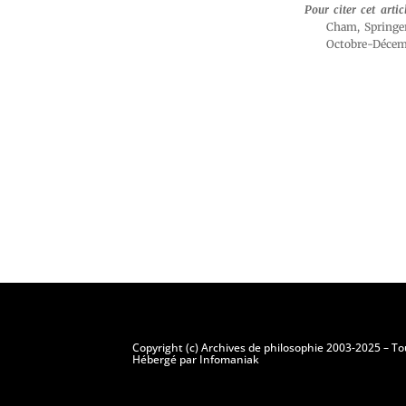
Pour citer cet artic
Cham, Springer
Octobre-Décembr
Copyright (c) Archives de philosophie 2003-2025 – To
Hébergé par Infomaniak