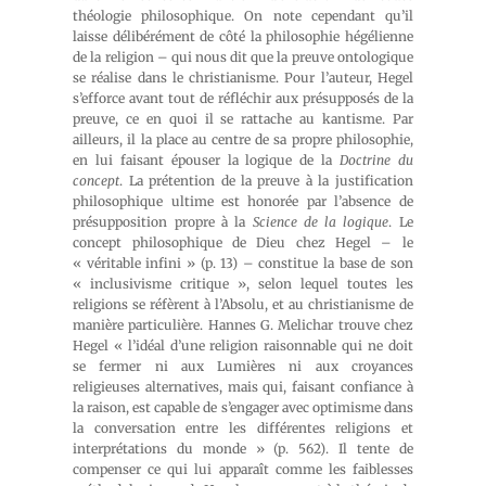
théologie philosophique. On note cependant qu’il
laisse délibérément de côté la philosophie hégélienne
de la religion – qui nous dit que la preuve ontologique
se réalise dans le christianisme. Pour l’auteur, Hegel
s’efforce avant tout de réfléchir aux présupposés de la
preuve, ce en quoi il se rattache au kantisme. Par
ailleurs, il la place au centre de sa propre philosophie,
en lui faisant épouser la logique de la
Doctrine du
concept
. La prétention de la preuve à la justification
philosophique ultime est honorée par l’absence de
présupposition propre à la
Science de la logique
. Le
concept philosophique de Dieu chez Hegel – le
« véritable infini » (p. 13) – constitue la base de son
« inclusivisme critique », selon lequel toutes les
religions se réfèrent à l’Absolu, et au christianisme de
manière particulière. Hannes G. Melichar trouve chez
Hegel « l’idéal d’une religion raisonnable qui ne doit
se fermer ni aux Lumières ni aux croyances
religieuses alternatives, mais qui, faisant confiance à
la raison, est capable de s’engager avec optimisme dans
la conversation entre les différentes religions et
interprétations du monde » (p. 562). Il tente de
compenser ce qui lui apparaît comme les faiblesses