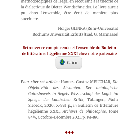
méthodologiques de Hegel en recourant à la théorie de
la dialectique de Dieter Wandschneider. Le livre aurait
pu, dans l’ensemble, être écrit de manière plus
succincte.
Holger GLINKA (Ruhr-Universität
Bochum/Universität Erfurt) [trad. G. Marmasse]
Retrouver ce compte rendu et l’ensemble du
Bulletin
de littérature hégélienne XXXI
chez notre partenaire
Cairn
Pour citer cet article
: Hannes Gustav MELICHAR,
Die
Objektivität des Absoluten. Der ontologische
Gottesbeweis in Hegels Wissenschaft der Logik im
Spiegel der kantischen Kritik
, Tübingen, Mohr
Siebeck, 2020, X-593 p.,
in
Bulletin de littérature
hégélienne XXXI,
Archives de philosophie
, tome
84/4, Octobre-Décembre 2021, p. 141-180.
♦♦♦