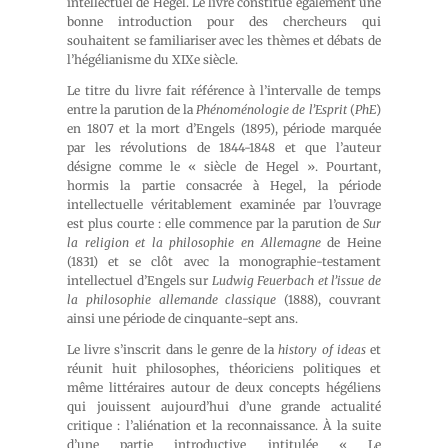
intellectuel de Hegel. Le livre constitue également une
bonne introduction pour des chercheurs qui
souhaitent se familiariser avec les thèmes et débats de
l’hégélianisme du XIXe siècle.
Le titre du livre fait référence à l’intervalle de temps
entre la parution de la
Phénoménologie de l’Esprit
(
PhE
)
en 1807 et la mort d’Engels (1895), période marquée
par les révolutions de 1844-1848 et que l’auteur
désigne comme le « siècle de Hegel ». Pourtant,
hormis la partie consacrée à Hegel, la période
intellectuelle véritablement examinée par l’ouvrage
est plus courte : elle commence par la parution de
Sur
la religion et la philosophie en Allemagne
de Heine
(1831) et se clôt avec la monographie-testament
intellectuel d’Engels sur
Ludwig Feuerbach et l’issue de
la philosophie allemande classique
(1888), couvrant
ainsi une période de cinquante-sept ans.
Le livre s’inscrit dans le genre de la
history of ideas
et
réunit huit philosophes, théoriciens politiques et
même littéraires autour de deux concepts hégéliens
qui jouissent aujourd’hui d’une grande actualité
critique : l’aliénation et la reconnaissance. À la suite
d’une partie introductive intitulée « Le