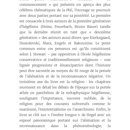
commencement » qui présente un aperçu des plus
célèbres thématiques de la
PhE
, l’ouvrage se poursuit
avec deux parties portant sur sa postérité. La première
est consacrée à trois auteurs de la première génération
d’hégéliens (Heine, Feuerbach, Bruno Bauer) tandis
que la dernière réunit en tant que « deuxième
génération » des auteurs aussi divers que Kierkegaard,
Dostoïevski, Marx, Engels et Bakounine. Le point
commun entre ces penseurs est qu’ils constituent
selon J. Stewart – par opposition à l’école hégélienne
conservatrice et traditionnellement religieuse – une
lignée progressiste et émancipatrice dont l’histoire
peut être racontée au moyen du fil rouge de la pensée
de l’aliénation et de la reconnaissance négative. Un
troisième axe du livre est la religion : les chapitres
recensent en détail les débats de l’époque sur la portée
athée ou panthéiste de la métaphysique hégélienne,
soulignant l’importance, souvent oubliée, de la
religion pour des courants subversifs comme le
marxisme, l’existentialisme ou l’anarchisme. Enfin, le
livre se clôt sur « l’ombre longue » de Hegel avec un
exposé panoramique portant sur l’aliénation et la
reconnaissance dans la phénoménologie, la