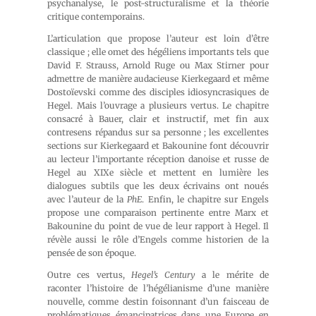
psychanalyse, le post-structuralisme et la théorie
critique contemporains.
L’articulation que propose l’auteur est loin d’être
classique ; elle omet des hégéliens importants tels que
David F. Strauss, Arnold Ruge ou Max Stirner pour
admettre de manière audacieuse Kierkegaard et même
Dostoïevski comme des disciples idiosyncrasiques de
Hegel. Mais l’ouvrage a plusieurs vertus. Le chapitre
consacré à Bauer, clair et instructif, met fin aux
contresens répandus sur sa personne ; les excellentes
sections sur Kierkegaard et Bakounine font découvrir
au lecteur l’importante réception danoise et russe de
Hegel au XIXe siècle et mettent en lumière les
dialogues subtils que les deux écrivains ont noués
avec l’auteur de la
PhE
. Enfin, le chapitre sur Engels
propose une comparaison pertinente entre Marx et
Bakounine du point de vue de leur rapport à Hegel. Il
révèle aussi le rôle d’Engels comme historien de la
pensée de son époque.
Outre ces vertus,
Hegel’s Century
a le mérite de
raconter l’histoire de l’hégélianisme d’une manière
nouvelle, comme destin foisonnant d’un faisceau de
problématiques émancipatrices dans une Europe en