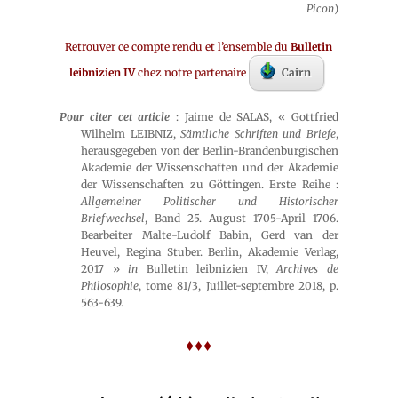
Picon
)
Retrouver ce compte rendu et l’ensemble du
Bulletin
leibnizien IV
chez notre partenaire
Cairn
Pour citer cet article
: Jaime de SALAS, « Gottfried
Wilhelm LEIBNIZ,
Sämtliche Schriften und Briefe
,
herausgegeben von der Berlin-Brandenburgischen
Akademie der Wissenschaften und der Akademie
der Wissenschaften zu Göttingen. Erste Reihe :
Allgemeiner Politischer und Historischer
Briefwechsel
, Band 25. August 1705-April 1706.
Bearbeiter Malte-Ludolf Babin, Gerd van der
Heuvel, Regina Stuber. Berlin, Akademie Verlag,
2017 »
in
Bulletin leibnizien IV,
Archives de
Philosophie
, tome 81/3, Juillet-septembre 2018, p.
563-639.
♦♦♦