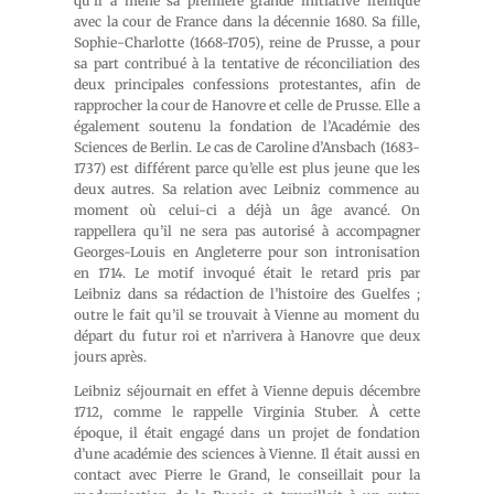
qu’il a mené sa première grande initiative irénique
avec la cour de France dans la décennie 1680. Sa fille,
Sophie-Charlotte (1668-1705), reine de Prusse, a pour
sa part contribué à la tentative de réconciliation des
deux principales confessions protestantes, afin de
rapprocher la cour de Hanovre et celle de Prusse. Elle a
également soutenu la fondation de l’Académie des
Sciences de Berlin. Le cas de Caroline d’Ansbach (1683-
1737) est différent parce qu’elle est plus jeune que les
deux autres. Sa relation avec Leibniz commence au
moment où celui-ci a déjà un âge avancé. On
rappellera qu’il ne sera pas autorisé à accompagner
Georges-Louis en Angleterre pour son intronisation
en 1714. Le motif invoqué était le retard pris par
Leibniz dans sa rédaction de l’histoire des Guelfes ;
outre le fait qu’il se trouvait à Vienne au moment du
départ du futur roi et n’arrivera à Hanovre que deux
jours après.
Leibniz séjournait en effet à Vienne depuis décembre
1712, comme le rappelle Virginia Stuber. À cette
époque, il était engagé dans un projet de fondation
d’une académie des sciences à Vienne. Il était aussi en
contact avec Pierre le Grand, le conseillait pour la