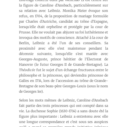
la figure de Caroline d’Ansbach, particulièrement sur
sa relation avec Leibniz. Monika Meier évoque son
refus, en 1704, de la proposition de mariage formulée
par Charles d’Autriche, candidat au trône d’Espagne,
lorsqu’elle était orpheline et protégée par la cour de
Prusse. Elle ne voulait pas abjurer sa foi luthérienne et
invoqua des motifs de conscience. Attaché à la cour de
Berlin, Leibniz a été l’un de ses conseillers. Sa
proximité avec elle s’est maintenue pendant la
décennie suivante, lorsqu’elle s’est mariée avec
Georges-Auguste, prince héritier de l’Électorat de
Hanovre (le futur Georges II de Grande-Bretagne). La
Théodicée
fut le sujet d’un échange fructueux entre le
philosophe et la princesse, qui deviendra princesse de
Galles en 1714, lors de l’accession au trône de Grande-
Bretagne de son beau-père Georges-Louis (sous le nom
de Georges Ier).
Selon les mots mêmes de Leibniz, Caroline d’Ansbach
fait partie des trois princesses qui ont compté dans sa
vie. La duchesse Sophie (1630-1714) a sans doute été la
figure plus importante : Leibniz a entretenu avec elle
une longue correspondance et c’est sous ses auspices