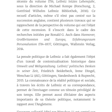
récente du volume
1716, Leibniz letztes Lebensjahr
,
sous la direction de Michael Kempe (Forschung, 2,
Gottfried Wilhelm Leibniz Bibliothek, 2016). Ce
recueil d’articles, même s’il n’est pas centré sur la
succession anglaise, contient plusieurs travaux qui se
rapprochent de la perspective du volume qui est l’objet
de cette recension. Il s’inscrit dans le cadre des
recherches initiées par Ronald G. Asch dans
Hannover,
Großbritannien und Europa, Erfahrungsraum
Personalunion 1714–1837
, Göttingen, Wallstein Verlag,
2014.
La pensée politique de Leibniz a fait également l’objet
d’un travail de contextualisation historique dans
Umwelt und Weltgestaltung. Leibniz’ politisches Denken
in seiner Zeit
, Friedrich Beiderbeck, Irene Dingel,
Wenchao Li (éd.), Göttingen, Vandenhoeck & Ruprecht,
2015. La connaissance de la réalité politique et sociale,
à travers les écrits de Leibniz et sa correspondance,
permet de l’envisager comme un témoin privilégié de
son temps. Elle permet aussi d’éclairer des aspects
importants de sa théorie politique, notamment le
rapport avec l’Angleterre.
L’ouvrage collectif édité par Wenchao Li est centré sur