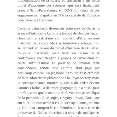
modernisation de la Russie et travaillait à un autre
projet d’académie des sciences (qui sera finalement
créée à Saint-Pétersbourg en 1724). En dépit de ces
engagements, il quitte en 1714 la capitale de l’Empire
pour revenir à Hanovre.
Caroline d’Ansbach, désormais princesse de Galles, a
essayé d’introduire Leibniz à la cour de Georges Ier, en
cherchant à satisfaire son souhait d’être nommé
historien de la cour. Mais sa tentative a échoué, non
seulement en raison du projet d’histoire des Guelfes,
toujours inachevée, mais aussi en raison de la
controverse avec Newton à propos de l’invention du
calcul infinitésimal. Le prestige de Newton était
considérable, tandis que Leibniz était jugé par
beaucoup comme un plagiaire. Caroline s’est efforcée
de faire admettre le philosophe à la Royal Society, mais
la correspondance montre qu’elle a dû céder devant
Samuel Clarke. La distance géographique a aussi joué
un rôle, ainsi que le manque de formation scientifique
de la princesse. À ce sujet, Gregory Brown, dans une
autre étude consacrée à cette correspondance, estime
qu’elle s’est comportée conformément à son titre de
princesse de Galles, cherchant à servir de médiatrice.