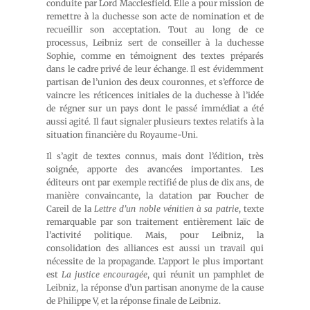
conduite par Lord Macclesfield. Elle a pour mission de
remettre à la duchesse son acte de nomination et de
recueillir son acceptation. Tout au long de ce
processus, Leibniz sert de conseiller à la duchesse
Sophie, comme en témoignent des textes préparés
dans le cadre privé de leur échange. Il est évidemment
partisan de l’union des deux couronnes, et s’efforce de
vaincre les réticences initiales de la duchesse à l’idée
de régner sur un pays dont le passé immédiat a été
aussi agité. Il faut signaler plusieurs textes relatifs à la
situation financière du Royaume-Uni.
Il s’agit de textes connus, mais dont l’édition, très
soignée, apporte des avancées importantes. Les
éditeurs ont par exemple rectifié de plus de dix ans, de
manière convaincante, la datation par Foucher de
Careil de la
Lettre d’un noble vénitien à sa patrie
, texte
remarquable par son traitement entièrement laïc de
l’activité politique. Mais, pour Leibniz, la
consolidation des alliances est aussi un travail qui
nécessite de la propagande. L’apport le plus important
est
La justice encouragée
, qui réunit un pamphlet de
Leibniz, la réponse d’un partisan anonyme de la cause
de Philippe V, et la réponse finale de Leibniz.