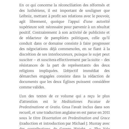
En ce qui concerne la réconciliation des réformés et
des luthériens, il est important de souligner que
Leibniz, mettant à profit ses relations avec le pouvoir,
agit librement, quoique l’appui d’une autorité
supérieure soit nécessaire pour parvenir à un résultat
positif. Contrairement à son activité de publiciste et
de rédacteur de pamphlets politiques, celle qu’il
conduit dans ce domaine consiste à faire progresser
des négociations déjà commencées, en se fiant à la
discrétion de ses interlocuteurs, puisque le sujet peut
susciter – et suscitera effectivement par la suite – des
résistances de la part de représentants des deux
religions impliquées. L’objectif immédiat des
démarches engagées consiste dans la rédaction de
documents que les deux Églises puissent considérer
comme valides.
L’un des textes de ce volume qui a reçu le plus
d’attention est le
Meditationes Pacatae de
Predestinatione et Gratia
. Grua l’avait inclus dans son
recueil, et une traduction anglaise en est parue en 2011
sous le titre
Dissertation on Predestination and Grace
(traduction et introduction par Michael J. Murray avec
des contributions de George Wright, « The Yale