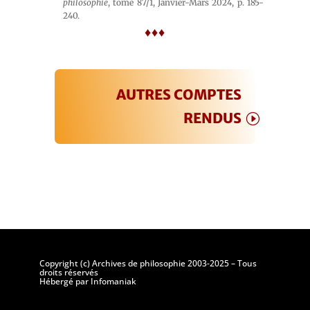
philosophie
, tome 87/1, Janvier-Mars 2024, p. 185-
240.
♦♦♦
AUTRES COMPTES
RENDUS
Copyright (c) Archives de philosophie 2003-2025 – Tous
droits réservés
Hébergé par Infomaniak