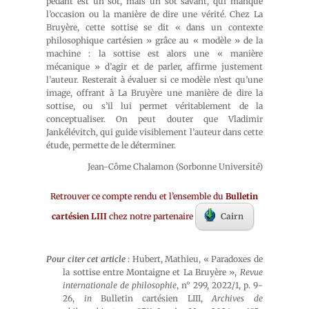
pédant est un sot, mais un sot savant, qui manque
l’occasion ou la manière de dire une vérité. Chez La
Bruyère, cette sottise se dit « dans un contexte
philosophique cartésien » grâce au « modèle » de la
machine : la sottise est alors une « manière
mécanique » d’agir et de parler, affirme justement
l’auteur. Resterait à évaluer si ce modèle n’est qu’une
image, offrant à La Bruyère une manière de dire la
sottise, ou s’il lui permet véritablement de la
conceptualiser. On peut douter que Vladimir
Jankélévitch, qui guide visiblement l’auteur dans cette
étude, permette de le déterminer.
Jean-Côme Chalamon (Sorbonne Université)
Retrouver ce compte rendu et l’ensemble du
Bulletin
cartésien LIII
chez notre partenaire
Cairn
Pour citer cet article
: Hubert, Mathieu, « Paradoxes de
la sottise entre Montaigne et La Bruyère »,
Revue
internationale de philosophie
, n° 299, 2022/1, p. 9-
26,
in
Bulletin cartésien LIII,
Archives de