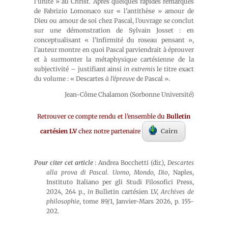
l’unité » au Christ. Après quelques rapides remarques
de Fabrizio Lomonaco sur « l’antithèse » amour de
Dieu ou amour de soi chez Pascal, l’ouvrage se conclut
sur une démonstration de Sylvain Josset : en
conceptualisant « l’infirmité du roseau pensant »,
l’auteur montre en quoi Pascal parviendrait à éprouver
et à surmonter la métaphysique cartésienne de la
subjectivité – justifiant ainsi
in extremis
le titre exact
du volume : « Descartes
à l’épreuve
de Pascal ».
Jean-Côme Chalamon (Sorbonne Université)
Retrouver ce compte rendu et l’ensemble du
Bulletin
cartésien LV
chez notre partenaire
Cairn
Pour citer cet article
: Andrea Bocchetti (dir.),
Descartes
alla prova di Pascal. Uomo, Mondo, Dio
, Naples,
Instituto Italiano per gli Studi Filosofici Press,
2024, 264 p.,
in
Bulletin cartésien LV,
Archives de
philosophie
, tome 89/1, Janvier-Mars 2026, p. 155-
202.