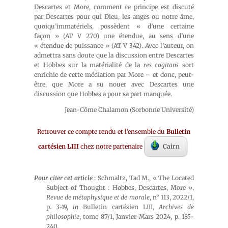
Descartes et More, comment ce principe est discuté
par Descartes pour qui Dieu, les anges ou notre âme,
quoiqu’immatériels, possèdent « d’une certaine
façon » (AT V 270) une étendue, au sens d’une
« étendue de puissance » (AT V 342). Avec l’auteur, on
admettra sans doute que la discussion entre Descartes
et Hobbes sur la matérialité de la
res cogitans
sort
enrichie de cette médiation par More – et donc, peut-
être, que More a su nouer avec Descartes une
discussion que Hobbes a pour sa part manquée.
Jean-Côme Chalamon (Sorbonne Université)
Retrouver ce compte rendu et l’ensemble du
Bulletin
cartésien LIII
chez notre partenaire
Cairn
Pour citer cet article
: Schmaltz, Tad M., « The Located
Subject of Thought : Hobbes, Descartes, More »,
Revue de métaphysique et de morale
, n° 113, 2022/1,
p. 3-19,
in
Bulletin cartésien LIII,
Archives de
philosophie
, tome 87/1, Janvier-Mars 2024, p. 185-
240.