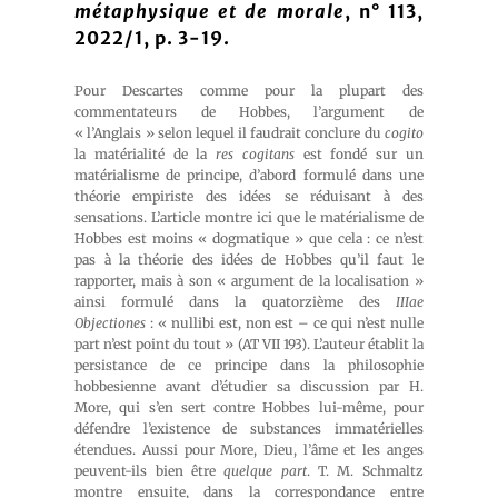
métaphysique et de morale
, n° 113,
2022/1, p. 3-19.
Pour Descartes comme pour la plupart des
commentateurs de Hobbes, l’argument de
« l’Anglais » selon lequel il faudrait conclure du
cogito
la matérialité de la
res cogitans
est fondé sur un
matérialisme de principe, d’abord formulé dans une
théorie empiriste des idées se réduisant à des
sensations. L’article montre ici que le matérialisme de
Hobbes est moins « dogmatique » que cela : ce n’est
pas à la théorie des idées de Hobbes qu’il faut le
rapporter, mais à son « argument de la localisation »
ainsi formulé dans la quatorzième des
IIIae
Objectiones
: « nullibi est, non est – ce qui n’est nulle
part n’est point du tout » (AT VII 193). L’auteur établit la
persistance de ce principe dans la philosophie
hobbesienne avant d’étudier sa discussion par H.
More, qui s’en sert contre Hobbes lui-même, pour
défendre l’existence de substances immatérielles
étendues. Aussi pour More, Dieu, l’âme et les anges
peuvent-ils bien être
quelque part
. T. M. Schmaltz
montre ensuite, dans la correspondance entre