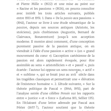
et Pierre Mille » (1922) et une mise au point sur
« Racine et les passions » (1926), on pourra consulter
avec intérêt les trois articles suivants, publiés
entre 1933 et 1951. 1. Dans « De la
passio
aux passions »
(1941), l’auteur se livre à une étude sémantique de la
passion
, depuis ses sources antiques (Aristote, les
stoïciens), puis chrétiennes (Augustin, Bernard de
Clairvaux, Bonaventure) jusqu’à son acception
moderne. Il montre ainsi comment, d’une conception
purement passive de la passion antique, on en
viendrait à l’idée d’une passion « active » (un « grand
mouvement du cœur »). L’acception cartésienne de la
passion est alors rapidement évoquée, pour être
assimilée au sens « aristotélicien » et « passif », puis
écartée : l’auteur lui oppose un sens nouveau, « actif »
e
et « sublime », qui se ferait jour au xvii
siècle dans
les tragédies classiques et permettrait une « élévation
de l’existence humaine ». 2. L’étude suivante, « Sur la
théorie politique de Pascal » (1946, 1951), part de
l’analyse serrée d’une célèbre
Pensée
sur les rapports
entre « justice » et « force » (Lafuma 103, Sellier 135).
En l’éclairant d’une lettre adressée par Pascal aux
Périer (1657 ?), l’auteur soutient que la théorie