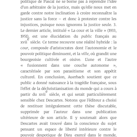
politique de Pascal ne se borne pas à reprendre l’idée
d’un arbitraire de la justice, mais qu’elle nous met en
garde contre notre inclination à croire reconnaître la
justice sans la force – et donc à protester contre les
injustices, puisque nous ignorons la justice seule. 3.
Le dernier article, intitulé « La cour et la ville » (1933,
1951), est une élucidation du
public
français au
e
xvii
siècle. Ce terme recouvre une réalité hybride : la
cour
, composée d’aristocrates dont l’autonomie et le
pouvoir politique diminuent, et la
ville
, où grandit une
bourgeoisie cultivée et oisive. L’une et l’autre
« fusionnent dans une couche autonome »,
caractérisée par son parasitisme et son appétit
culturel. En conclusion, Auerbach soutient que ce
public a donné naissance à la tragédie française, sous
l’effet de la déchristianisation du monde qui a cours à
e
partir du xvii
siècle, et qui serait particulièrement
sensible chez Descartes. Notons que l’éditeur a choisi
de restituer intégralement cette thèse discutable,
supprimée par l’auteur dans une publication
ultérieure de son article. Il y soutenait alors que
Descartes avait trouvé dans la conscience du sujet
pensant un espace de liberté intérieure contre le
pouvoir despotique de Dieu exercé dans le monde,