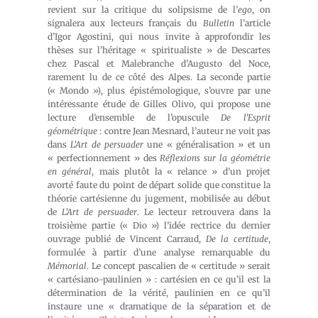
revient sur la critique du solipsisme de l’
ego
, on
signalera aux lecteurs français du
Bulletin
l’article
d’Igor Agostini, qui nous invite à approfondir les
thèses sur l’héritage « spiritualiste » de Descartes
chez Pascal et Malebranche d’Augusto del Noce,
rarement lu de ce côté des Alpes. La seconde partie
(« Mondo »), plus épistémologique, s’ouvre par une
intéressante étude de Gilles Olivo, qui propose une
lecture d’ensemble de l’opuscule
De l’Esprit
géométrique
: contre Jean Mesnard, l’auteur ne voit pas
dans
L’Art de persuader
une « généralisation » et un
« perfectionnement » des
Réflexions sur la géométrie
en général
, mais plutôt la « relance » d’un projet
avorté faute du point de départ solide que constitue la
théorie cartésienne du jugement, mobilisée au début
de
L’Art de persuader
. Le lecteur retrouvera dans la
troisième partie (« Dio ») l’idée rectrice du dernier
ouvrage publié de Vincent Carraud,
De la certitude
,
formulée à partir d’une analyse remarquable du
Mémorial
. Le concept pascalien de « certitude » serait
« cartésiano-paulinien » : cartésien en ce qu’il est la
détermination de la vérité, paulinien en ce qu’il
instaure une « dramatique de la séparation et de