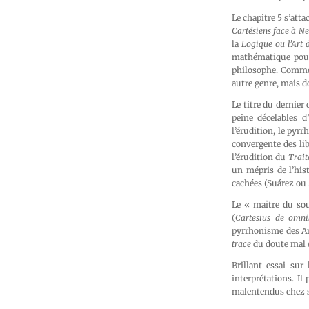
Le chapitre 5 s’att
Cartésiens face à Ne
la
Logique ou l’Art 
mathématique pour 
philosophe. Comme 
autre genre, mais d
Le titre du dernier
peine décelables d
l’érudition, le pyrr
convergente des lib
l’érudition du
Trait
un mépris de l’his
cachées (Suárez ou
Le « maître du so
(
Cartesius de omni
pyrrhonisme des A
trace
du doute mal e
Brillant essai sur
interprétations. Il
malentendus chez 