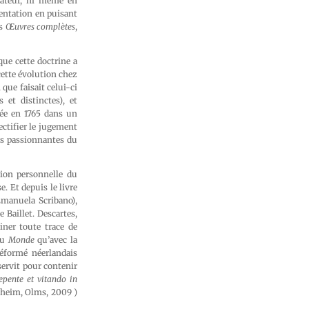
rateur, ni même en
entation en puisant
es
Œuvres complètes
,
que cette doctrine a
cette évolution chez
que faisait celui-ci
 et distinctes), et
iée en 1765 dans un
ectifier le jugement
lus passionnantes du
gion personnelle du
. Et depuis le livre
 Emanuela Scribano),
 Baillet. Descartes,
iner toute trace de
du
Monde
qu’avec la
réformé néerlandais
servit pour contenir
epente et vitando in
desheim, Olms, 2009 )