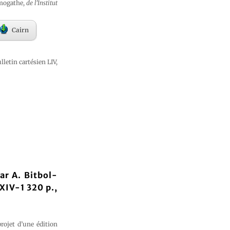
rmogathe,
de l’Institut
Cairn
lletin cartésien LIV,
ar A. Bitbol-
XIV-1 320 p.,
projet d’une édition