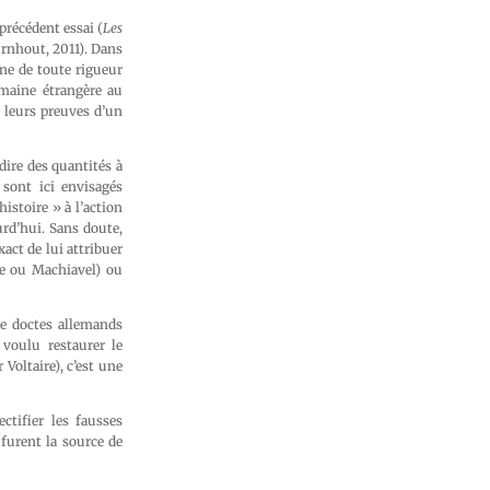
précédent essai (
Les
nhout, 2011). Dans
nne de toute rigueur
umaine étrangère au
t leurs preuves d’un
ire des quantités à
 sont ici envisagés
histoire » à l’action
urd’hui. Sans doute,
xact de lui attribuer
ue ou Machiavel) ou
de doctes allemands
 voulu restaurer le
 Voltaire), c’est une
ctifier les fausses
 furent la source de