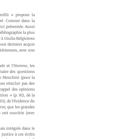
rofili » propose la
airé. Comme dans la
ici présentée. Aussi
bibliographie la plus
é à Giulia Belgioioso
tout derniers acquis
rtésiennes, avec une
nde
et l’
Homme
, les
taire des questions
o Meschini (pour la
ne n’exclut pas des
 rappel des opinions
tion » (p. 81), de la
01), de l’évidence du
itre, que les grandes
 ont suscités (avec
ais intégrés dans le
justice à ces écrits