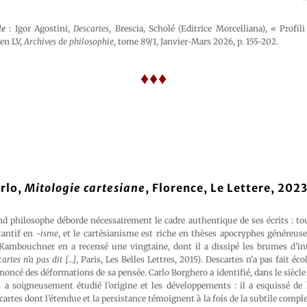
le
: Igor Agostini,
Descartes
, Brescia, Scholé (Editrice Morcelliana), « Profil
ien LV,
Archives de philosophie
, tome 89/1, Janvier-Mars 2026, p. 155-202.
♦♦♦
rlo,
Mitologie cartesiane
, Florence, Le Lettere, 2023
nd philosophe déborde nécessairement le cadre authentique de ses écrits : t
tantif en
-isme
, et le cartésianisme est riche en thèses apocryphes généreus
Kambouchner en a recensé une vingtaine, dont il a dissipé les brumes d’int
artes n’a pas dit […]
, Paris, Les Belles Lettres, 2015). Descartes n’a pas fait éco
dénoncé des déformations de sa pensée. Carlo Borghero a identifié, dans le siècle
 a soigneusement étudié l’origine et les développements : il a esquissé d
artes dont l’étendue et la persistance témoignent à la fois de la subtile comple