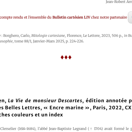
Jean-Robert A
 compte rendu et l’ensemble du
Bulletin cartésien LIV
chez notre partenaire
e
: Borghero, Carlo,
Mitologie cartesiane
, Florence, Le Lettere, 2023, 506 p.,
in
Bu
losophie
, tome 88/1, Janvier-Mars 2025, p. 224-226.
♦♦♦
ien,
La Vie de monsieur Descartes
, édition annotée p
es Belles Lettres, « Encre marine », Paris, 2022, CX
ches couleurs et un index
Clerselier (1614-1684), l’abbé Jean-Baptiste Legrand († 1704) avait formé le 