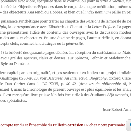
espondance avec More, éparpillée dans le volume, ou pour la
lettre à Voetius
, év
r inséré les Objections-Réponses dans le corps de chaque méditation, même si
 » des objecteurs, Gassendi ou Hobbes, et bien que l’
index nominum
pallie en par
de puissance synthétique pour traiter au chapitre des
Passions
de la morale de De
ipia
, la correspondance avec Élisabeth et Chanut et la
Lettre-Préface
. La gage
une présentation fidèle du contenu des ouvrages avec la discussion moder
lan des amis et objecteurs. En une dizaine de pages, l’auteur définit, en donna
cepts clefs, comme l’
anaclastique
ou la
générosité
.
. 5) la brièveté des quarante pages dédiées à la réception du cartésianisme. Mais il
 savoir gré des aperçus, clairs et denses, sur Spinoza, Leibniz et Malebranch
, Ryle ou Damásio.
livre capital par son originalité, et pas seulement en italien : un projet similair
n Gaukroger (1950-2023, voir
Descartes. An Intellectual Biography
, Oxford, Clar
de Dan Garber dans le BC XXVI, p. 40-42 [
Archives de philosophie
61, 1
s.net]), mais la chronologie du présent ouvrage est plus équilibrée et les ana
 Il est rare qu’un livre puisse à la fois être utile à des étudiants déjà avancés,
 des spécialistes.
Jean-Robert Armo
 compte rendu et l’ensemble du
Bulletin cartésien LV
chez notre partenaire