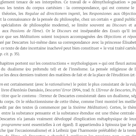
uglement tenace de ses interprètes. Ce travail de « démythologisation » p
us les textes du corpus cartésien : la correspondance, qui est comme le 
 théories, les
Regulae ad directionem ingenii
, les
Responsiones
aux
Objectio
it la connaissance de la pensée du philosophe, chez un certain « grand public
n spécialistes de philosophie moderne), se limite souvent au
Discours
et 
t, aux
Passions de l’âme
). Or le
Discours
est inséparable des
Essais
qu’il in
 ce que ses
Méditations
soient toujours accompagnées des
Objections et répo
aré par Descartes lui-même dans sa correspondance avec la princesse Élisabet
, ce texte de date incertaine inachevé peut bien constituer « le vrai traité cart
p. cit
. p. 35).
chapitres portent sur les constructions « mythologiques » qui ont fleuri autour
 du dualisme (ou prétendu tel) et de l’innéisme. La pensée religieuse de 
ue les deux derniers traitent des matières de fait et de la place de l’érudition (e
ien
est certainement (avec le
rationalisme
) le point le plus consistant de la vu
u livre d’António Damásio,
Descartes’ Error
(1994, trad. fr.
L’Erreur de Descartes
, P
 titre que le contenu : l’erreur de Descartes consisterait dans un dualisme, s
 du corps. Or le réductionnisme de cette thèse, comme l’ont montré les meilleu
redit par des textes (à commencer par la
Sixième Méditation
). Certes, le thè
) entre la substance pensante et la substance étendue est une thèse centrale
Descartes n’a jamais vraiment développé d’explication métaphysique de leur 
in programme
sont essentielles à cet égard). Il appartiendra à Spinoza (par le p
che (par l’occasionnalisme) et à Leibniz (par l’harmonie préétablie) de la tent