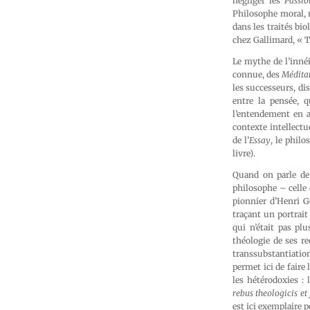
négliger les
Passio
Philosophe moral, 
dans les traités bi
chez Gallimard, « T
Le mythe de l’innéi
connue, des
Médita
les successeurs, dis
entre la pensée, q
l’entendement en a
contexte intellectu
de l’
Essay
, le phil
livre).
Quand on parle de 
philosophe – celle 
pionnier d’Henri Go
traçant un portrait
qui n’était pas pl
théologie de ses re
transsubstantiatio
permet ici de faire
les hétérodoxies :
rebus theologicis et 
est ici exemplaire 