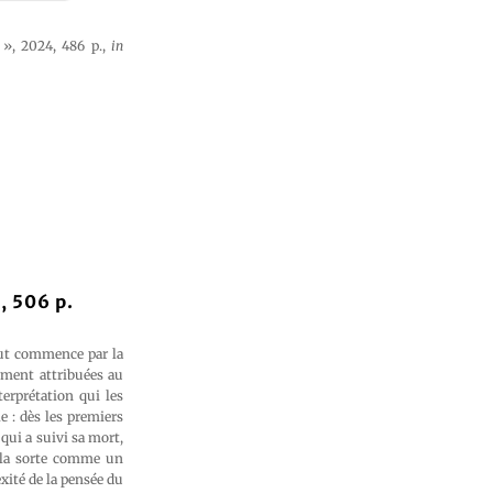
i », 2024, 486 p.,
in
, 506 p.
out commence par la
ement attribuées au
erprétation qui les
le : dès les premiers
 qui a suivi sa mort,
e la sorte comme un
xité de la pensée du