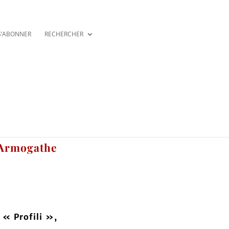
S’ABONNER
RECHERCHER
 Armogathe
, « Profili »,