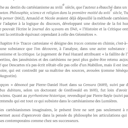
e
ache au destin du cartésianisme au xviii
siècle, que l’auteur a ébauché dans un 
e
wton. Philosophie, science et religion dans la première moitié du xviii
siècle,
Tur
de penser
(1662), Arnauld et Nicole avaient déjà dépouillé la méthode cartésie
l’adapter à la logique du discours, développant une doctrine de la foi h
pouvait l’écrire le
Journal des sçavans
en 1740, « l’Histoire et la Critique on
ont la certitude équivaut cependant à celle des Géomètres ».
 chapitre 8 (« Tracce cartesiane ») désigne des
traces
comme en chimie, c’est-à-d
’une substance que l’on découvre, à l’analyse, dans une autre substance :
honisme et la critique. Le jugement de Paul Hazard attribuant « la faillite de l’
ertins, des jansénistes et des cartésiens ne peut plus guère être retenu aujo
é
que Descartes n’a pas écrit n’était-elle pas celle d’un Mabillon, mais il est ine
toire, qui est contredit par sa maîtrise des sources, avouées (comme Sénèq
 Augustin).
upçon » dénoncé par Pierre-Daniel Huet dans sa
Censura
(1689), suivi par 
bus dubitans
, selon un doctorant de Greifswald en 1693), fut loin d’avoir
nciens. Quant au
pyrrhonisme historique,
revendiqué par Pierre Bayle (suivi par
ntendu qui est tout ce qui subsiste dans le cartésianisme des Lumières.
 les cartésianismes imaginaires, le présent livre ne sert pas seulement à re
 permet aussi d’apercevoir dans la pensée du philosophe les articulations qui
ses contemporains comme chez ses successeurs.