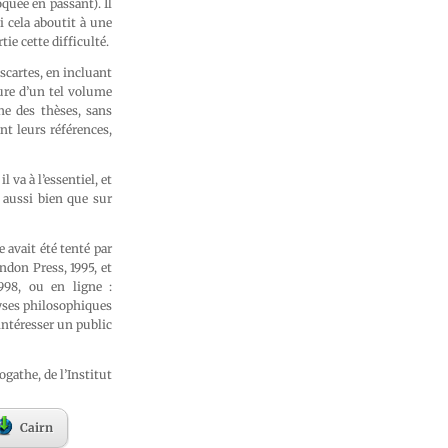
oquée en passant). Il
 cela aboutit à une
tie cette difficulté.
scartes, en incluant
ure d’un tel volume
ne des thèses, sans
nt leurs références,
 va à l’essentiel, et
e aussi bien que sur
e avait été tenté par
endon Press, 1995, et
998, ou en ligne :
lyses philosophiques
 intéresser un public
gathe, de l’Institut
Cairn