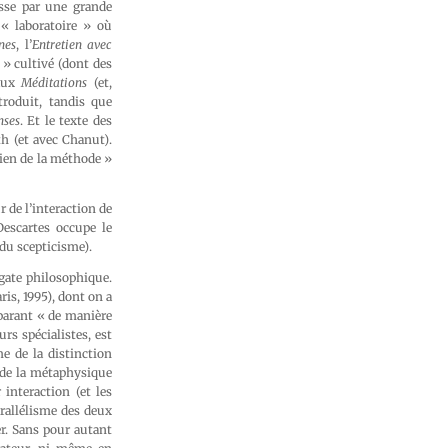
asse par une grande
« laboratoire » où
nes
, l’
Entretien avec
 » cultivé (dont des
aux
Méditations
(et,
troduit, tandis que
nses
. Et le texte des
h (et avec Chanut).
ésien de la méthode »
 de l’interaction de
Descartes occupe le
t du scepticisme).
lgate philosophique.
aris, 1995), dont on a
éparant « de manière
rs spécialistes, est
me de la distinction
 de la métaphysique
interaction (et les
arallélisme des deux
er. Sans pour autant