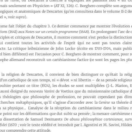
ns de l’âme
, où Descartes a cherché à expliquer les passions non « en O
mais seulement en Physicien » (AT XI, 326). C. Borghero complète son argum
ologiques et anatomiques de Descartes (qu’on consultera dans le volume II-2 d
el », voir
supra
).
sme fait l’objet du chapitre 3. Ce dernier commence par montrer l’évolution 
tions
(1641) aux
Notes sur un certain programme
(1648). En prolongeant l’arc de 
ciples et critiques de Descartes, il montre comment s’est perdue la distinction 
ui contient toutes les activités de l’esprit (qui ne sont pas toutes claires
cte. La critique leibnizienne de John Locke (écrite en 1703-1704, mais publ
el bien différent) est l’occasion pour C. Borghero de montrer comment, pour r
osophe allemand reconstruit un cartésianisme factice (ce sont les pages les p
la religion de Descartes, il convient de bien distinguer ce qu’était la reli
d’un catholique de son temps, ni « dévot » ni libertin – de sa pensée religieuse
uhier portant ce titre (1924), les études se sont multipliées (J.-L. Marion,
 aussi éloigné du
nouveau Vanini
de Voetius que du missionnaire catholique de
us théologien que philosophe de profession, ne pouvait cependant pas élim
cherches métaphysiques, qu’il s’agisse d’accorder avec la
Genèse
sa théorie 
n sa physique… L’analyse de la réception du cartésianisme dans le milieu 
 le point sur les déformations que dut subir sa pensée ; la menace cartésienne 
 la dissertation de Samuel Desmarets
De abusu philosophiae cartesianae, surr
fidei
(1670 ; voir le texte réédité et introduit par I. Agostini et M. Savini, Hil
pour comprendre cette attitude.