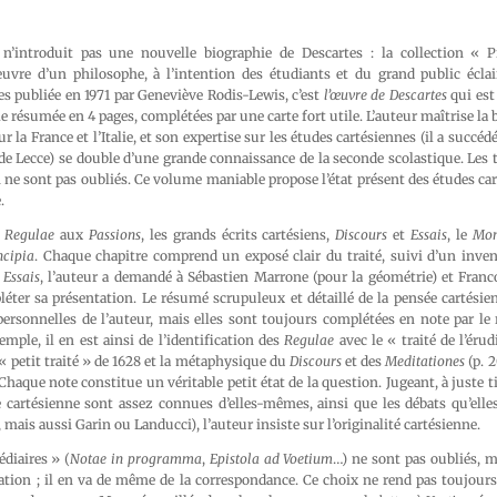
.
 n’introduit pas une nouvelle biographie de Descartes : la collection « P
œuvre d’un philosophe, à l’intention des étudiants et du grand public écl
 publiée en 1971 par Geneviève Rodis-Lewis, c’est
l’œuvre de Descartes
qui est 
le résumée en 4 pages, complétées par une carte fort utile. L’auteur maîtrise la 
r la France et l’Italie, et son expertise sur les études cartésiennes (il a succéd
 de Lecce) se double d’une grande connaissance de la seconde scolastique. Les 
 ne sont pas oubliés. Ce volume maniable propose l’état présent des études ca
.
s
Regulae
aux
Passions
, les grands écrits cartésiens,
Discours
et
Essais
, le
Mo
ncipia
. Chaque chapitre comprend un exposé clair du traité, suivi d’un inven
s
Essais
, l’auteur a demandé à Sébastien Marrone (pour la géométrie) et Franc
ter sa présentation. Le résumé scrupuleux et détaillé de la pensée cartésien
personnelles de l’auteur, mais elles sont toujours complétées en note par le
emple, il en est ainsi de l’identification des
Regulae
avec le « traité de l’érudi
 « petit traité » de 1628 et la métaphysique du
Discours
et des
Meditationes
(p. 2
 Chaque note constitue un véritable petit état de la question. Jugeant, à juste t
 cartésienne sont assez connues d’elles-mêmes, ainsi que les débats qu’elles
mais aussi Garin ou Landucci), l’auteur insiste sur l’originalité cartésienne.
édiaires » (
Notae in programma
,
Epistola ad Voetium
…) ne sont pas oubliés, m
ation ; il en va de même de la correspondance. Ce choix ne rend pas toujours 