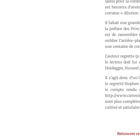
(ainsi pour la corr
est heureux d’avoi
certaine « dilution
Il fallait une gran
la préface des
Princ
est de rassembler 
oublier l’arrière-p
une centaine de con
L’auteur regrette (p
le lecteur doit lui
Heidegger, Husserl
Il s’agit donc d’un 
le regretté Stephe
le compte rendu 
http://www.cartesiu
sont plus complètes.
cultivé et satisfaire
Retrouver ce