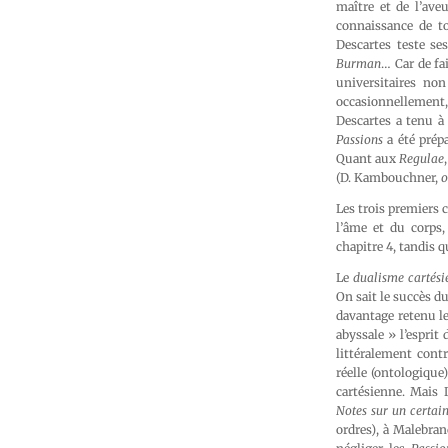
maître et de l’ave
connaissance de to
Descartes teste ses
Burman
… Car de fa
universitaires no
occasionnellemen
Descartes a tenu à
Passions
a été prép
Quant aux
Regulae
(D. Kambouchner,
o
Les trois premiers 
l’âme et du corps,
chapitre 4, tandis q
Le
dualisme cartés
On sait le succès d
davantage retenu le
abyssale » l’esprit
littéralement cont
réelle (ontologique
cartésienne. Mais 
Notes sur un certa
ordres), à Malebran