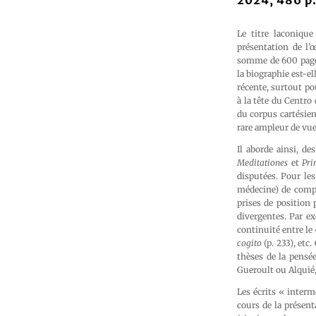
2024, 486 p
Le titre laconique
présentation de l’
somme de 600 pages
la biographie est-el
récente, surtout pou
à la tête du Centro
du corpus cartésien
rare ampleur de vue
Il aborde ainsi, de
Meditationes
et
Pri
disputées. Pour le
médecine) de complé
prises de position 
divergentes. Par ex
continuité entre le
cogito
(p. 233), etc.
thèses de la pensée
Gueroult ou Alquié, 
Les écrits « interm
cours de la présent