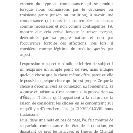
examen du type de connaissance qui se produit
lorsque nous connaissons par le deuxième ou
troisième genre (raison ou intuition), à savoir une
connaissance qui nous fait contempler les choses
comme nécessaires et non comme contingentes, l’A.
montre que cela arrive lorsque la raison perçoit,
déterminée par sa propre nature et non par
l’occurrence fortuite des affections. Dès lors, il
considère comme légitime de traduire
species
par
aspect :
L’expression « aspect » n’indique ici rien de subjectif
ni n’exprime un simple point de vue, mais indique
quelque chose que la chose même offre, parce qu’elle
le possède : quelque chose qui lui est propre. Ce que la
chose a d’éternel c’est sa connexion au fondement, sa
« cause ou raison ». C’est comme si la proposition 44
d’
Éthique
II disait qu’il appartient à la nature de la
raison de considérer les choses en se concentrant sur
ce qu’il y a d’éternel en elles. (p. CLXVII-CLXVIII, nous
traduisons)
Puis, dans une note en bas de page, l’A. fait montre de
sa parfaite connaissance de l’état de la question, en
discutant de près les analyses et thèses de Chantal