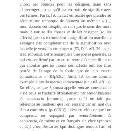
choisi par Spinoza pour les désigner, mais sans
s’interroger sur ce qu’il est en train de signifier avec
ces termes. Par là, l’A. ne fait en réalité que prendre au
sérieux une remarque de Spinoza lui-même : « […]
mon dessein est d’expliquer non pas le sens des mots
mais la nature des choses et de les désigner [sc. les
affects] par des termes dont la signification usuelle ne
s’éloigne pas complètement de la signification avec
laquelle je veux les employer » (E3, Déf. Aff. 20, expl.,
trad. Moreau). Cette remarque a une portée générale, ce
qui est confirmé par un autre texte d’
Éthique
III : « ce
qui montre que les noms des affects ont été tirés
plutôt de l’usage de la foule que de leur exacte
connaissance » (E3p52sc.) Ainsi, l’A. donne comme
exemple le cas du
morsus conscientiae
(E3, Déf. Aff. 17).
En effet, ce que Spinoza appelle
morsus conscientiae
« ne peut se traduire littéralement par
remordimiento
de conciencia
[remords], parce qu’il ne fait pas
référence au malheur que l’on ressent par un mal que
l’on a commis » (p. CCXIV) ; c’est en effet ce que l’on
comprend en espagnol par
remordimiento de
conciencia
, de même qu’en français. Or, chez Spinoza,
et déjà chez Descartes (qui distingue remors [
sic
] et