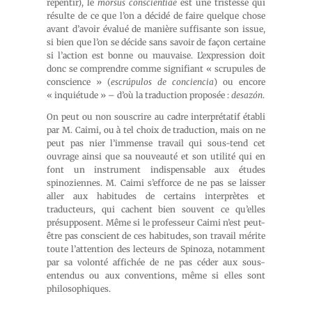
repentir), le
morsus conscientiae
est une tristesse qui
résulte de ce que l’on a décidé de faire quelque chose
avant d’avoir évalué de manière suffisante son issue,
si bien que l’on se décide sans savoir de façon certaine
si l’action est bonne ou mauvaise. L’expression doit
donc se comprendre comme signifiant « scrupules de
conscience » (
escrúpulos de conciencia
) ou encore
« inquiétude » – d’où la traduction proposée :
desazón
.
On peut ou non souscrire au cadre interprétatif établi
par M. Caimi, ou à tel choix de traduction, mais on ne
peut pas nier l’immense travail qui sous-tend cet
ouvrage ainsi que sa nouveauté et son utilité qui en
font un instrument indispensable aux études
spinoziennes. M. Caimi s’efforce de ne pas se laisser
aller aux habitudes de certains interprètes et
traducteurs, qui cachent bien souvent ce qu’elles
présupposent. Même si le professeur Caimi n’est peut-
être pas conscient de ces habitudes, son travail mérite
toute l’attention des lecteurs de Spinoza, notamment
par sa volonté affichée de ne pas céder aux sous-
entendus ou aux conventions, même si elles sont
philosophiques.