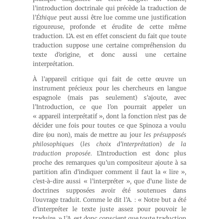
l’introduction doctrinale qui précède la traduction de
l’
Éthique
peut aussi être lue comme une justification
rigoureuse, profonde et érudite de cette même
traduction. L’A. est en effet conscient du fait que toute
traduction suppose une certaine compréhension du
texte d’origine, et donc aussi une certaine
interprétation.
À l’appareil critique qui fait de cette œuvre un
instrument précieux pour les chercheurs en langue
espagnole (mais pas seulement) s’ajoute, avec
l’Introduction, ce que l’on pourrait appeler un
« appareil interprétatif », dont la fonction n’est pas de
décider une fois pour toutes ce que Spinoza a voulu
dire (ou non), mais de mettre au jour
les présupposés
philosophiques
(
les choix d’interprétation
)
de la
traduction proposée
. L’Introduction est donc plus
proche des remarques qu’un compositeur ajoute à sa
partition afin d’indiquer comment il faut la « lire »,
c’est-à-dire aussi « l’interpréter », que d’une liste de
doctrines supposées avoir été soutenues dans
l’ouvrage traduit. Comme le dit l’A. : « Notre but a été
d’interpréter le texte juste assez pour pouvoir le
traduire. » L’A. est donc conscient que toute traduction