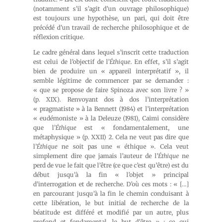
(notamment s’il s’agit d’un ouvrage philosophique)
est toujours une hypothèse, un pari, qui doit être
précédé d’un travail de recherche philosophique et de
réflexion critique.
Le cadre général dans lequel s’inscrit cette traduction
est celui de l’objectif de l’
Éthique
. En effet, s’il s’agit
bien de produire un « appareil interprétatif », il
semble légitime de commencer par se demander :
« que se propose de faire Spinoza avec son livre ? »
(p. XIX). Renvoyant dos à dos l’interprétation
« pragmatiste » à la Bennett (1984) et l’interprétation
« eudémoniste » à la Deleuze (1981), Caimi considère
que l’
Éthique
est « fondamentalement, une
métaphysique » (p. XXII) 2. Cela ne veut pas dire que
l’
Éthique
ne soit pas une « éthique ». Cela veut
simplement dire que jamais l’auteur de l’
Éthique
ne
perd de vue le fait que l’être (ce que c’est qu’être) est du
début jusqu’à la fin « l’objet » principal
d’interrogation et de recherche. D’où ces mots : « […]
en parcourant jusqu’à la fin le chemin conduisant à
cette libération, le but initial de recherche de la
béatitude est différé et modifié par un autre, plus
profond et fondamental, le but d’être » ; ce qui