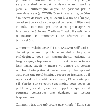
s’explicite ainsi : « le but consiste à acquérir un être
plein ou authentique, auquel on parvient par la
connaissance » (p. XXVIII). D’un être à l’autre, de Dieu
à la liberté de l’intellect, du début à la fin de l’
Éthique
,
ce qui sert de « cadre conceptuel de traductibilité » est
la thèse soutenue par une autre philosophe et
interprète de Spinoza, Marilena Chaui : il s’agit de la
« théorie de l’immanence de l’éternel et du
temporel 3 ».
Comment traduire
mens
? (Cf. p. LXXXVI) Voilà qui ne
devrait poser aucun problème, ni philosophique, ni
philologique, pour un hispanophone, puisque la
langue espagnole possède un substantif issu du terme
latin
mens
, savoir « mente ». Contre un certain
nombre d’interprètes et traducteurs qui transposent
sans plus une problématique propre au français, où il
n’y a pas de substantif issu de
mens
, l’A. n’hésite pas.
S’il s’arrête sur ce point c’est moins pour poser un
problème (inexistant) que pour rappeler ce qui devrait
pourtant constituer une évidence au lecteur
hispanophone.
Comment traduire
sub specie aeternitatis
? Dans son