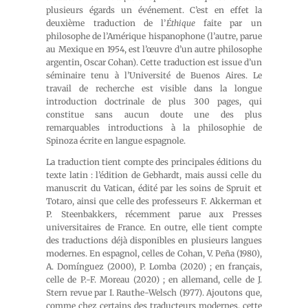
plusieurs égards un événement. C’est en effet la
deuxième traduction de l’
Éthique
faite par un
philosophe de l’Amérique hispanophone (l’autre, parue
au Mexique en 1954, est l’œuvre d’un autre philosophe
argentin, Oscar Cohan). Cette traduction est issue d’un
séminaire tenu à l’Université de Buenos Aires. Le
travail de recherche est visible dans la longue
introduction doctrinale de plus 300 pages, qui
constitue sans aucun doute une des plus
remarquables introductions à la philosophie de
Spinoza écrite en langue espagnole.
La traduction tient compte des principales éditions du
texte latin : l’édition de Gebhardt, mais aussi celle du
manuscrit du Vatican, édité par les soins de Spruit et
Totaro, ainsi que celle des professeurs F. Akkerman et
P. Steenbakkers, récemment parue aux Presses
universitaires de France. En outre, elle tient compte
des traductions déjà disponibles en plusieurs langues
modernes. En espagnol, celles de Cohan, V. Peña (1980),
A. Domínguez (2000), P. Lomba (2020) ; en français,
celle de P.-F. Moreau (2020) ; en allemand, celle de J.
Stern revue par I. Rauthe-Welsch (1977). Ajoutons que,
comme chez certains des traducteurs modernes, cette