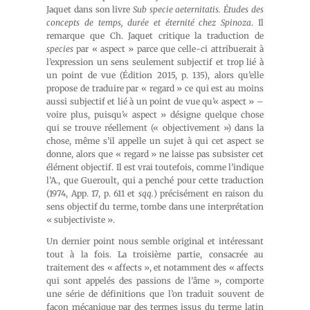
Jaquet dans son livre
Sub specie aeternitatis. Études des
concepts de temps, durée et éternité chez Spinoza
. Il
remarque que Ch. Jaquet critique la traduction de
species
par « aspect » parce que celle-ci attribuerait à
l’expression un sens seulement subjectif et trop lié à
un point de vue (Édition 2015, p. 135), alors qu’elle
propose de traduire par « regard » ce qui est au moins
aussi subjectif et lié à un point de vue qu’« aspect » –
voire plus, puisqu’« aspect » désigne quelque chose
qui se trouve réellement (« objectivement ») dans la
chose, même s’il appelle un sujet à qui cet aspect se
donne, alors que « regard » ne laisse pas subsister cet
élément objectif. Il est vrai toutefois, comme l’indique
l’A., que Gueroult, qui a penché pour cette traduction
(1974, App. 17, p. 611 et
sqq.
) précisément en raison du
sens objectif du terme, tombe dans une interprétation
« subjectiviste ».
Un dernier point nous semble original et intéressant
tout à la fois. La troisième partie, consacrée au
traitement des « affects », et notamment des « affects
qui sont appelés des passions de l’âme », comporte
une série de définitions que l’on traduit souvent de
façon mécanique par des termes issus du terme latin