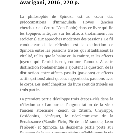
Avarigani, 2016, 270 p.
La philosophie de Spinoza est au cœur des
préoccupations d’Inmaculada Hoyos (ancien
chercheur au Centre Léon Robin) dans ce livre qui lie
les topiques antiques sur les affects (notamment les
stoïciens) aux approches modernes des passions. Le fil
conducteur de la réflexion est la distinction de
Spinoza entre les passions tristes qui affaiblissent la
vitalité, telles que la haine ou la crainte, et les affects
joyeux qui l’enrichissent, comme l’amour. À cette
distinction fondamentale s´ajoutent la question de la
distinction entre affects passifs (passions) et affects
actifs (actions) ainsi que les rapports des passions avec
le corps. Les neuf chapitres du livre sont distribués en
trois parties.
La première partie développe trois étapes-clés dans la
réflexion sur l’amour et l’augmentation de la vie :
l’ancien stoïcisme (Zenon de Citium, Chrysippe,
Posidonius, Sénèque), le néoplatonisme de la
Renaissance (Marsile Ficin, Pic de la Mirandole, Léon
l’Hébreu) et Spinoza. La deuxième partie porte sur
l’examen de la peur comme régime affaiblissant la vie