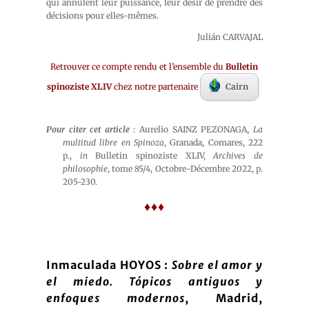
qui annulent leur puissance, leur désir de prendre des
décisions pour elles-mêmes.
Julián CARVAJAL
Retrouver ce compte rendu et l’ensemble du
Bulletin
spinoziste XLIV
chez notre partenaire
Cairn
Pour citer cet article
: Aurelio SAINZ PEZONAGA,
La
multitud libre en Spinoza
, Granada, Comares, 222
p.,
in
Bulletin spinoziste XLIV,
Archives de
philosophie
, tome 85/4, Octobre-Décembre 2022, p.
205-230.
♦♦♦
Inmaculada HOYOS :
Sobre el amor y
el miedo. Tópicos antiguos y
enfoques modernos
, Madrid,