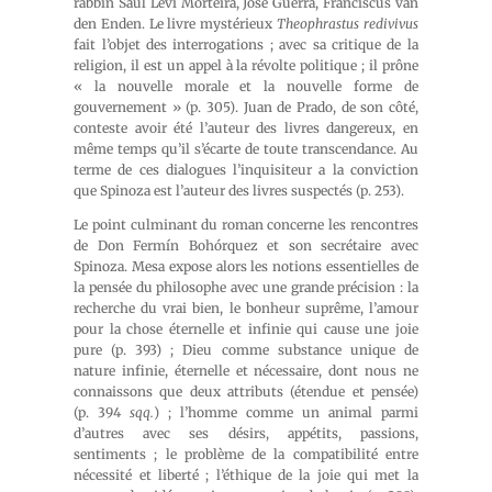
rabbin Saul Levi Morteira, José Guerra, Franciscus van
den Enden. Le livre mystérieux
Theophrastus redivivus
fait l’objet des interrogations ; avec sa critique de la
religion, il est un appel à la révolte politique ; il prône
« la nouvelle morale et la nouvelle forme de
gouvernement » (p. 305). Juan de Prado, de son côté,
conteste avoir été l’auteur des livres dangereux, en
même temps qu’il s’écarte de toute transcendance. Au
terme de ces dialogues l’inquisiteur a la conviction
que Spinoza est l’auteur des livres suspectés (p. 253).
Le point culminant du roman concerne les rencontres
de Don Fermín Bohórquez et son secrétaire avec
Spinoza. Mesa expose alors les notions essentielles de
la pensée du philosophe avec une grande précision : la
recherche du vrai bien, le bonheur suprême, l’amour
pour la chose éternelle et infinie qui cause une joie
pure (p. 393) ; Dieu comme substance unique de
nature infinie, éternelle et nécessaire, dont nous ne
connaissons que deux attributs (étendue et pensée)
(p. 394
sqq.
) ; l’homme comme un animal parmi
d’autres avec ses désirs, appétits, passions,
sentiments ; le problème de la compatibilité entre
nécessité et liberté ; l’éthique de la joie qui met la