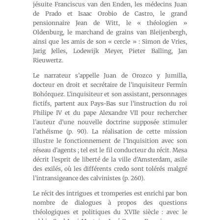
jésuite Franciscus van den Enden, les médecins Juan
de Prado et Isaac Orobio de Castro, le grand
pensionnaire Jean de Witt, le « théologien »
Oldenburg, le marchand de grains van Bleijenbergh,
ainsi que les amis de son « cercle » : Simon de Vries,
Jarig Jelles, Lodewijk Meyer, Pieter Balling, Jan
Rieuwertz.
Le narrateur s’appelle Juan de Orozco y Jumilla,
docteur en droit et secrétaire de l’inquisiteur Fermín
Bohórquez. L’inquisiteur et son assistant, personnages
fictifs, partent aux Pays-Bas sur l’instruction du roi
Philipe IV et du pape Alexandre VII pour rechercher
l’auteur d’une nouvelle doctrine supposée stimuler
l’athéisme (p. 90). La réalisation de cette mission
illustre le fonctionnement de l’Inquisition avec son
réseau d’agents ; tel est le fil conducteur du récit. Mesa
décrit l’esprit de liberté de la ville d’Amsterdam, asile
des exilés, où les différents credo sont tolérés malgré
l’intransigeance des calvinistes (p. 260).
Le récit des intrigues et tromperies est enrichi par bon
nombre de dialogues à propos des questions
théologiques et politiques du XVIIe siècle : avec le