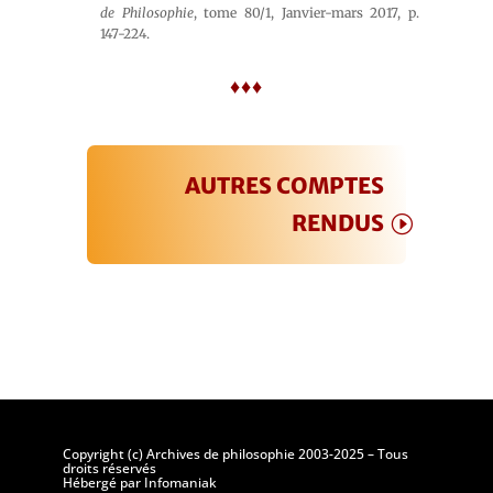
de Philosophie
, tome 80/1, Janvier-mars 2017, p.
147-224.
♦♦♦
AUTRES COMPTES
RENDUS
Copyright (c) Archives de philosophie 2003-2025 – Tous
droits réservés
Hébergé par Infomaniak