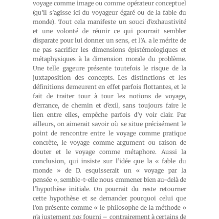
voyage comme image ou comme opérateur conceptuel
(qu’il s’agisse ici du voyageur égaré ou de la fable du
monde). Tout cela manifeste un souci d’exhaustivité
et une volonté de réunir ce qui pourrait sembler
disparate pour lui donner un sens, et l’A. a le mérite de
ne pas sacrifier les dimensions épistémologiques et
métaphysiques à la dimension morale du problème.
Une telle gageure présente toutefois le risque de la
juxtaposition des concepts. Les distinctions et les
définitions demeurent en effet parfois flottantes, et le
fait de traiter tour à tour les notions de voyage,
d’errance, de chemin et d’exil, sans toujours faire le
lien entre elles, empêche parfois d’y voir clair. Par
ailleurs, on aimerait savoir où se situe précisément le
point de rencontre entre le voyage comme pratique
concrète, le voyage comme argument ou raison de
douter et le voyage comme métaphore. Aussi la
conclusion, qui insiste sur l’idée que la « fable du
monde » de D. esquisserait un « voyage par la
pensée », semble-t-elle nous emmener bien au-delà de
l’hypothèse initiale. On pourrait du reste retourner
cette hypothèse et se demander pourquoi celui que
l’on présente comme « le philosophe de la méthode »
n’
a justement
pas
fourni – contrairement à certains de