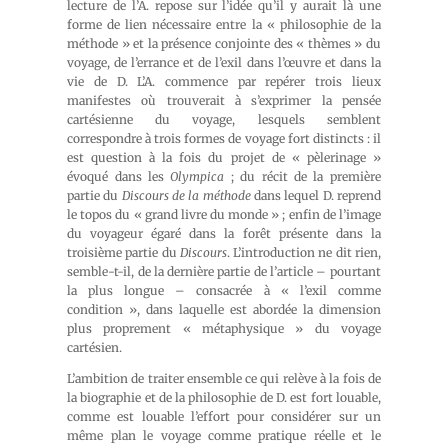
lecture de l’A. repose sur l’idée qu’il y aurait là une
forme de lien nécessaire entre la « philosophie de la
méthode » et la présence conjointe des « thèmes » du
voyage, de l’errance et de l’exil dans l’œuvre et dans la
vie de D. L’A. commence par repérer trois lieux
manifestes où trouverait à s’exprimer la pensée
cartésienne du voyage, lesquels semblent
correspondre à trois formes de voyage fort distincts : il
est question à la fois du projet de « pèlerinage »
évoqué dans les
Olympica
; du récit de la première
partie du
Discours de la méthode
dans lequel D. reprend
le topos du « grand livre du monde » ; enfin de l’image
du voyageur égaré dans la forêt présente dans la
troisième partie du
Discours
. L’introduction ne dit rien,
semble-t-il, de la dernière partie de l’article – pourtant
la plus longue – consacrée à « l’exil comme
condition », dans laquelle est abordée la dimension
plus proprement « métaphysique » du voyage
cartésien.
L’ambition de traiter ensemble ce qui relève à la fois de
la biographie et de la philosophie de D. est fort louable,
comme est louable l’effort pour considérer sur un
même plan le voyage comme pratique réelle et le