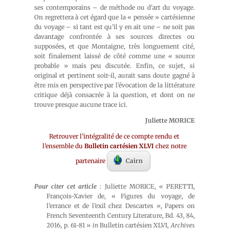
ses contemporains – de méthode ou d’art du voyage.
On regrettera à cet égard que la « pensée » cartésienne
du voyage – si tant est qu’il y en ait une – ne soit pas
davantage confrontée à ses sources directes ou
supposées, et que Montaigne, très longuement cité,
soit finalement laissé de côté comme une « source
probable » mais peu discutée. Enfin, ce sujet, si
original et pertinent soit-il, aurait sans doute gagné à
être mis en perspective par l’évocation de la littérature
critique déjà consacrée à la question, et dont on ne
trouve presque aucune trace ici.
Juliette MORICE
Retrouver l’intégralité de ce compte rendu et
l’ensemble du
Bulletin cartésien XLVI
chez notre
partenaire
Cairn
Pour citer cet article
: Juliette MORICE, « PERETTI,
François-Xavier de, « Figures du voyage, de
l’errance et de l’exil chez Descartes », Papers on
French Seventeenth Century Literature, Bd. 43, 84,
2016, p. 61-81 »
in
Bulletin cartésien XLVI,
Archives