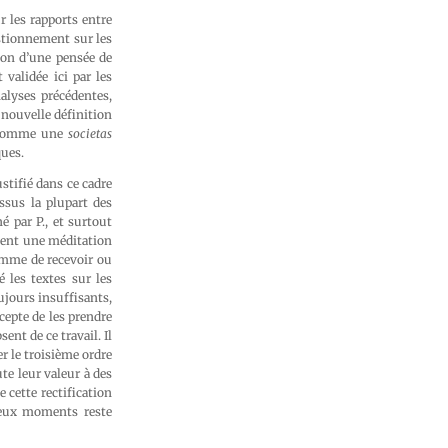
 les rapports entre
stionnement sur les
tion d’une pensée de
 validée ici par les
alyses précédentes,
 nouvelle définition
se comme une
societas
ques.
stifié dans ce cadre
ssus la plupart des
 par P., et surtout
oient une méditation
homme de recevoir ou
é les textes sur les
jours insuffisants,
cepte de les prendre
nt de ce travail. Il
r le troisième ordre
te leur valeur à des
e cette rectification
 deux moments reste