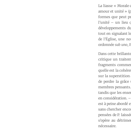
La liasse « Morale
amour et unité » (p
formes que peut pre
l’unité – un lieu q
développements du 
tout en signalant le
de l’Église, une n
ordonnée
sub uno
, 
Dans cette brillant
critique un traite
fragments commenté
quelle est la cohér
sur la superstition
de perdre la grâce 
membres pensants. 
tandis que les ense
en considération. –
est à peine abordé 
sans chercher encor
pensées de P. laissé
s’opère au détrime
nécessaire.