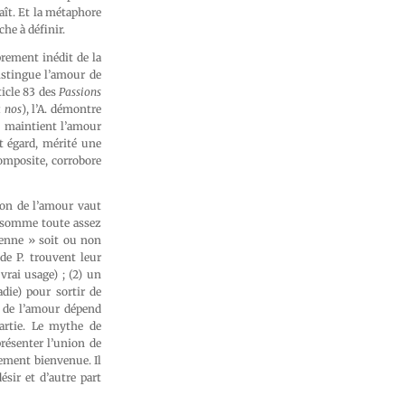
ît. Et la métaphore
he à définir.
prement inédit de la
distingue l’amour de
ticle 83 des
Passions
a nos
), l’A. démontre
ui maintient l’amour
et égard, mérité une
omposite, corrobore
tion de l’amour vaut
st somme toute assez
tienne » soit ou non
de P. trouvent leur
vrai usage) ; (2) un
die) pour sortir de
t de l’amour dépend
artie. Le mythe de
résenter l’union de
rement bienvenue. Il
ésir et d’autre part