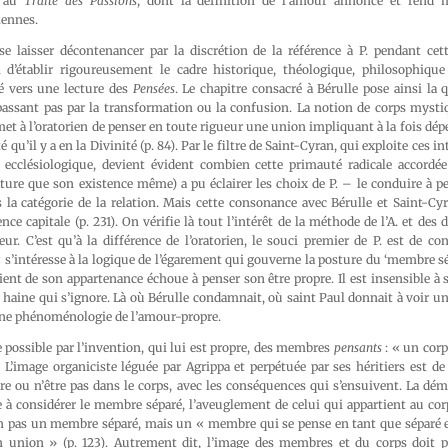
t au
Traité des Passions
, dont la définition de l’amour annonce et rend 
iennes.
 se laisser décontenancer par la discrétion de la référence à P. pendant ce
i d’établir rigoureusement le cadre historique, théologique, philosophiqu
é vers une lecture des
Pensées
. Le chapitre consacré à Bérulle pose ainsi la
passant pas par la transformation ou la confusion. La notion de corps mystiq
et à l’oratorien de penser en toute rigueur une union impliquant à la fois dépe
é qu’il y a en la Divinité (p. 84). Par le filtre de Saint-Cyran, qui exploite ces i
ecclésiologique, devient évident combien cette primauté radicale accordée 
éature que son existence même) a pu éclairer les choix de P. – le conduire à p
la catégorie de la relation. Mais cette consonance avec Bérulle et Saint-Cy
ce capitale (p. 231). On vérifie là tout l’intérêt de la méthode de l’A. et des 
ur. C’est qu’à la différence de l’oratorien, le souci premier de P. est de co
 s’intéresse à la logique de l’égarement qui gouverne la posture du ‘membre sép
nt de son appartenance échoue à penser son être propre. Il est insensible à 
haine qui s’ignore. Là où Bérulle condamnait, où saint Paul donnait à voir u
ne phénoménologie de l’amour-propre.
 possible par l’invention, qui lui est propre, des membres
pensants
: « un cor
 L’image organiciste léguée par Agrippa et perpétuée par ses héritiers est d
tre ou n’être pas dans le corps, avec les conséquences qui s’ensuivent. La dém
he à considérer le membre séparé, l’aveuglement de celui qui appartient au cor
 pas un membre séparé, mais un « membre qui se pense en tant que séparé e
on union » (p. 123). Autrement dit, l’image des membres et du corps doit 