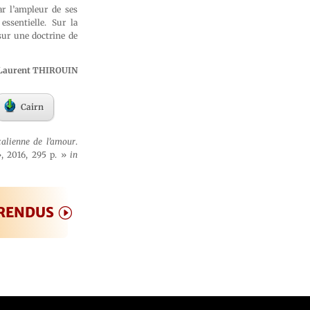
ar l’ampleur de ses
essentielle. Sur la
sur une doctrine de
Laurent THIROUIN
Cairn
calienne de l’amour
.
 », 2016, 295 p. »
in
 RENDUS