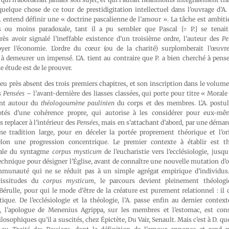
quelque chose de ce tour de prestidigitation intellectuel dans l’ouvrage d’A. 
’A. entend définir une « doctrine pascalienne de l’amour ». La tâche est ambiti
s ou moins paradoxale, tant il a pu sembler que Pascal [= P.] se tenait 
rès avoir signalé l’ineffable existence d’un troisième ordre, l’auteur des
Pe
oyer l’économie. L’ordre du cœur (ou de la charité) surplomberait l’œu
à demeurer un impensé. L’A. tient au contraire que P. a bien cherché à pense
te étude est de le prouver.
peu près absent des trois premiers chapitres, et son inscription dans le volume
es
Pensées
– l’avant-dernière des liasses classées, qui porte pour titre « Morale
ent autour du
théologoumène paulinien
du corps et des membres. L’A. postu
tés d’une cohérence propre, qui autorise à les considérer pour eux-mê
s replacer à l’intérieur des
Pensées
, mais en s’attachant d’abord, par une démarc
ne tradition large, pour en déceler la portée proprement théorique et l’orig
selon une progression concentrique. Le premier contexte à établir est th
icale du syntagme
corpus mysticum
de l’eucharistie vers l’ecclésiologie, jusqu
nique pour désigner l’Église, avant de connaître une nouvelle mutation d’ord
ommunauté qui ne se réduit pas à un simple agrégat empirique d’individus
cissitudes du
corpus mysticum
, le parcours devient pleinement théolog
érulle, pour qui le mode d’être de la créature est purement relationnel : il 
ique. De l’ecclésiologie et la théologie, l’A. passe enfin au dernier contex
, l’apologue de Menenius Agrippa, sur les membres et l’estomac, est cons
osophiques qu’il a suscités, chez Épictète, Du Vair, Senault. Mais c’est à D. que 