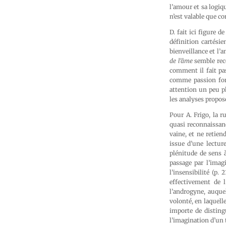
l’amour et sa logiq
n’est valable que co
D. fait ici figure 
définition cartésie
bienveillance et l’a
de l’âme
semble reco
comment il fait pas
comme passion f
attention un peu p
les analyses proposé
Pour A. Frigo, la r
quasi reconnaissanc
vaine, et ne retien
issue d’une lectur
plénitude de sens à
passage par l’imag
l’insensibilité (p
effectivement de 
l’androgyne, auque
volonté, en laquell
importe de distingu
l’imagination d’un 