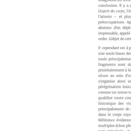
conclusion. Il y a 
L’esprit du corps
, l
l’atteste – et plu
préoccupations. Ap
abstenu d’en dépl
impensable, appelé 
ordre. L’objet de cet
P. cependant est à 
une seule liasse d
roule principalem
fragments sont do
prioritairement à le
situer au sein d’u
s’organise ainsi 
pérégrination lex
comme un terme tech
qualifier toute c
historique des vi
principalement de B
dans le corps myst
Référence évidente
multiples échos phil