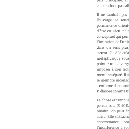
part principale, e
élaborations pascal
Il ne faudrait pas
l’ouvrage. Le souc
permanence orient
d’être en Dieu, ne 
conceptuel qui perm
l’imitation de l’unit
dans un sens plus 
essentielle à la cr
métaphysique sous 
pointer une divergen
imposer à son lecte
membre séparé. Il «
le membre inconscie
s’enferme dans une 
P. élabore comme u
La chose est rendue
pensants » (S 401).
binaire : on peut ê
autre. Elle s’attac
appartenance – non
l’indifférence à s