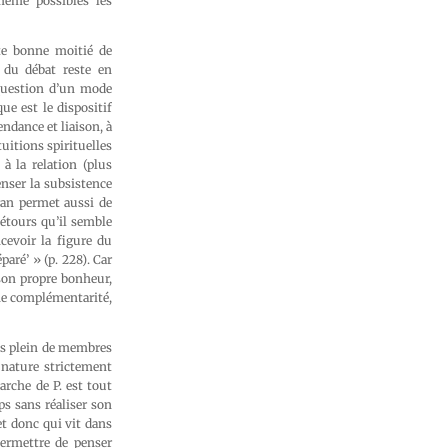
même possibles les
tte bonne moitié de
e du débat reste en
 question d’un mode
ue est le dispositif
ndance et liaison, à
ntuitions spirituelles
à la relation (plus
enser la subsistence
ran permet aussi de
détours qu’il semble
ncevoir la figure du
aré’ » (p. 228). Car
son propre bonheur,
ne complémentarité,
ps plein de membres
e nature strictement
arche de P. est tout
ps sans réaliser son
t donc qui vit dans
permettre de penser