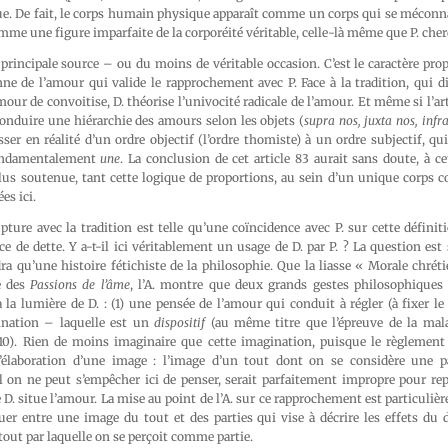
ue. De fait, le corps humain physique apparaît comme un corps qui se méconna
mme une figure imparfaite de la corporéité véritable, celle-là même que P. cherc
de principale source – ou du moins de véritable occasion. C’est le caractère pro
nne de l’amour qui valide le rapprochement avec P. Face à la tradition, qui 
mour de convoitise, D. théorise l’univocité radicale de l’amour. Et même si l’ar
nduire une hiérarchie des amours selon les objets (
supra nos, juxta nos, infr
ser en réalité d’un ordre objectif (l’ordre thomiste) à un ordre subjectif, q
ondamentalement
une
. La conclusion de cet article 83 aurait sans doute, à c
lus soutenue, tant cette logique de proportions, au sein d’un unique corps c
es ici.
upture avec la tradition est telle qu’une coïncidence avec P. sur cette défini
e de dette. Y a-t-il ici véritablement un usage de D. par P. ? La question e
dra qu’une histoire fétichiste de la philosophie. Que la liasse « Morale chré
e des
Passions de l’âme
, l’A. montre que deux grands gestes philosophiques 
 la lumière de D. : (1) une pensée de l’amour qui conduit à régler (à fixer le 
ination – laquelle est un
dispositif
(au même titre que l’épreuve de la mala
. 210). Rien de moins imaginaire que cette imagination, puisque le règlemen
l’élaboration d’une image : l’image d’un tout dont on se considère une p
l on ne peut s’empêcher ici de penser, serait parfaitement impropre pour rep
e D. situe l’amour. La mise au point de l’A. sur ce rapprochement est particuliè
er entre une image du tout et des parties qui vise à décrire les effets du d
tout par laquelle on se perçoit comme partie.