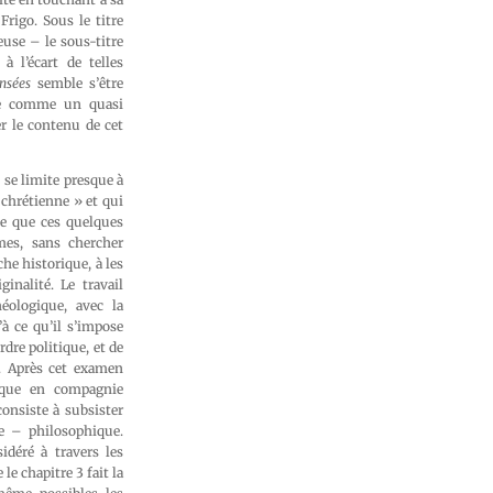
Frigo. Sous le titre
euse – le sous-titre
à l’écart de telles
nsées
semble s’être
vre comme un quasi
r le contenu de cet
 se limite presque à
 chrétienne » et qui
le que ces quelques
mes, sans chercher
he historique, à les
inalité. Le travail
éologique, avec la
’à ce qu’il s’impose
re politique, et de
. Après cet examen
ique en compagnie
consiste à subsister
te – philosophique.
idéré à travers les
le chapitre 3 fait la