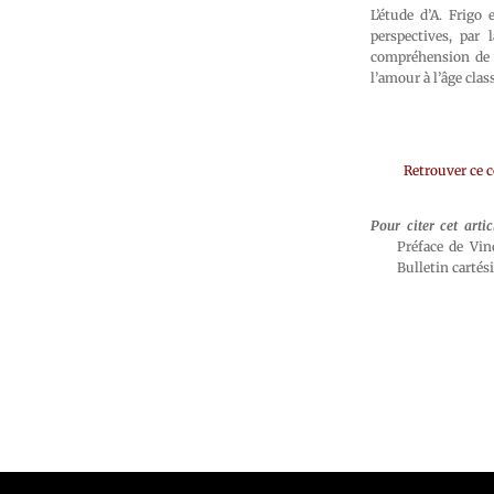
L’étude d’A. Frigo
perspectives, par 
compréhension de l
l’amour à l’âge cla
Retrouver ce 
Pour citer cet artic
Préface de Vin
Bulletin cartés