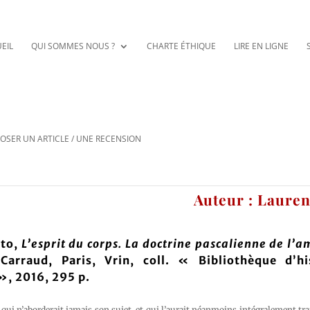
EIL
QUI SOMMES NOUS ?
CHARTE ÉTHIQUE
LIRE EN LIGNE
OSER UN ARTICLE / UNE RECENSION
Auteur : Lauren
rto,
L’esprit du corps. La doctrine pascalienne de l’
Carraud, Paris, Vrin, coll. « Bibliothèque d’hi
», 2016, 295 p.
qui n’aborderait jamais son sujet, et qui l’aurait néanmoins intégralement tra