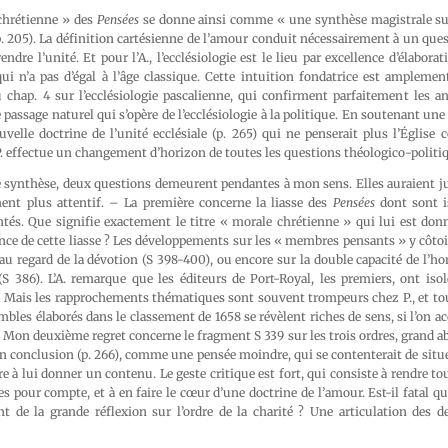
 chrétienne » des
Pensées
se donne ainsi comme « une synthèse magistrale sur
. 205). La définition cartésienne de l’amour conduit nécessairement à un que
ndre l’unité. Et pour l’A., l’ecclésiologie est le lieu par excellence d’élabora
ui n’a pas d’égal à l’âge classique. Cette intuition fondatrice est amplement
chap. 4 sur l’ecclésiologie pascalienne, qui confirment parfaitement les an
 passage naturel qui s’opère de l’ecclésiologie à la politique. En soutenant une
ouvelle doctrine de l’unité ecclésiale (p. 265) qui ne penserait plus l’Égli
P. effectue un changement d’horizon de toutes les questions théologico-politi
e synthèse, deux questions demeurent pendantes à mon sens. Elles auraient ju
ment plus attentif. – La première concerne la liasse des
Pensées
dont sont i
s. Que signifie exactement le titre « morale chrétienne » qui lui est donné
ence de cette liasse ? Les développements sur les « membres pensants » y côt
 au regard de la dévotion (S 398-400), ou encore sur la double capacité de l’
(S 386). L’A. remarque que les éditeurs de Port-Royal, les premiers, ont isol
Mais les rapprochements thématiques sont souvent trompeurs chez P., et tou
mbles élaborés dans le classement de 1658 se révèlent riches de sens, si l’on ac
 Mon deuxième regret concerne le fragment S 339 sur les trois ordres, grand abse
en conclusion (p. 266), comme une pensée moindre, qui se contenterait de situe
e à lui donner un contenu. Le geste critique est fort, qui consiste à rendre tou
es pour compte, et à en faire le cœur d’une doctrine de l’amour. Est-il fatal qu
nt de la grande réflexion sur l’ordre de la charité ? Une articulation des