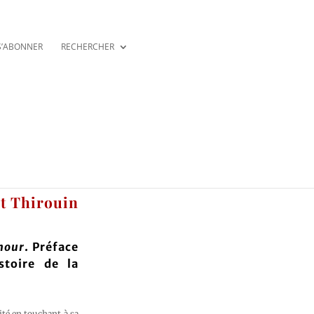
S’ABONNER
RECHERCHER
t Thirouin
amour
. Préface
stoire de la
ité en touchant à sa