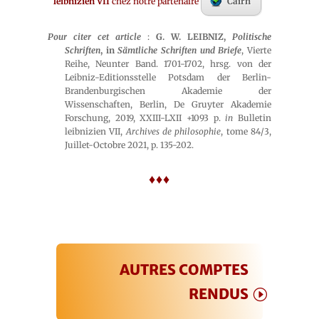
leibnizien VII
chez notre partenaire
Cairn
Pour citer cet article
:
G. W. LEIBNIZ,
Politische
Schriften
, in
Sämtliche Schriften und Briefe
, Vierte
Reihe, Neunter Band. 1701-1702, hrsg. von der
Leibniz-Editionsstelle Potsdam der Berlin-
Brandenburgischen Akademie der
Wissenschaften, Berlin, De Gruyter Akademie
Forschung, 2019, XXIII-LXII +1093 p.
in
Bulletin
leibnizien VII,
Archives de philosophie
, tome 84/3,
Juillet-Octobre 2021, p. 135-202.
♦♦♦
AUTRES COMPTES
RENDUS