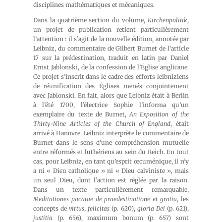
disciplines mathématiques et mécaniques.
Dans la quatrième section du volume,
Kirchenpolitik
,
un projet de publication retient particulièrement
l’attention : il s’agit de la nouvelle édition, annotée par
Leibniz, du commentaire de Gilbert Burnet de l’article
17 sur la prédestination, traduit en latin par Daniel
Ernst Jablonski, de la confession de l’Église anglicane.
Ce projet s’inscrit dans le cadre des efforts leibniziens
de réunification des Églises menés conjointement
avec Jablonski. En fait, alors que Leibniz était à Berlin
à l’été 1700, l’électrice Sophie l’informa qu’un
exemplaire du texte de Burnet,
An Exposition of the
Thirty-Nine Articles of the Church of England
, était
arrivé à Hanovre. Leibniz interprète le commentaire de
Burnet dans le sens d’une compréhension mutuelle
entre réformés et luthériens au sein du Reich. En tout
cas, pour Leibniz, en tant qu’esprit œcuménique, il n’y
a ni « Dieu catholique » ni « Dieu calviniste », mais
un seul Dieu, dont l’action est réglée par la raison.
Dans un texte particulièrement remarquable,
Meditationes pacatae de praedestinatione et gratia
, les
concepts de
virtus
,
felicitas
(p. 620),
gloria Dei
(p. 621),
justitia
(p. 656), maximum bonum (p. 657) sont