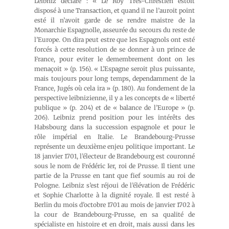
Leibniz déclare : « Le Roy Très-Chrestien estoit
disposé à une Transaction, et quand il ne l’auroit point
esté il n’avoit garde de se rendre maistre de la
Monarchie Espagnolle, asseurée du secours du reste de
l’Europe. On dira peut estre que les Espagnols ont esté
forcés à cette resolution de se donner à un prince de
France, pour eviter le demembrement dont on les
menaçoit » (p. 156). « L’Espagne seroit plus puissante,
mais toujours pour long temps, dependamment de la
France, Jugés où cela ira » (p. 180). Au fondement de la
perspective leibnizienne, il y a les concepts de « liberté
publique » (p. 204) et de « balance de l’Europe » (p.
206). Leibniz prend position pour les intérêts des
Habsbourg dans la succession espagnole et pour le
rôle impérial en Italie. Le Brandebourg-Prusse
représente un deuxième enjeu politique important. Le
18 janvier 1701, l’électeur de Brandebourg est couronné
sous le nom de Frédéric Ier, roi de Prusse. Il tient une
partie de la Prusse en tant que fief soumis au roi de
Pologne. Leibniz s’est réjoui de l’élévation de Frédéric
et Sophie Charlotte à la dignité royale. Il est resté à
Berlin du mois d’octobre 1701 au mois de janvier 1702 à
la cour de Brandebourg-Prusse, en sa qualité de
spécialiste en histoire et en droit, mais aussi dans les