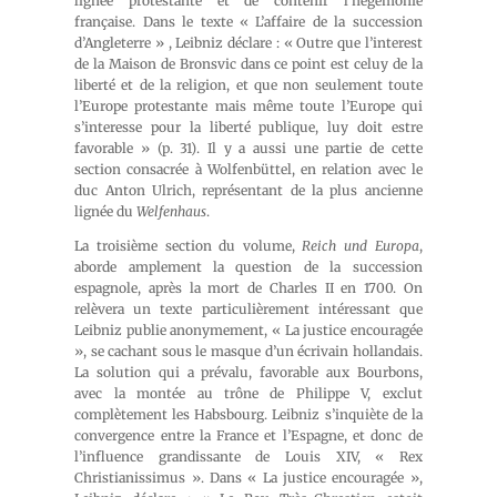
lignée protestante et de contenir l’hégémonie
française. Dans le texte « L’affaire de la succession
d’Angleterre » , Leibniz déclare : « Outre que l’interest
de la Maison de Bronsvic dans ce point est celuy de la
liberté et de la religion, et que non seulement toute
l’Europe protestante mais même toute l’Europe qui
s’interesse pour la liberté publique, luy doit estre
favorable » (p. 31). Il y a aussi une partie de cette
section consacrée à Wolfenbüttel, en relation avec le
duc Anton Ulrich, représentant de la plus ancienne
lignée du
Welfenhaus
.
La troisième section du volume,
Reich und Europa
,
aborde amplement la question de la succession
espagnole, après la mort de Charles II en 1700. On
relèvera un texte particulièrement intéressant que
Leibniz publie anonymement, « La justice encouragée
», se cachant sous le masque d’un écrivain hollandais.
La solution qui a prévalu, favorable aux Bourbons,
avec la montée au trône de Philippe V, exclut
complètement les Habsbourg. Leibniz s’inquiète de la
convergence entre la France et l’Espagne, et donc de
l’influence grandissante de Louis XIV, « Rex
Christianissimus ». Dans « La justice encouragée »,