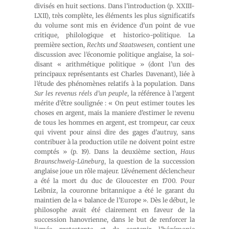
divisés en huit sections. Dans l’introduction (p. XXIII-
LXII), très complète, les éléments les plus significatifs
du volume sont mis en évidence d’un point de vue
critique, philologique et historico-politique. La
première section,
Rechts und Staatswesen
, contient une
discussion avec l’économie politique anglaise, la soi-
disant « arithmétique politique » (dont l’un des
principaux représentants est Charles Davenant), liée à
l’étude des phénomènes relatifs à la population. Dans
Sur les revenus réels d’un peuple
, la référence à l’argent
mérite d’être soulignée : « On peut estimer toutes les
choses en argent, mais la maniere d’estimer le revenu
de tous les hommes en argent, est trompeur, car ceux
qui vivent pour ainsi dire des gages d’autruy, sans
contribuer à la production utile ne doivent point estre
comptés » (p. 19). Dans la deuxième section,
Haus
Braunschweig-Lüneburg
, la question de la succession
anglaise joue un rôle majeur. L’événement déclencheur
a été la mort du duc de Gloucester en 1700. Pour
Leibniz, la couronne britannique a été le garant du
maintien de la « balance de l’Europe ». Dès le début, le
philosophe avait été clairement en faveur de la
succession hanovrienne, dans le but de renforcer la