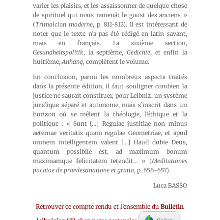
varier les plaisirs, et les assaissonner de quelque chose
de spirituel qui nous ramenât le goust des anciens »
(
Trimalcion moderne
, p. 811-812). Il est intéressant de
noter que le texte n’a pas été rédigé en latin savant,
mais en français. La sixième section,
Gesundheitspolitik
, la septième,
Gedichte
, et enfin la
huitième,
Anhang
, complètent le volume.
En conclusion, parmi les nombreux aspects traités
dans la présente édition, il faut souligner combien la
justice ne saurait constituer, pour Leibniz, un système
juridique séparé et autonome, mais s’inscrit dans un
horizon où se mêlent la théologie, l’éthique et la
politique : « Sunt […] Regulae justitiae non minus
aeternae veritatis quam regulae Geometriae, et apud
omnem intelligentem valent […] Haud dubie Deus,
quantum possibile est, ad maximum bonum
maximamque felicitatem tetendit… » (
Meditationes
pacatae de praedestinatione et gratia
, p. 656-657).
Luca BASSO
Retrouver ce compte rendu et l’ensemble du
Bulletin