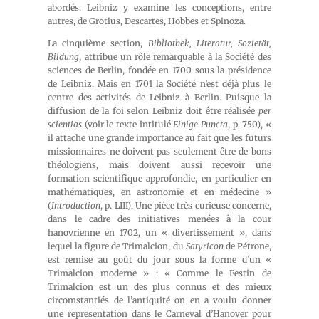
abordés. Leibniz y examine les conceptions, entre
autres, de Grotius, Descartes, Hobbes et Spinoza.
La cinquième section,
Bibliothek, Literatur, Sozietät,
Bildung
, attribue un rôle remarquable à la Société des
sciences de Berlin, fondée en 1700 sous la présidence
de Leibniz. Mais en 1701 la Société n’est déjà plus le
centre des activités de Leibniz à Berlin. Puisque la
diffusion de la foi selon Leibniz doit être réalisée
per
scientias
(voir le texte intitulé
Einige Puncta
, p. 750), «
il attache une grande importance au fait que les futurs
missionnaires ne doivent pas seulement être de bons
théologiens, mais doivent aussi recevoir une
formation scientifique approfondie, en particulier en
mathématiques, en astronomie et en médecine »
(
Introduction
, p. LIII). Une pièce très curieuse concerne,
dans le cadre des initiatives menées à la cour
hanovrienne en 1702, un « divertissement », dans
lequel la figure de Trimalcion, du
Satyricon
de Pétrone,
est remise au goût du jour sous la forme d’un «
Trimalcion moderne » : « Comme le Festin de
Trimalcion est un des plus connus et des mieux
circomstantiés de l’antiquité on en a voulu donner
une representation dans le Carneval d’Hanover pour