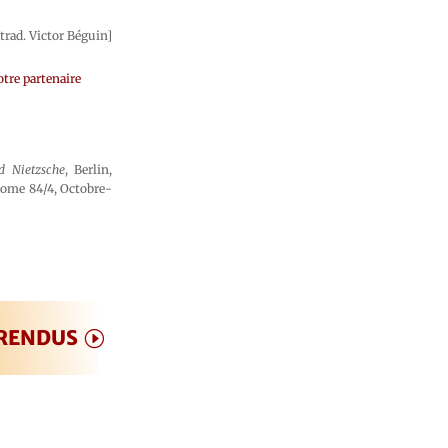
rad. Victor Béguin]
tre partenaire
d Nietzsche
, Berlin,
 tome 84/4, Octobre-
 RENDUS