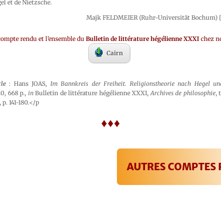
el et de Nietzsche.
Majk FELDMEIER (Ruhr-Universität Bochum) [t
compte rendu et l’ensemble du
Bulletin de littérature hégélienne XXXI
chez no
Cairn
cle
: Hans JOAS,
Im Bannkreis der Freiheit. Religionstheorie nach Hegel un
0, 668 p.,
in
Bulletin de littérature hégélienne XXXI,
Archives de philosophie
,
p. 141-180.</p
♦♦♦
AUTRES COMPTES