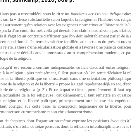
erlin, Suhrkamp, 2020, 668 p.
 Hans Joas a rassemblées sous le titre
Im Bannkreis der Freiheit. Religionsth
 sur la « thèse substantielle selon laquelle la religion et l’histoire des relig
i autrement qu’en relation avec les exigences normatives et l’histoire de la lib
se pas là d’un conditionnel, voilà qui devrait être clair : nous n’avons pas affaire
s il s’agit ici au contraire d’affirmer que l’on doit inévitablement parler de la r
cette position de l’auteur devrait être familière aux lecteurs du présent ouvrag
 rejeté la thèse d’une sécularisation globale et a favorisé une prise de conscie
teur encore décisif dans le processus d’auto-compréhension moderne, et pa
ogie de la religion.
rsqu’il est reconnu comme indispensable, ce lien discursif entre religion e
à la religion ; plus précisément, il l’est partout où l’on tente d’éclairer la re
euse et la liberté politique en s’inscrivant dans une orientation philosophiqu
oire de la religion et de la liberté » propre à Hegel représente déjà en soi, d’a
orie de la religion » (p. 21). Et ce, à quatre titres : premièrement, il faut r
lectualiste de la foi religieuse ; deuxièmement, il faut remettre en questio
la religion et la liberté politique, principalement sur la base des expérien
faut corriger, sur cette base, la conception hégélienne de la liberté, pou
monter son eurocentrisme et son christianocentrisme.
n de chapitres dont l’organisation même exprime les positions évoquées à l
ortraits d’un total de seize penseurs dont la réflexion interdisciplinaire sur le