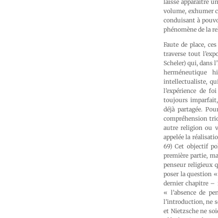
laisse apparaître u
volume, exhumer cet
conduisant à pouvoi
phénomène de la rel
Faute de place, ces
traverse tout l’exp
Scheler) qui, dans 
herméneutique hi
intellectualiste, q
l’expérience de fo
toujours imparfait
déjà partagée. Pou
compréhension trio
autre religion ou 
appelée la réalisati
69) Cet objectif p
première partie, ma
penseur religieux q
poser la question «
dernier chapitre – 
« l’absence de pe
l’introduction, ne 
et Nietzsche ne soi