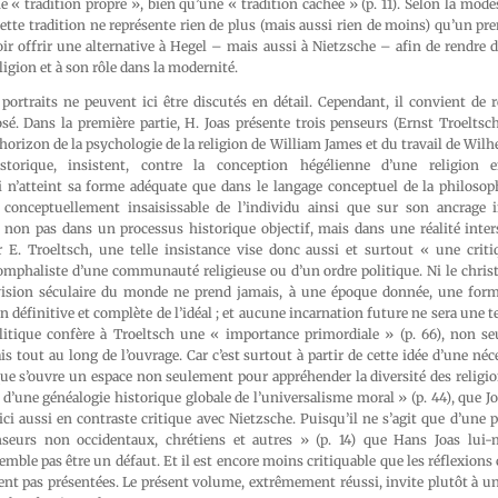
ne « tradition propre », bien qu’une « tradition cachée » (p. 11). Selon la mode
te tradition ne représente rien de plus (mais aussi rien de moins) qu’un pre
r offrir une alternative à Hegel – mais aussi à Nietzsche – afin de rendre d
igion et à son rôle dans la modernité.
 portraits ne peuvent ici être discutés en détail. Cependant, il convient de 
osé. Dans la première partie, H. Joas présente trois penseurs (Ernst Troelts
l’horizon de la psychologie de la religion de William James et du travail de Wil
storique, insistent, contre la conception hégélienne d’une religion
ui n’atteint sa forme adéquate que dans le langage conceptuel de la philosop
i conceptuellement insaisissable de l’individu ainsi que sur son ancrage 
, non pas dans un processus historique objectif, mais dans une réalité inter
r E. Troeltsch, une telle insistance vise donc aussi et surtout « une crit
mphaliste d’une communauté religieuse ou d’un ordre politique. Ni le chris
vision séculaire du monde ne prend jamais, à une époque donnée, une form
on définitive et complète de l’idéal ; et aucune incarnation future ne sera une tel
olitique confère à Troeltsch une « importance primordiale » (p. 66), non s
is tout au long de l’ouvrage. Car c’est surtout à partir de cette idée d’une né
ue s’ouvre un espace non seulement pour appréhender la diversité des religio
 d’une généalogie historique globale de l’universalisme moral » (p. 44), que J
ici aussi en contraste critique avec Nietzsche. Puisqu’il ne s’agit que d’une p
nseurs non occidentaux, chrétiens et autres » (p. 14) que Hans Joas lui
semble pas être un défaut. Et il est encore moins critiquable que les réflexion
ent pas présentées. Le présent volume, extrêmement réussi, invite plutôt à un