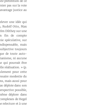
ste prétention de ce
mier pas sur la voie
avantage justice au
relever une idée qui
ch, Rudolf Otto, Max
helm Dilthey sur une
 en fin de compte
hie spéculative, sur
indispensable, mais
subjective toujours
ique de toute auto-
tianisme, ni aucune
e qui pourrait être
le réalisation. » (p.
eulement pour cette
cessaire modestie du
ns, mais aussi pour
oas déploie dans son
erspective possible,
-même déplore dans
s complexes de Hegel
e relecture et à une