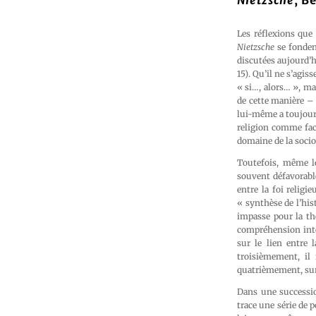
Nietzsche
, B
Les réflexions que
Nietzsche
se fondent
discutées aujourd’hu
15). Qu’il ne s’agis
« si…, alors… », mai
de cette manière – 
lui-même a toujours
religion comme fac
domaine de la sociol
Toutefois, même lo
souvent défavorable 
entre la foi religi
« synthèse de l’hist
impasse pour la thé
compréhension intel
sur le lien entre 
troisièmement, il 
quatrièmement, sur
Dans une successio
trace une série de p