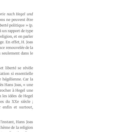
eorie nach Hegel und
ions ne peuvent être
erté politique » (p.
 à un rapport de type
eligion, et en parler
e. En effet, H. Joas
nce renouvelée de la
s seulement dans le
t liberté se révèle
lation si essentielle
e hégélienne. Car la
près Hans Joas, « une
eprocher à Hegel une
n les idées de Hegel
ces du XXe siècle ;
r enfin et surtout,
’instant, Hans Joas
 thème de la religion