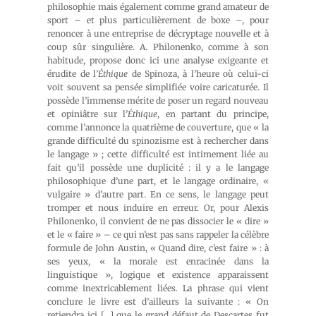
philosophie mais également comme grand amateur de
sport – et plus particulièrement de boxe –, pour
renoncer à une entreprise de décryptage nouvelle et à
coup sûr singulière. A. Philonenko, comme à son
habitude, propose donc ici une analyse exigeante et
érudite de l’
Éthique
de Spinoza, à l’heure où celui-ci
voit souvent sa pensée simplifiée voire caricaturée. Il
possède l’immense mérite de poser un regard nouveau
et opiniâtre sur l’
Éthique
, en partant du principe,
comme l’annonce la quatrième de couverture, que « la
grande difficulté du spinozisme est à rechercher dans
le langage » ; cette difficulté est intimement liée au
fait qu’il possède une duplicité : il y a le langage
philosophique d’une part, et le langage ordinaire, «
vulgaire » d’autre part. En ce sens, le langage peut
tromper et nous induire en erreur. Or, pour Alexis
Philonenko, il convient de ne pas dissocier le « dire »
et le « faire » – ce qui n’est pas sans rappeler la célèbre
formule de John Austin, « Quand dire, c’est faire » : à
ses yeux, « la morale est enracinée dans la
linguistique », logique et existence apparaissent
comme inextricablement liées. La phrase qui vient
conclure le livre est d’ailleurs la suivante : « On
retiendra ici […] que le grand défaut de Descartes fut