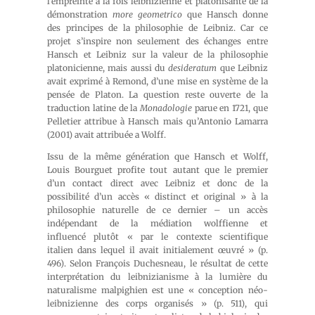
l’empreinte à la fois leibnizienne et platonisante de la
démonstration
more geometrico
que Hansch donne
des principes de la philosophie de Leibniz. Car ce
projet s’inspire non seulement des échanges entre
Hansch et Leibniz sur la valeur de la philosophie
platonicienne, mais aussi du
desideratum
que Leibniz
avait exprimé à Remond, d’une mise en système de la
pensée de Platon. La question reste ouverte de la
traduction latine de la
Monadologie
parue en 1721, que
Pelletier attribue à Hansch mais qu’Antonio Lamarra
(2001) avait attribuée a Wolff.
Issu de la même génération que Hansch et Wolff,
Louis Bourguet profite tout autant que le premier
d’un contact direct avec Leibniz et donc de la
possibilité d’un accès « distinct et original » à la
philosophie naturelle de ce dernier – un accès
indépendant de la médiation wolffienne et
influencé plutôt « par le contexte scientifique
italien dans lequel il avait initialement œuvré » (p.
496). Selon François Duchesneau, le résultat de cette
interprétation du leibnizianisme à la lumière du
naturalisme malpighien est une « conception néo-
leibnizienne des corps organisés » (p. 511), qui