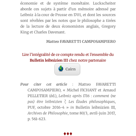
économie et de système monétaire. Luckscheiter
aborde ces sujets à partir d’un mémoire adressé par
Leibniz à la cour de Prusse en 1701, et dont les sources
sont révélées par les notes que le philosophe a tirées
de la lecture de deux économistes anglais, Gregory
King et Charles Davenant.
Matteo FAVARETTI CAMPOSAMPIERO
Lire l’intégralité de ce compte rendu et l’ensemble du
Bulletin leibnizien III
chez notre partenaire
Cairn
Pour citer cet article
: Matteo FAVARETTI
CAMPOSAMPIERO, « Michel FICHANT et Arnaud
PELLETIER (éd.),
Leibniz après 1716 : comment (ne
pas) être leibnizien ?, Les Études philosophiques
,
PUF, octobre 2016-4 »
in
Bulletin leibnizien III,
Archives de Philosophie
, tome 80/3, avril-juin 2017,
p. 561-623.
♦♦♦