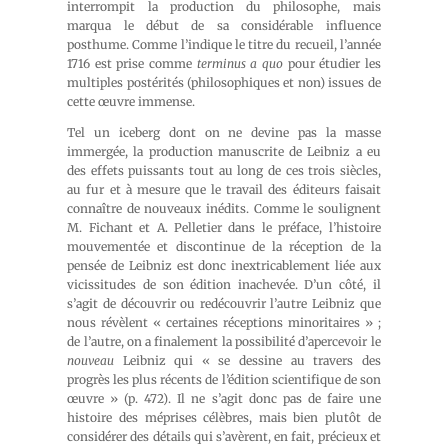
interrompit la production du philosophe, mais
marqua le début de sa considérable influence
posthume. Comme l’indique le titre du recueil, l’année
1716 est prise comme
terminus a quo
pour étudier les
multiples postérités (philosophiques et non) issues de
cette œuvre immense.
Tel un iceberg dont on ne devine pas la masse
immergée, la production manuscrite de Leibniz a eu
des effets puissants tout au long de ces trois siècles,
au fur et à mesure que le travail des éditeurs faisait
connaître de nouveaux inédits. Comme le soulignent
M. Fichant et A. Pelletier dans le préface, l’histoire
mouvementée et discontinue de la réception de la
pensée de Leibniz est donc inextricablement liée aux
vicissitudes de son édition inachevée. D’un côté, il
s’agit de découvrir ou redécouvrir l’autre Leibniz que
nous révèlent « certaines réceptions minoritaires » ;
de l’autre, on a finalement la possibilité d’apercevoir le
nouveau
Leibniz qui « se dessine au travers des
progrès les plus récents de l’édition scientifique de son
œuvre » (p. 472). Il ne s’agit donc pas de faire une
histoire des méprises célèbres, mais bien plutôt de
considérer des détails qui s’avèrent, en fait, précieux et