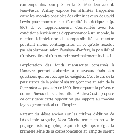
contemporains pour préciser la réalité de leur accord.
Jean-Pascal Anfray explore les affinités frappantes
entre les mondes possibles de Leibniz et ceux de David
Lewis pour montrer la « fécondité heuristique » (p.
557) de ce rapprochement. Confrontée avec les
conditions lewisiennes d’appartenance à un monde, la
relation leibnizienne de compossibilité se montre
pourtant moins contraignante, en ce qu’elle n’exclut
pas absolument, selon l’analyse d’Anfray, la possibilité
d’univers-îles ni d’un monde maximalement inclusif.
L’exploration des fonds manuscrits conservés à
Hanovre permet d’aborder à nouveaux frais des
questions qui ont occupé les exégètes. C’est le cas de la
persistance de la polarité abstrait/concret au sein de la
Dynamica de potentia
de 1690. Remarquant la présence
du mot
thema
dans le brouillon, Andrea Costa propose
de considérer cette opposition par rapport au modèle
logico-grammatical qui l’inspire.
Partant du débat ancien sur les critères d’édition de
l’Akademie-Ausgabe, Nora Gädeke remet en cause le
préjugé historiographique qui a longtemps relégué la
première série de la correspondance au rang de parent