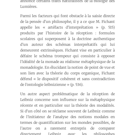
annonce certains traits naturalistes de la biologie des
Lumières.
Parmi les facteurs qui font obstacle à la saisie directe
de la pensée d’un philosophe, il y a ce que M. Fichant
appelle les « artéfacts d’interprétation » (p. 515)
produits par l’histoire de la réception : formules
scolaires qui superposent à la doctrine authentique
d’un auteur des schémas interprétatifs qui lui
demeurent extrinsèques. Fichant vise en particulier à
défaire le schéma trompeur qui consiste à opposer
l’idéalité de la monade au réalisme métaphysique de la
monadologie. En élucidant la notion de point de vue et
son lien avec la théorie du corps organique, Fichant
défend « le dispositif cohérent et sans contradiction
de l’ontologie leibnizienne » (p. 536).
Un autre aspect problématique de la réception de
Leibniz concerne son influence sur la métaphysique
récente et en particulier sur la théorie des modalités.
Si d’un côté on se réclame souvent de Leibniz comme
de l’initiateur de l’analyse des notions modales en
termes de quantification sur les mondes possibles, de
l’autre on a rarement entrepris de comparer
directement Leibniz avec les philosophes