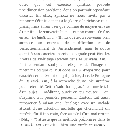
outre que cet exercice spirituel possède
une dimension ascétique, dont on pourrait cependant
discuter. En effet, Spinoza ne nous invite pas à
renoncer définitivement à la gloire, à la richesse ni au
plaisir, mais à n’en user que comme de
moyens
en vue
d’une fin – le souverain bien –, et non comme de fins
en soi (
De Intell. Em.
, § 11). La quête du souverain bien
suppose un exercice de purification et de
perfectionnement de l’entendement, mais le doute
quant à son caractère ascétique signale peut-être les
limites de l’héritage stoïcien dans le
De Intell. Em
. Il
faut cependant souligner l’élégance de l’image du
motif mélodique (p. 140) dont use S. d’Agostino pour
caractériser la résolution qui préside, dans le Prologue
du
De Intell. Em.
, à la recherche d’une joie suprême
pour l’éternité. Cette résolution apparaît comme le fait
d’un sujet – méditant, aurait-on pu ajouter – qui
s’exprime à la première personne. L’auteur fait aussi
remarquer à raison que l’analogie avec un malade
atteint d’une affection mortelle qui chercherait un
remède, fût-il incertain, face au péril d’un mal certain
(
ibid.
, § 7) atteste que la méthode préconisée dans le
De Intell. Em.
constitue bien une
medicina mentis
. Il