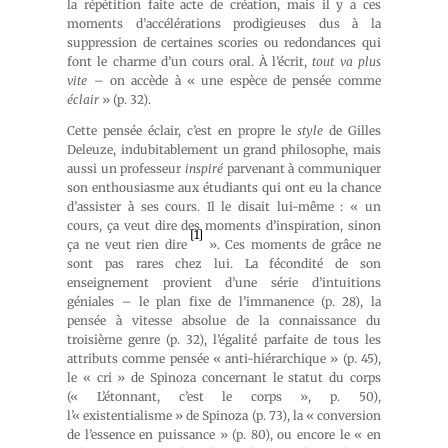
la répétition faite acte de création, mais il y a ces
moments d’accélérations prodigieuses dus à la
suppression de certaines scories ou redondances qui
font le charme d’un cours oral. À l’écrit,
tout va plus
vite
– on accède à « une espèce de pensée comme
éclair
» (p. 32).
Cette pensée éclair, c’est en propre le
style
de Gilles
Deleuze, indubitablement un grand philosophe, mais
aussi un professeur
inspiré
parvenant à communiquer
son enthousiasme aux étudiants qui ont eu la chance
d’assister à ses cours. Il le disait lui-même : « un
cours, ça veut dire des moments d’inspiration, sinon
[1]
ça ne veut rien dire
». Ces moments de grâce ne
sont pas rares chez lui. La fécondité de son
enseignement provient d’une série d’intuitions
géniales – le plan fixe de l’immanence (p. 28), la
pensée à vitesse absolue de la connaissance du
troisième genre (p. 32), l’égalité parfaite de tous les
attributs comme pensée « anti-hiérarchique » (p. 45),
le « cri » de Spinoza concernant le statut du corps
(« L’étonnant, c’est le corps », p. 50),
l’« existentialisme » de Spinoza (p. 73), la « conversion
de l’essence en puissance » (p. 80), ou encore le « en