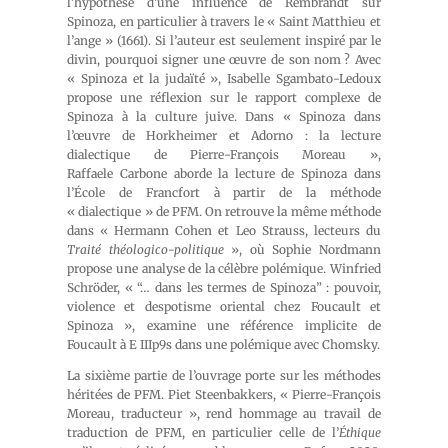
l’hypothèse d’une influence de Rembrandt sur
Spinoza, en particulier à travers le « Saint Matthieu et
l’ange » (1661). Si l’auteur est seulement inspiré par le
divin, pourquoi signer une œuvre de son nom ? Avec
« Spinoza et la judaïté », Isabelle Sgambato-Ledoux
propose une réflexion sur le rapport complexe de
Spinoza à la culture juive. Dans « Spinoza dans
l’œuvre de Horkheimer et Adorno : la lecture
dialectique de Pierre-François Moreau »,
Raffaele Carbone aborde la lecture de Spinoza dans
l’École de Francfort à partir de la méthode
« dialectique » de PFM. On retrouve la même méthode
dans « Hermann Cohen et Leo Strauss, lecteurs du
Traité théologico-politique
», où Sophie Nordmann
propose une analyse de la célèbre polémique. Winfried
Schröder, « “… dans les termes de Spinoza” : pouvoir,
violence et despotisme oriental chez Foucault et
Spinoza », examine une référence implicite de
Foucault à E IIIp9s dans une polémique avec Chomsky.
La sixième partie de l’ouvrage porte sur les méthodes
héritées de PFM. Piet Steenbakkers, « Pierre-François
Moreau, traducteur », rend hommage au travail de
traduction de PFM, en particulier celle de l’
Éthique