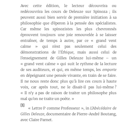
Avec cette édition, le lecteur découvrira ou
redécouvrira les cours de Deleuze sur Spinoza ; ils
peuvent aussi bien servir de première initiation à sa
philosophie que d’éperon à la pensée des spécialistes.
Car même les spinozistes les plus chevronnés
éprouvent toujours une joie renouvelée à se laisser
entraîner, de temps à autre, par ce « grand vent
calme » qui n’est pas seulement celui des
démonstrations de l’
Éthique
, mais aussi celui de
l’enseignement de Gilles Deleuze lui-même – un
« grand vent calme » qui suit le rythme de la lecture
de ses auditeurs, et qui, en même temps, les
emporte
en dépeignant une pensée vivante, en train de se faire.
Il ne nous reste donc plus qu’à lire ces cours à haute
voix, car après tout, ne le disait-il pas lui-même ?
« Il n’y a pas de raison de traiter un philosophe plus
mal qu’on ne traite un poète. »
[1]
« Lettre P comme Professeur », in
L’Abécédaire de
Gilles Deleuze
, documentaire de Pierre-André Boutang,
avec Claire Parnet.