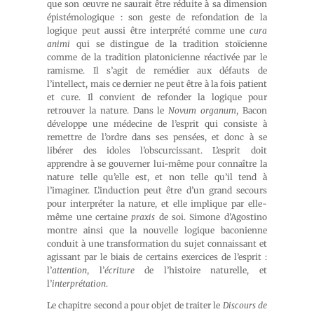
que son œuvre ne saurait être réduite à sa dimension
épistémologique : son geste de refondation de la
logique peut aussi être interprété comme une
cura
animi
qui se distingue de la tradition stoïcienne
comme de la tradition platonicienne réactivée par le
ramisme. Il s’agit de remédier aux défauts de
l’intellect, mais ce dernier ne peut être à la fois patient
et cure. Il convient de refonder la logique pour
retrouver la nature. Dans le
Novum organum
, Bacon
développe une médecine de l’esprit qui consiste à
remettre de l’ordre dans ses pensées, et donc à se
libérer des idoles l’obscurcissant. L’esprit doit
apprendre à se gouverner lui-même pour connaître la
nature telle qu’elle est, et non telle qu’il tend à
l’imaginer. L’induction peut être d’un grand secours
pour interpréter la nature, et elle implique par elle-
même une certaine
praxis
de soi. Simone d’Agostino
montre ainsi que la nouvelle logique baconienne
conduit à une transformation du sujet connaissant et
agissant par le biais de certains exercices de l’esprit :
l’
attention
, l’
écriture
de l’histoire naturelle, et
l’
interprétation
.
Le chapitre second a pour objet de traiter le
Discours de