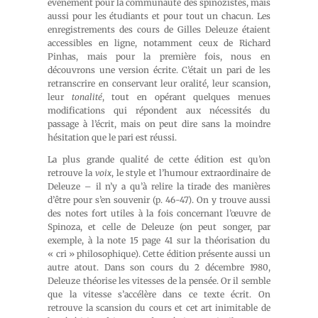
événement pour la communauté des spinozistes, mais
aussi pour les étudiants et pour tout un chacun. Les
enregistrements des cours de Gilles Deleuze étaient
accessibles en ligne, notamment ceux de Richard
Pinhas, mais pour la première fois, nous en
découvrons une version écrite. C’était un pari de les
retranscrire en conservant leur oralité, leur scansion,
leur
tonalité
, tout en opérant quelques menues
modifications qui répondent aux nécessités du
passage à l’écrit, mais on peut dire sans la moindre
hésitation que le pari est réussi.
La plus grande qualité de cette édition est qu’on
retrouve la
voix
, le style et l’humour extraordinaire de
Deleuze – il n’y a qu’à relire la tirade des manières
d’être pour s’en souvenir (p. 46-47). On y trouve aussi
des notes fort utiles à la fois concernant l’œuvre de
Spinoza, et celle de Deleuze (on peut songer, par
exemple, à la note 15 page 41 sur la théorisation du
« cri » philosophique). Cette édition présente aussi un
autre atout. Dans son cours du 2 décembre 1980,
Deleuze théorise les vitesses de la pensée. Or il semble
que la vitesse s’accélère dans ce texte écrit. On
retrouve la scansion du cours et cet art inimitable de