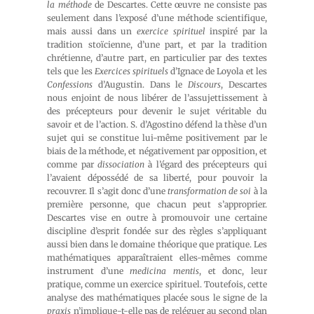
la méthode
de Descartes. Cette œuvre ne consiste pas
seulement dans l’exposé d’une méthode scientifique,
mais aussi dans un
exercice spirituel
inspiré par la
tradition stoïcienne, d’une part, et par la tradition
chrétienne, d’autre part, en particulier par des textes
tels que les
Exercices spirituels
d’Ignace de Loyola et les
Confessions
d’Augustin. Dans le
Discours
, Descartes
nous enjoint de nous libérer de l’assujettissement à
des précepteurs pour devenir le sujet véritable du
savoir et de l’action. S. d’Agostino défend la thèse d’un
sujet qui se constitue lui-même positivement par le
biais de la méthode, et négativement par opposition, et
comme par
dissociation
à l’égard des précepteurs qui
l’avaient dépossédé de sa liberté, pour pouvoir la
recouvrer. Il s’agit donc d’une
transformation de soi
à la
première personne, que chacun peut s’approprier.
Descartes vise en outre à promouvoir une certaine
discipline d’esprit fondée sur des règles s’appliquant
aussi bien dans le domaine théorique que pratique. Les
mathématiques apparaîtraient elles-mêmes comme
instrument d’une
medicina mentis
, et donc, leur
pratique, comme un exercice spirituel. Toutefois, cette
analyse des mathématiques placée sous le signe de la
praxis
n’implique-t-elle pas de reléguer au second plan