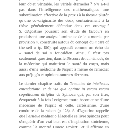
leur objet véritable, les vérités éternelles ? N’y a-t-il
pas dans l’intelligence des mathématiques une
subordination effective de la
praxis
à la
theôria
plutôt
qu’une co-originarité des deux, contrairement à la
thèse généralement défendue dans cet ouvrage ?
S. d’Agostino poursuit son étude du
Discours
en
produisant une analyse lumineuse de la « morale par
provision », construite autour du concept du « care of
the self » (p. 100), qui apparaît comme un écho du
« souci de soi » foucaldien. Ainsi, il n’est pas
seulement question, dans le
Discours de la méthode
, de
la médecine qui maintient la santé du corps, mais
aussi d’une médecine de l’esprit à même de remédier
aux préjugés et opinions sources d’erreurs.
Le dernier chapitre traite du
Tractatus de intellectus
emendatione, et de via qua optime in veram rerum
cognitionem dirigitur
de Spinoza qui, par son titre,
évoquerait à la fois l’exigence toute baconienne d’une
médecine de l’esprit et celle, cartésienne, d’une
conduite de la raison (p. 126). S. d’Agostino rappelle
que l’
assidua meditatio
à laquelle se livre Spinoza pour
s’enquérir d’un vrai bien est d’inspiration stoïcienne,
comme l’a montré Omero Proietti, et il affirme en