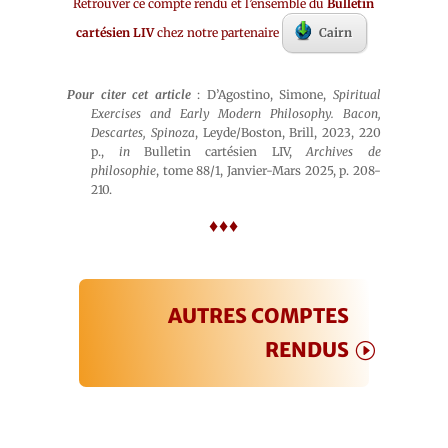
Retrouver ce compte rendu et l’ensemble du
Bulletin
cartésien LIV
chez notre partenaire
Cairn
Pour citer cet article
: D’Agostino, Simone,
Spiritual
Exercises and Early Modern Philosophy.
Bacon,
Descartes, Spinoza
, Leyde/Boston, Brill, 2023, 220
p.,
in
Bulletin cartésien LIV,
Archives de
philosophie
, tome 88/1, Janvier-Mars 2025, p. 208-
210.
♦♦♦
AUTRES COMPTES
RENDUS