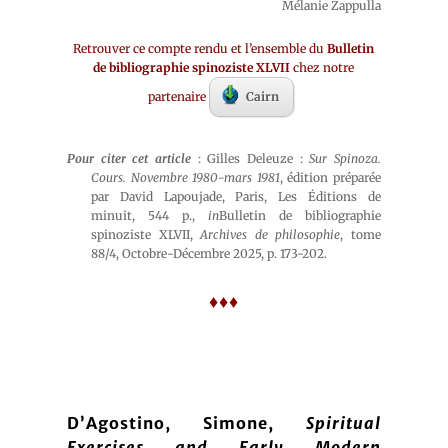
Mélanie Zappulla
Retrouver ce compte rendu et l’ensemble du
Bulletin
de bibliographie spinoziste XLVII
chez notre
partenaire
Cairn
Pour citer cet article
: Gilles Deleuze :
Sur Spinoza.
Cours. Novembre 1980-mars 1981
, édition préparée
par David Lapoujade, Paris, Les Éditions de
minuit, 544 p.,
in
Bulletin de bibliographie
spinoziste XLVII,
Archives de philosophie
, tome
88/4, Octobre-Décembre 2025, p. 173-202.
♦♦♦
D’Agostino, Simone,
Spiritual
Exercises and Early Modern