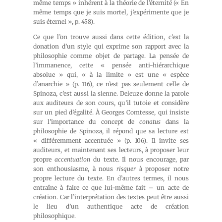
même temps » inhérent à la théorie de l’éternité (« En
même temps que je suis mortel, j’expérimente que je
suis éternel », p. 458).
Ce que l’on trouve aussi dans cette édition, c’est la
donation d’un style qui exprime son rapport avec la
philosophie comme objet de partage. La pensée de
l’immanence, cette « pensée anti-hiérarchique
absolue » qui, « à la limite » est une « espèce
d’anarchie » (p. 116), ce n’est pas seulement celle de
Spinoza, c’est aussi la sienne. Deleuze donne la parole
aux auditeurs de son cours, qu’il tutoie et considère
sur un pied d’égalité. À Georges Comtesse, qui insiste
sur l’importance du concept de
conatus
dans la
philosophie de Spinoza, il répond que sa lecture est
« différemment accentuée » (p. 106). Il invite ses
auditeurs, et maintenant ses lecteurs, à proposer leur
propre
accentuation
du texte. Il nous encourage, par
son enthousiasme, à nous
risquer
à proposer notre
propre lecture du texte. En d’autres termes, il nous
entraîne à faire ce que lui-même fait – un acte de
création. Car l’interprétation des textes peut être aussi
le lieu d’un authentique acte de création
philosophique.