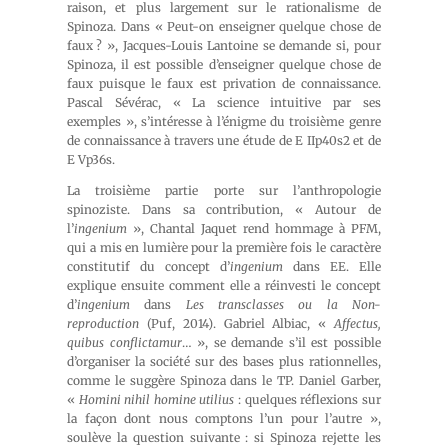
raison, et plus largement sur le rationalisme de
Spinoza. Dans « Peut-on enseigner quelque chose de
faux ? », Jacques-Louis Lantoine se demande si, pour
Spinoza, il est possible d’enseigner quelque chose de
faux puisque le faux est privation de connaissance.
Pascal Sévérac, « La science intuitive par ses
exemples », s’intéresse à l’énigme du troisième genre
de connaissance à travers une étude de E IIp40s2 et de
E Vp36s.
La troisième partie porte sur l’anthropologie
spinoziste. Dans sa contribution, « Autour de
l’
ingenium
», Chantal Jaquet rend hommage à PFM,
qui a mis en lumière pour la première fois le caractère
constitutif du concept d’
ingenium
dans EE. Elle
explique ensuite comment elle a réinvesti le concept
d’
ingenium
dans
Les transclasses ou la Non-
reproduction
(Puf, 2014). Gabriel Albiac, «
Affectus,
quibus conflictamur
… », se demande s’il est possible
d’organiser la société sur des bases plus rationnelles,
comme le suggère Spinoza dans le TP. Daniel Garber,
«
Homini nihil homine utilius
: quelques réflexions sur
la façon dont nous comptons l’un pour l’autre »,
soulève la question suivante : si Spinoza rejette les