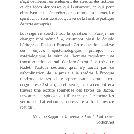
s’agit de libérer l’entendement des erreurs, des fictions
et des idées douteuses qui l’entravent, ce qui peut
effectivement s’appréhender comme un exercice
spirituel au sens de Hadot, au vu de la finalité pratique
de cette entreprise.
L’ouvrage se conclut sur la question « Puis-je me
changer moi-même ? », assumant ainsi le double
héritage de Hadot et Foucault. Cette question soulève
des enjeux épistémologique, pratique et
sotériologique, le salut de l’homme requérant une
transformation de soi. Conformément à la thèse de
Hadot, l’auteur soutient qu’il n’y aurait pas de
subordination de la
praxis
à la
theôria
à l’époque
moderne, toutes deux apparaissant comme co-
originaires. C’est ce que cet ouvrage vise à démontrer à
travers une lecture soigneuse des textes de Bacon,
Descartes et Spinoza qui illustre par elle-même les
vertus de l’attention si nécessaire à tout
exercice
spirituel
.
Mélanie Zappulla (Université Paris 1 Panthéon-
Sorbonne)