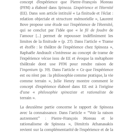
concept d’expérience que Pierre-François Moreau
(PFM) a élaboré dans
Spinoza. L’expérience et l’éternité
(EE). Dans son article intitulé « La finitude et l’éclat :
relation objectale et structure mémorielle », Laurent
Bove propose une étude sur l’expérience de l’éternité,
qui se conclut par l’idée que « le
fil de foudre
de
l’amour […] permet de repousser indéfiniment les
limites de la finitude » (p. 27). Dans l’article « Trame
et étoffe : le théâtre de l’expérience chez Spinoza »,
Raphaële Andrault s’intéresse au concept de trame de
l’expérience vécue issu de EE et évoque la métaphore
théâtrale dont use PFM pour rendre raison de
l’
ingenium
(p. 39). Dans l’article « Ce que l’expérience
est ou n’est pas : la philosophie comme pratique, la vie
comme terrain », Julie Henry montre comment le
concept d’expérience élaboré dans EE est à l’origine
d’une «
philosophie spinoziste et rationaliste
de
terrain ».
La deuxième partie concerne le rapport de Spinoza
avec la connaissance. Dans l’article « “Voir la raison
autrement” : Pierre-François Moreau et le
rationalisme de Spinoza », Dimitris Athanasakis
revient sur la complémentarité de l’expérience et de la