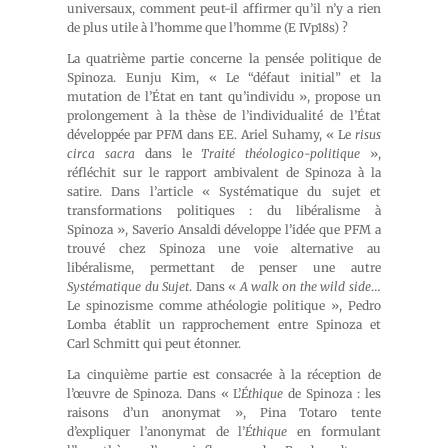
universaux, comment peut-il affirmer qu’il n’y a rien
de plus utile à l’homme que l’homme (E IVp18s) ?
La quatrième partie concerne la pensée politique de
Spinoza. Eunju Kim, « Le “défaut initial” et la
mutation de l’État en tant qu’individu », propose un
prolongement à la thèse de l’individualité de l’État
développée par PFM dans EE. Ariel Suhamy, « Le
risus
circa sacra
dans le
Traité théologico-politique
»,
réfléchit sur le rapport ambivalent de Spinoza à la
satire. Dans l’article « Systématique du sujet et
transformations politiques : du libéralisme à
Spinoza », Saverio Ansaldi développe l’idée que PFM a
trouvé chez Spinoza une voie alternative au
libéralisme, permettant de penser une autre
Systématique du Sujet
. Dans «
A walk on the wild side
…
Le spinozisme comme athéologie politique », Pedro
Lomba établit un rapprochement entre Spinoza et
Carl Schmitt qui peut étonner.
La cinquième partie est consacrée à la réception de
l’œuvre de Spinoza. Dans « L’
Éthique
de Spinoza : les
raisons d’un anonymat », Pina Totaro tente
d’expliquer l’anonymat de l’
Éthique
en formulant