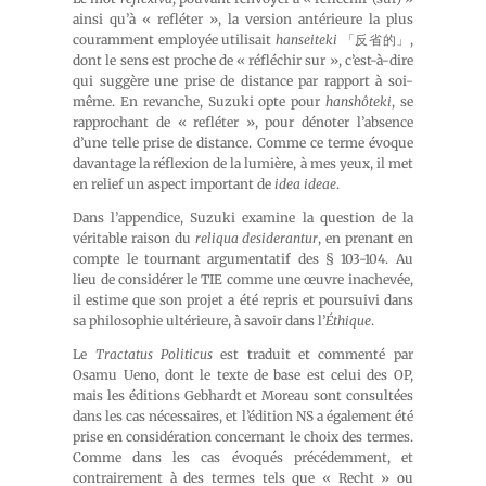
ainsi qu’à « refléter », la version antérieure la plus
couramment employée utilisait
hanseiteki
「反省的」,
dont le sens est proche de « réfléchir sur », c’est-à-dire
qui suggère une prise de distance par rapport à soi-
même. En revanche, Suzuki opte pour
hanshôteki
, se
rapprochant de « refléter », pour dénoter l’absence
d’une telle prise de distance. Comme ce terme évoque
davantage la réflexion de la lumière, à mes yeux, il met
en relief un aspect important de
idea ideae
.
Dans l’appendice, Suzuki examine la question de la
véritable raison du
reliqua desiderantur
, en prenant en
compte le tournant argumentatif des § 103-104. Au
lieu de considérer le TIE comme une œuvre inachevée,
il estime que son projet a été repris et poursuivi dans
sa philosophie ultérieure, à savoir dans l’
Éthique
.
Le
Tractatus Politicus
est traduit et commenté par
Osamu Ueno, dont le texte de base est celui des OP,
mais les éditions Gebhardt et Moreau sont consultées
dans les cas nécessaires, et l’édition NS a également été
prise en considération concernant le choix des termes.
Comme dans les cas évoqués précédemment, et
contrairement à des termes tels que « Recht » ou