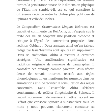
continue d’y opérer. Cette duplication, en d’autres
termes la persistance tenace de la dimension physique
de l’État, me semble-t-il, est ce qui constitue la
différence décisive entre la philosophie politique de
Spinoza et celle de Hobbes.
Le
Compendium Grammatices Linguae Hebraeae
est
traduit et commenté par Kei Akita, qui s’appuie sur le
texte des OP en adoptant une position d’
épochè
et
critique à l’égard des corrections proposées dans
l’édition Gebhardt. Deux annexes ainsi qu’un tableau
rédigé par Isaia Teshima sont ajoutés en supplément.
Dans sa traduction, Akita a recours à certaines
stratégies. Une amélioration significative est
l’addition originale de numéros de paragraphes. Il
considère cet ouvrage comme parcouru d’un réseau
dense de renvois internes relatifs aux règles
phonologiques ; il en mentionne les numéros dans les
annotations afin de faciliter la consultation des règles
concernées. Dans l’ensemble, Akita s’efforce
constamment de refléter l’ingéniosité de Spinoza. Il
traduit notamment de manière à mettre l’accent sur
l’effort que consacre Spinoza à substantiver tous les
mots ; nous pouvons clairement constater sa