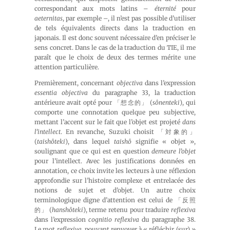
correspondant aux mots latins –
éternité
pour
aeternitas
, par exemple –, il n’est pas possible d’utiliser
de tels équivalents directs dans la traduction en
japonais. Il est donc souvent nécessaire d’en préciser le
sens concret. Dans le cas de la traduction du TIE, il me
paraît que le choix de deux des termes mérite une
attention particulière.
Premièrement, concernant
objectiva
dans l’expression
essentia objectiva
du paragraphe 33, la traduction
antérieure avait opté pour 「想念的」 (
sônenteki
), qui
comporte une connotation quelque peu subjective,
mettant l’accent sur le fait que l’objet est projeté
dans
l’intellect
. En revanche, Suzuki choisit 「対象的」
(
taishôteki
), dans lequel
taishô
signifie « objet »,
soulignant que ce qui est en question
demeure
l’objet
pour l’intellect. Avec les justifications données en
annotation, ce choix invite les lecteurs à une réflexion
approfondie sur l’histoire complexe et entrelacée des
notions de sujet et d’objet. Un autre choix
terminologique digne d’attention est celui de 「反照
的」 (
hanshôteki
), terme retenu pour traduire
reflexiva
dans l’expression
cognitio reflexiva
du paragraphe 38.
Le mot
reflexiva
, pouvant renvoyer à « réfléchir (sur) »