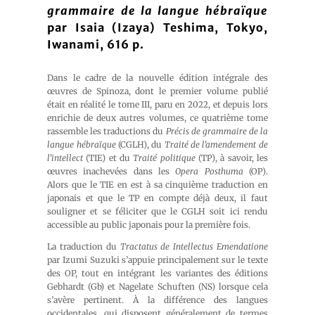
grammaire de la langue hébraïque
par Isaia (Izaya) Teshima, Tokyo,
Iwanami, 616 p.
Dans le cadre de la nouvelle édition intégrale des
œuvres de Spinoza, dont le premier volume publié
était en réalité le tome III, paru en 2022, et depuis lors
enrichie de deux autres volumes, ce quatrième tome
rassemble les traductions du
Précis de grammaire de la
langue hébraïque
(CGLH), du
Traité de l’amendement de
l’intellect
(TIE) et du
Traité politique
(TP), à savoir, les
œuvres inachevées dans les
Opera Posthuma
(OP).
Alors que le TIE en est à sa cinquième traduction en
japonais et que le TP en compte déjà deux, il faut
souligner et se féliciter que le CGLH soit ici rendu
accessible au public japonais pour la première fois.
La traduction du
Tractatus de Intellectus Emendatione
par Izumi Suzuki s’appuie principalement sur le texte
des OP, tout en intégrant les variantes des éditions
Gebhardt (Gb) et Nagelate Schuften (NS) lorsque cela
s’avère pertinent. À la différence des langues
occidentales, qui disposent généralement de termes