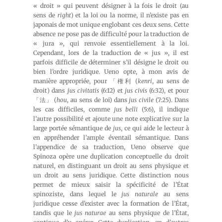
« droit » qui peuvent désigner à la fois le droit (au
sens de
right
) et la loi ou la norme, il n’existe pas en
japonais de mot unique englobant ces deux sens. Cette
absence ne pose pas de difficulté pour la traduction de
« jura », qui renvoie essentiellement à la loi.
Cependant, lors de la traduction de « jus », il est
parfois difficile de déterminer s’il désigne le droit ou
bien l’ordre juridique. Ueno opte, à mon avis de
manière appropriée, pour 「権利 (
kenri
, au sens de
droit) dans
jus civitatis
(6:12) et
jus civis
(6:32), et pour
「法」 (
hou
, au sens de loi) dans
jus civile
(7:25). Dans
les cas difficiles, comme
jus belli
(5:6), il indique
l’autre possibilité et ajoute une note explicative sur la
large portée sémantique de
jus
, ce qui aide le lecteur à
en appréhender l’ample éventail sémantique. Dans
l’appendice de sa traduction, Ueno observe que
Spinoza opère une duplication conceptuelle du droit
naturel, en distinguant un droit au sens physique et
un droit au sens juridique. Cette distinction nous
permet de mieux saisir la spécificité de l’État
spinoziste, dans lequel le
jus naturale
au sens
juridique cesse d’exister avec la formation de l’État,
tandis que le
jus naturae
au sens physique de l’État,