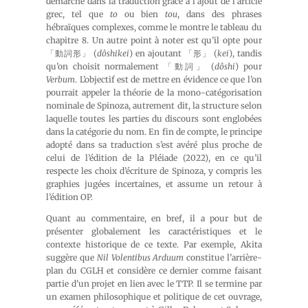
démarche dans la traduction grâce à l’ajout de l’article
grec, tel que
to
ou bien
tou
, dans des phrases
hébraïques complexes, comme le montre le tableau du
chapitre 8. Un autre point à noter est qu’il opte pour
「動詞形」 (
dôshikei
) en ajoutant 「形」 (
kei
), tandis
qu’on choisit normalement 「動詞」 (
dôshi
) pour
Verbum
. L’objectif est de mettre en évidence ce que l’on
pourrait appeler la théorie de la mono-catégorisation
nominale de Spinoza, autrement dit, la structure selon
laquelle toutes les parties du discours sont englobées
dans la catégorie du nom. En fin de compte, le principe
adopté dans sa traduction s’est avéré plus proche de
celui de l’édition de la Pléiade (2022), en ce qu’il
respecte les choix d’écriture de Spinoza, y compris les
graphies jugées incertaines, et assume un retour à
l’édition OP.
Quant au commentaire, en bref, il a pour but de
présenter globalement les caractéristiques et le
contexte historique de ce texte. Par exemple, Akita
suggère que
Nil Volentibus Arduum
constitue l’arrière-
plan du CGLH et considère ce dernier comme faisant
partie d’un projet en lien avec le TTP. Il se termine par
un examen philosophique et politique de cet ouvrage,