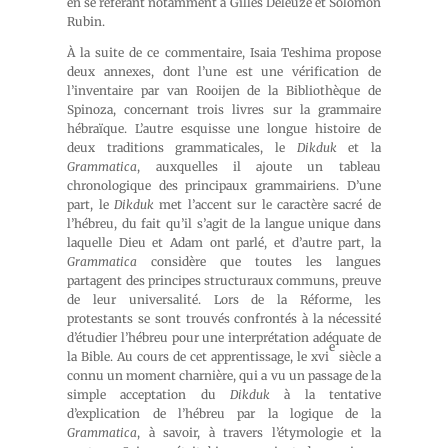
en se référant notamment à Gilles Deleuze et Solomon
Rubin.
À la suite de ce commentaire, Isaia Teshima propose
deux annexes, dont l’une est une vérification de
l’inventaire par van Rooijen de la Bibliothèque de
Spinoza, concernant trois livres sur la grammaire
hébraïque. L’autre esquisse une longue histoire de
deux traditions grammaticales, le
Dikduk
et la
Grammatica
, auxquelles il ajoute un tableau
chronologique des principaux grammairiens. D’une
part, le
Dikduk
met l’accent sur le caractère sacré de
l’hébreu, du fait qu’il s’agit de la langue unique dans
laquelle Dieu et Adam ont parlé, et d’autre part, la
Grammatica
considère que toutes les langues
partagent des principes structuraux communs, preuve
de leur universalité. Lors de la Réforme, les
protestants se sont trouvés confrontés à la nécessité
d’étudier l’hébreu pour une interprétation adéquate de
e
la Bible. Au cours de cet apprentissage, le xvi
siècle a
connu un moment charnière, qui a vu un passage de la
simple acceptation du
Dikduk
à la tentative
d’explication de l’hébreu par la logique de la
Grammatica
, à savoir, à travers l’étymologie et la