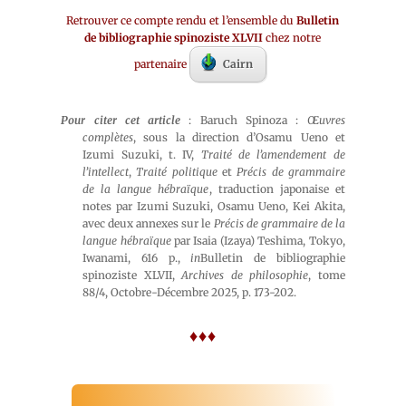
Retrouver ce compte rendu et l’ensemble du
Bulletin
de bibliographie spinoziste XLVII
chez notre
partenaire
Cairn
Pour citer cet article
: Baruch Spinoza :
Œuvres
complètes
, sous la direction d’Osamu Ueno et
Izumi Suzuki, t. IV,
Traité de l’amendement de
l’intellect
,
Traité politique
et
Précis de grammaire
de la langue hébraïque
, traduction japonaise et
notes par Izumi Suzuki, Osamu Ueno, Kei Akita,
avec deux annexes sur le
Précis de grammaire de la
langue hébraïque
par Isaia (Izaya) Teshima, Tokyo,
Iwanami, 616 p.,
in
Bulletin de bibliographie
spinoziste XLVII,
Archives de philosophie
, tome
88/4, Octobre-Décembre 2025, p. 173-202.
♦♦♦