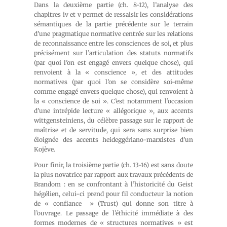
Dans la deuxième partie (ch. 8-12), l’analyse des
chapitres
iv
et v permet de ressaisir les considérations
sémantiques de la partie précédente sur le terrain
d’une pragmatique normative centrée sur les relations
de reconnaissance entre les consciences de soi, et plus
précisément sur l’articulation des statuts normatifs
(par quoi l’on est engagé envers quelque chose), qui
renvoient à la « conscience », et des attitudes
normatives (par quoi l’on se considère soi-même
comme engagé envers quelque chose), qui renvoient à
la « conscience de soi ». C’est notamment l’occasion
d’une intrépide lecture « allégorique », aux accents
wittgensteiniens, du célèbre passage sur le rapport de
maîtrise et de servitude, qui sera sans surprise bien
éloignée des accents heideggériano-marxistes d’un
Kojève.
Pour finir, la troisième partie (ch. 13-16) est sans doute
la plus novatrice par rapport aux travaux précédents de
Brandom : en se confrontant à l’historicité du
Geist
hégélien, celui-ci prend pour fil conducteur la notion
de « confiance » (
Trust
) qui donne son titre à
l’ouvrage. Le passage de l’éthicité immédiate à des
formes modernes de « structures normatives » est