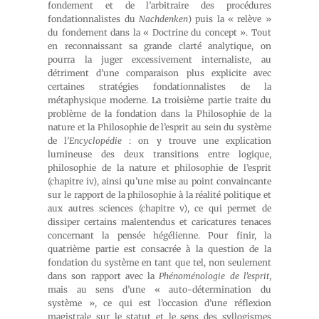
fondement et de l’arbitraire des procédures
fondationnalistes du
Nachdenken
) puis la « relève »
du fondement dans la « Doctrine du concept ». Tout
en reconnaissant sa grande clarté analytique, on
pourra la juger excessivement internaliste, au
détriment d’une comparaison plus explicite avec
certaines stratégies fondationnalistes de la
métaphysique moderne. La troisième partie traite du
problème de la fondation dans la Philosophie de la
nature et la Philosophie de l’esprit au sein du système
de l’
Encyclopédie
: on y trouve une explication
lumineuse des deux transitions entre logique,
philosophie de la nature et philosophie de l’esprit
(chapitre iv), ainsi qu’une mise au point convaincante
sur le rapport de la philosophie à la réalité politique et
aux autres sciences (chapitre v), ce qui permet de
dissiper certains malentendus et caricatures tenaces
concernant la pensée hégélienne. Pour finir, la
quatrième partie est consacrée à la question de la
fondation du système en tant que tel, non seulement
dans son rapport avec la
Phénoménologie de l’esprit
,
mais au sens d’une « auto-détermination du
système », ce qui est l’occasion d’une réflexion
magistrale sur le statut et le sens des syllogismes