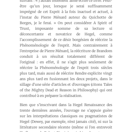
suivant : « J’aurais tellement aimé écrire ce livre. Peut-
être qu’un jour, lorsque je serai suffisamment
imprégné de cet Esprit à la fois inactuel et actuel, à
l’instar du Pierre Ménard auteur du
Quichotte
de
Borges, je le ferai. » On peut considérer
A Spirit of
Trust
, imposante somme de sa lecture si
déconcertante et novatrice de Hegel, comme
l’accomplissement de ce désir borgésien de réécrire la
Phénoménologie de l’esprit
. Mais contrairement à
l’entreprise de Pierre Ménard, la réécriture de Brandom
conduit à un résultat totalement différent de
l’original : en effet, il ne s’agit plus seulement de
réécrire la
Phénoménologie de l’esprit
trois siècles
plus tard, mais aussi de réécrire
Rendre explicite
vingt
ans plus tard en fusionnant les deux projets, dans le
sillage d’une série d’articles et d’ouvrages (citons
Tales
of the Mighty Dead
et
Reason in Philosophy
) qui ont
contribué à en préparer la réalisation.
Bien que s’inscrivant dans la
Hegel Renaissance
des
trente dernières années, l’ouvrage ne s’appuie guère
sur les interprétations classiques ou pragmatistes de
Hegel (Dewey, par exemple, n’est jamais cité), ni sur la
littérature secondaire récente (même si l’on entrevoit