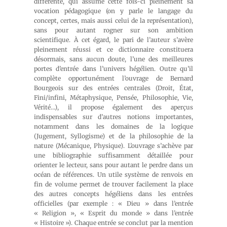
différente, qui assume cette fois-ci pleinement sa
vocation pédagogique (on y parle le langage du
concept, certes, mais aussi celui de la représentation),
sans pour autant rogner sur son ambition
scientifique. À cet égard, le pari de l’auteur s’avère
pleinement réussi et ce dictionnaire constituera
désormais, sans aucun doute, l’une des meilleures
portes d’entrée dans l’univers hégélien. Outre qu’il
complète opportunément l’ouvrage de Bernard
Bourgeois sur des entrées centrales (Droit, État,
Fini/infini, Métaphysique, Pensée, Philosophie, Vie,
Vérité…), il propose également des aperçus
indispensables sur d’autres notions importantes,
notamment dans les domaines de la logique
(Jugement, Syllogisme) et de la philosophie de la
nature (Mécanique, Physique). L’ouvrage s’achève par
une bibliographie suffisamment détaillée pour
orienter le lecteur, sans pour autant le perdre dans un
océan de références. Un utile système de renvois en
fin de volume permet de trouver facilement la place
des autres concepts hégéliens dans les entrées
officielles (par exemple : « Dieu » dans l’entrée
« Religion », « Esprit du monde » dans l’entrée
« Histoire »). Chaque entrée se conclut par la mention