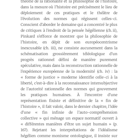
théorie de la rationalité et la philosophie de l’histoire,
dans la mesure où l’histoire est précisément le lieu de
déploiement de ces pratiques et le théâtre de
l’évolution des normes qui régissent celles-ci.
Conscient d’aborder le domaine qui a concentré le plus
de critiques à l’endroit de la pensée hégélienne (ch. ii),
Pinkard s’efforce de montrer que la philosophie de
l’histoire, en dépit de son européocentrisme
inexcusable (ch. iii), ne consiste aucunement dans la
schématisation grossièrement téléologique d’un
progrès rationnel défini de manière purement
spéculative, mais dans la reconstruction rationnelle de
l’expérience européenne de la modernité (ch. iv) : la
« forme de justice » moderne identifie celle-ci à la
liberté, c’est-à-dire à la reconnaissance intersubjective
de l’autorité rationnelle des normes qui gouvernent
les pratiques humaines. À l’encontre d’une
représentation fixiste et définitive de la « fin de
l’histoire », il fait valoir, dans le dernier chapitre, l’idée
d’une « fin infinie de l’auto-compréhension
collective » qui ménage un espace normatif ouvert à
« différentes manières d’être un sujet humain » (p.
167). Rejetant les interprétations de l’idéalisme
hégélien comme monisme ontologique, il insiste sur