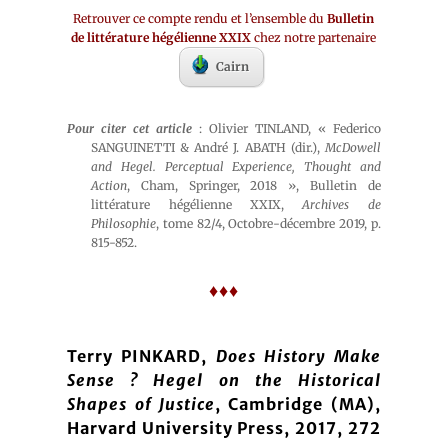
Retrouver ce compte rendu et l’ensemble du
Bulletin
de littérature hégélienne XXIX
chez notre partenaire
Cairn
Pour citer cet article
: Olivier TINLAND, « Federico
SANGUINETTI & André J. ABATH (dir.),
McDowell
and Hegel. Perceptual Experience, Thought and
Action
, Cham, Springer, 2018 », Bulletin de
littérature hégélienne XXIX,
Archives de
Philosophie
, tome 82/4, Octobre-décembre 2019, p.
815-852.
♦♦♦
Terry PINKARD,
Does History Make
Sense ? Hegel on the Historical
Shapes of Justice
, Cambridge (MA),
Harvard University Press, 2017, 272