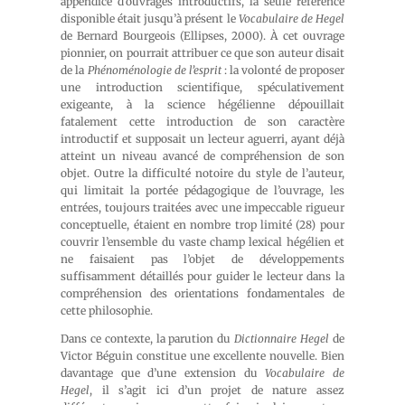
appendice d’ouvrages introductifs, la seule référence
disponible était jusqu’à présent le
Vocabulaire de Hegel
de Bernard Bourgeois (Ellipses, 2000). À cet ouvrage
pionnier, on pourrait attribuer ce que son auteur disait
de la
Phénoménologie de l’esprit
: la volonté de proposer
une introduction scientifique, spéculativement
exigeante, à la science hégélienne dépouillait
fatalement cette introduction de son caractère
introductif et supposait un lecteur aguerri, ayant déjà
atteint un niveau avancé de compréhension de son
objet. Outre la difficulté notoire du style de l’auteur,
qui limitait la portée pédagogique de l’ouvrage, les
entrées, toujours traitées avec une impeccable rigueur
conceptuelle, étaient en nombre trop limité (28) pour
couvrir l’ensemble du vaste champ lexical hégélien et
ne faisaient pas l’objet de développements
suffisamment détaillés pour guider le lecteur dans la
compréhension des orientations fondamentales de
cette philosophie.
Dans ce contexte, la parution du
Dictionnaire Hegel
de
Victor Béguin constitue une excellente nouvelle. Bien
davantage que d’une extension du
Vocabulaire de
Hegel
, il s’agit ici d’un projet de nature assez