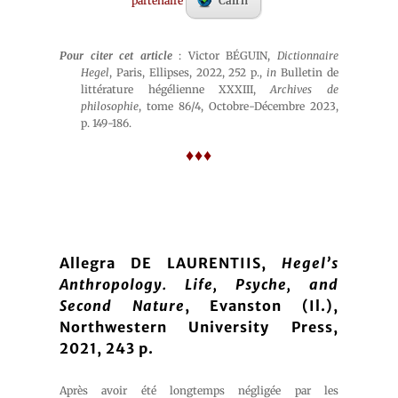
partenaire
Cairn
Pour citer cet article
: Victor BÉGUIN,
Dictionnaire
Hegel
, Paris, Ellipses, 2022, 252 p.,
in
Bulletin de
littérature hégélienne XXXIII,
Archives de
philosophie
, tome 86/4, Octobre-Décembre 2023,
p. 149-186.
♦♦♦
Allegra DE LAURENTIIS,
Hegel’s
Anthropology. Life, Psyche, and
Second Nature
, Evanston (Il.),
Northwestern University Press,
2021, 243 p.
Après avoir été longtemps négligée par les