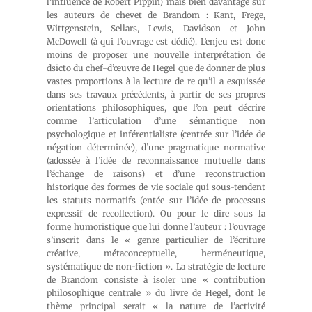
l’influence de Robert Pippin) mais bien davantage sur
les auteurs de chevet de Brandom : Kant, Frege,
Wittgenstein, Sellars, Lewis, Davidson et John
McDowell (à qui l’ouvrage est dédié). L’enjeu est donc
moins de proposer une nouvelle interprétation
de
dsicto
du chef-d’œuvre de Hegel que de donner de plus
vastes proportions à la lecture
de re
qu’il a esquissée
dans ses travaux précédents, à partir de ses propres
orientations philosophiques, que l’on peut décrire
comme l’articulation d’une sémantique non
psychologique et inférentialiste (centrée sur l’idée de
négation déterminée), d’une pragmatique normative
(adossée à l’idée de reconnaissance mutuelle dans
l’échange de raisons) et d’une reconstruction
historique des formes de vie sociale qui sous-tendent
les statuts normatifs (entée sur l’idée de processus
expressif de
recollection
). Ou pour le dire sous la
forme humoristique que lui donne l’auteur : l’ouvrage
s’inscrit dans le « genre particulier de l’écriture
créative, métaconceptuelle, herméneutique,
systématique de non-fiction ». La stratégie de lecture
de Brandom consiste à isoler une « contribution
philosophique centrale » du livre de Hegel, dont le
thème principal serait « la nature de l’activité