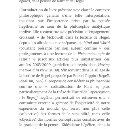
égards, de la pensée de Kant et de Hegel.
L’introduction du livre présente avec clarté le contexte
philosophique général d’une telle interprétation,
insistant sur l’importance prise par la pensée
hégélienne au sein de la philosophie analytique
tardive. Elle reconstitue avec précision « l’engagement
croissant » de McDowell dans la lecture de Hegel,
depuis les allusions encore éparses de
Mind and World
(pourtant présenté par son auteur comme « des
prolégomènes à une lecture de la
Phénoménologie de
l’esprit
») jusqu’aux articles plus substantiels des
années 2003-2009 (partiellement repris dans
Having
the World in View
, 2009). S’inscrivant dans le sillage de
la lecture de Hegel proposée par Robert Pippin (
Hegel’s
Idealism
, 1989), il propose de considérer sa philosophie
comme une « radicalisation de Kant », plus
particulièrement de la thèse de l’unité de l’aperception
: le
Begriff
hégélien permettrait de retrouver une «
contrainte externe » garante de l’objectivité de notre
expérience du monde, qui serait non plus celle
(subjective) des formes de la sensibilité, mais celle
(objective) des normes conceptuelles constitutives de
la pratique de la pensée. L’idéalisme hégélien, dans la