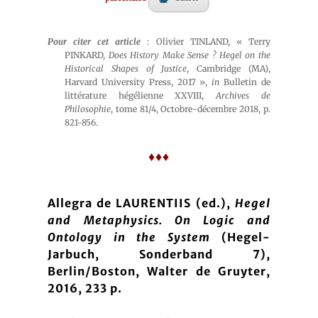
Pour citer cet article
: Olivier TINLAND, « Terry
PINKARD,
Does History Make Sense ? Hegel on the
Historical Shapes of Justice
, Cambridge (MA),
Harvard University Press, 2017 »,
in
Bulletin de
littérature hégélienne XXVIII,
Archives de
Philosophie
, tome 81/4, Octobre-décembre 2018, p.
821-856.
♦♦♦
Allegra de LAURENTIIS (ed.),
Hegel
and Metaphysics. On Logic and
Ontology in the System
(Hegel-
Jarbuch, Sonderband 7),
Berlin/Boston, Walter de Gruyter,
2016, 233 p.