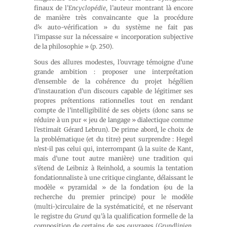
finaux de l’
Encyclopédie
, l’auteur montrant là encore
de manière très convaincante que la procédure
d’« auto-vérification » du système ne fait pas
l’impasse sur la nécessaire « incorporation subjective
de la philosophie » (p. 250).
Sous des allures modestes, l’ouvrage témoigne d’une
grande ambition : proposer une interprétation
d’ensemble de la cohérence du projet hégélien
d’instauration d’un discours capable de légitimer ses
propres prétentions rationnelles tout en rendant
compte de l’intelligibilité de ses objets (donc sans se
réduire à un pur « jeu de langage » dialectique comme
l’estimait Gérard Lebrun). De prime abord, le choix de
la problématique (et du titre) peut surprendre : Hegel
n’est-il pas celui qui, interrompant (à la suite de Kant,
mais d’une tout autre manière) une tradition qui
s’étend de Leibniz à Reinhold, a soumis la tentation
fondationnaliste à une critique cinglante, délaissant le
modèle « pyramidal » de la fondation (ou de la
recherche du premier principe) pour le modèle
(multi-)circulaire de la systématicité, et ne réservant
le registre du
Grund
qu’à la qualification formelle de la
composition de certains de ses ouvrages (
Grundlinien
,