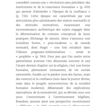
considéré comme une « révolution sans précédent des
institutions et de la conscience humaines » (p. 470)
qui permet d’atteindre « l’époque de la confiance »
(p. 726). Cette époque est caractérisée par une
articulation plus satisfaisante des statuts normatifs et
des attitudes normatives, moyennant une
reconnaissance authentique des sujets engagés dans
la détermination du contenu conceptuel de leurs
pratiques d’échange de raisons. Ainsi s’annonce une
troisième forme, « post-moderne », de monde
normatif, dont Hegel – une fois retraduit dans
l’idiome pragmato-inférentialiste – serait le
« prophète » (p. 584). Pour peu que l’on mette entre
parenthèses (comme c’est désormais souvent le cas)
l’avant-dernier chapitre sur la religion, c’est une forme
humaine, pleinement immanente, de vie sociale
rationnelle, fondée sur le pardon (non des fautes, mais
des erreurs) et la confiance (non dans la justice divine,
mais dans le progrès autocorrecteur de la socialité
humaine moderne), débarrassée des explications
naturalistes de la normativité, qui se dévoile sous nos
yeux. Contrevenant à l’avertissement hégélien,
Brandom assume ainsi une perspective ouvertement
« édifiante » (p. 636), tournée vers le dépassement