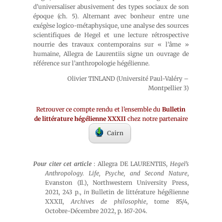
d’universaliser abusivement des types sociaux de son
époque (ch. 5). Alternant avec bonheur entre une
exégèse logico-métaphysique, une analyse des sources
scientifiques de Hegel et une lecture rétrospective
nourrie des travaux contemporains sur « l’âme »
humaine, Allegra de Laurentiis signe un ouvrage de
référence sur l’anthropologie hégélienne.
Olivier TINLAND (Université Paul-Valéry –
Montpellier 3)
Retrouver ce compte rendu et l’ensemble du
Bulletin
de littérature hégélienne XXXII
chez notre partenaire
Cairn
Pour citer cet article
: Allegra DE LAURENTIIS,
Hegel’s
Anthropology. Life, Psyche, and Second Nature
,
Evanston (Il.), Northwestern University Press,
2021, 243 p.,
in
Bulletin de littérature hégélienne
XXXII,
Archives de philosophie
, tome 85/4,
Octobre-Décembre 2022, p. 167-204.