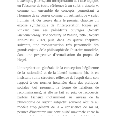
d’exemple, p. 15-19, son interprétation de l’Idée logique,
en l’absence de toute référence à un sujet « absolu »,
comme un ensemble de concepts permettant à
l’homme de se penser comme un authentique « sujet
humain »). On trouve dans le premier chapitre un
exposé synthétique de l’interprétation forgée par
Pinkard dans ses précédents ouvrages (
Hegel’s
Phenomenology. The Sociality of Reason
, 1994 ;
Hegel’s
Naturalism
, 2012), puis, dans les quatre chapitres
suivants, une reconstruction très personnelle des
grands enjeux de la philosophie de l’histoire mondiale,
dans une perspective d’actualisation du propos de
Hegel.
L’interprétation générale de la conception hégélienne
de la rationalité et de la liberté humaine (ch. i), en
insistant sur la structure réflexive de l’esprit dans son
rapport à des normes incarnées dans des pratiques
sociales (qui prennent la forme de relations de
reconnaissance), si elle se fait au prix de raccourcis
parfois fâcheux (notamment au niveau de la
philosophie de l’esprit subjectif, souvent réduite au
modèle trop général de la « conscience de soi »),
permet d’instaurer une continuité maximale entre la