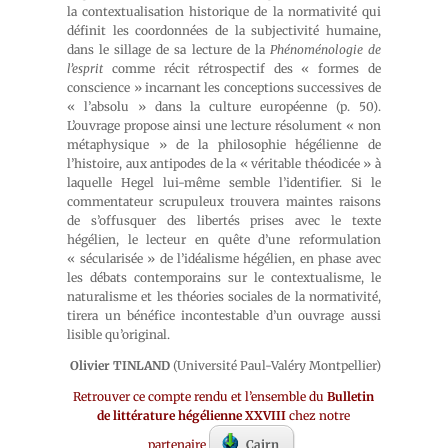
la contextualisation historique de la normativité qui
définit les coordonnées de la subjectivité humaine,
dans le sillage de sa lecture de la
Phénoménologie de
l’esprit
comme récit rétrospectif des « formes de
conscience » incarnant les conceptions successives de
« l’absolu » dans la culture européenne (p. 50).
L’ouvrage propose ainsi une lecture résolument « non
métaphysique » de la philosophie hégélienne de
l’histoire, aux antipodes de la « véritable théodicée » à
laquelle Hegel lui-même semble l’identifier. Si le
commentateur scrupuleux trouvera maintes raisons
de s’offusquer des libertés prises avec le texte
hégélien, le lecteur en quête d’une reformulation
« sécularisée » de l’idéalisme hégélien, en phase avec
les débats contemporains sur le contextualisme, le
naturalisme et les théories sociales de la normativité,
tirera un bénéfice incontestable d’un ouvrage aussi
lisible qu’original.
Olivier TINLAND
(Université Paul-Valéry Montpellier)
Retrouver ce compte rendu et l’ensemble du
Bulletin
de littérature hégélienne XXVIII
chez notre
partenaire
Cairn