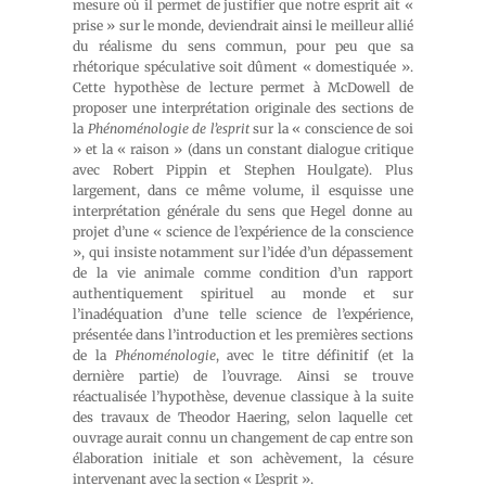
mesure où il permet de justifier que notre esprit ait «
prise » sur le monde, deviendrait ainsi le meilleur allié
du réalisme du sens commun, pour peu que sa
rhétorique spéculative soit dûment « domestiquée ».
Cette hypothèse de lecture permet à McDowell de
proposer une interprétation originale des sections de
la
Phénoménologie de l’esprit
sur la « conscience de soi
» et la « raison » (dans un constant dialogue critique
avec Robert Pippin et Stephen Houlgate). Plus
largement, dans ce même volume, il esquisse une
interprétation générale du sens que Hegel donne au
projet d’une « science de l’expérience de la conscience
», qui insiste notamment sur l’idée d’un dépassement
de la vie animale comme condition d’un rapport
authentiquement spirituel au monde et sur
l’inadéquation d’une telle science de l’expérience,
présentée dans l’introduction et les premières sections
de la
Phénoménologie
, avec le titre définitif (et la
dernière partie) de l’ouvrage. Ainsi se trouve
réactualisée l’hypothèse, devenue classique à la suite
des travaux de Theodor Haering, selon laquelle cet
ouvrage aurait connu un changement de cap entre son
élaboration initiale et son achèvement, la césure
intervenant avec la section « L’esprit ».