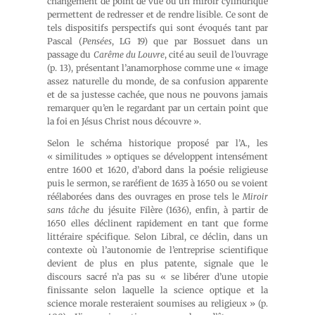
changement de point de vue ou un miroir cylindrique
permettent de redresser et de rendre lisible. Ce sont de
tels dispositifs perspectifs qui sont évoqués tant par
Pascal (
Pensées
, LG 19) que par Bossuet dans un
passage du
Carême du Louvre
, cité au seuil de l’ouvrage
(p. 13), présentant l’anamorphose comme une « image
assez naturelle du monde, de sa confusion apparente
et de sa justesse cachée, que nous ne pouvons jamais
remarquer qu’en le regardant par un certain point que
la foi en Jésus Christ nous découvre ».
Selon le schéma historique proposé par l’A., les
« similitudes » optiques se développent intensément
entre 1600 et 1620, d’abord dans la poésie religieuse
puis le sermon, se raréfient de 1635 à 1650 ou se voient
réélaborées dans des ouvrages en prose tels le
Miroir
sans tâche
du jésuite Filère (1636), enfin, à partir de
1650 elles déclinent rapidement en tant que forme
littéraire spécifique. Selon Libral, ce déclin, dans un
contexte où l’autonomie de l’entreprise scientifique
devient de plus en plus patente, signale que le
discours sacré n’a pas su « se libérer d’une utopie
finissante selon laquelle la science optique et la
science morale resteraient soumises au religieux » (p.