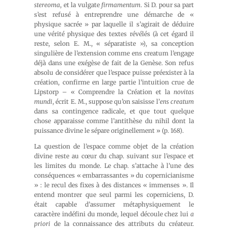
stereoma
, et la vulgate
firmamentum
. Si D. pour sa part
s’est refusé à entreprendre une démarche de «
physique sacrée » par laquelle il s’agirait de déduire
une vérité physique des textes révélés (à cet égard il
reste, selon E. M., « séparatiste »), sa conception
singulière de l’extension comme ens creatum l’engage
déjà dans une exégèse de fait de la Genèse. Son refus
absolu de considérer que l’espace puisse préexister à la
création, confirme en large partie l’intuition crue de
Lipstorp – « Comprendre la Création et la
novitas
mundi
, écrit E. M., suppose qu’on saisisse l’
ens creatum
dans sa contingence radicale, et que tout quelque
chose apparaisse comme l’antithèse du nihil dont la
puissance divine le sépare originellement » (p. 168).
La question de l’espace comme objet de la création
divine reste au cœur du chap. suivant sur l’espace et
les limites du monde. Le chap. s’attache à l’une des
conséquences « embarrassantes » du copernicianisme
» : le recul des fixes à des distances « immenses ». Il
entend montrer que seul parmi les coperniciens, D.
était capable d’assumer métaphysiquement le
caractère indéfini du monde, lequel découle chez lui
a
priori
de la connaissance des attributs du créateur.