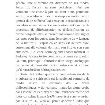
général une substance est distincte de ses modes.
Selon lui, l’esprit, au sens berkeleyen, n’est pas
vraiment une chose à part soi dont nous pourrions
avoir une « idée », mais une simple « notion » qui
permet de se référer à l’existence ou la « subsistance »
des idées elles-mêmes. Celles-ci n’existent que par le
processus de différenciation et d’identification au
terme desquels elles se présentent comme des signes
les unes pour les autres dans le système du « langage
de la nature ». L’esprit en ce sens est
activité pure
,
autrement dit volonté, donnant son être et son sens
aux idées (
i. e.
, chez Berkeley, aux choses mêmes). Si
Berkeley le caractérise comme substance c’est, selon
l’auteur, parce qu’il s’autorise d’un usage analogique
du terme, et d’une distinction entre
esse
et
existere
,
qu’il rattache à un héritage suarezien.
S. Daniel fait valoir que cette compréhension de la
« substance » spirituelle est la seule qui permette de
rendre raison de certaines des « Notes
philosophiques » de jeunesse marquées d’une croix,
dans lesquelles Berkeley dit que l’existence même des
idées constitue la pensée (
Philosophical commentaries
,
par la suite
PC
, 577)) ou paraît adhérer à l’idée que