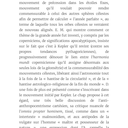
mouvement de précession dans les étoiles fixes,
mouvement qu’il voulait pouvoir rendre
commensurable à celui des autres sphères célestes
afin de permettre de calculer « l’année parfaite », au
terme de laquelle tous les orbes célestes se verraient
de nouveau alignés. E. M. qui montre comment ce
thème de la grande année fut investi, y compris par les
coperniciens, de significations apocalyptiques, insiste
sur le fait que c’est à Kepler qu’il revint (contre ses
propres tendances pythagoriciennes), de
progressivement dénouer le lien entre l’
harmonia
mundi
copernicienne (qu’il assigne désormais aux
seules lois de la géométrie) et la commensurabilité des
mouvements célestes, libérant ainsi l’astronomie tout
à la fois de la « hantise de la circularité », et de la «
hantise astrologico-religieuse de la fin du monde ». D.
une fois de plus est présenté comme s’inscrivant dans
le mouvement initié par Kepler. Le chap. propose à cet
égard, une très belle discussion de l’anti-
anthropocentrisme cartésien, sa critique nuancée de
l’
omnia propter hominem
, tissé, comme dans un «
intertexte » maïmonidien, et aux antipodes de la
vulgate sur l’homme « maître et possesseur de la
nature », une expression dont l’A. rappelle la