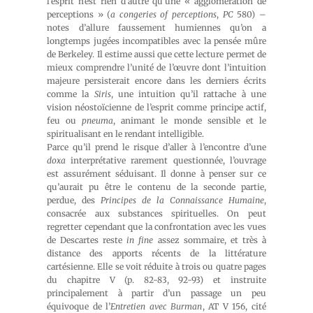
l’esprit n’est rien d’autre qu’une « agglomération de
perceptions » (
a congeries of perceptions
,
PC
580) –
notes d’allure faussement humiennes qu’on a
longtemps jugées incompatibles avec la pensée mûre
de Berkeley. Il estime aussi que cette lecture permet de
mieux comprendre l’unité de l’œuvre dont l’intuition
majeure persisterait encore dans les derniers écrits
comme la
Siris
, une intuition qu’il rattache à une
vision néostoïcienne de l’esprit comme principe actif,
feu ou
pneuma
, animant le monde sensible et le
spiritualisant en le rendant intelligible.
Parce qu’il prend le risque d’aller à l’encontre d’une
doxa
interprétative rarement questionnée, l’ouvrage
est assurément séduisant. Il donne à penser sur ce
qu’aurait pu être le contenu de la seconde partie,
perdue, des
Principes de la Connaissance Humaine
,
consacrée aux substances spirituelles. On peut
regretter cependant que la confrontation avec les vues
de Descartes reste
in fine
assez sommaire, et très à
distance des apports récents de la littérature
cartésienne. Elle se voit réduite à trois ou quatre pages
du chapitre V (p. 82-83, 92-93) et instruite
principalement à partir d’un passage un peu
équivoque de l’
Entretien avec Burman
, AT V 156, cité