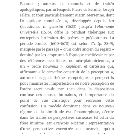
Bossuet ; auteurs de manuels et de traités
apologétiques, parmi lesquels Pierre de Bérulle, Joseph
Filère, et tout particulièrement Marin Mersenne, dont
l’« optique moralisée », développée depuis les
Quaestiones in genesim
(1623) jusqu’à l’
Harmonie
Universelle
(1636), offre le pendant théorique aux
entreprises littéraires des poètes et prédicateurs. La
période étudiée (1600-1670) est, selon l’A. (p. 28-9),
marquée par le passage « d’un ordre ancien du regard »
dominé par les emprunts à l’optique médiévale et par
des références occultistes, ou néo-platoniciennes, à
un « ordre nouveau », képlérien et cartésien qui,
affirmant « le caractère construit de la perception »,
autorise l’usage de thèmes catoptriques et perspectifs
pour manifester l’imperfection de notre perception de
l’ordre sacré voulu par Dieu dans la disposition
confuse des choses humaines, et l’importance du
point de vue christique pour redresser cette
confusion. Un modèle dominant dans ce nouveau
régime de la similitude est l’anamorphose, décrite
dans les traités de perspectives curieuses tel celui du
frère minime Jean-François Nicéron : représentation
d’une perspective excentrée ou incurvée, qu’un