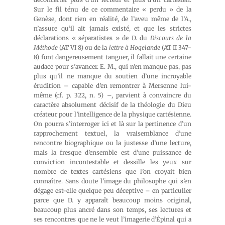
Sur le fil ténu de ce commentaire « perdu » de la
Genèse, dont rien en réalité, de l’aveu même de l’A.,
n’assure qu’il ait jamais existé, et que les strictes
déclarations « séparatistes » de D. du
Discours de la
Méthode
(AT VI 8) ou de la
lettre à Hogelande
(AT II 347-
8) font dangereusement tanguer, il fallait une certaine
audace pour s’avancer. E. M., qui n’en manque pas, pas
plus qu’il ne manque du soutien d’une incroyable
érudition – capable d’en remontrer à Mersenne lui-
même (cf. p. 322, n. 5) –, parvient à convaincre du
caractère absolument décisif de la théologie du Dieu
créateur pour l’intelligence de la physique cartésienne.
On pourra s’interroger ici et là sur la pertinence d’un
rapprochement textuel, la vraisemblance d’une
rencontre biographique ou la justesse d’une lecture,
mais la fresque d’ensemble est d’une puissance de
conviction incontestable et dessille les yeux sur
nombre de textes cartésiens que l’on croyait bien
connaître. Sans doute l’image du philosophe qui s’en
dégage est-elle quelque peu déceptive – en particulier
parce que D. y apparaît beaucoup moins original,
beaucoup plus ancré dans son temps, ses lectures et
ses rencontres que ne le veut l’imagerie d’Épinal qui a