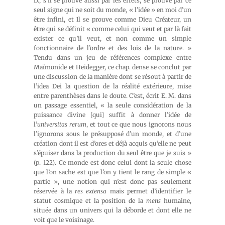
D., s’il se prouve aussi par les effets, se prouve par ce
seul signe qui ne soit du monde, « l’idée » en moi d’un
être infini, et Il se prouve comme Dieu Créateur, un
être qui se définit « comme celui qui veut et par là fait
exister ce qu’il veut, et non comme un simple
fonctionnaire de l’ordre et des lois de la nature. »
Tendu dans un jeu de références complexe entre
Maïmonide et Heidegger, ce chap. dense se conclut par
une discussion de la manière dont se résout à partir de
l’idea Dei la question de la réalité extérieure, mise
entre parenthèses dans le doute. C’est, écrit E. M. dans
un passage essentiel, « la seule considération de la
puissance divine [qui] suffit à donner l’idée de
l’
universitas rerum
, et tout ce que nous ignorons nous
l’ignorons sous le présupposé d’un monde, et d’une
création dont il est d’ores et déjà acquis qu’elle ne peut
s’épuiser dans la production du seul être que je suis »
(p. 122). Ce monde est donc celui dont la seule chose
que l’on sache est que l’on y tient le rang de simple «
partie », une notion qui n’est donc pas seulement
réservée à la
res extensa
mais permet d’identifier le
statut cosmique et la position de la
mens
humaine,
située dans un univers qui la déborde et dont elle ne
voit que le voisinage.