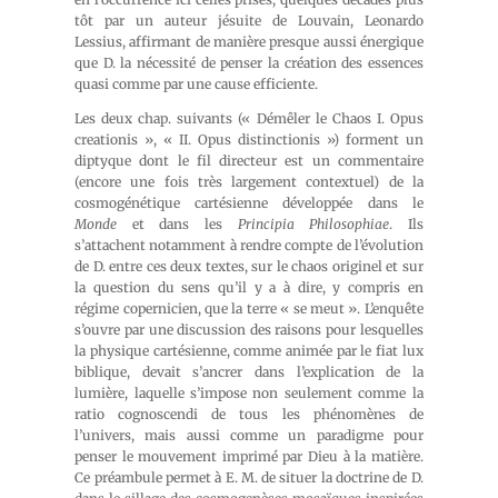
tôt par un auteur jésuite de Louvain, Leonardo
Lessius, affirmant de manière presque aussi énergique
que D. la nécessité de penser la création des essences
quasi comme par une cause efficiente.
Les deux chap. suivants (« Démêler le Chaos I. Opus
creationis », « II. Opus distinctionis ») forment un
diptyque dont le fil directeur est un commentaire
(encore une fois très largement contextuel) de la
cosmogénétique cartésienne développée dans le
Monde
et dans les
Principia Philosophiae
. Ils
s’attachent notamment à rendre compte de l’évolution
de D. entre ces deux textes, sur le chaos originel et sur
la question du sens qu’il y a à dire, y compris en
régime copernicien, que la terre « se meut ». L’enquête
s’ouvre par une discussion des raisons pour lesquelles
la physique cartésienne, comme animée par le fiat lux
biblique, devait s’ancrer dans l’explication de la
lumière, laquelle s’impose non seulement comme la
ratio cognoscendi de tous les phénomènes de
l’univers, mais aussi comme un paradigme pour
penser le mouvement imprimé par Dieu à la matière.
Ce préambule permet à E. M. de situer la doctrine de D.