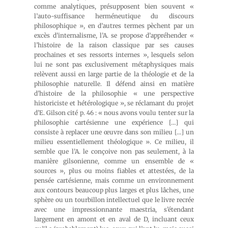
comme analytiques, présupposent bien souvent «
l’auto-suffisance herméneutique du discours
philosophique », en d’autres termes pèchent par un
excès d’internalisme, l’A. se propose d’appréhender «
l’histoire de la raison classique par ses causes
prochaines et ses ressorts internes », lesquels selon
lui ne sont pas exclusivement métaphysiques mais
relèvent aussi en large partie de la théologie et de la
philosophie naturelle. Il défend ainsi en matière
d’histoire de la philosophie « une perspective
historiciste et hétérologique », se réclamant du projet
d’E. Gilson cité p. 46 : « nous avons voulu tenter sur la
philosophie cartésienne une expérience […] qui
consiste à replacer une œuvre dans son milieu […] un
milieu essentiellement théologique ». Ce milieu, il
semble que l’A. le conçoive non pas seulement, à la
manière gilsonienne, comme un ensemble de «
sources », plus ou moins fiables et attestées, de la
pensée cartésienne, mais comme un environnement
aux contours beaucoup plus larges et plus lâches, une
sphère ou un tourbillon intellectuel que le livre recrée
avec une impressionnante maestria, s’étendant
largement en amont et en aval de D, incluant ceux