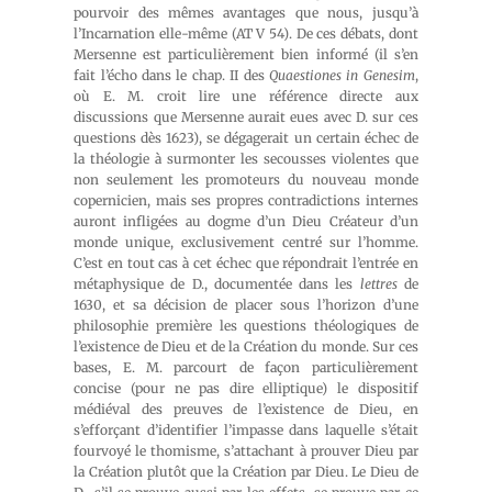
pourvoir des mêmes avantages que nous, jusqu’à
l’Incarnation elle-même (AT V 54). De ces débats, dont
Mersenne est particulièrement bien informé (il s’en
fait l’écho dans le chap. II des
Quaestiones in Genesim
,
où E. M. croit lire une référence directe aux
discussions que Mersenne aurait eues avec D. sur ces
questions dès 1623), se dégagerait un certain échec de
la théologie à surmonter les secousses violentes que
non seulement les promoteurs du nouveau monde
copernicien, mais ses propres contradictions internes
auront infligées au dogme d’un Dieu Créateur d’un
monde unique, exclusivement centré sur l’homme.
C’est en tout cas à cet échec que répondrait l’entrée en
métaphysique de D., documentée dans les
lettres
de
1630, et sa décision de placer sous l’horizon d’une
philosophie première les questions théologiques de
l’existence de Dieu et de la Création du monde. Sur ces
bases, E. M. parcourt de façon particulièrement
concise (pour ne pas dire elliptique) le dispositif
médiéval des preuves de l’existence de Dieu, en
s’efforçant d’identifier l’impasse dans laquelle s’était
fourvoyé le thomisme, s’attachant à prouver Dieu par
la Création plutôt que la Création par Dieu. Le Dieu de