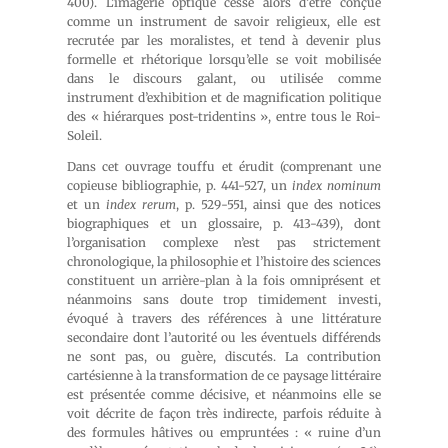
400). L’imagerie optique cesse alors d’être conçue
comme un instrument de savoir religieux, elle est
recrutée par les moralistes, et tend à devenir plus
formelle et rhétorique lorsqu’elle se voit mobilisée
dans le discours galant, ou utilisée comme
instrument d’exhibition et de magnification politique
des « hiérarques post-tridentins », entre tous le Roi-
Soleil.
Dans cet ouvrage touffu et érudit (comprenant une
copieuse bibliographie, p. 441-527, un
index nominum
et un
index rerum
, p. 529-551, ainsi que des notices
biographiques et un glossaire, p. 413-439), dont
l’organisation complexe n’est pas strictement
chronologique, la philosophie et l’histoire des sciences
constituent un arrière-plan à la fois omniprésent et
néanmoins sans doute trop timidement investi,
évoqué à travers des références à une littérature
secondaire dont l’autorité ou les éventuels différends
ne sont pas, ou guère, discutés. La contribution
cartésienne à la transformation de ce paysage littéraire
est présentée comme décisive, et néanmoins elle se
voit décrite de façon très indirecte, parfois réduite à
des formules hâtives ou empruntées : « ruine d’un