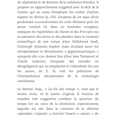
de séparation et de division de la substance étendue. Il
propose un rapprochement suggestif avec le récit de la
Genèse qui ne cesse d’employer les verbes d’action
séparer ou diviser (p. 274). L’examen de cet opus divin
produisant successivement les trois éléments puis les
astres conduit l’A. dans un itinéraire complexe,
replaçant les hypothèses du
Monde
et des
Principia
sur
la naissance des astres et des planètes dans le contexte
scientifique de son temps (chez Willebrord Snell,
Christoph Scheiner, Kepler) mais étudiant aussi les
extrapolations et dévoiements « gigantomachiques »
auxquels elle a pu donner lieu (chez Jean Terrasson et
Claude Gadroys), évoquant des mondes en
désagrégation qui se remplacent et s’absorbent les uns
les autres, où E. M. voit les prémisses de
l’interprétation sécularisante de la cosmologie
cartésienne.
Le dernier chap., « La fin des temps », n’est pas le
moins riche, ni le moins original. Il montre de
manière très suggestive combien la question du
temps fut au cœur de la révolution copernicienne,
laquelle est née dans le contexte de la réforme
calendaire. Copernic a cherché l’exacte « raison » du