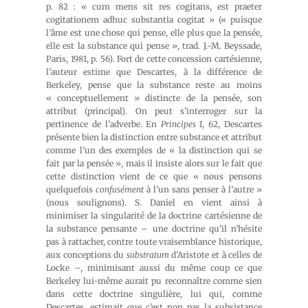
p. 82 : « cum mens sit res cogitans, est praeter
cogitationem adhuc substantia cogitat » (« puisque
l’âme est une chose qui pense, elle plus que la pensée,
elle est la substance qui pense », trad. J.-M. Beyssade,
Paris, 1981, p. 56). Fort de cette concession cartésienne,
l’auteur estime que Descartes, à la différence de
Berkeley, pense que la substance reste au moins
« conceptuellement » distincte de la pensée, son
attribut (principal). On peut s’interroger sur la
pertinence de l’adverbe. En
Principes
I, 62, Descartes
présente bien la distinction entre substance et attribut
comme l’un des exemples de « la distinction qui se
fait par la pensée », mais il insiste alors sur le fait que
cette distinction vient de ce que « nous pensons
quelquefois
confusément
à l’un sans penser à l’autre »
(nous soulignons). S. Daniel en vient ainsi à
minimiser la singularité de la doctrine cartésienne de
la substance pensante – une doctrine qu’il n’hésite
pas à rattacher, contre toute vraisemblance historique,
aux conceptions du
substratum
d’Aristote et à celles de
Locke –, minimisant aussi du même coup ce que
Berkeley lui-même aurait pu reconnaître comme sien
dans cette doctrine singulière, lui qui, comme
Descartes, estimait que c’est non pas la subsistance