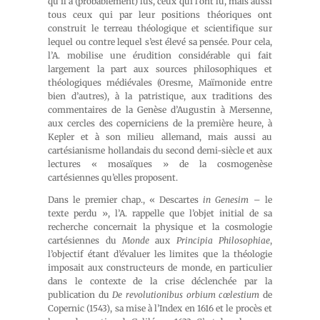
qu’il a (probablement) lus, ceux qui l’ont lu, mais aussi
tous ceux qui par leur positions théoriques ont
construit le terreau théologique et scientifique sur
lequel ou contre lequel s’est élevé sa pensée. Pour cela,
l’A. mobilise une érudition considérable qui fait
largement la part aux sources philosophiques et
théologiques médiévales (Oresme, Maïmonide entre
bien d’autres), à la patristique, aux traditions des
commentaires de la Genèse d’Augustin à Mersenne,
aux cercles des coperniciens de la première heure, à
Kepler et à son milieu allemand, mais aussi au
cartésianisme hollandais du second demi-siècle et aux
lectures « mosaïques » de la cosmogenèse
cartésiennes qu’elles proposent.
Dans le premier chap., « Descartes
in Genesim
– le
texte perdu », l’A. rappelle que l’objet initial de sa
recherche concernait la physique et la cosmologie
cartésiennes du
Monde
aux
Principia Philosophiae
,
l’objectif étant d’évaluer les limites que la théologie
imposait aux constructeurs de monde, en particulier
dans le contexte de la crise déclenchée par la
publication du
De revolutionibus orbium cœlestium
de
Copernic (1543), sa mise à l’Index en 1616 et le procès et