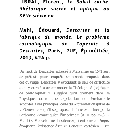
LIBRAL, Florent,
Le Soleil caché.
Rhétorique sacrée et optique au
XVIIe siècle en
Mehl, Édouard,
Descartes et la
fabrique du monde. Le problème
cosmologique de Copernic à
Descartes
, Paris, PUF, Épiméthée,
2019, 424 p.
Un mot de Descartes adressé à Mersenne en 1641 sert
de prétexte pour l’enquête saisissante proposée dans
cet ouvrage. Descartes y évoquant le peu de difficulté
qu’il y aura à « accommoder la Théologie à [sa] façon
de philosopher », suggère qu’il donnera dans sa
Physique, outre une explication de l’eucharistie
accordée à ses principes, celle du « premier chapitre de
la Genèse » – qu’il se propose de faire examiner par la
Sorbonne « avant qu’on l’imprime » (AT II 295-296). E.
Mehl (E. M.) s’étonne du silence qui entoure cet
hapax
évoquant l’existence d’un
In Genesim
cartésien – un