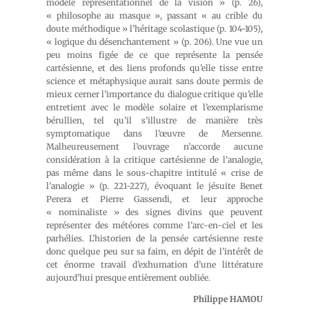
modèle représentationnel de la vision » (p. 26),
« philosophe au masque », passant « au crible du
doute méthodique » l’héritage scolastique (p. 104-105),
« logique du désenchantement » (p. 206). Une vue un
peu moins figée de ce que représente la pensée
cartésienne, et des liens profonds qu’elle tisse entre
science et métaphysique aurait sans doute permis de
mieux cerner l’importance du dialogue critique qu’elle
entretient avec le modèle solaire et l’exemplarisme
bérullien, tel qu’il s’illustre de manière très
symptomatique dans l’œuvre de Mersenne.
Malheureusement l’ouvrage n’accorde aucune
considération à la critique cartésienne de l’analogie,
pas même dans le sous-chapitre intitulé « crise de
l’analogie » (p. 221-227), évoquant le jésuite Benet
Perera et Pierre Gassendi, et leur approche
« nominaliste » des signes divins que peuvent
représenter des météores comme l’arc-en-ciel et les
parhélies. L’historien de la pensée cartésienne reste
donc quelque peu sur sa faim, en dépit de l’intérêt de
cet énorme travail d’exhumation d’une littérature
aujourd’hui presque entièrement oubliée.
Philippe HAMOU