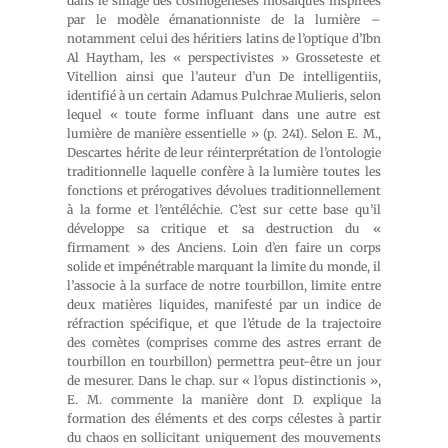
dans le sillage des cosmogenèses mosaïques inspirées
par le modèle émanationniste de la lumière –
notamment celui des héritiers latins de l’optique d’Ibn
Al Haytham, les « perspectivistes » Grosseteste et
Vitellion ainsi que l’auteur d’un De intelligentiis,
identifié à un certain Adamus Pulchrae Mulieris, selon
lequel « toute forme influant dans une autre est
lumière de manière essentielle » (p. 241). Selon E. M.,
Descartes hérite de leur réinterprétation de l’ontologie
traditionnelle laquelle confère à la lumière toutes les
fonctions et prérogatives dévolues traditionnellement
à la forme et l’entéléchie. C’est sur cette base qu’il
développe sa critique et sa destruction du «
firmament » des Anciens. Loin d’en faire un corps
solide et impénétrable marquant la limite du monde, il
l’associe à la surface de notre tourbillon, limite entre
deux matières liquides, manifesté par un indice de
réfraction spécifique, et que l’étude de la trajectoire
des comètes (comprises comme des astres errant de
tourbillon en tourbillon) permettra peut-être un jour
de mesurer. Dans le chap. sur « l’opus distinctionis »,
E. M. commente la manière dont D. explique la
formation des éléments et des corps célestes à partir
du chaos en sollicitant uniquement des mouvements