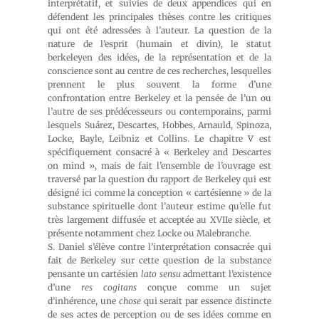
interprétatif, et suivies de deux appendices qui en
défendent les principales thèses contre les critiques
qui ont été adressées à l’auteur. La question de la
nature de l’esprit (humain et divin), le statut
berkeleyen des idées, de la représentation et de la
conscience sont au centre de ces recherches, lesquelles
prennent le plus souvent la forme d’une
confrontation entre Berkeley et la pensée de l’un ou
l’autre de ses prédécesseurs ou contemporains, parmi
lesquels Suárez, Descartes, Hobbes, Arnauld, Spinoza,
Locke, Bayle, Leibniz et Collins. Le chapitre V est
spécifiquement consacré à « Berkeley and Descartes
on mind », mais de fait l’ensemble de l’ouvrage est
traversé par la question du rapport de Berkeley qui est
désigné ici comme la conception « cartésienne » de la
substance spirituelle dont l’auteur estime qu’elle fut
très largement diffusée et acceptée au XVIIe siècle, et
présente notamment chez Locke ou Malebranche.
S. Daniel s’élève contre l’interprétation consacrée qui
fait de Berkeley sur cette question de la substance
pensante un cartésien
lato sensu
admettant l’existence
d’une
res cogitans
conçue comme un sujet
d’inhérence, une
chose
qui serait par essence distincte
de ses actes de perception ou de ses idées comme en