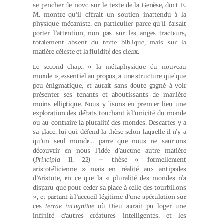
se pencher de novo sur le texte de la Genèse, dont E.
M. montre qu’il offrait un soutien inattendu à la
physique mécaniste, en particulier parce qu’il faisait
porter l’attention, non pas sur les anges tracteurs,
totalement absent du texte biblique, mais sur la
matière céleste et la fluidité des cieux.
Le second chap., « la métaphysique du nouveau
monde », essentiel au propos, a une structure quelque
peu énigmatique, et aurait sans doute gagné à voir
présenter ses tenants et aboutissants de manière
moins elliptique. Nous y lisons en premier lieu une
exploration des débats touchant à l’unicité du monde
ou au contraire la pluralité des mondes. Descartes y a
sa place, lui qui défend la thèse selon laquelle il n’y a
qu’un seul monde… parce que nous ne saurions
découvrir en nous l’idée d’aucune autre matière
(
Principia
II, 22) – thèse « formellement
aristotélicienne » mais en réalité aux antipodes
d’Aristote, en ce que la « pluralité des mondes n’a
disparu que pour céder sa place à celle des tourbillons
», et partant à l’accueil légitime d’une spéculation sur
ces
terrae incognitae
où Dieu aurait pu loger une
infinité d’autres créatures intelligentes, et les