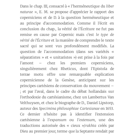
Dans le chap. III, consacré à « l’herméneutique du
liber
naturae
», E. M. se propose d’apprécier le rapport des
coperniciens et de D. à la question herméneutique et
au principe d’accommodation. Comme il l’écrit en
conclusion du chap., la vérité de l’Écriture ne fut pas
remise en cause par Copernic mais c’est
le type de
vérité de l’Écriture
et la manière de comprendre le texte
sacré qui se sont vus profondément modifiés. La
question de l’accommodation (dans ses variétés «
séparatistes » et « unitaristes ») est prise à la fois par
l’amont – chez les premiers coperniciens,
singulièrement chez Rheticus, dont l’Epistola de
terrae motu offre une remarquable explication
copernicienne de la Genèse, anticipant sur les
principes cartésiens de conservation du mouvement –
; et par l’aval, dans le cadre du débat hollandais sur
l’orthodoxie du cartésianisme, chez un Lambertus Van
Velthuysen, et chez le biographe de D., Daniel Lipstorp,
auteur des
Specimina philosophiae Cartesianae
en 1653.
Ce dernier n’hésite pas à identifier l’extension
cartésienne à l’
expansum
ou l’
extensum
, une des
traductions autorisée des « cieux »/
rakhia
créés par
Dieu au premier jour, terme que la Septante rendait par