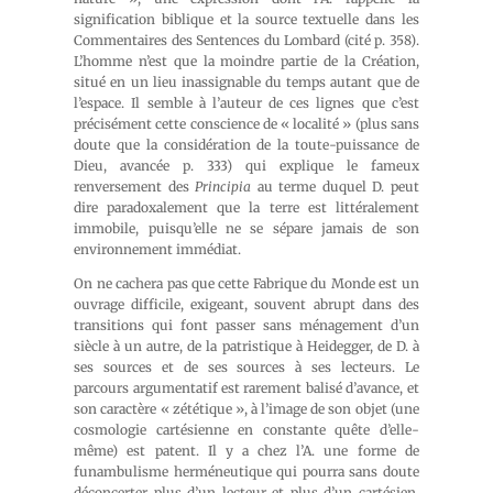
signification biblique et la source textuelle dans les
Commentaires des Sentences du Lombard (cité p. 358).
L’homme n’est que la moindre partie de la Création,
situé en un lieu inassignable du temps autant que de
l’espace. Il semble à l’auteur de ces lignes que c’est
précisément cette conscience de « localité » (plus sans
doute que la considération de la toute-puissance de
Dieu, avancée p. 333) qui explique le fameux
renversement des
Principia
au terme duquel D. peut
dire paradoxalement que la terre est littéralement
immobile, puisqu’elle ne se sépare jamais de son
environnement immédiat.
On ne cachera pas que cette Fabrique du Monde est un
ouvrage difficile, exigeant, souvent abrupt dans des
transitions qui font passer sans ménagement d’un
siècle à un autre, de la patristique à Heidegger, de D. à
ses sources et de ses sources à ses lecteurs. Le
parcours argumentatif est rarement balisé d’avance, et
son caractère « zététique », à l’image de son objet (une
cosmologie cartésienne en constante quête d’elle-
même) est patent. Il y a chez l’A. une forme de
funambulisme herméneutique qui pourra sans doute
déconcerter plus d’un lecteur et plus d’un cartésien.