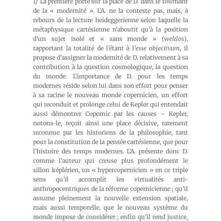
1/ La première porte sur la place de D. dans le tournant
de la « modernité ». L’A. ne la conteste pas, mais, à
rebours de la lecture heideggerienne selon laquelle la
métaphysique cartésienne n’aboutit qu’à la position
d’un sujet isolé et « sans monde » (
weltlos
),
rapportant la totalité de l’étant à l’
esse objectivum
, il
propose d’assigner la modernité de D. relativement à sa
contribution à la question cosmologique, la question
du monde. L’importance de D. pour les temps
modernes réside selon lui dans son effort pour penser
à sa racine le nouveau monde copernicien, un effort
qui reconduit et prolonge celui de Kepler qui entendait
aussi démontrer Copernic par les causes – Kepler,
notons-le, reçoit ainsi une place décisive, rarement
reconnue par les historiens de la philosophie, tant
pour la constitution de la pensée cartésienne, que pour
l’histoire des temps modernes. L’A. présente donc D.
comme l’auteur qui creuse plus profondément le
sillon képlérien, un « hypercopernicien » en ce triple
sens qu’il accomplit les virtualités anti-
anthropocentriques de la réforme copernicienne ; qu’il
assume pleinement la nouvelle extension spatiale,
mais aussi temporelle, que le nouveau système du
monde impose de considérer ; enfin qu’il rend justice,