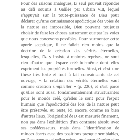
Pour des raisons analogues, D. seul pouvait répondre
au défi soumis à Galilée par Urbain VIII, lequel
s’appuyait sur la toute-puissance de Dieu pour
déclarer qu’une connaissance apodictique des voies de
la nature est impossible, Dieu pouvant toujours
choisir de faire les choses autrement que par les voies
que nous concevons possibles. Pour surmonter cette
aporie sceptique, il ne fallait rien moins que la
doctrine de la création des vérités éternelles,
lesquelles, l’A. y insiste à maintes reprises, ne sont
rien d’autre que l’espace créé lui-même dont elles
expriment les propriétés formelles. Ainsi, et c’est une
thèse très forte et tout à fait convaincante de cet
ouvrage, « la création des vérités éternelles vaut
comme création
simpliciter
» (p. 220), et c’est parce
qu’elles sont aussi fondamentalement structurantes
pour le monde créé, qu’elles le sont pour l’esprit
humain que l’apodicticité des lois de la nature peut
être préservée. Au reste, ici encore, comme en bien
d’autres lieux, l’originalité de D. est mesurée finement,
non pas dans l’exhibition d’un contraste absolu avec
ses prédécesseurs, mais dans l’identification de
minces écarts avec des positions presque semblables,
en l’occurrence ici celles prises, quelques décades plus