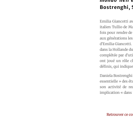
mondo nell’e
Bostrenghi, 
Emilia Giancotti av
italien Tullio de M
fois pour rendre de
aux générations les
d’Emilia Giancotti.
dans la Hollande du 
complétée par d’ut
ont joué un rôle cl
définis, qui indique
Daniela Bostrenghi 
essentielle » des ét
son activité de re
implication « dans 
Retrouver ce c