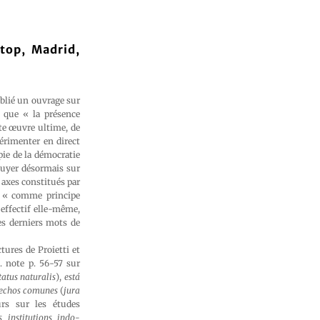
stop, Madrid,
blié un ouvrage sur
e que « la présence
tte œuvre ultime, de
périmenter en direct
opie de la démocratie
ppuyer désormais sur
 axes constitués par
e, « comme principe
effectif elle-même,
les derniers mots de
tures de Proietti et
. note p. 56-57 sur
tatus naturalis
),
está
echos comunes
(
jura
urs sur les études
 institutions indo-