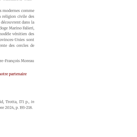
à des modernes comme
 religion civile des
l découvrent dans la
doge Marino Falieri,
 modèle vénitien des
rovinces-Unies sont
ente des cercles de
rre-François Moreau
otre partenaire
d, Trotta, 171 p.,
in
e 2024, p. 193-218.