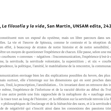
,
La filosofía y la vida
, San Martin, UNSAM edita, 242
constituent non un exposé du système, mais un libre parcours dans ses
elles. La vie et l’œuvre de Spinoza, comme le contexte et la réception d
 en effet, à beaucoup de strates de notre histoire et de notre sensibilité, 
tre un moyen de questionner l’expérience de chacun. Elle passe, selon une 
 « courbures » convexes – négatives : l’excommunication, l’expérience (c’est-à-d
aine, la servitude, la servitude volontaire, la superstition ; et six « cou
 prudence, la politique, l’amitié, le matérialisme de la rencontre, la communa
ommunication envisage bien les dix explications possibles du
herem
, des plu
ais surtout, elle s’interroge sur les dimensions qui en sont proches dan
ion, l’exil, la proscription, l’annihilation… Un invariant dont on retrouve des 
même, l’expérience de l’infortune et de la vacuité décrite au début du
Tra
 une autre portée une fois rapprochée de la métaphore du « naufrage avec
a trace tout au long de l’histoire ; et la réflexion sur la servitude renvoie à la f
 » philosophiques de l’esclavage et de la hiérarchie des races, et à la servitude 
e de négativité qui s’inscrit ainsi dans les connexions des passions tris