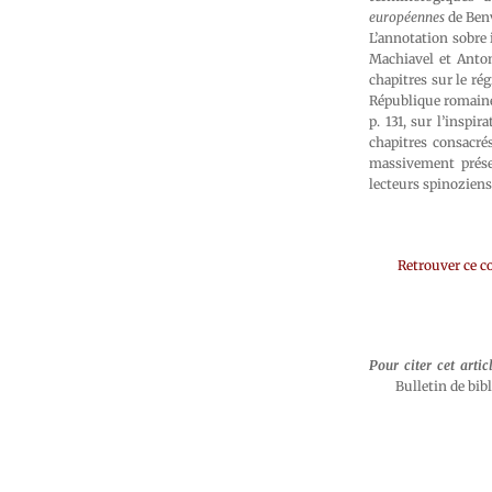
européennes
de Benv
L’annotation sobre 
Machiavel et Antoni
chapitres sur le ré
République romaine.
p. 131, sur l’inspi
chapitres consacrés
massivement présen
lecteurs spinoziens
Retrouver ce c
Pour citer cet artic
Bulletin de bib