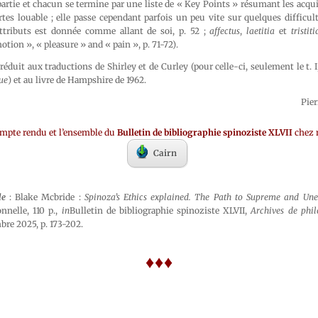
artie et chacun se termine par une liste de « Key Points » résumant les acqui
tes louable ; elle passe cependant parfois un peu vite sur quelques difficulté
attributs est donnée comme allant de soi, p. 52 ;
affectus
,
laetitia
et
tristiti
tion », « pleasure » and « pain », p. 71-72).
réduit aux traductions de Shirley et de Curley (pour celle-ci, seulement le t. I
ue
) et au livre de Hampshire de 1962.
Pie
ompte rendu et l’ensemble du
Bulletin de bibliographie spinoziste XLVII
chez 
Cairn
le
: Blake Mcbride :
Spinoza’s Ethics explained. The Path to Supreme and Un
nnelle, 110 p.,
in
Bulletin de bibliographie spinoziste XLVII,
Archives de phil
re 2025, p. 173-202.
♦♦♦