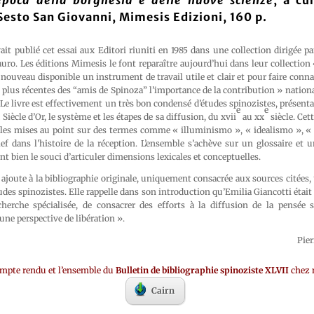
poca della borghesia e delle nuove scienze
, a cu
Sesto San Giovanni, Mimesis Edizioni, 160 p.
ait publié cet essai aux Editori riuniti en 1985 dans une collection dirigée pa
auro. Les éditions Mimesis le font reparaître aujourd’hui dans leur collection 
 nouveau disponible un instrument de travail utile et clair et pour faire connaî
 plus récentes des “amis de Spinoza” l’importance de la contribution » nationa
 Le livre est effectivement un très bon condensé d’études spinozistes, présenta
e
e
Siècle d’Or, le système et les étapes de sa diffusion, du xvii
au xx
siècle. Cett
iles mises au point sur des termes comme « illuminismo », « idealismo », «
ef dans l’histoire de la réception. L’ensemble s’achève sur un glossaire et 
nt bien le souci d’articuler dimensions lexicales et conceptuelles.
ajoute à la bibliographie originale, uniquement consacrée aux sources citées,
udes spinozistes. Elle rappelle dans son introduction qu’Emilia Giancotti était 
cherche spécialisée, de consacrer des efforts à la diffusion de la pensée 
une perspective de libération ».
Pie
ompte rendu et l’ensemble du
Bulletin de bibliographie spinoziste XLVII
chez 
Cairn