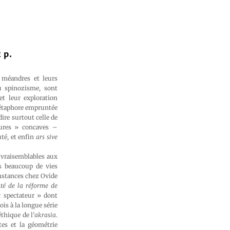
 p.
 méandres et leurs
u spinozisme, sont
et leur exploration
métaphore empruntée
ire surtout celle de
rbures » concaves –
uté, et enfin
ars sive
s vraisemblables aux
s beaucoup de vies
instances chez Ovide
ité de la réforme de
 spectateur » dont
ois à la longue série
éthique de l’
akrasia
.
tes et la géométrie