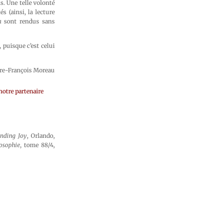
s. Une telle volonté
s (ainsi, la lecture
a
sont rendus sans
, puisque c’est celui
rre-François Moreau
notre partenaire
ending Joy
, Orlando,
osophie
, tome 88/4,