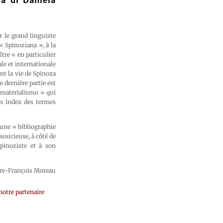
ra di Daniela
r le grand linguiste
« Spinoziana », à la
tre « en particulier
le et internationale
nt la vie de Spinoza
e dernière partie est
 materialismo » qui
un index des termes
 une « bibliographie
soucieuse, à côté de
spinoziste et à son
rre-François Moreau
notre partenaire