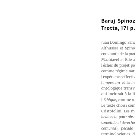
Baruj Spino
Trotta, 171 p
Juan Domingo Sánche
Althusser et Spino
constante de la pra
Machiavel ». Elle a
l’échec du projet po
comme régime nature
l’expérience effecti
l’
imperium
et la
mu
ontologique transv
qui inclurait à la 
l’
Éthique
, comme « u
Le texte choisi com
Cristofolini. Les 
bediencia
pour
obs
sometido al derecho
comunia
),
pecado
terminologiques d