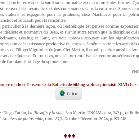
ine dans le terreau de la souffrance humaine et de ses multiples formes. Qua
ussi trouvent des résonances et des consonances dans la culture de Spinoza c
s italiens et espagnols pour la prudence, chez Machiavel pour la politiq
lanchot et Foucault pour la rencontre…
rt particulier à la dernière leçon, où l’esthétique est pensée comme expression
e idéaliste et normative du Beau, et sur un autre terrain que la discipline qui 
kelmann, Lessing et Kant, on voit Spinoza appuyer sur les significat
expression de la puissance productive du corps », à même la vie et les activités
hèses de Filippo Mignini et de Jean-Clet Martin, il aurait pu citer aussi le liv
enser chez Spinoza
. En tout cas, on a là une tentative de prendre au sérieux ce 
 de l’art dans le sillage du spinozisme.
Pie
ompte rendu et l’ensemble du
Bulletin de bibliographie spinoziste XLVI
chez n
Cairn
e
: Diego Tatián,
La filosofía y la vida
, San Martin, UNSAM edita, 242 p.,
in
Bulle
I,
Archives de philosophie
, tome 87/4, Octobre-Décembre 2024, p. 193-218.
♦♦♦