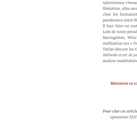
spinozienne s’enrac
libération, elles a
chez les humaniste
paradoxaux entre B
Il faut faire un so
Loin de toute pensé
Baumgarten, Winc
méditation sur « l’
Tatían discute les t
Méthode et art de p
analyse matérialiste
Retrouver ce c
Pour citer cet articl
spinoziste XLV