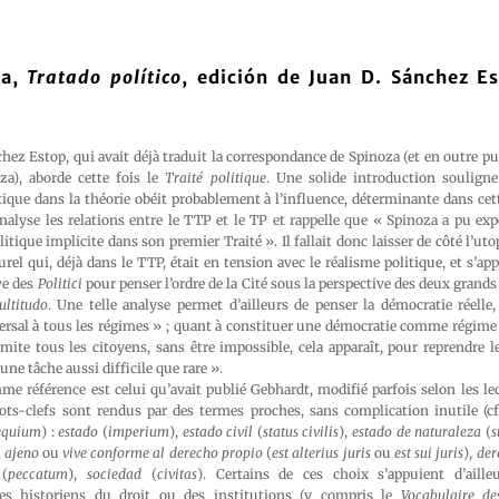
za,
Tratado político
, edición de Juan D. Sánchez E
.
z Estop, qui avait déjà traduit la correspondance de Spinoza (et en outre pu
za), aborde cette fois le
Traité politique
. Une solide introduction soulign
tique dans la théorie obéit probablement à l’influence, déterminante dans ce
nalyse les relations entre le TTP et le TP et rappelle que « Spinoza a pu ex
litique implicite dans son premier Traité ». Il fallait donc laisser de côté l’ut
l qui, déjà dans le TTP, était en tension avec le réalisme politique, et s’a
ve des
Politici
pour penser l’ordre de la Cité sous la perspective des deux grands
ltitudo
. Une telle analyse permet d’ailleurs de penser la démocratie réell
ersal à tous les régimes » ; quant à constituer une démocratie comme régime 
limite tous les citoyens, sans être impossible, cela apparaît, pour reprendre 
ne tâche aussi difficile que rare ».
me référence est celui qu’avait publié Gebhardt, modifié parfois selon les lec
mots-clefs sont rendus par des termes proches, sans complication inutile (cf
equium
) :
estado
(
imperium
),
estado civil
(
status civilis
),
estado de naturaleza
(
s
 ajeno
ou
vive conforme al derecho propio
(
est alterius juris
ou
est sui juris
),
der
(
peccatum
),
sociedad
(
civitas
). Certains de ces choix s’appuient d’aille
es historiens du droit ou des institutions (y compris le
Vocabulaire des