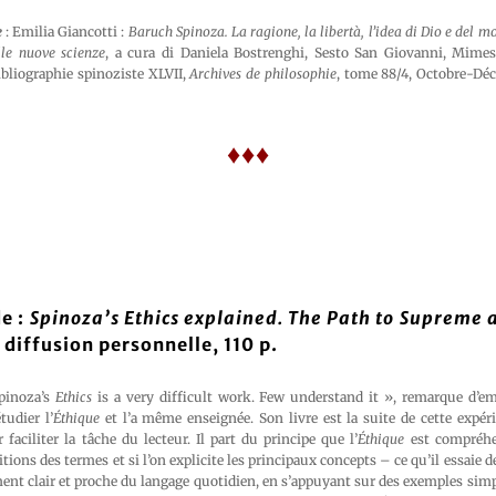
e
: Emilia Giancotti :
Baruch Spinoza. La ragione, la libertà, l’idea di Dio e del m
lle nuove scienze
, a cura di Daniela Bostrenghi, Sesto San Giovanni, Mimesi
ibliographie spinoziste XLVII,
Archives de philosophie
, tome 88/4, Octobre-Déc
♦♦♦
e :
Spinoza’s Ethics explained. The Path to Supreme
 diffusion personnelle, 110 p.
Spinoza’s
Ethics
is a very difficult work. Few understand it », remarque d’emb
tudier l’
Éthique
et l’a même enseignée. Son livre est la suite de cette expér
ciliter la tâche du lecteur. Il part du principe que l’
Éthique
est compréhen
tions des termes et si l’on explicite les principaux concepts – ce qu’il essaie d
ent clair et proche du langage quotidien, en s’appuyant sur des exemples simp