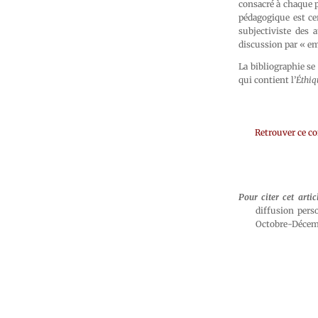
consacré à chaque p
pédagogique est cer
subjectiviste des 
discussion par « emo
La bibliographie se 
qui contient l’
Éthiq
Retrouver ce c
Pour citer cet artic
diffusion perso
Octobre-Décemb