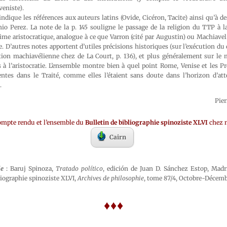
eniste).
indique les références aux auteurs latins (Ovide, Cicéron, Tacite) ainsi qu’
o Perez. La note de la p. 145 souligne le passage de la religion du TTP à la
gime aristocratique, analogue à ce que Varron (cité par Augustin) ou Machiave
 D’autres notes apportent d’utiles précisions historiques (sur l’exécution du 
ration machiavélienne chez de La Court, p. 136), et plus généralement sur le
 à l’aristocratie. L’ensemble montre bien à quel point Rome, Venise et les P
tes dans le Traité, comme elles l’étaient sans doute dans l’horizon d’att
.
Pie
ompte rendu et l’ensemble du
Bulletin de bibliographie spinoziste XLVI
chez n
Cairn
le
: Baruj Spinoza,
Tratado político
, edición de Juan D. Sánchez Estop, Madri
liographie spinoziste XLVI,
Archives de philosophie
, tome 87/4, Octobre-Décembr
♦♦♦