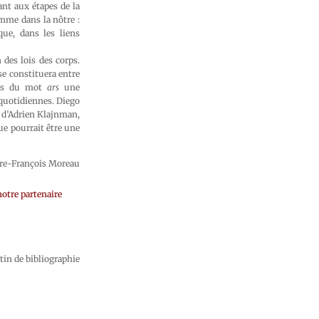
nt aux étapes de la
omme dans la nôtre :
ue, dans les liens
 des lois des corps.
se constituera entre
ions du mot
ars
une
 quotidiennes. Diego
re d’Adrien Klajnman,
que pourrait être une
rre-François Moreau
otre partenaire
tin de bibliographie