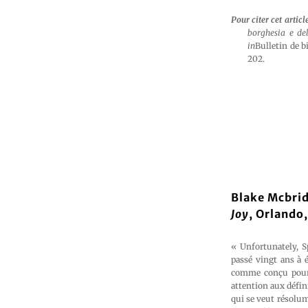
Pour citer cet articl
borghesia e de
in
Bulletin de b
202.
Blake Mcbrid
Joy
, Orlando,
« Unfortunately, 
passé vingt ans à é
comme conçu pour fa
attention aux défini
qui se veut résolum