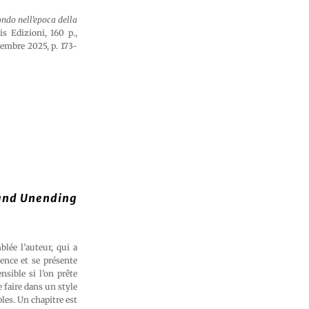
ondo nell’epoca della
s Edizioni, 160 p.,
embre 2025, p. 173-
 and Unending
lée l’auteur, qui a
ience et se présente
sible si l’on prête
e faire dans un style
les. Un chapitre est