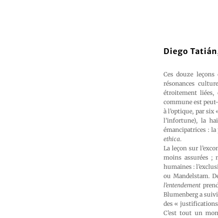
Diego Tatián
Ces douze leçons 
résonances cultur
étroitement liées,
commune est peut-ê
à l’optique, par six
l’infortune), la h
émancipatrices : la
ethica
.
La leçon sur l’exc
moins assurées ; m
humaines : l’exclus
ou Mandelstam. De 
l’entendement
prend
Blumenberg a suivi l
des « justifications
C’est tout un mond