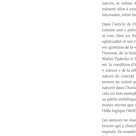
nature, et même de
mènent-elles à une
nécessaire, selon le
Dans l’article de P
comme une « présup
et non chez un Feu
spiritualité et ses
est question de la 
l’inverse, de la li
Walter Tydecks (« D
est la condition d
« nature » de la ré
nature
du
concept (
termes ne soient p
naturel dans l’hori
cela un bon exempl
sa partie esthétiqu
mieux encore que d
l’Idée logique (Wol
Les auteurs ne vise
lecteur qui y cherc
exposés. De manièr