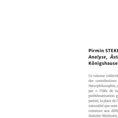
Pirmin STEK
Analyse, Äs
Königshause
Ce volume collectif
des contributions
Naturphilosophie, q
par « l’idée de n
problématisation g
partie), la place de
naturalité que sont 
commun aux différe
Stekeler-Weithofer