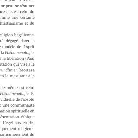
ne peut se résumer
ocessus est celui du
comme une certaine
christianisme et du
religion hégélienne.
ité dégagé dans la
e modèle de l’esprit
 la
Phénoménologie
,
 la libération (Paul
tation qui vise à le
rundlinien
(Morteza
 en le mesurant à la
 elle-même, est celui
Phénoménologie
, R.
viduelle de l’absolu
e ou une communauté
ation spirituelle en
sentation éthique
ie Hegel aux études
fiquement religieux,
 particulièrement du