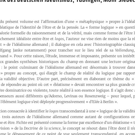
ik des deutschen Idealismus
, Tübingen, Mohr Siebe
 du présent volume est l’affirmation d’une « métaphysique » propre à l’idéa
éléatique de l’identité de l’être et de la pensée. La « forme logique » en quest
orie formelle du raisonnement et de la vérité, mais comme forme de l’être 
ochement idéaliste entre être et
logos
, l’auteur ne vise rien de moins que la ré
 » de l’idéalisme allemand ; il dialogue en cela avec l’historiographie classi
lfgang Janke notamment) pour trancher sur le lieu réel de sa
Vollendung
mand ». Pour cette raison, l’étude, immense et imposante, présente un intérêt
aux grandes synthèses historiques du champ en donnant une lecture origin
: le point culminant de l’idéalisme allemand est désormais à trouver dans
» propre au concept, qui élargit le champ de réalité du logique par rappo
la validité objective. D’autre part, précisément en élaborant ce thème du «
 de répondre au point où cet « éléatisme » devait rencontrer sa plus grande crit
e dominatrice ou violente, toute réalité à son essence logique. Il s’agit donc a
penseurs aussi différents qu’Adorno, Levinas ou Rosenzweig – pour lequel, p
l’élément logique s’est déployée progressivement « d’Elée à Berlin ».
ion consacrée à identifier le
logos
transcendantal à une « logique de la validité
 trois auteurs de l’idéalisme allemand comme autant de configurations or
ue et être. Fichte est présenté comme la forme par excellence d’un éléatisme « 
vision » de la
Doctrine de la science
, le concept se résout dans l’être dont il n’
me le dépassement de ce point de vue seulement transcendantal, en accord