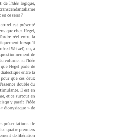
t de l’
Idée
logique,
 transcendantalisme
t en ce sens ?
naturel est présenté
ens que chez Hegel,
ordre réel entre la
étiquement lorsqu’il
nfred Wetzel), ou, à
le questionnement de
u volume : si l’Idée
 que Hegel parle de
dialectique entre la
, pour que ces deux
l’essence double du
timulante. Il est en
e, et ce surtout en
uisqu’y paraît l’Idée
 « dionysiaque » de
s présentations : le
 les quatre premiers
ement de libération