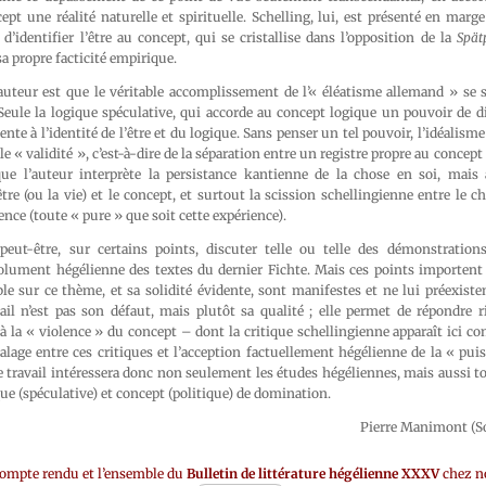
pt une réalité naturelle et spirituelle. Schelling, lui, est présenté en marge
d’identifier l’être au concept, qui se cristallise dans l’opposition de la
Spät
sa propre facticité empirique.
auteur est que le véritable accomplissement de l’« éléatisme allemand » se s
eule la logique spéculative, qui accorde au concept logique un pouvoir de di
te à l’identité de l’être et du logique. Sans penser un tel pouvoir, l’idéalisme
e « validité », c’est-à-dire de la séparation entre un registre propre au concept
i que l’auteur interprète la persistance kantienne de la chose en soi, mais 
être (ou la vie) et le concept, et surtout la scission schellingienne entre le c
ence (toute « pure » que soit cette expérience).
 peut-être, sur certains points, discuter telle ou telle des démonstrati
solument hégélienne des textes du dernier Fichte. Mais ces points importent p
e sur ce thème, et sa solidité évidente, sont manifestes et ne lui préexisten
ail n’est pas son défaut, mais plutôt sa qualité ; elle permet de répondre
 à la « violence » du concept – dont la critique schellingienne apparaît ici 
lage entre ces critiques et l’acception factuellement hégélienne de la « pui
e travail intéressera donc non seulement les études hégéliennes, mais aussi to
que (spéculative) et concept (politique) de domination.
Pierre Manimont (S
compte rendu et l’ensemble du
Bulletin de littérature hégélienne XXXV
chez no