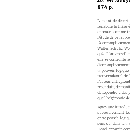
zur Metaphys
874 p.
Le point de départ
réélabore la thèse 
entendre comme thé
l’étude de ce rappr
l’« accomplissement
Walter Schulz, Wo
qu’« éléatisme alle
elle se confronte 
d’accomplissement 
« pouvoir logique 
transcendantal de 
l’auteur entreprend
reconduit, de manièr
de répondre à des 
que l’hégémonie de 
Après une introduct
successivement les
entre pensée, logiq
sens où, dans la « 
Hegel apparaît com