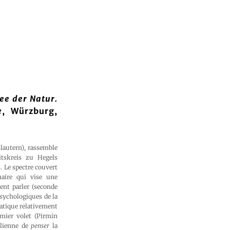
dee der Natur.
e
, Würzburg,
lautern), rassemble
itskreis zu Hegels
. Le spectre couvert
naire qui vise une
ent parler (seconde
 psychologiques de la
ématique relativement
mier volet (Pirmin
gélienne de
penser
la