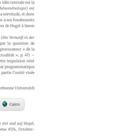
idée centrale est la
hénoménologie
) est
a servitude, et donc
ion a ses fondements
ion de Hegel à Søren
 (
Die Vernunft in der
par la question de
 provocateur » de la
tualität », p. 47) –
tte impulsion n’est
’état programmatique
 partie l’unité visée
orbonne Université)
Cairn
n mit und auf Hegel
,
tome 87/4, Octobre-