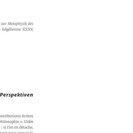
e zur Metaphysik des
re hégélienne XXXV,
 Perspektiven
ontributions écrites
hilosophie ». L’idée
: si l’on en détache,
inent pour penser le