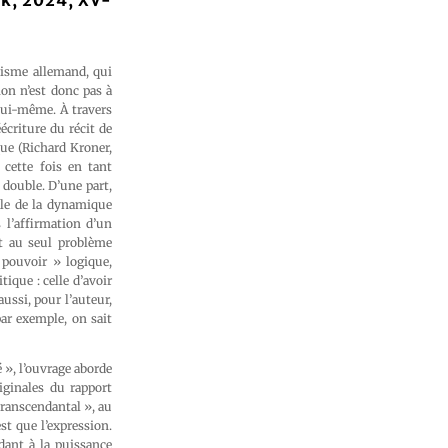
ck, 2024, XV-
lisme allemand, qui
ion n’est donc pas à
lui-même. À travers
écriture du récit de
que (Richard Kroner,
, cette fois en tant
 double. D’une part,
ale de la dynamique
 l’affirmation d’un
rt au seul problème
 pouvoir » logique,
ique : celle d’avoir
ussi, pour l’auteur,
ar exemple, on sait
 », l’ouvrage aborde
iginales du rapport
transcendantal », au
est que l’expression.
ant à la puissance