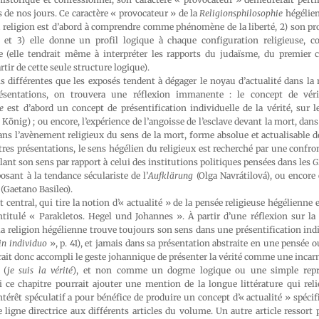
s de nos jours. Ce caractère « provocateur » de la
Religionsphilosophie
hégélien
) la religion est d’abord à comprendre comme phénomène de la liberté, 2) son pr
 et 3) elle donne un profil logique à chaque configuration religieuse, 
ée (elle tendrait même à interpréter les rapports du judaïsme, du premier 
tir de cette seule structure logique).
s différentes que les exposés tendent à dégager le noyau d’actualité dans la 
ésentations, on trouvera une réflexion immanente : le concept de vér
e
est d’abord un concept de présentification individuelle de la vérité, sur l
König) ; ou encore, l’expérience de l’angoisse de l’esclave devant la mort, dans
ans l’avènement religieux du sens de la mort, forme absolue et actualisable de
res présentations, le sens hégélien du religieux est recherché par une confron
olant son sens par rapport à celui des institutions politiques pensées dans les
G
posant à la tendance séculariste de l’
Aufklärung
(Olga Navrátilová), ou encore
 (Gaetano Basileo).
t central, qui tire la notion d’« actualité » de la pensée religieuse hégélienne
ntitulé « Parakletos. Hegel und Johannes ». À partir d’une réflexion sur la
 religion hégélienne trouve toujours son sens dans une présentification indi
in individuo
», p. 41), et jamais dans sa présentation abstraite en une pensé
rait donc accompli le geste johannique de présenter la vérité comme une incarn
 (
je suis la vérité
), et non comme un dogme logique ou une simple repré
i ce chapitre pourrait ajouter une mention de la longue littérature qui rel
térêt spéculatif a pour bénéfice de produire un concept d’« actualité » spéci
e ligne directrice aux différents articles du volume. Un autre article ressort