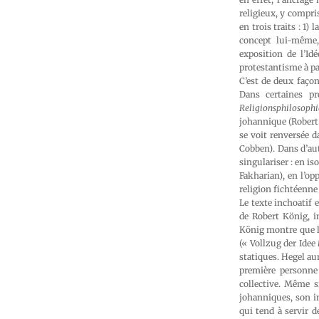
religieux, y compri
en trois traits : 1
concept lui-même,
exposition de l’Id
protestantisme à par
C’est de deux façon
Dans certaines pr
Religionsphilosophi
johannique (Robert 
se voit renversée d
Cobben). Dans d’aut
singulariser : en is
Fakharian), en l’op
religion fichtéenne
Le texte inchoatif e
de Robert König, i
König montre que la
(« Vollzug der Idee
statiques. Hegel au
première personne
collective. Même s
johanniques, son in
qui tend à servir d