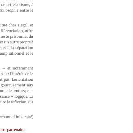
 de cet éléatisme, à
philosophie
entre le
itue chez Hegel, et
fférenciation, offre
 reste prisonnier du
 et un autre propre à
aussi la séparation
hamp rationnel et le
ons – et notamment
eu : l’intérêt de la
t pas. L’orientation
 rigoureusement aux
comme le prototype –
ssance » logique. La
ute la réflexion sur
orbonne Université)
tre partenaire