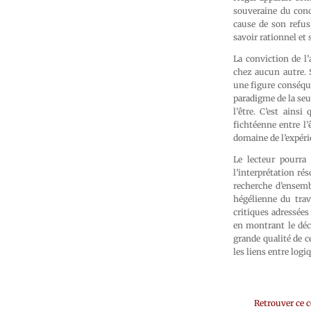
souveraine du conce
cause de son refus 
savoir rationnel et 
La conviction de l’
chez aucun autre. S
une figure conséquen
paradigme de la seul
l’être. C’est ains
fichtéenne entre l’
domaine de l’expéri
Le lecteur pourra
l’interprétation ré
recherche d’ensembl
hégélienne du trav
critiques adressées
en montrant le déca
grande qualité de c
les liens entre logi
Retrouver ce 