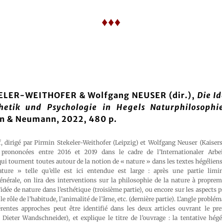
♦♦♦
ELER-WEITHOFER & Wolfgang NEUSER (dir.),
Die I
thetik und Psychologie in Hegels Naturphilosophi
n & Neumann, 2022, 480 p.
, dirigé par Pirmin Stekeler-Weithofer (Leipzig) et Wolfgang Neuser (Kaisers
 prononcées entre 2016 et 2019 dans le cadre de l’Internationaler Arbe
ui tournent toutes autour de la notion de « nature » dans les textes hégéliens
ature » telle qu’elle est ici entendue est large : après une partie limi
énérale, on lira des interventions sur la philosophie de la nature à proprem
 l’idée de nature dans l’esthétique (troisième partie), ou encore sur les aspects
le rôle de l’habitude, l’animalité de l’âme, etc. (dernière partie). L’angle probl
ntes approches peut être identifié dans les deux articles ouvrant le pre
, Dieter Wandschneider), et explique le titre de l’ouvrage : la tentative hé