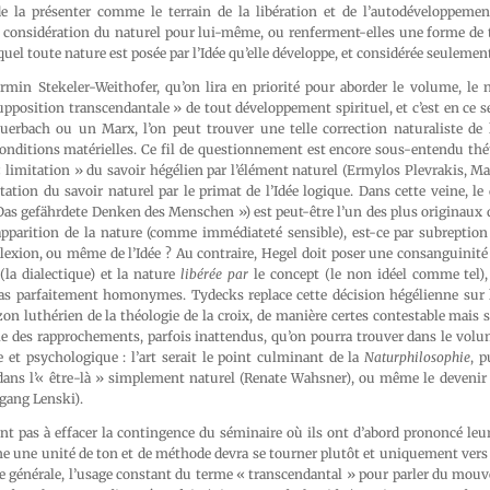
 la présenter comme le terrain de la libération et de l’autodéveloppemen
 considération du naturel pour lui-même, ou renferment-elles une forme de
quel toute nature est posée par l’Idée qu’elle développe, et considérée seulemen
irmin Stekeler-Weithofer, qu’on lira en priorité pour aborder le volume, le 
position transcendantale » de tout développement spirituel, et c’est en ce s
erbach ou un Marx, l’on peut trouver une telle correction naturaliste de l’
 conditions matérielles. Ce fil de questionnement est encore sous-entendu th
« limitation » du savoir hégélien par l’élément naturel (Ermylos Plevrakis, Ma
mitation du savoir naturel par le primat de l’Idée logique. Dans cette veine, 
as gefährdete Denken des Menschen ») est peut-être l’un des plus originaux d
’apparition de la nature (comme immédiateté sensible), est-ce par subreption
flexion, ou même de l’Idée ? Au contraire, Hegel doit poser une consanguinité 
la dialectique) et la nature
libérée par
le concept (le non idéel comme tel)
as parfaitement homonymes. Tydecks replace cette décision hégélienne sur 
zon luthérien de la théologie de la croix, de manière certes contestable mais s
e des rapprochements, parfois inattendus, qu’on pourra trouver dans le volum
e et psychologique : l’art serait le point culminant de la
Naturphilosophie
, p
ans l’« être-là » simplement naturel (Renate Wahsner), ou même le devenir
fgang Lenski).
nt pas à effacer la contingence du séminaire où ils ont d’abord prononcé leur
he une unité de ton et de méthode devra se tourner plutôt et uniquement vers
e générale, l’usage constant du terme « transcendantal » pour parler du mouv