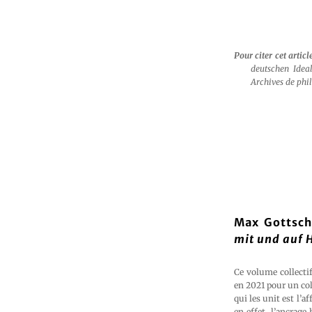
Pour citer cet articl
deutschen Idea
Archives de phi
Max Gottschl
mit und auf 
Ce volume collectif
en 2021 pour un col
qui les unit est l’a
en effet, l’ancrage