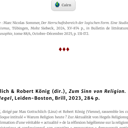
Cairn
e
: Marc Nicolas Sommer,
Der Herrschaftsbereich der logischen Form. Eine Studi
lismus
, Tübingen, Mohr Siebeck, 2024, XV-874 p.,
in
Bulletin de littératu
losophie
, tome 88/4, Octobre-Décembre 2025, p. 131-172.
♦♦♦
ich & Robert König (dir.),
Zum Sinn von Religion.
Hegel
, Leiden-Boston, Brill, 2023, 284 p.
, dirigé par Max Gottschlich (Linz) et Robert König (Vienne), rassemble les c
loque intitulé « Warum Religion heute ? Zur Aktualität von Hegels Religionsp
ffirmation d’une véritable « actualité » de la réflexion hégélienne sur la religion 
 historique et confessionnel, son caractère « provocateur » demeurerait pert