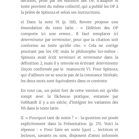
décision, prise par les éditeurs des OP, d’adapter le
texte provient du même collectif, qui a publié les OP à
la prière de Spinoza et selon ses instructions.
e) Dans la note 91 (p. 118), Rovere propose une
émendation du texte latin : « L’édition des OP
comporte ici une erreur… Il faut remplacer ici
determinatur
par
terminatur
, pour que la citation soit
conforme au texte qu’elle cite. » Cela ne corrige
pourtant pas les OP, mais le philosophe lui-même :
Spinoza avait écrit
terminari
et
terminatur
dans la
définition 2, mais il y renvoie en écrivant
determinetur
(leçon confirmée par le manuscrit V). Pour Spinoza,
qui d’ailleurs ne se soucie pas de la constance littérale,
les deux mots sont équivalents dans ce contexte.
En tout cas, un point fort de cette version est qu’elle
rompt avec la fâcheuse pratique, entamée par
Gebhardt il y a un siècle, d’intégrer les variantes des
NS dans le texte latin.
II. « Pourquoi tant de notes ? » : la question est posée
explicitement dans la Présentation (p. 25). Voici la
réponse : « Pour faire en sorte [que] … lectrices et
lecteurs, savants ou non, disposent d’amis informés