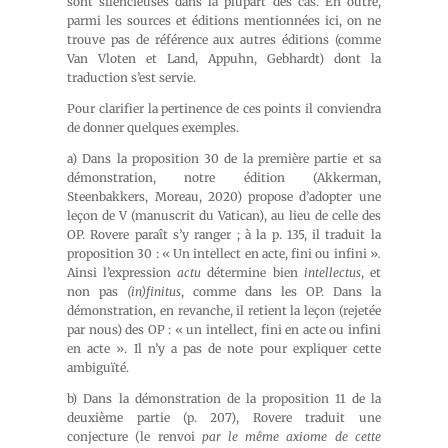
sont silencieuses dans la plupart des cas. En outre,
parmi les sources et éditions mentionnées ici, on ne
trouve pas de référence aux autres éditions (comme
Van Vloten et Land, Appuhn, Gebhardt) dont la
traduction s’est servie.
Pour clarifier la pertinence de ces points il conviendra
de donner quelques exemples.
a) Dans la proposition 30 de la première partie et sa
démonstration, notre édition (Akkerman,
Steenbakkers, Moreau, 2020) propose d’adopter une
leçon de V (manuscrit du Vatican), au lieu de celle des
OP. Rovere paraît s’y ranger ; à la p. 135, il traduit la
proposition 30 : « Un intellect en acte, fini ou infini »
.
Ainsi l’expression
actu
détermine bien
intellectus
, et
non pas
(in)finitus
, comme dans les OP. Dans la
démonstration, en revanche, il retient la leçon (rejetée
par nous) des OP : « un intellect, fini en acte ou infini
en acte ». Il n’y a pas de note pour expliquer cette
ambiguïté.
b) Dans la démonstration de la proposition 11 de la
deuxième partie (p. 207), Rovere traduit une
conjecture (le renvoi
par le même axiome de cette