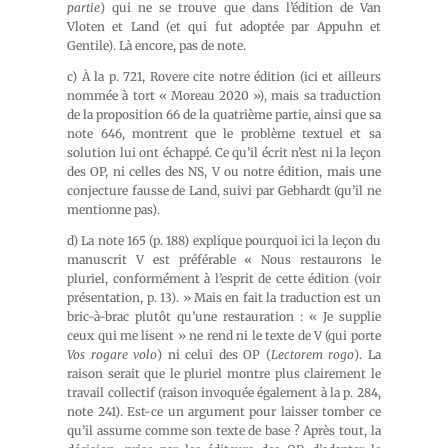
partie
) qui ne se trouve que dans l’édition de Van
Vloten et Land (et qui fut adoptée par Appuhn et
Gentile). Là encore, pas de note.
c) À la p. 721, Rovere cite notre édition (ici et ailleurs
nommée à tort « Moreau 2020 »), mais sa traduction
de la proposition 66 de la quatrième partie, ainsi que sa
note 646, montrent que le problème textuel et sa
solution lui ont échappé. Ce qu’il écrit n’est ni la leçon
des OP, ni celles des NS, V ou notre édition, mais une
conjecture fausse de Land, suivi par Gebhardt (qu’il ne
mentionne pas).
d) La note 165 (p. 188) explique pourquoi ici la leçon du
manuscrit V est préférable « Nous restaurons le
pluriel, conformément à l’esprit de cette édition (voir
présentation, p. 13). » Mais en fait la traduction est un
bric-à-brac plutôt qu’une restauration : « Je supplie
ceux qui me lisent » ne rend ni le texte de V (qui porte
Vos rogare volo
) ni celui des OP (
Lectorem rogo
). La
raison serait que le pluriel montre plus clairement le
travail collectif (raison invoquée également à la p. 284,
note 241). Est-ce un argument pour laisser tomber ce
qu’il assume comme son texte de base ? Après tout, la