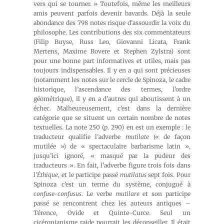
vers qui se tourner. » Toutefois, même les meilleurs
amis peuvent parfois devenir bavards. Déjà la seule
abondance des 798 notes risque d’assourdir la voix du
philosophe. Les contributions des six commentateurs
(Filip Buyse, Russ Leo, Giovanni Licata, Frank
Mertens, Maxime Rovere et Stephen Zylstra) sont
pour une bonne part informatives et utiles, mais pas
toujours indispensables. Il y en a qui sont précieuses
(notamment les notes sur le cercle de Spinoza, le cadre
historique, l’ascendance des termes, l’ordre
géométrique), il y en a d’autres qui aboutissent à un
échec. Malheureusement, c’est dans la dernière
catégorie que se situent un certain nombre de notes
textuelles. La note 250 (p. 290) en est un exemple : le
traducteur qualifie l’adverbe
mutilate
(« de façon
mutilée ») de « spectaculaire barbarisme latin »,
jusqu’ici ignoré, « masqué par la pudeur des
traducteurs ». En fait, l’adverbe figure trois fois dans
l
’Éthique
, et le participe passé
mutilatus
sept fois. Pour
Spinoza c’est un terme du système, conjugué à
confuse-confusus
. Le verbe
mutilare
et son participe
passé se rencontrent chez les auteurs antiques –
Térence, Ovide et Quinte-Curce. Seul un
cicéronianisme raide pourrait les déconseiller. Il était