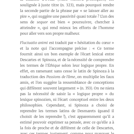
soulignée à juste titre (n. 323), mais pourquoi rendre
la seconde partie de la phrase par « se laisser aller au
pire », qui suggère une passivité quasi totale ? L’un des
sens de
sequor
est bien « poursuivre, chercher à
atteindre », qui rend mieux les efforts de l’homme
pour aller vers son propre malheur.
Fluctuatio animi
est traduit par « hésitation du cœur »
et la note qui l’accompagne précise : « Ce terme
fournit ainsi un bon exemple de l’écart lexical entre
Descartes et Spinoza, et de la nécessité de comprendre
les termes de l’
Éthique
selon leur logique propre. En
effet, en ramenant sans cesse le latin de Spinoza à la
traduction des
Passions de l’âme
, on multiplie les faux
amis, et l’on suggère la ressemblance de conceptions
qui diffèrent souvent largement » (n. 353). On ne niera
pas la nécessité de saisir la « logique propre » du
lexique spinozien, ni l’écart conceptuel entre les deux
philosophies. Cependant, si Spinoza a choisi de
reprendre les termes latins de Desmarets (quand il
choisit de les reprendre !), c’est apparemment qu’il a
estimé pouvoir exprimer sa pensée, avec ce qu’elle a à
la fois de proche et de différent de celle de Descartes,
avec ces termes justement, comme pour marquer le