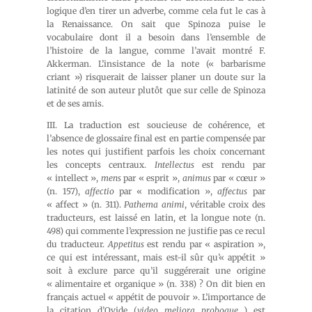
logique d’en tirer un adverbe, comme cela fut le cas à
la Renaissance. On sait que Spinoza puise le
vocabulaire dont il a besoin dans l’ensemble de
l’histoire de la langue, comme l’avait montré F.
Akkerman. L’insistance de la note (« barbarisme
criant ») risquerait de laisser planer un doute sur la
latinité de son auteur plutôt que sur celle de Spinoza
et de ses amis.
III. La traduction est soucieuse de cohérence, et
l’absence de glossaire final est en partie compensée par
les notes qui justifient parfois les choix concernant
les concepts centraux.
Intellectus
est rendu par
« intellect »,
mens
par « esprit »,
animus
par « cœur »
(n. 157),
affectio
par « modification »,
affectus
par
« affect » (n. 311).
Pathema animi
, véritable croix des
traducteurs, est laissé en latin, et la longue note (n.
498) qui commente l’expression ne justifie pas ce recul
du traducteur.
Appetitus
est rendu par « aspiration »,
ce qui est intéressant, mais est-il sûr qu’« appétit »
soit à exclure parce qu’il suggérerait une origine
« alimentaire et organique » (n. 338) ? On dit bien en
français actuel « appétit de pouvoir ». L’importance de
la citation d’Ovide (
video meliora proboque
…) est