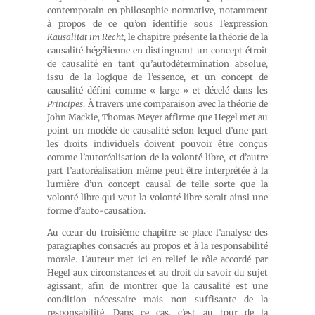
contemporain en philosophie normative, notamment
à propos de ce qu’on identifie sous l’expression
Kausalität im Recht
, le chapitre présente la théorie de la
causalité hégélienne en distinguant un concept étroit
de causalité en tant qu’autodétermination absolue,
issu de la logique de l’essence, et un concept de
causalité défini comme « large » et décelé dans les
Principes
. À travers une comparaison avec la théorie de
John Mackie, Thomas Meyer affirme que Hegel met au
point un modèle de causalité selon lequel d’une part
les droits individuels doivent pouvoir être conçus
comme l’autoréalisation de la volonté libre, et d’autre
part l’autoréalisation même peut être interprétée à la
lumière d’un concept causal de telle sorte que la
volonté libre qui veut la volonté libre serait ainsi une
forme d’auto-causation.
Au cœur du troisième chapitre se place l’analyse des
paragraphes consacrés au propos et à la responsabilité
morale. L’auteur met ici en relief le rôle accordé par
Hegel aux circonstances et au droit du savoir du sujet
agissant, afin de montrer que la causalité est une
condition nécessaire mais non suffisante de la
responsabilité. Dans ce cas, c’est au tour de la