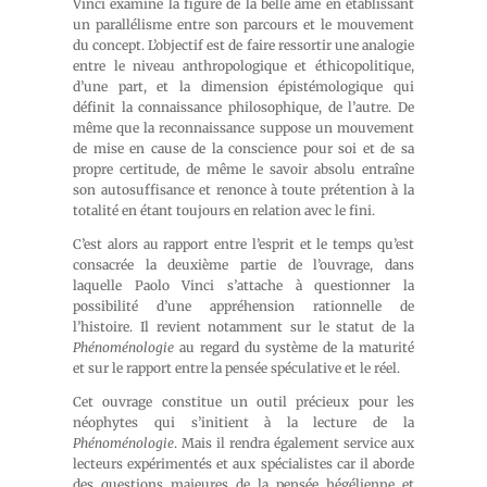
Vinci examine la figure de la belle âme en établissant
un parallélisme entre son parcours et le mouvement
du concept. L’objectif est de faire ressortir une analogie
entre le niveau anthropologique et éthicopolitique,
d’une part, et la dimension épistémologique qui
définit la connaissance philosophique, de l’autre. De
même que la reconnaissance suppose un mouvement
de mise en cause de la conscience pour soi et de sa
propre certitude, de même le savoir absolu entraîne
son autosuffisance et renonce à toute prétention à la
totalité en étant toujours en relation avec le fini.
C’est alors au rapport entre l’esprit et le temps qu’est
consacrée la deuxième partie de l’ouvrage, dans
laquelle Paolo Vinci s’attache à questionner la
possibilité d’une appréhension rationnelle de
l’histoire. Il revient notamment sur le statut de la
Phénoménologie
au regard du système de la maturité
et sur le rapport entre la pensée spéculative et le réel.
Cet ouvrage constitue un outil précieux pour les
néophytes qui s’initient à la lecture de la
Phénoménologie
. Mais il rendra également service aux
lecteurs expérimentés et aux spécialistes car il aborde
des questions majeures de la pensée hégélienne et