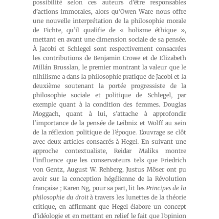
possibilité selon ces auteurs d’être responsables
d’actions immorales, alors qu’Owen Ware nous offre
une nouvelle interprétation de la philosophie morale
de Fichte, qu’il qualifie de « holisme éthique »,
mettant en avant une dimension sociale de sa pensée.
À Jacobi et Schlegel sont respectivement consacrées
les contributions de Benjamin Crowe et de Elizabeth
Millán Brusslan, le premier montrant la valeur que le
nihilisme a dans la philosophie pratique de Jacobi et la
deuxième soutenant la portée progressiste de la
philosophie sociale et politique de Schlegel, par
exemple quant à la condition des femmes. Douglas
Moggach, quant à lui, s’attache à approfondir
l’importance de la pensée de Leibniz et Wolff au sein
de la réflexion politique de l’époque. L’ouvrage se clôt
avec deux articles consacrés à Hegel. En suivant une
approche contextualiste, Reidar Maliks montre
l’influence que les conservateurs tels que Friedrich
von Gentz, August W. Rehberg, Justus Möser ont pu
avoir sur la conception hégélienne de la Révolution
française ; Karen Ng, pour sa part, lit les
Principes de la
philosophie du droit
à travers les lunettes de la théorie
critique, en affirmant que Hegel élabore un concept
d’idéologie et en mettant en relief le fait que l’opinion