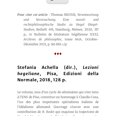
Pour citer cet article
: Thomas MEYER,
Verantwortung
und Verursachung. Eine moral- und
rechtsphilosophische Studie zu Hegel (Hegel-
Studien
, Beiheft 69), Hamburg, Meiner, 2020, 317
p.,
in
Bulletin de littérature hégélienne XXXI,
Archives de philosophie
, tome 84/4, Octobre-
Décembre 2021, p. 141-180.</p
♦♦♦
Stefania Achella (dir.),
Lezioni
hegeliane
, Pisa, Edizioni della
Normale, 2018, 128 p.
Le volume, issu d’un cycle de séminaires qui s’est tenu
à l’ENS de Pise, constitue un hommage à Claudio Cesa,
l’un des plus importants spécialistes italiens de
l’idéalisme allemand. L’ouvrage s’ouvre avec une
contribution de
R. Bodei
qui esquisse la trajectoire de