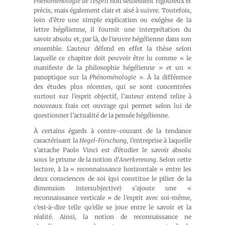
Phénoménologie de l’esprit
non seulement rigoureux et
précis, mais également clair et aisé à suivre. Toutefois,
loin d’être une simple explication ou exégèse de la
lettre hégélienne, il fournit une interprétation du
savoir absolu et, par là, de l’œuvre hégélienne dans son
ensemble. L’auteur défend en effet la thèse selon
laquelle ce chapitre doit pouvoir être lu comme « le
manifeste de la philosophie hégélienne » et un «
panoptique sur la
Phénoménologie
». À la différence
des études plus récentes, qui se sont concentrées
surtout sur l’esprit objectif, l’auteur entend relire à
nouveaux frais cet ouvrage qui permet selon lui de
questionner l’actualité de la pensée hégélienne.
À certains égards à contre-courant de la tendance
caractérisant la
Hegel-Forschung
, l’entreprise à laquelle
s’attache Paolo Vinci est d’étudier le savoir absolu
sous le prisme de la notion d’
Anerkennung
. Selon cette
lecture, à la « reconnaissance horizontale » entre les
deux consciences de soi (qui constitue le pilier de la
dimension intersubjective) s’ajoute une «
reconnaissance verticale » de l’esprit avec soi-même,
c’est-à-dire telle qu’elle se joue entre le savoir et la
réalité. Ainsi, la notion de reconnaissance ne