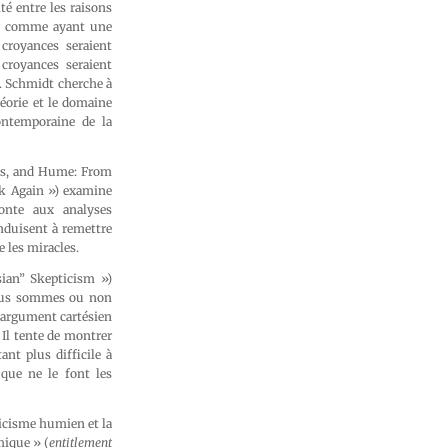
é entre les raisons
té comme ayant une
croyances seraient
 croyances seraient
E. Schmidt cherche à
éorie et le domaine
ontemporaine de la
ers, and Hume: From
k Again ») examine
onte aux analyses
onduisent à remettre
 les miracles.
ian” Skepticism »)
 nous sommes ou non
’argument cartésien
Il tente de montrer
nt plus difficile à
que ne le font les
icisme humien et la
mique » (
entitlement