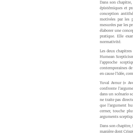
Dans son chapitre,
épistémiques et p
conception antithé
motivées par les p
mesurées par les pr
élaborer une conce
pratique. Elle ex
normativité.
Les deux chapitres
Humean Scepticism
l’approche scepti
contemporaines de l
en cause l’idée, co
Yuval Avnur (« Av
confronte l’argume
dans un scénario sc
ne traite pas dire
que l’argument hum
cerner, touche pl
arguments sceptique
Dans son chapitre,
manière dont Crispi