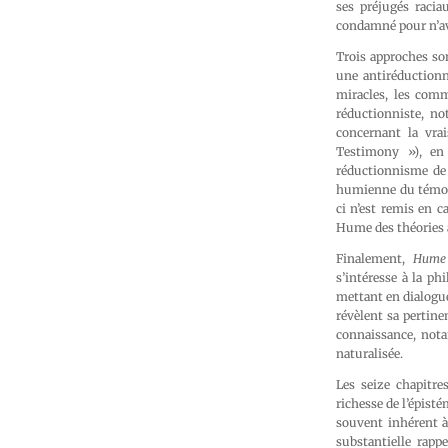
ses préjugés racia
condamné pour n’avo
Trois approches so
une antiréductionn
miracles, les comm
réductionniste, no
concernant la vrai
Testimony »), en 
réductionnisme de 
humienne du témoig
ci n’est remis en c
Hume des théories a
Finalement,
Hume 
s’intéresse à la p
mettant en dialogue
révèlent sa pertine
connaissance, nota
naturalisée.
Les seize chapitre
richesse de l’épist
souvent inhérent à
substantielle rapp