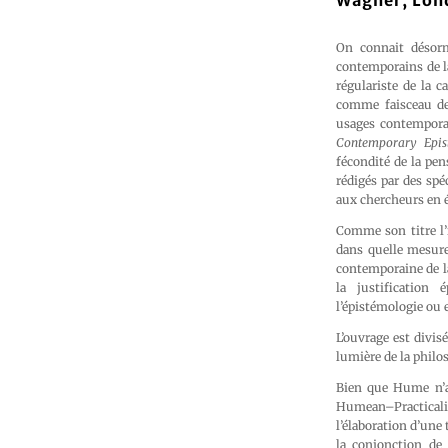
Wagner, Lond
On connait désorm
contemporains de la
régulariste de la 
comme faisceau de 
usages contempora
Contemporary Epis
fécondité de la pen
rédigés par des spé
aux chercheurs en 
Comme son titre l’
dans quelle mesure
contemporaine de la
la justification 
l’épistémologie ou 
L’ouvrage est divis
lumière de la phil
Bien que Hume n’ai
Humean–Practicalis
l’élaboration d’une 
la conjonction de