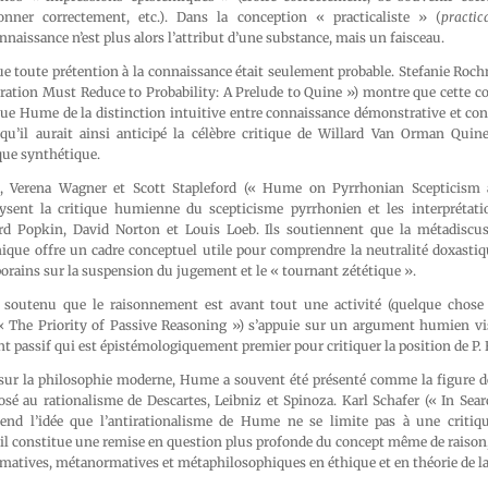
sonner correctement, etc.). Dans la conception « practicaliste » (
practica
nnaissance n’est plus alors l’attribut d’une substance, mais un faisceau.
 toute prétention à la connaissance était seulement probable. Stefanie Ro
ation Must Reduce to Probability: A Prelude to Quine ») montre que cette co
ctue Hume de la distinction intuitive entre connaissance démonstrative et co
u’il aurait ainsi anticipé la célèbre critique de Willard Van Orman Quine
que synthétique.
e, Verena Wagner et Scott Stapleford (« Hume on Pyrrhonian Scepticism
ysent la critique humienne du scepticisme pyrrhonien et les interprétati
rd Popkin, David Norton et Louis Loeb. Ils soutiennent que la métadisc
hique offre un cadre conceptuel utile pour comprendre la neutralité doxastiq
rains sur la suspension du jugement et le « tournant zététique ».
 soutenu que le raisonnement est avant tout une activité (quelque chose 
(« The Priority of Passive Reasoning ») s’appuie sur un argument humien v
nt passif qui est épistémologiquement premier pour critiquer la position de P.
e sur la philosophie moderne, Hume a souvent été présenté comme la figure de
osé au rationalisme de Descartes, Leibniz et Spinoza. Karl Schafer (« In Sea
end l’idée que l’antirationalisme de Hume ne se limite pas à une critiqu
l constitue une remise en question plus profonde du concept même de raison, 
rmatives, métanormatives et métaphilosophiques en éthique et en théorie de l