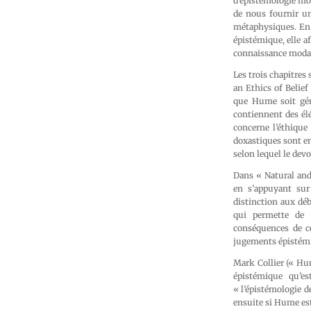
d’épistémologie mo
de nous fournir un
métaphysiques. En 
épistémique, elle a
connaissance moda
Les trois chapitre
an Ethics of Belie
que Hume soit gén
contiennent des él
concerne l’éthique
doxastiques sont en
selon lequel le devo
Dans « Natural and
en s’appuyant sur 
distinction aux déb
qui permette de r
conséquences de ce
jugements épistém
Mark Collier (« Hu
épistémique qu’e
« l’épistémologie de
ensuite si Hume est