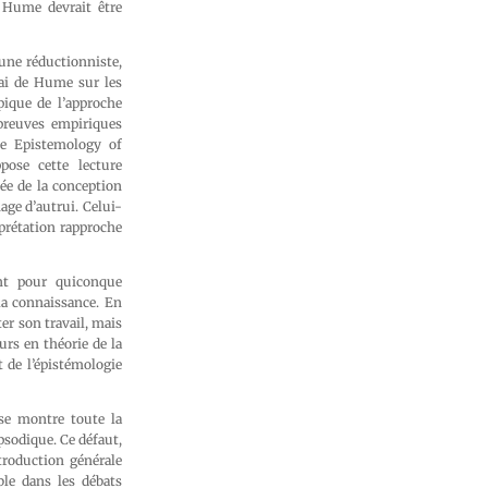
e Hume devrait être
une réductionniste,
sai de Hume sur les
pique de l’approche
preuves empiriques
e Epistemology of
pose cette lecture
ée de la conception
ge d’autrui. Celui-
rprétation rapproche
nt pour quiconque
la connaissance. En
er son travail, mais
urs en théorie de la
 de l’épistémologie
yse montre toute la
sodique. Ce défaut,
troduction générale
ble dans les débats