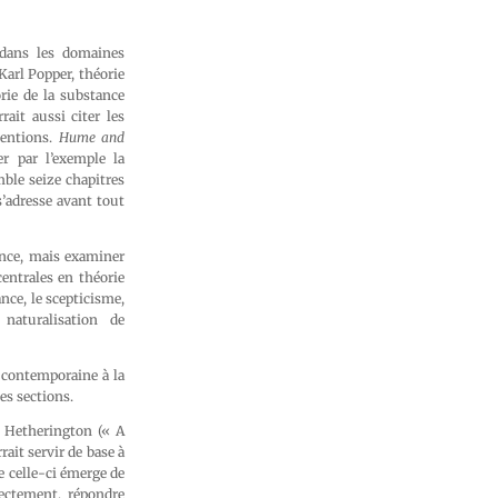
 dans les domaines
Karl Popper, théorie
rie de la substance
ait aussi citer les
ventions.
Hume and
r par l’exemple la
mble seize chapitres
s’adresse avant tout
ance, mais examiner
entrales en théorie
nce, le scepticisme,
 naturalisation de
e contemporaine à la
es sections.
 Hetherington (« A
it servir de base à
e celle-ci émerge de
ectement, répondre