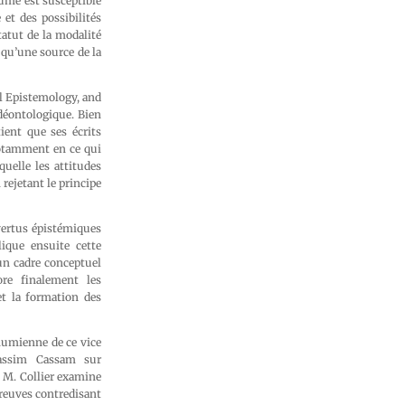
ume est susceptible
et des possibilités
atut de la modalité
 qu’une source de la
l Epistemology, and
déontologique. Bien
ent que ses écrits
notamment en ce qui
uelle les attitudes
rejetant le principe
vertus épistémiques
lique ensuite cette
un cadre conceptuel
ore finalement les
et la formation des
humienne de ce vice
uassim Cassam sur
é. M. Collier examine
preuves contredisant