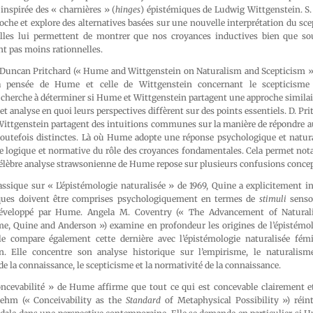
inspirée des « charnières » (
hinges
) épistémiques de Ludwig Wittgenstein. S.
oche et explore des alternatives basées sur une nouvelle interprétation du s
Elles lui permettent de montrer que nos croyances inductives bien que so
ont pas moins rationnelles.
 Duncan Pritchard (« Hume and Wittgenstein on Naturalism and Scepticism »
a pensée de Hume et celle de Wittgenstein concernant le scepticisme 
 cherche à déterminer si Hume et Wittgenstein partagent une approche similai
et analyse en quoi leurs perspectives diffèrent sur des points essentiels. D. Pr
ittgenstein partagent des intuitions communes sur la manière de répondre au
toutefois distinctes. Là où Hume adopte une réponse psychologique et natura
e logique et normative du rôle des croyances fondamentales. Cela permet no
célèbre analyse strawsonienne de Hume repose sur plusieurs confusions concep
assique sur « L’épistémologie naturalisée » de 1969, Quine a explicitement in
ques doivent être comprises psychologiquement en termes de
stimuli
sensor
éveloppé par Hume. Angela M. Coventry (« The Advancement of Naturali
e, Quine and Anderson ») examine en profondeur les origines de l’épistémo
e compare également cette dernière avec l’épistémologie naturalisée fémi
. Elle concentre son analyse historique sur l’empirisme, le naturalisme,
e la connaissance, le scepticisme et la normativité de la connaissance.
oncevabilité » de Hume affirme que tout ce qui est concevable clairement e
oehm (« Conceivability as the
Standard
of Metaphysical Possibility ») réint