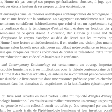
ux, Hume n’a pas corrigé ses propres généralisations abusives, il juge qu
ir pas été à la hauteur de ses propres critères épistémiques.
nt envisagées dans les théories analytiques contemporaines du témoignage : 
iste et une basée sur la confiance. En s’appuyant essentiellement sur l’es
entateurs considèrent habituellement que celui-ci est un représentant ty
tre confiance dans le témoignage d’autrui étant évaluée en fonction des 
semblance de ce qu’ils disent.
A contrario
, Dan O’Brien (« Hume and th
élargissant le corpus d’analyse au-delà de l’essai sur les miracles, op
Hume à une lecture antiréductionniste. Il en résulte une vision plus nuanc
nage, selon laquelle nous attribuons par défaut notre confiance au témoigna
ause que lorsque des raisons spécifiques de douter se présentent. Cette inte
ntiréductionnistes et de celles basées sur la confiance.
and Contemporary Epistemology
est certainement un ouvrage importa
hilosophie humienne et à ses implications pour la théorie contemporaine de 
 Hume et des théories actuelles, les auteurs ne se contentent pas de comment
nce durable. Ce livre constitue donc une ressource précieuse pour les cherche
mment dans les domaines du scepticisme, de la justification épistémique et
s du livre sont répartis en neuf parties. Cette multiplicité d’angles d’anal
émologie humienne. Il en résulte aussi malheureusement un ouvrage un peu rap
 ce genre de volume collectif, aurait toutefois pu être compensé par une in
elant les grands traits de l’épistémologie humienne et leur insertion possi