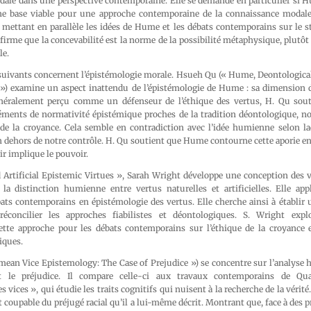
dale dans une perspective contemporaine. Elle se demande en particulier si H
e base viable pour une approche contemporaine de la connaissance modale 
mettant en parallèle les idées de Hume et les débats contemporains sur le st
ffirme que la concevabilité est la norme de la possibilité métaphysique, plutôt
le.
s suivants concernent l’épistémologie morale. Hsueh Qu (« Hume, Deontologica
f ») examine un aspect inattendu de l’épistémologie de Hume : sa dimension 
éralement perçu comme un défenseur de l’éthique des vertus, H. Qu souti
éments de normativité épistémique proches de la tradition déontologique, 
 de la croyance. Cela semble en contradiction avec l’idée humienne selon laq
 dehors de notre contrôle. H. Qu soutient que Hume contourne cette aporie en 
ir implique le pouvoir.
 Artificial Epistemic Virtues », Sarah Wright développe une conception des 
la distinction humienne entre vertus naturelles et artificielles. Elle app
ats contemporains en épistémologie des vertus. Elle cherche ainsi à établir 
éconcilier les approches fiabilistes et déontologiques. S. Wright expl
tte approche pour les débats contemporains sur l’éthique de la croyance 
iques.
mean Vice Epistemology: The Case of Prejudice ») se concentre sur l’analyse 
st le préjudice. Il compare celle-ci aux travaux contemporains de Q
s vices », qui étudie les traits cognitifs qui nuisent à la recherche de la vérit
 coupable du préjugé racial qu’il a lui-même décrit. Montrant que, face à des 