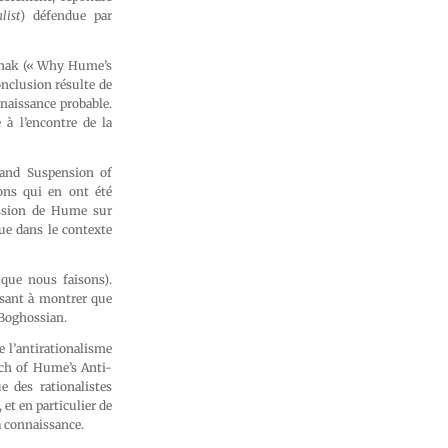
list
) défendue par
chnak (« Why Hume’s
nclusion résulte de
nnaissance probable.
 à l’encontre de la
 and Suspension of
ons qui en ont été
ussion de Hume sur
ue dans le contexte
que nous faisons).
isant à montrer que
 Boghossian.
 l’antirationalisme
rch of Hume’s Anti-
e des rationalistes
et en particulier de
a connaissance.