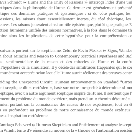
 Eva Schmidt (« Hume and the Unity of Reasons ») interroge l’idée d’une unit
ratiques dans la philosophie de Hume. Ce dernier est généralement présen
tique des domaines pratiques et épistémiques : si du côté pratique, les 
assions, les raisons étant essentiellement inertes, du côté théorique, les
euves. Les raisons joueraient ainsi un rôle épistémique, plutôt que pratique. 
ption humienne unifiée des raisons normatives, à la fois dans le domaine th
amine alors les implications de cette hypothèse pour la compréhension c
 suivants portent sur le scepticisme. Celui de Kevin Meeker (« Signs, Wond
 about Miracles and Reason to Contemporary Sceptical Hypotheses and Bac
que sentimentaliste de la raison et des miracles de Hume et la confr
’hypothèse de la simulation. Il y décèle des similitudes frappantes qui le c
mmunément acceptée, selon laquelle Hume aurait réellement des preuves contre
oiding the Unexpected Circuit: Humean Improvements on Standard “Cartes
nt sceptique dit « cartésien », basé sur notre incapacité à déterminer si
eptique, avec un autre argument sceptique inspiré de Hume. Il soutient que l
ctement du problème du monde extérieur, mais prend un « chemin détourné ». 
ien portant sur la connaissance des causes de nos expériences, tout en éta
us en profondeur au problème de notre connaissance du monde extérieur 
s d’inspiration cartésienne.
 Santiago Echeverri (« Humean Skepticism and Entitlement ») analyse le scept
n Wright tente d’y répondre au moyen de la « théorie de l’autorisation épisté