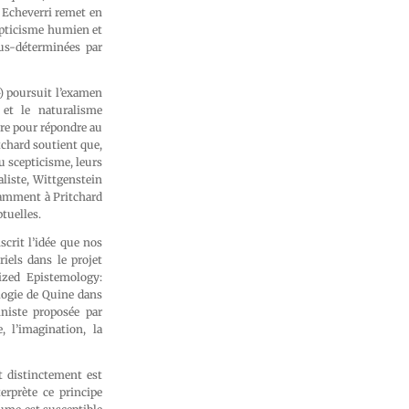
 Echeverri remet en
cepticisme humien et
us-déterminées par
) poursuit l’examen
et le naturalisme
re pour répondre au
itchard soutient que,
 scepticisme, leurs
liste, Wittgenstein
tamment à Pritchard
tuelles.
scrit l’idée que nos
iels dans le projet
zed Epistemology:
logie de Quine dans
niste proposée par
 l’imagination, la
t distinctement est
erprète ce principe