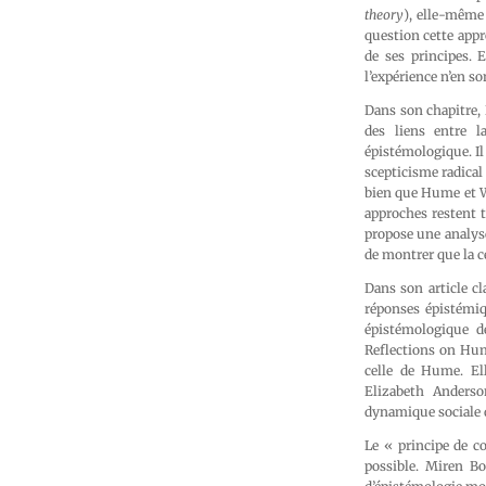
theory
), elle-même 
question cette appr
de ses principes. 
l’expérience n’en s
Dans son chapitre,
des liens entre l
épistémologique. Il
scepticisme radical 
bien que Hume et W
approches restent 
propose une analys
de montrer que la 
Dans son article cl
réponses épistémi
épistémologique d
Reflections on Hum
celle de Hume. Ell
Elizabeth Anderson
dynamique sociale d
Le « principe de c
possible. Miren B