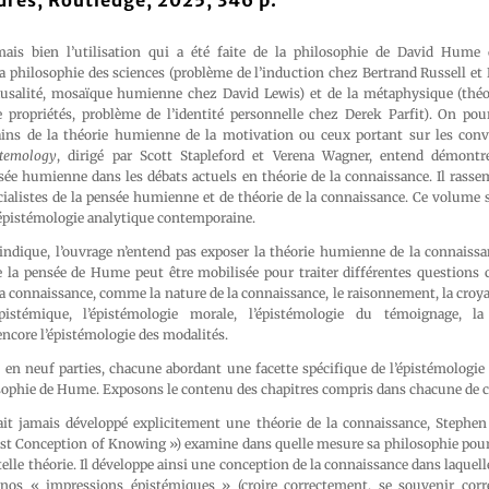
res, Routledge, 2025, 346 p.
ais bien l’utilisation qui a été faite de la philosophie de David Hume
 philosophie des sciences (problème de l’induction chez Bertrand Russell et 
causalité, mosaïque humienne chez David Lewis) et de la métaphysique (théo
propriétés, problème de l’identité personnelle chez Derek Parfit). On pourr
ins de la théorie humienne de la motivation ou ceux portant sur les con
temology
, dirigé par Scott Stapleford et Verena Wagner, entend démontre
sée humienne dans les débats actuels en théorie de la connaissance. Il rasse
cialistes de la pensée humienne et de théorie de la connaissance. Ce volume 
épistémologie analytique contemporaine.
indique, l’ouvrage n’entend pas exposer la théorie humienne de la connaiss
 la pensée de Hume peut être mobilisée pour traiter différentes questions c
 connaissance, comme la nature de la connaissance, le raisonnement, la croya
épistémique, l’épistémologie morale, l’épistémologie du témoignage, la
encore l’épistémologie des modalités.
é en neuf parties, chacune abordant une facette spécifique de l’épistémologi
osophie de Hume. Exposons le contenu des chapitres compris dans chacune de c
t jamais développé explicitement une théorie de la connaissance, Stephen
t Conception of Knowing ») examine dans quelle mesure sa philosophie pourra
telle théorie. Il développe ainsi une conception de la connaissance dans laquell
 nos « impressions épistémiques » (croire correctement, se souvenir corr