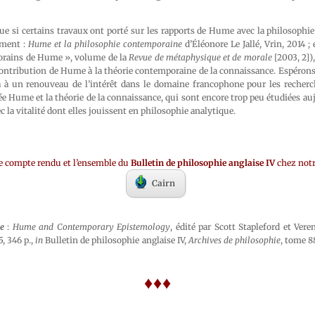
ue si certains travaux ont porté sur les rapports de Hume avec la philosophi
ement :
Hume et la philosophie contemporaine
d’Éléonore Le Jallé, Vrin, 2014 ;
orains de Hume », volume de la
Revue
de métaphysique et de morale
[2003, 2])
contribution de Hume à la théorie contemporaine de la connaissance. Espérons
a à un renouveau de l’intérêt dans le domaine francophone pour les recher
ée Hume et la théorie de la connaissance, qui sont encore trop peu étudiées a
 la vitalité dont elles jouissent en philosophie analytique.
e compte rendu et l’ensemble du
Bulletin de philosophie anglaise IV
chez notr
Cairn
le
:
Hume and Contemporary Epistemology
, édité par Scott Stapleford et Ver
, 346 p.,
in
Bulletin de philosophie anglaise IV,
Archives de philosophie
, tome 8
♦♦♦