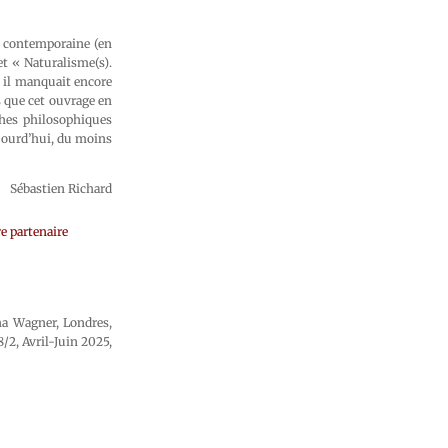
e contemporaine (en
 et « Naturalisme(s).
, il manquait encore
 que cet ouvrage en
ches philosophiques
ujourd’hui, du moins
Sébastien Richard
e partenaire
ena Wagner, Londres,
8/2, Avril-Juin 2025,