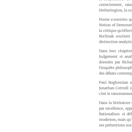
correctement, rai
Hetherington, la co
Hume a soutenu que
Notion of Demonstr
la critique qu’effe
Rochnak soutient q
distinction analyti
Dans leur chapitr
Judgement ») anal
données par Richa
l’enquête philosop
des débats contempo
Paul Boghossian a
Jonathan Cottrell 
c’est le raisonneme
Dans la littératur
par excellence, opp
Rationalism ») déf
modernes, mais qu’i
ses prétentions no